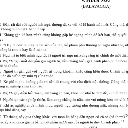
V. PHẨM NGU
(BALAVAGGA)
0. Đêm rất dài với người mất ngủ, đường rất xa với kẻ lữ hành mỏi mệt. Cũng thế, 
i không minh đạt Chánh pháp.
1. Không gặp kẻ hơn mình cũng không gặp kẻ ngang mình để kết bạn, thà quyết 
gu.
2. “Đây là con ta, đây là tài sản của ta”, kẻ phàm phu thường lo nghĩ như thế, 
uống là con ta hay là tài sản ta.
3. Ngu mà tự biết mình ngu tức là người trí, ngu mà xưng rằng trí chính đó mới thật
4. Người ngu suốt đời gần gũi người trí, vẫn chẳng hiểu gì Chánh pháp, ví như c
ùi vị thuốc.
5. Người trí gần gũi với người trí trong khoảnh khắc cũng hiểu được Chánh pháp
huốc đã biết được mùi vị của thuốc.
6. Kẻ phàm phu không giác tri nên đi chung với cừu địch một đường. Cũng thế, 
ùng ác nghiệp chịu khổ báo.
7. Người gây điều bất thiện, làm xong ăn năn, khóc lóc nhỏ lệ dầm dề, vì biết mình 
8. Người tạo các nghiệp thiện, làm xong chẳng ăn năn, còn vui mừng hớn hở, vì biế
9. Khi ác nghiệp chưa thành thục, người ngu tưởng như đường mật; nhưng khi ác
hịu khổ đắng cay.
[5
0. Từ tháng này qua tháng khác, với món ăn bằng đầu ngọn cỏ cô sa (cỏ thơm)
[51]
iệc ấy không có giá trị bằng một phần mười sáu của người tư duy Chánh pháp
.
[52]