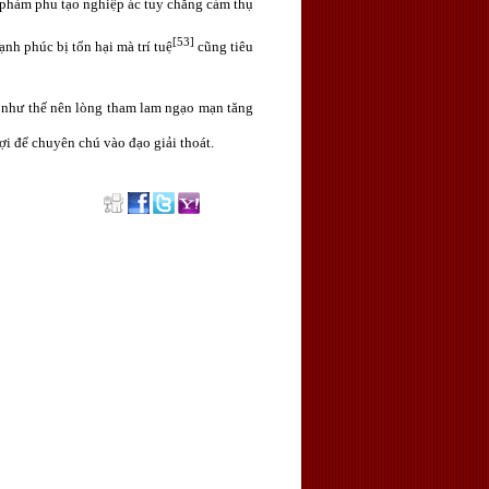
 phàm phu tạo nghiệp ác tuy chẳng cảm thụ
[53]
nh phúc bị tổn hại mà trí tuệ
cũng tiêu
m như thế nên lòng tham lam ngạo mạn tăng
ợi để chuyên chú vào đạo giải thoát.