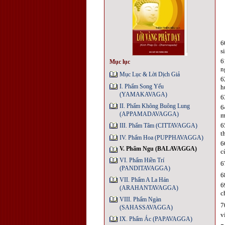
6
s
6
Mục lục
n
Mục Lục & Lời Dịch Giả
6
I. Phẩm Song Yếu
h
(YAMAKAVAGA)
6
II. Phẩm Không Buông Lung
6
(APPAMADAVAGGA)
m
6
III. Phẩm Tâm (CITTAVAGGA)
t
IV. Phẩm Hoa (PUPPHAVAGGA)
6
V. Phẩm Ngu (BALAVAGGA)
c
VI. Phẩm Hiền Trí
6
(PANDITAVAGGA)
6
VII. Phẩm A La Hán
6
(ARAHANTAVAGGA)
c
VIII. Phẩm Ngàn
7
(SAHASSAVAGGA)
v
IX. Phẩm Ác (PAPAVAGGA)