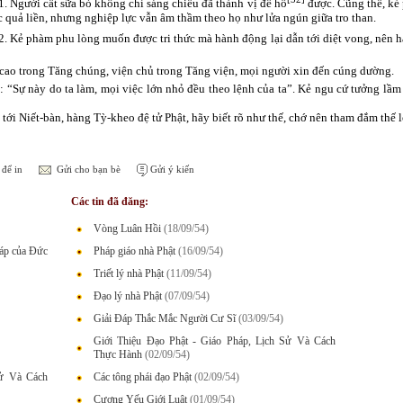
1. Người cất sữa bò không chỉ sáng chiều đã thành vị đề hồ
được. Cũng thế, kẻ
c quả liền, nhưng nghiệp lực vẫn âm thầm theo họ như lửa ngún giữa tro than.
2. Kẻ phàm phu lòng muốn được tri thức mà hành động lại dẫn tới diệt vong, nên hạ
cao trong Tăng chúng, viện chủ trong Tăng viện, mọi người xin đến cúng dường.
: “Sự này do ta làm, mọi việc lớn nhỏ đều theo lệnh của ta”. Kẻ ngu cứ tưởng lầ
tới Niết-bàn, hàng Tỳ-kheo đệ tử Phật, hãy biết rõ như thế, chớ nên tham đắm thế l
để in
Gửi cho bạn bè
Gửi ý kiến
Các tin đã đăng:
Vòng Luân Hồi
(18/09/54)
háp của Đức
Pháp giáo nhà Phật
(16/09/54)
Triết lý nhà Phật
(11/09/54)
Đạo lý nhà Phật
(07/09/54)
Giải Đáp Thắc Mắc Người Cư Sĩ
(03/09/54)
Giới Thiệu Đạo Phật - Giáo Pháp, Lịch Sử Và Cách
Thực Hành
(02/09/54)
Sử Và Cách
Các tông phái đạo Phật
(02/09/54)
Cương Yếu Giới Luật
(01/09/54)