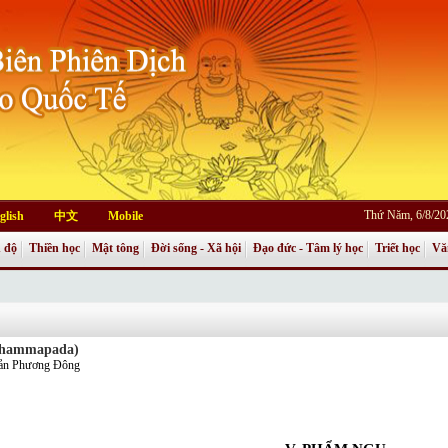
Thứ Năm, 6/8/20
glish
中文
Mobile
 độ
Thiền học
Mật tông
Đời sống - Xã hội
Đạo đức - Tâm lý học
Triết học
Vă
 Dhammapada)
Bản Phương Đông