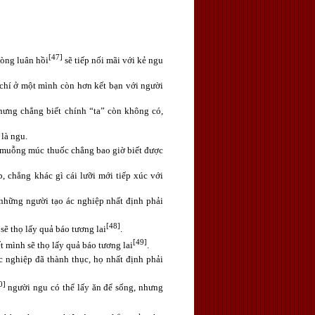
[47]
dòng luân hồi
sẽ tiếp nối mãi với kẻ ngu
chí ở một mình còn hơn kết bạn với người
nhưng chẳng biết chính “ta” còn không có,
 là ngu.
ái muỗng múc thuốc chẳng bao giờ biết được
, chẳng khác gì cái lưỡi mới tiếp xúc với
những người tạo ác nghiệp nhất định phải
[48]
sẽ thọ lấy quả báo tương lai
.
[49]
t mình sẽ thọ lấy quả báo tương lai
.
 nghiệp đã thành thục, họ nhất định phải
0]
người ngu có thể lấy ăn để sống, nhưng