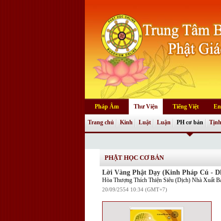
Pháp Âm
Thư Viện
Tiếng Việt
En
Trang chủ
Kinh
Luật
Luận
PH cơ bản
Tịnh
PHẬT HỌC CƠ BẢN
Lời Vàng Phật Dạy (Kinh Pháp Cú -
Hòa Thượng Thích Thiện Siêu (Dịch) Nhà Xuất 
20/09/2554 10:34 (GMT+7)