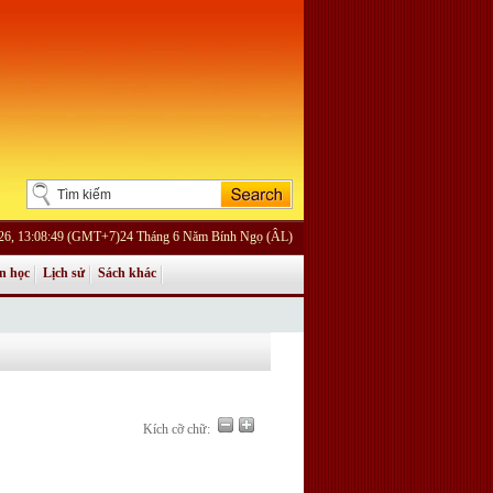
26, 13:08:49 (GMT+7)24 Tháng 6 Năm Bính Ngọ (ÂL)
n học
Lịch sử
Sách khác
Kích cỡ chữ: