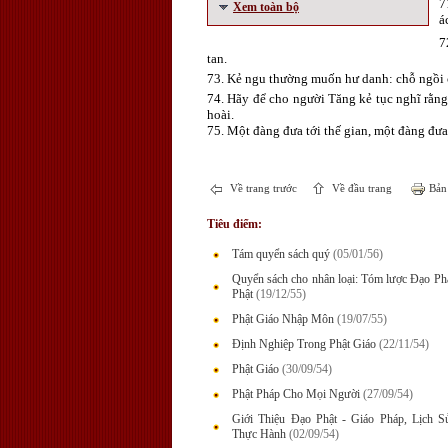
7
Xem toàn bộ
á
7
tan.
73. Kẻ ngu thường muốn hư danh: chỗ ngồi 
74. Hãy để cho người Tăng kẻ tục nghĩ rằng
hoài.
75. Một đàng đưa tới thế gian, một đàng đưa 
Về trang trước
Về đầu trang
Bản 
Tiêu điểm:
Tám quyển sách quý
(05/01/56)
Quyển sách cho nhân loại: Tóm lược Đạo P
Phật
(19/12/55)
Phật Giáo Nhập Môn
(19/07/55)
Định Nghiệp Trong Phật Giáo
(22/11/54)
Phật Giáo
(30/09/54)
Phật Pháp Cho Mọi Người
(27/09/54)
Giới Thiệu Đạo Phật - Giáo Pháp, Lịch 
Thực Hành
(02/09/54)