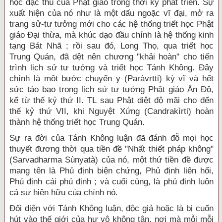
học đặc thù của Phật giáo trong thời kỳ phát triển. Sự
xuất hiện của nó như là một dấu ngoặc vĩ đại, mở ra
trang sử-tư tưởng mới cho các hệ thống triết học Phật
giáo Ðại thừa, mà khúc dạo đầu chính là hệ thống kinh
tạng Bát Nhã ; rồi sau đó, Long Thọ, qua triết học
Trung Quán, đã dệt nên chương "khải hoàn" cho tiến
trình lịch sử tư tưởng và triết học Tánh Không. Ðây
chính là một bước chuyển y (Paràvrtti) kỳ vĩ và hết
sức táo bạo trong lịch sử tư tưởng Phật giáo Ấn Ðộ,
kể từ thế kỷ thứ II. TL sau Phật diệt độ mãi cho đến
thế kỷ thứ VII, khi Nguyệt Xứng (Candrakìrti) hoàn
thành hệ thống triết học Trung Quán.
Sự ra đời của Tánh Không luận đã đánh đỗ mọi học
thuyết đương thời qua tiền đề "Nhất thiết pháp không"
(Sarvadharma Sùnyatà) của nó, một thứ tiền đề được
mang tên là Phủ định biện chứng, Phủ định liên hổi,
Phủ định cái phủ định ; và cuối cùng, là phủ định luôn
cả sự hiện hữu của chính nó.
Ðối diện với Tánh Không luận, độc giả hoặc là bị cuốn
hút vào thế giới của hư vô không tận, nơi mà mỗi mỗi