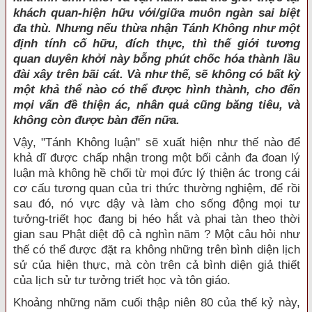
khách quan-hiện hữu với/giữa muôn ngàn sai biệt
đa thù. Nhưng nếu thừa nhận Tánh Không như một
định tính cố hữu, đích thực, thì thế giới tương
quan duyên khởi này bỗng phút chốc hóa thành lầu
đài xây trên bãi cát. Và như thế, sẽ không có bất kỳ
một khả thể nào có thể được hình thành, cho đến
mọi vấn đề thiện ác, nhân quả cũng băng tiêu, và
không còn được bàn đến nữa.
Vậy, "Tánh Không luận" sẽ xuất hiện như thế nào để
khả dĩ được chấp nhận trong một bối cảnh đa đoan lý
luận mà không hề chối từ mọi đức lý thiện ác trong cái
cơ cấu tương quan của tri thức thường nghiệm, để rồi
sau đó, nó vực dậy và làm cho sống động mọi tư
tưởng-triết học đang bị héo hắt và phai tàn theo thời
gian sau Phật diệt độ cả nghìn năm ? Một câu hỏi như
thế có thể được đặt ra không những trên bình diện lịch
sử của hiện thực, mà còn trên cả bình diện giả thiết
của lịch sử tư tưởng triết học và tôn giáo.
Khoảng những năm cuối thập niên 80 của thế kỷ này,