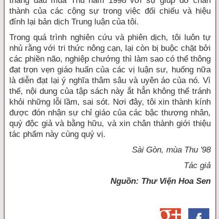
tháng đầu mùa Thu năm 1998 với sự giúp đỡ chân
thành của các cộng sự trong việc đối chiếu và hiệu
đính lại bản dịch Trung luận của tôi.
Trong quá trình nghiên cứu và phiên dịch, tôi luôn tự
nhủ rằng với tri thức nông cạn, lại còn bị buộc chặt bởi
các phiền não, nghiệp chướng thì làm sao có thể thông
đạt trọn vẹn giáo huấn của các vị luận sư, huống nữa
là diễn đạt lại ý nghĩa thâm sâu và uyên áo của nó. Vì
thế, nội dung của tập sách này ắt hẳn không thể tránh
khỏi những lỗi lầm, sai sót. Nơi đây, tôi xin thành kính
được đón nhận sự chỉ giáo của các bậc thượng nhân,
quý độc giả và bằng hữu, và xin chân thành giới thiệu
tác phẩm này cùng quý vị.
Sài Gòn, mùa Thu '98
Tác giả
Nguồn: Thư Viện Hoa Sen