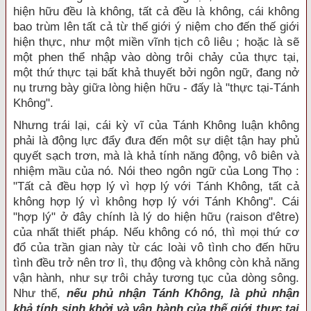
hiện hữu đều là không, tất cả đều là không, cái không
bao trùm lên tất cả từ thế giới ý niệm cho đến thế giới
hiện thực, như một miền vĩnh tịch cô liêu ; hoặc là sẽ
một phen thể nhập vào dòng trôi chảy của thực tại,
một thứ thực tại bất khả thuyết bởi ngôn ngữ, đang nở
nụ trưng bày giữa lòng hiện hữu - đấy là "thực tại-Tánh
Không".
Nhưng trái lại, cái kỳ vĩ của Tánh Không luận không
phải là động lực đẩy đưa đến một sự diệt tận hay phủ
quyết sạch trơn, mà là khả tính năng động, vô biên và
nhiệm mầu của nó. Nói theo ngôn ngữ của Long Thọ :
"Tất cả đều hợp lý vì hợp lý với Tánh Không, tất cả
không hợp lý vì không hợp lý với Tánh Không". Cái
"hợp lý" ở đây chính là lý do hiện hữu (raison d'être)
của nhất thiết pháp. Nếu không có nó, thì mọi thứ cơ
đổ của trần gian này từ các loài vô tình cho đến hữu
tình đều trở nên trơ lì, thụ động và không còn khả năng
vận hành, như sự trôi chảy tương tục của dòng sông.
Như thế,
nếu phủ nhận Tánh Không, là phủ nhận
khả tính sinh khởi và vận hành của thế giới thực tại