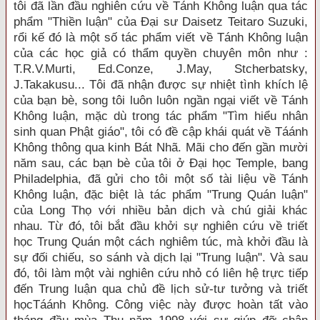
tôi đã lần đầu nghiên cứu về Tánh Không luận qua tác
phẩm "Thiền luận" của Ðại sư Daisetz Teitaro Suzuki,
rổi kế đó là một số tác phẩm viết về Tánh Không luận
của các học giả có thẩm quyền chuyên môn như :
T.R.V.Murti, Ed.Conze, J.May, Stcherbatsky,
J.Takakusu... Tôi đã nhận được sự nhiệt tình khích lệ
của bạn bè, song tôi luôn luôn ngần ngại viết về Tánh
Không luận, mặc dù trong tác phẩm "Tìm hiểu nhân
sinh quan Phật giáo", tôi có đề cập khái quát về Táánh
Không thông qua kinh Bát Nhã. Mãi cho đến gần mười
năm sau, các bạn bè của tôi ở Ðại học Temple, bang
Philadelphia, đã gửi cho tôi một số tài liệu về Tánh
Không luận, đặc biệt là tác phẩm "Trung Quán luận"
của Long Thọ với nhiều bản dịch và chú giải khác
nhau. Từ đó, tôi bắt đầu khởi sự nghiên cứu về triết
học Trung Quán một cách nghiêm túc, mà khởi đầu là
sự đối chiếu, so sánh và dịch lại "Trung luận". Và sau
đó, tôi làm một vài nghiên cứu nhỏ có liên hệ trực tiếp
đến Trung luận qua chủ đề lịch sử-tư tưởng và triết
họcTáánh Không. Công việc này được hoàn tất vào