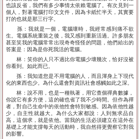
也該反省，我們有多少事情太依賴電腦了。有次見到一
個人，對著電腦打印文文件，因為卡紙忙半天，其實要
打的也就是那三行字。
孫：我就是一個，電腦壞時，我經常感到痛不欲
生。電腦系統重裝之後，我又感到重新活過。許多朋友
甚至笑我的電腦常常出現奇奇怪怪的問題，他們給出的
答案是：因為是你死我活的電腦。
林：笑你的人只不過比你電腦少壞幾次，恰好沒被
你看到。如此而已。
孫：我知道您是不用電腦的人，而且渾身上下現代
化的東西也少。為什么還會對資訊社會感觸如此之深。
林：說不用，也是一種執著，用它查個禪典數據，
你說它有多方便，這的確也省了我不少時間。但作為禪
者，對自己生命中的依他性會特別敏感。因為依他性越
少，自主性就越大。為什么大家都說：人到無求品自
高，這個求，就是依他。當我的生活必須建立在這外在
基礎上才能支撐每天的活動時，我自然得更覺察它對我
的影響。