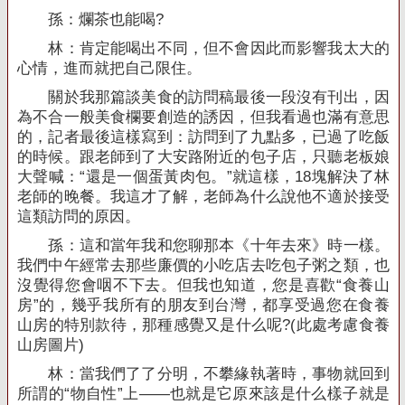
孫：爛茶也能喝
?
林：肯定能喝出不同，但不會因此而影響我太大的
心情，進而就把自己限住。
關於我那篇談美食的訪問稿最後一段沒有刊出，因
為不合一般美食欄要創造的誘因，但我看過也滿有意思
的，記者最後這樣寫到：訪問到了九點多，已過了吃飯
的時候。跟老師到了大安路附近的包子店，只聽老板娘
大聲喊：“還是一個蛋黃肉包。”就這樣，
18
塊解決了林
老師的晚餐。我這才了解，老師為什么說他不適於接受
這類訪問的原因。
孫：這和當年我和您聊那本《十年去來》時一樣。
我們中午經常去那些廉價的小吃店去吃包子粥之類，也
沒覺得您會咽不下去。但我也知道，您是喜歡“食養山
房”的，幾乎我所有的朋友到台灣，都享受過您在食養
山房的特別款待，那種感覺又是什么呢
?(
此處考慮食養
山房圖片
)
林：當我們了了分明，不攀緣執著時，事物就回到
所謂的“物自性”上——也就是它原來該是什么樣子就是