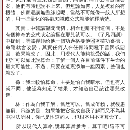
案，他們有時也說不上來。但無論如何，人是複雜的有
機體，佛家還講無盡緣起呢，當然不可能像一般人所想
的，用一些量化的客觀知識或公式就能解釋清楚。
其實，中醫講望聞問切，相命也離不開這個，不是
有個神奇的公式或定論擺在那兒就可以。《了凡四訓》
中提到，雲穀禪師給他一個功過格要他照著積功蓄德，
命運就會改變，其實任何人在任何時間種下善因或惡
因，後果就改了。因此，用現代人能夠接受的話，我們
也許可以如此說算命：了解一個人在目前條件下生命的
最大可能性。不過，只要在這裏添加一點因素，整個也
就改了。
孫：我比較怕算命，主要是怕自我暗示。但也有人
就不同，他認為知道了結果，才知道自己該往哪兒改
進。
林：作為自我了解，當然可以。當成倚賴，就後患
無窮。吊詭的是，如果能把它當成自我了解而又不為其
中說法所困，你已是悟道的人，也根本用不著算命了。
所以現代人算命
,
說算算當參考，算了吧
!
這不可