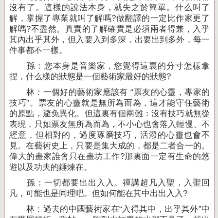
沒有了。這樣的說法本身，就失之於簡單。什么叫了
解，掌握了專業就叫了解嗎
?
做翻譯的一定比作家更了
解嗎
?
不盡然。真實的了解確實是必須兩者得兼，入乎
其內出乎其外，但入要入到多深，出要出到多外，每一
件事都不一樣。
孫：您本身是音樂家，您覺得這裏的分寸怎樣拿
捏，什么樣的狀態是一個藝術家最好的狀態
?
林：一個好的藝術家應該有 “票友的心靈，專家的
技巧”。票友的心靈就是無所為而為，這才能守住藝術
的原點，避免異化。但這裏有個兩難：沒有技巧就無從
表現，只如票友無所為而為，不小心也會落入輕慢、不
經意，但相對的，過度琢磨技巧，活潑的心靈也會不
見。在藝術史上，只要是集大成的，都是二者合一的。
偉大的畫家誰會只在畫坊工作
?
那裏面一定有生命的悠
遊以及功夫的錘煉在。
孫：一切都要出出入入。禪講超凡入聖，入聖回
凡，可能也是同理吧。但如何能在其中出出入入
?
林：過去的中國藝術家在“入得其中，出乎其外”中