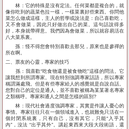
林：它的特殊是沒有定法。任何菜都是複合的，就
像你吃到的蔬菜色拉一樣，一樣菜裏好些東西。你問他
菜怎么做成這樣，主人的哲學或說法是：自己喜歡吃，
又不會做菜，因此只好做出自己的菜。這句話說得多
好，本身就帶禪意。我們因為會做菜，所以就容易活在
八大菜系裏。
孫：怪不得您會特別喜歡去那兒，原來也是參禪的
所在啊。
二、票友的心靈，專家的技巧
孫：我喜歡“吃食物還是被食物吃”這樣的問法。它
讓我想到所謂專家。現在特別強調專家話語，所以專家
稱謂滿處飛。但是有些專家給人的感覺就是自說自話。
您對自己的定位是通人，並不喜歡被稱為某某著名專家
之類稱呼。專家和通人之間是怎樣的區別
?
林：現代社會過度強調專家，其實是件讓人憂心的
事情。專家往往只在一個領域進入，也就難免只活在一
個封閉系統裏，只有自己，沒有其它，只能“入乎其
內”，沒法 “出乎其外”。講起東西來大段大段術語，還