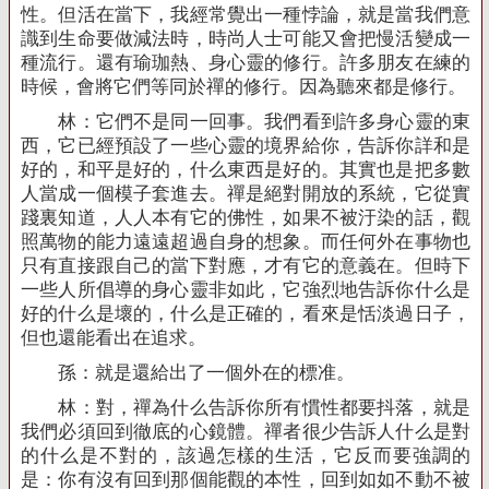
性。但活在當下，我經常覺出一種悖論，就是當我們意
識到生命要做減法時，時尚人士可能又會把慢活變成一
種流行。還有瑜珈熱、身心靈的修行。許多朋友在練的
時候，會將它們等同於禪的修行。因為聽來都是修行。
林：它們不是同一回事。我們看到許多身心靈的東
西，它已經預設了一些心靈的境界給你，告訴你詳和是
好的，和平是好的，什么東西是好的。其實也是把多數
人當成一個模子套進去。禪是絕對開放的系統，它從實
踐裏知道，人人本有它的佛性，如果不被汙染的話，觀
照萬物的能力遠遠超過自身的想象。而任何外在事物也
只有直接跟自己的當下對應，才有它的意義在。但時下
一些人所倡導的身心靈非如此，它強烈地告訴你什么是
好的什么是壞的，什么是正確的，看來是恬淡過日子，
但也還能看出在追求。
孫：就是還給出了一個外在的標准。
林：對，禪為什么告訴你所有慣性都要抖落，就是
我們必須回到徹底的心鏡體。禪者很少告訴人什么是對
的什么是不對的，該過怎樣的生活，它反而要強調的
是：你有沒有回到那個能觀的本性，回到如如不動不被