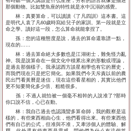
有時聽一個人講誰是什么星座，分析的語言就像是描述
那個動物。比如雙魚座的特性就是水中沉溺的感覺。
林：真要算命，可以讀讀《了凡四訓》這本書。這
是明代人袁了凡
60
歲時寫給兒子的家訓。第一段就是立
命之學。讀好這一段，怎么算命就能拿捏了。
孫：您的這種態度是說，過去的算命還靠譜一點，
現在的……
林：過去算命絕大多數也是江湖術士，難免怪力亂
神。我是說算命在一個文化中積累出來的形貌或理論，
是過去那個樣子。我承認西方談星相學也有它的曆史，
而我們現在只是把它簡化。如果我們今天斥責以前的農
民出門看黃曆是迷信，現在這些看星相的，其實比他們
更不知要簡化多少倍、粗糙很多。
孫：不過人就怕被一個毫不相幹的人說准了
?
那時
你口說不信，心已在動。
林：我自己過去也認識蠻多算命師，我的觀察是這
樣的，有些東西相由心生，他們看得出來。有些東西他
們有自己的公式，但准與不准，又牽涉個人的體驗、解
釋。此外還有些東西是靈感，問他們為什么有這個答