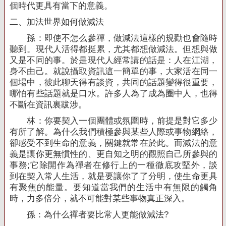
個時代更具有當下的意義。
二、加法世界如何做減法
孫：即使不怎么參禪，做減法這樣的規勸也會隨時
聽到。現代人活得都挺累，尤其都想做減法。但想與做
又是不同的事。於是現代人經常講的話是：人在江湖，
身不由己。就說攝取資訊這一簡單的事，大家活在同一
個場中，彼此聊天得有談資，共同的話題變得很重要，
哪怕有些話題就是口水。許多人為了成為圈中人，也得
不斷在資訊裏跋涉。
林：你要契入一個團體或氛圍時，前提是對它多少
有所了解。為什么我們積極參與某些人際或事物網絡，
卻感受不到生命的意義，關鍵就常在於此。而減法的意
義是讓你更無慣性的、更自知之明的觀照自己所參與的
事務
;
它除開作為禪者在修行上的一種徹底攻堅外，談
到在契入常人生活，就是要讓你了了分明，使生命更具
有聚焦的能量。要知道當我們的生活中有無限的觸角
時，力多倍分，就不可能對某些事物真正深入。
孫：為什么禪者要比常人更能做減法
?