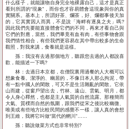
什么樣子，就能讓物自身完全地裸露自己，這才是真正
看到所謂的“現象”，而你也才容易體會這現象與你的真
實關系。基本上，所謂好茶、爛茶，好、爛都事後天加
的，它其實因人而異，不是說「海畔有逐臭之夫」嗎
?
因此我們先要能直接體會它們的不同，再來才看自己與
它們的對應，當然，我們畢竟有血有肉，有些事物會跟
我們情性相合，有些我們更容易在其中帶出較多的生命
觀照，對我來講，食養就是這樣。
孫：我沒有去過那個地方，聽跟您去過的人都說喜
歡，能描述一下嗎
?
林：去過日本京都，在僧院裏用過餐的人大概可以
想象食養。潔淨的、幽居的，不像日本人那么拘泥，帶
有一點中國人的閑散，可又不是生活雜亂的閑散。它依
山而建，從窗戶望出去，竹林、遠山、雲氣、明月，都
令人身心釋然，也都是主人氣質的自然流露。那種簡而
大氣、質樸而自然的氛圍，跟我們從宋之後比較幽微、
唯美或有些地方比較民間的感覺不一樣，讓人真的會想
到王維，我將它叫做“當代的輞川”……
孫：聽說做菜方式也非常特別
?