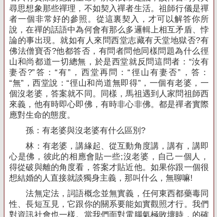
尋思想象那些禪理，不如契入禪者生活。祖師行儀是禪
者一個非常好的參照。從這裏契入，才可以解答你所
說，在禪的話語中為何會有那么多邏輯上相互矛盾、悖
論的事出現。就如有人來問西堂志藏有天堂地獄否
?
有
佛法僧寶否
?
他都答否，有問者問他同樣問題為什么徑
山和尚都道一切總無，於是西堂就反問這問者：“汝有
妻否
?”
答：“有”，西堂再問：“徑山有妻否”，答：
“無”，西堂說：“徑山和尚道無即得”，一個有老婆，一
個沒老婆，答案就不同。同樣，馬祖遇到人家問祖師西
來義，他有時即心即佛，有時非心非佛。都是禪者實際
應對生命的態度。
孫：有老婆與沒老婆有什么區別
?
林：有老婆，講緣起、從互動角度講，講有，講即
心是佛，彼此的相應會貼一些
;
沒老婆，自己一個人，
得從破與離的角度看，答案才貼近他。如果你跟一個很
想結婚的人直接就談獨身主義，那叫什么，無聊嘛
!
法無定法，詞語概念並無實義，任何東西都藥毒同
性、長短互見，它跟你的關系要能如實觀照才行。我們
對資訊社會也一樣。當我們面對電腦氣極敗壞時，的確