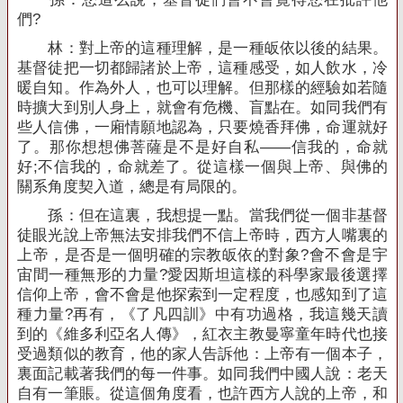
們
?
林：對上帝的這種理解，是一種皈依以後的結果。
基督徒把一切都歸諸於上帝，這種感受，如人飲水，冷
暖自知。作為外人，也可以理解。但那樣的經驗如若隨
時擴大到別人身上，就會有危機、盲點在。如同我們有
些人信佛，一廂情願地認為，只要燒香拜佛，命運就好
了。那你想想佛菩薩是不是好自私——信我的，命就
好
;
不信我的，命就差了。從這樣一個與上帝、與佛的
關系角度契入道，總是有局限的。
孫：但在這裏，我想提一點。當我們從一個非基督
徒眼光說上帝無法安排我們不信上帝時，西方人嘴裏的
上帝，是否是一個明確的宗教皈依的對象
?
會不會是宇
宙間一種無形的力量
?
愛因斯坦這樣的科學家最後選擇
信仰上帝，會不會是他探索到一定程度，也感知到了這
種力量
?
再有，《了凡四訓》中有功過格，我這幾天讀
到的《維多利亞名人傳》，紅衣主教曼寧童年時代也接
受過類似的教育，他的家人告訴他：上帝有一個本子，
裏面記載著我們的每一件事。如同我們中國人說：老天
自有一筆賬。從這個角度看，也許西方人說的上帝，和