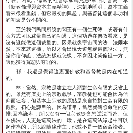
存在。因此，德國的社會學家馬克思•韋伯才會寫一本
《新教倫理與資本主義精神》，深刻地闡明，資本主義
看來很看重錢，但它最初的興起，與基督徒這個非功利
的初衷是分不開的。
至於我們民間所說的閻王有一個生死簿，或著有什
么方式可以裁量自己的功過，這個功過在佛教看來，是
沒有誰能做這個裁量的。因果就像宇宙間的法，法爾本
然，本來就這樣，所以才會出現天道無親這個說法，無
論你信仰誰，法該怎樣就怎樣，不會因此就偏袒一方，
讓他獲得寬恕與尊寵的。
孫：我還是覺得這裏面佛教和基督教是內在相通
的。
林：當然。宗教是建立在人類對生命有限的反省上
的。雖然有曆史上的宗教戰爭，宗教徒也可能會因為信
仰而狂妄，但基本上宗教的原點是來自於對生命有限的
觀照。初心是謙卑的。因為謙卑，當然就觀照命運的安
排
;
因為謙卑，所以沒有一個宗教徒會想逆法而為。但
在佛法，人更是這萬法的一環，是在這萬法緣起中可以
起作為的，所以說隨緣作主，他並不是一個宿命論者。