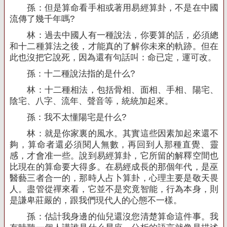
孫：但是算命看手相或著用易經算卦，不是在中國
流傳了幾千年嗎
?
林：過去中國人有一種說法，你要算的話，必須總
和十二種算法之後，才能真的了解你未來的軌跡。但在
此也沒把它說死，因為還有句話叫：命已定，運可改。
孫：十二種說法指的是什么
?
林：十二種相法，包括骨相、面相、手相、陽宅、
陰宅、八字、流年、聲音等，統統加起來。
孫：我不太懂陽宅是什么
?
林：就是你家裏的風水。其實這些因素加起來還不
夠，算命者還必須閱人無數，再回到人那種直覺、靈
感，才會准一些。說到易經算卦，它所留的解釋空間也
比現在的算命要大得多。在易經成長的那個年代，是巫
醫藝三者合一的，那時人占卜算卦，心理主要是敬天畏
人。盡管從禪來看，它並不是究竟智能，行為本身，則
是謙卑莊嚴的，跟我們現代人的心態不一樣。
孫：估計我身邊的仙兒還沒您清楚算命這件事。我