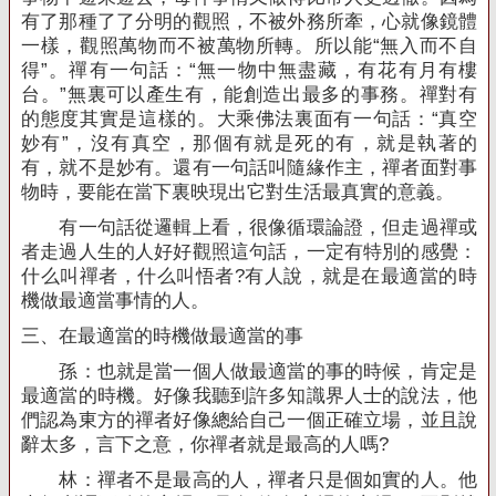
有了那種了了分明的觀照，不被外務所牽，心就像鏡體
一樣，觀照萬物而不被萬物所轉。所以能“無入而不自
得”。禪有一句話：“無一物中無盡藏，有花有月有樓
台。”無裏可以產生有，能創造出最多的事務。禪對有
的態度其實是這樣的。大乘佛法裏面有一句話：“真空
妙有”，沒有真空，那個有就是死的有，就是執著的
有，就不是妙有。還有一句話叫隨緣作主，禪者面對事
物時，要能在當下裏映現出它對生活最真實的意義。
有一句話從邏輯上看，很像循環論證，但走過禪或
者走過人生的人好好觀照這句話，一定有特別的感覺：
什么叫禪者，什么叫悟者
?
有人說，就是在最適當的時
機做最適當事情的人。
三、在最適當的時機做最適當的事
孫：也就是當一個人做最適當的事的時候，肯定是
最適當的時機。好像我聽到許多知識界人士的說法，他
們認為東方的禪者好像總給自己一個正確立場，並且說
辭太多，言下之意，你禪者就是最高的人嗎
?
林：禪者不是最高的人，禪者只是個如實的人。他