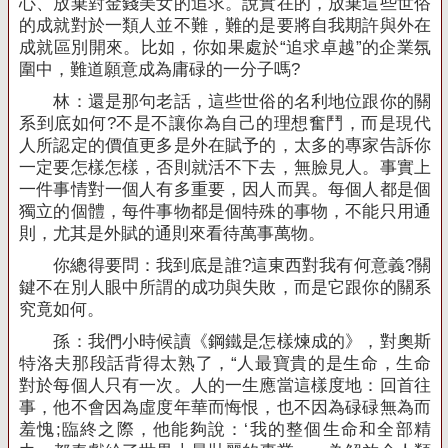
心、放棄對金錢美女的追求。說實在的，放棄這些世俗
的成就對於一類人並不難，難的是要將自我期許與外在
成就區別開來。比如，你如果處於“追求卓越”的企業氛
圍中，難道願意成為庸碌的一分子嗎
?
林：還是那句老話，這些世俗的名利地位跟你的關
系到底如何
?
不是不讓你為自己的理想奮鬥，而是現代
人所認定的價值更多是外在賦予的，太多的專家告訴你
一定要怎樣怎樣，否則就活不下去，無臉見人。事實上
一件事情對一個人有多重要，因人而異。每個人都是個
獨立的個體，每件事物都是個特殊的事物，不能只用通
則，尤其是外賦的通則來看待萬事萬物。
你總得要問：我到底是誰
?
這東西對我有何意義
?
關
鍵不在別人眼中所謂的成功與失敗，而是它跟你的關系
究竟如何。
孫：我們小時候讀《鋼鐵是怎樣煉成的》，對奧斯
特洛夫那段話背得太熟了，“人最寶貴的是生命，生命
對於每個人只有一次。人的一生應當這樣度地：回首往
事，他不會因為虛度年華而悔恨，也不因為碌碌無為而
羞愧
;
臨終之際，他能夠說：‘我的整個生命和全部精