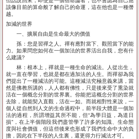
但話說回來，即使是一個宿命論者，也不會認為自己應
該像目前的算命般了解自己的命運，這在他也是一種僭
越。
加減的世界
一、擴展自由是生命最大的價值
孫：您是習禪之人。禪有應對當下、觀照當下的能
力。如果問您如何在一個加法的世界活出自我，您有什
么建議
?
林：根本上，禪就是一種生命的減法。人從出生，
就一直在學習，也就是都在過加法的人生。而禪卻為我
們提出了一種減法的可能。這種減法究極意義來講，當
然是佛教所講的，人人都有佛性，只是後來受了熏染就
活在一個概念分割的世界裏。你能把這概念分割的世界
去除，就能契入直觀，活在一如。而就相對性來說，一
個人從自然到人文的生命過程中，前半段大體是一個加
法的過程，所謂增益其所不能，但“為學日益，為道日
損”，在上半個階段我們盡管學了許多的知識、生命態
度與社會價值，但這些後來也形成了我們生命中大的負
擔，因此在下半段的人生裏，還更得力行減法才可。