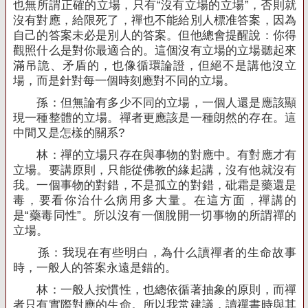
也無所謂正確的立場，只有“沒有立場的立場”，否則就
沒有對應，給限死了，禪也不能給別人標准答案，因為
自己的答案未必是別人的答案。但他總會提醒說：你得
觀照什么是對你最適合的。這個沒有立場的立場聽起來
滿吊詭、矛盾的，也像循環論證，但絕不是講他沒立
場，而是針對每一個時刻應對不同的立場。
孫：但無論有多少不同的立場，一個人還是應該顯
現一種整體的立場。禪者更應該是一種朗然的存在。這
中間又是怎樣的關系
?
林：禪的立場只存在與事物的對應中。有對應才有
立場。要講原則，只能從佛教的緣起講，沒有他就沒有
我。一個事物的對錯，不是孤立的對錯，砒霜是藥還是
毒，要看你治什么病用多大量。在這方面，禪講的
是“藥毒同性”。所以沒有一個脫開一切事物的所謂禪的
立場。
孫：我現在有些明白，為什么讀禪者的生命故事
時，一般人的答案永遠是錯的。
林：一般人按慣性，也總依循著抽象的原則，而禪
者只有實際對應的生命。所以我常建議，讀禪書時與其