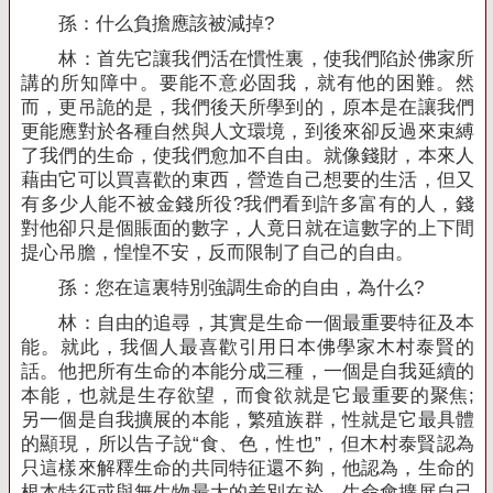
孫：什么負擔應該被減掉
?
林：首先它讓我們活在慣性裏，使我們陷於佛家所
講的所知障中。要能不意必固我，就有他的困難。然
而，更吊詭的是，我們後天所學到的，原本是在讓我們
更能應對於各種自然與人文環境，到後來卻反過來束縛
了我們的生命，使我們愈加不自由。就像錢財，本來人
藉由它可以買喜歡的東西，營造自己想要的生活，但又
有多少人能不被金錢所役
?
我們看到許多富有的人，錢
對他卻只是個賬面的數字，人竟日就在這數字的上下間
提心吊膽，惶惶不安，反而限制了自己的自由。
孫：您在這裏特別強調生命的自由，為什么
?
林：自由的追尋，其實是生命一個最重要特征及本
能。就此，我個人最喜歡引用日本佛學家木村泰賢的
話。他把所有生命的本能分成三種，一個是自我延續的
本能，也就是生存欲望，而食欲就是它最重要的聚焦
;
另一個是自我擴展的本能，繁殖族群，性就是它最具體
的顯現，所以告子說“食、色，性也”，但木村泰賢認為
只這樣來解釋生命的共同特征還不夠，他認為，生命的
根本特征或與無生物最大的差別在於，生命會擴展自己