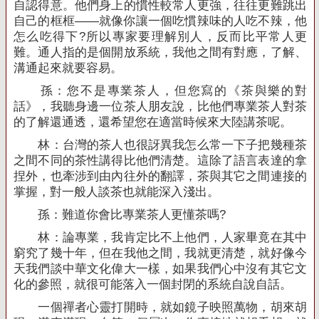
自認得意。他們身上的慣性較常人更強，往往更難跳出
自己的框框——就像你讓一個吃慣辣味的人吃不辣，他
怎么吃得下
?
所以專家要理解別人，反而比平常人更
難。通人指的是個開放系統，我他之間有對應，了解、
溝通起來就要容易。
孫：您不是專業茶人，但您寫的《茶與樂的對
話》，我聽身邊一位茶人朋友說，比他們專業茶人對茶
的了解還通透，還希望您在適當時候來大陸講茶呢。
林：台灣的茶人也很訝異我怎么常一下子把幾種茶
之間不同的茶性講得比他們清楚。這除了語言表達的拿
捏外，也牽涉到由內往外的翻譯，茶與其它之間連接的
掌握，對一般人談茶也就能深入淺出。
孫：難道你會比專業茶人更懂茶嗎
?
林：論專業，我肯定比不上他們，人家畢竟在其中
窮究了幾十年，但在我他之間，我就更清楚，就好像今
天我們談中華文化偉大一樣，如果我們心中沒有其它文
化的參照，就很可能落入一個封閉的系統自說自話。
一個禪者心靈打開時，就如鏡子映照萬物，胡來胡