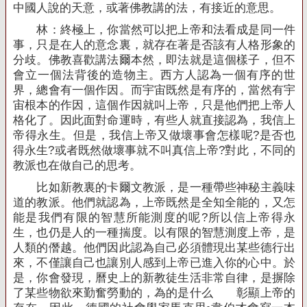
中國人說的天意，或著佛教講的法，有接近的意思。
林：終極上，你當然可以把上帝和法看成是同一件
事，只是在人的意念裏，就存在著是否該有人格形象的
分歧。佛教喜歡講法爾本然，即法就是這個樣子，但不
會立一個法背後的造物主。西方人認為一個有序的世
界，總會有一個作因。而宇宙既然是有序的，當然有宇
宙根本的作因，這個作因就叫上帝，只是他們把上帝人
格化了。因此面對命運時，有些人就直接認為，我信上
帝得永生。但是，我信上帝又做壞事會怎樣呢
?
是否也
得永生
?
或者既然做壞事就不叫真信上帝
?
對此，不同的
教派也在做自己的思考。
比如新教裏的卡爾文教派，是一種帶些神秘主義味
道的教派。他們就認為，上帝既然是全知全能的，又怎
能是我們有限的智慧所能測度的呢
?
所以信上帝得永
生，也仍是人的一種揣度。以有限的智慧測度上帝，是
人類的僭越。他們因此認為自己必須體現出某些德行出
來，不僅讓自己也讓別人感到上帝已進入你的心中。於
是，你會發現，曆史上的新教徒生活非常自律，是摒除
了某些物欲來勤奮勞動的，為的是什么 彰顯上帝的