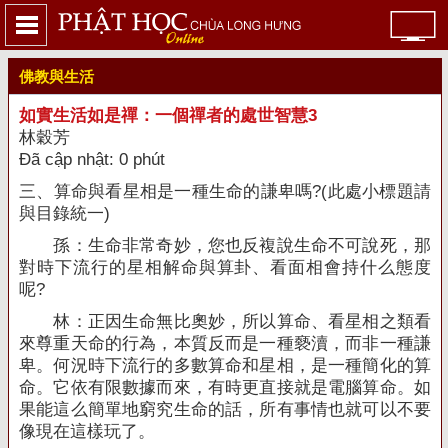
佛教與生活
如實生活如是禪：一個禪者的處世智慧3
林穀芳
Đã cập nhật: 0 phút
三、算命與看星相是一種生命的謙卑嗎
?(
此處小標題請
與目錄統一
)
孫：生命非常奇妙，您也反複說生命不可說死，那
對時下流行的星相解命與算卦、看面相會持什么態度
呢
?
林：正因生命無比奧妙，所以算命、看星相之類看
來尊重天命的行為，本質反而是一種褻瀆，而非一種謙
卑。何況時下流行的多數算命和星相，是一種簡化的算
命。它依有限數據而來，有時更直接就是電腦算命。如
果能這么簡單地窮究生命的話，所有事情也就可以不要
像現在這樣玩了。