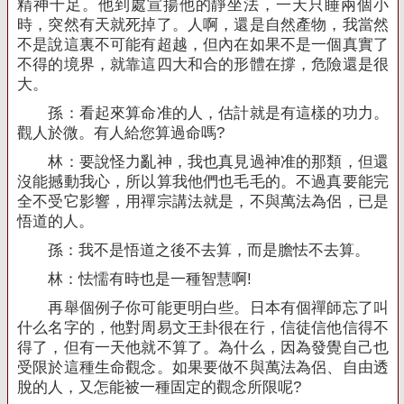
精神十足。他到處宣揚他的靜坐法，一天只睡兩個小
時，突然有天就死掉了。人啊，還是自然產物，我當然
不是說這裏不可能有超越，但內在如果不是一個真實了
不得的境界，就靠這四大和合的形體在撐，危險還是很
大。
孫：看起來算命准的人，估計就是有這樣的功力。
觀人於微。有人給您算過命嗎
?
林：要說怪力亂神，我也真見過神准的那類，但還
沒能撼動我心，所以算我他們也毛毛的。不過真要能完
全不受它影響，用禪宗講法就是，不與萬法為侶，已是
悟道的人。
孫：我不是悟道之後不去算，而是膽怯不去算。
林：怯懦有時也是一種智慧啊
!
再舉個例子你可能更明白些。日本有個禪師忘了叫
什么名字的，他對周易文王卦很在行，信徒信他信得不
得了，但有一天他就不算了。為什么，因為發覺自己也
受限於這種生命觀念。如果要做不與萬法為侶、自由透
脫的人，又怎能被一種固定的觀念所限呢
?