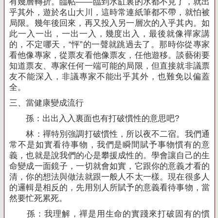
有幾層轉折。臨帖——臨到水缸裏的水都不見了，就出
乎其外，遊於名山大川，這時常連紙筆都不帶，就怕被
局限。幾年後回來，再又投入另一層次的入乎其內。如
此一入一出，一出一入，幾度出入，最後就像禪家講
的，不定哪天，“怦”的一聲就跳過去了。那時你從專家
看他像專家，從票友看他像票友，任他遊移。談藝術要
知道票友、專家任何一端可能的局限，但直接就非議票
友不能深入，非議專家不能出乎其外，也難免以偏蓋
全。
三、當健康變成流行
孫：出出入入裏面也有打破慣性的意思吧
?
林：禪特別強調打破慣性，所以夜不二宿。我們通
常不是如實看待事物，我們是瞬間賦予事物慣有的意
義，也就是說我們的心是攀援成性的。學會讓自己的生
命變成一面鏡子，一切就會如實，它跟你的意義才看的
清，你的想法與做法就跟一般人不太一樣。現在很多人
的邏輯是相反的，先用別人所賦予的意義看待事物，當
然要忙死累死。
孫：我理解，禪是用生命的實踐來打破固有的慣