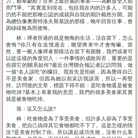
力，都奉獻給了世界上最壯麗的事業——為解放全人類
而鬥爭。’”其實直到現在，包括我在內的許多人，可能
仍然不能把那種公認的成就與自我的期許截然分開。因
為總怕像奧斯特洛夫斯基說的那樣，晚年回首往事，會
因碌碌無為而後悔。
林：禪者所過的就是無悔的生活，活在當下，怎么
會悔
?
你只有在追憶過去，瞻望將來中才會悔嘛。當
然，要一般人像禪者那樣活在當下有困難，我們或者可
以從這樣的角度切入：一件事情的成敗與否，重要的是
你跟它的關系如何
?
最近台灣聯合報記者記訪問我，做
一個“名人談吃”的欄目。我首先是拒絕，因為覺得自己
不是美食家，但因為她以前采訪我談茶，所以一再堅
持。訪問後的文章，標題下得不錯：是吃食物還是被食
物吃掉
?
基本上有著我的意思，我們的很多美食家其實
就是被食物吃掉。
孫：這又怎么說
?
林：吃食物是為了享受美食，但許多人卻為了享受
美食，把自己搞得其它食物都吃不下了。這是怎樣的情
況
?
是美食控制了你。所以講起成功失敗，沒有什么客