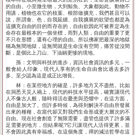
的自由。小至微生物，大到鯨魚、大象都如此。動物不
用講，植物也在它的枝葉、根部做擴充，我們甚且可以
說，所謂食、色，自我延續、自我擴展的欲望也都是為
這擴充自由的目的而存在的，自由欲因此可被界定為生
命存在最根本的一個坐標，而對人類，自由的重要了更
不只在形體，還有心理的自由。所以佛家把最深的地獄
稱為無間地獄，這無間就是生命沒有空間，痛苦從沒間
斷，是個比上刀山、下油鍋更慘的境地。
孫：文明與科技的進步，資訊社會資訊的多元，一
般會給人印象，現代人享有的生命自由會比過去多許
多。至少認為這是成正比增長。
林：在某些地方的確是，許多地方又不盡然。比如
在洞悉天災人禍上，現代的科技水平提高，確實讓現代
人不像古人般，隨時得活在憂患與恐懼中，在這方面，
自由是加大了。但許多時候，為得到解決不自由所發展
出來的種種，在當代卻又對我們生命形成更大層次的不
自由。現在社會創造了無限需要，盡管也提供了許多滿
足需要的地方，但結果呢
?
它只讓現代人活得更累，並
不會因此真有幸福感。在這個角度，禪的減法哲學在這