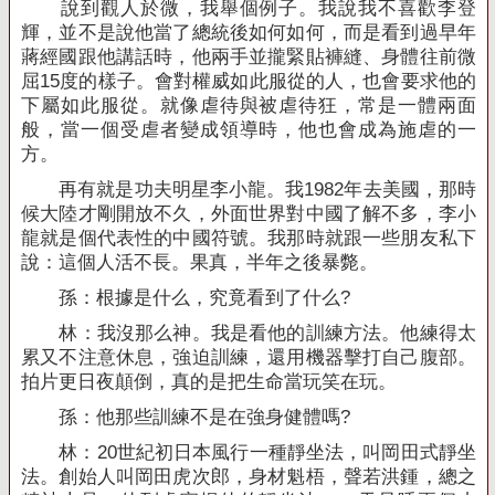
說到觀人於微，我舉個例子。我說我不喜歡李登
輝，並不是說他當了總統後如何如何，而是看到過早年
蔣經國跟他講話時，他兩手並攏緊貼褲縫、身體往前微
屈
15
度的樣子。會對權威如此服從的人，也會要求他的
下屬如此服從。就像虐待與被虐待狂，常是一體兩面
般，當一個受虐者變成領導時，他也會成為施虐的一
方。
再有就是功夫明星李小龍。我
1982
年去美國，那時
候大陸才剛開放不久，外面世界對中國了解不多，李小
龍就是個代表性的中國符號。我那時就跟一些朋友私下
說：這個人活不長。果真，半年之後暴斃。
孫：根據是什么，究竟看到了什么
?
林：我沒那么神。我是看他的訓練方法。他練得太
累又不注意休息，強迫訓練，還用機器擊打自己腹部。
拍片更日夜顛倒，真的是把生命當玩笑在玩。
孫：他那些訓練不是在強身健體嗎
?
林：
20
世紀初日本風行一種靜坐法，叫岡田式靜坐
法。創始人叫岡田虎次郎，身材魁梧，聲若洪鍾，總之