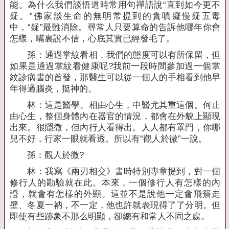
能。為什么我們談悟道時常用句禪語說“直到如今更不
疑。”佛家談生命的無明常提到的貪嗔癡慢疑五毒
中，“疑”最難消除。尋常人只要算命的告訴他哪年你會
怎樣，嘴裏說不信，心底其實已經發毛了。
孫：通過掌紋看相，我們的態度可以有所保留，但
如果是通過掌紋看健康呢
?
我前一段時間參加過一個掌
紋診病書的首發，那醫生可以從一個人的手相看到他早
年得過腦炎，挺神的。
林：這是醫學。相由心生，中醫尤其重這個。何止
由心生，整個身體內在器官的情況，都會在外貌上顯現
出來。很隱微，但內行人看得出。人人都有罩門，你哪
兒不好，行家一眼就看透。所以有“觀人於微”一說。
孫：觀人於微
?
林：我寫《兩刃相交》書時特別專章提到，對一個
修行人的勘驗就在此。本來，一個修行人有怎樣的內
證，就會有怎樣的外顯。這並不是說他一定會飛簷走
壁、冬夏一衲，不一定，他也許就表現得了了分明。但
即使有些跡象不那么明顯，卻總有和常人不同之處。