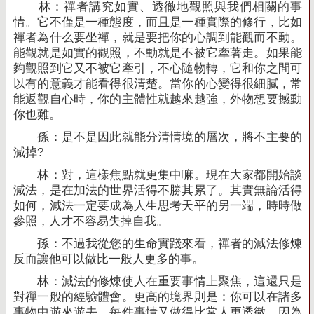
林：禪者講究如實、透徹地觀照與我們相關的事
情。它不僅是一種態度，而且是一種實際的修行，比如
禪者為什么要坐禪，就是要把你的心調到能觀而不動。
能觀就是如實的觀照，不動就是不被它牽著走。如果能
夠觀照到它又不被它牽引，不心隨物轉，它和你之間可
以有的意義才能看得很清楚。當你的心變得很細膩，常
能返觀自心時，你的主體性就越來越強，外物想要撼動
你也難。
孫：是不是因此就能分清情境的層次，將不主要的
減掉
?
林：對，這樣焦點就更集中嘛。現在大家都開始談
減法，是在加法的世界活得不勝其累了。其實無論活得
如何，減法一定要成為人生思考天平的另一端，時時做
參照，人才不容易失掉自我。
孫：不過我從您的生命實踐來看，禪者的減法修煉
反而讓他可以做比一般人更多的事。
林：減法的修煉使人在重要事情上聚焦，這還只是
對禪一般的經驗體會。更高的境界則是：你可以在諸多
事物中遊來遊去，每件事情又做得比常人更透徹。因為