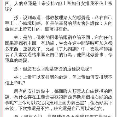
四、人的命運是上帝安排
?
但上帝如何安排我不信上帝
呢
?
孫：說到命運，佛教教理給人的感覺是：命在自己
手上，心轉境則轉。但是信基督的朋友會告訴你：人的
命運是上帝安排的。聽著很宿命。
林：是的，佛家的因果論跟宿命論不同，它的任何
因果裏都有主因、有助緣，生命在這中間隨時可加入很
多東西，運就改了。比如《了凡四訓》中，雲穀禪師讓
袁了凡畫功過格來匡正自己的行為，他照此做善事，命
運真的轉變。
孫：但您怎么回應基督徒的這種說法呢
?
林：上帝可以安排我的命運，但上帝如何安排我不
信上帝呢
?
所有的安排論點中，都面臨人類意志自由選擇的問
題。為什么存在主義會喜歡談薛西弗斯那個推石頭的故
事呢
?“
上帝可以決定我推到上面力氣已盡”，但石頭滾下
來後，下次推還是不推，終究還是自己可以決定的。
孫：您這么說，基督徒們會不會覺得您在批評他