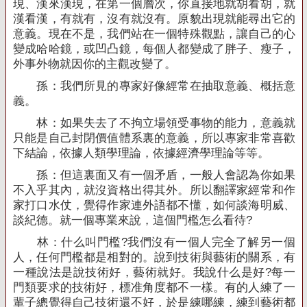
現、漢來漢現，在第一個層次，你直接地就胡看胡，就
漢看漢，有就有，沒有就沒有。原貌出現就能尋出它的
意義。現在不是，我們站在一個特殊觀點，讓自己的心
變成哈哈鏡，或凹凸鏡，每個人都變成了胖子、瘦子，
外事外物就因你的主觀改變了。
孫：我們所見的專家好像經常在抽取意義、概括意
義。
林：如果失去了不拘立場領受事物的能力，意義就
只能是自己封閉價值體系裏的意義，所以專家非常喜歡
下結論，依據人類學理論，依據經濟學理論等等。
孫：但這裏面又有一個矛盾，一般人會認為你如果
不入乎其內，就沒資格出得其外。所以翻譯家經常和作
家打口水仗，覺得作家連外語都不懂，如何談海明威、
談紀德。就一個專業來說，這個門檻怎么看待
?
林：什么叫門檻
?
我們沒有一個人完全了解另一個
人，任何門檻都是相對的。說到技術與藝術的關系，有
一種說法是說技術好，藝術就好。我說什么是好
?
每一
門類要求的技術好，標准角度都不一樣。有的人練了一
輩子總覺得自己技術還不好，於是練哪練，練到藝術都