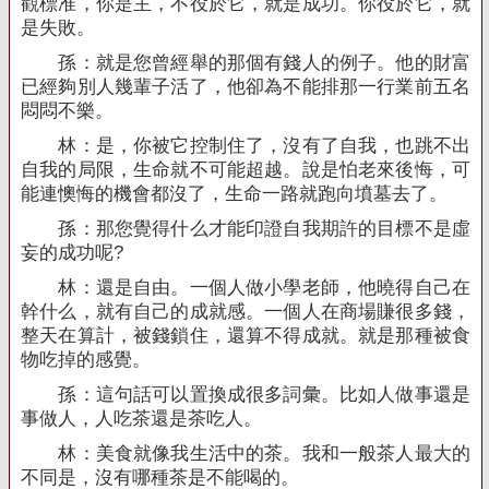
觀標准，你是主，不役於它，就是成功。你役於它，就
是失敗。
孫：就是您曾經舉的那個有錢人的例子。他的財富
已經夠別人幾輩子活了，他卻為不能排那一行業前五名
悶悶不樂。
林：是，你被它控制住了，沒有了自我，也跳不出
自我的局限，生命就不可能超越。說是怕老來後悔，可
能連懊悔的機會都沒了，生命一路就跑向墳墓去了。
孫：那您覺得什么才能印證自我期許的目標不是虛
妄的成功呢
?
林：還是自由。一個人做小學老師，他曉得自己在
幹什么，就有自己的成就感。一個人在商場賺很多錢，
整天在算計，被錢鎖住，還算不得成就。就是那種被食
物吃掉的感覺。
孫：這句話可以置換成很多詞彙。比如人做事還是
事做人，人吃茶還是茶吃人。
林：美食就像我生活中的茶。我和一般茶人最大的
不同是，沒有哪種茶是不能喝的。