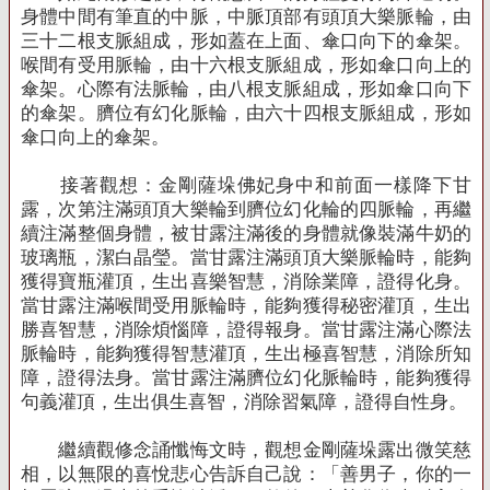
身體中間有筆直的中脈，中脈頂部有頭頂大樂脈輪，由
三十二根支脈組成，形如蓋在上面、傘口向下的傘架。
喉間有受用脈輪，由十六根支脈組成，形如傘口向上的
傘架。心際有法脈輪，由八根支脈組成，形如傘口向下
的傘架。臍位有幻化脈輪，由六十四根支脈組成，形如
傘口向上的傘架。
接著觀想：金剛薩垛佛妃身中和前面一樣降下甘
露，次第注滿頭頂大樂輪到臍位幻化輪的四脈輪，再繼
續注滿整個身體，被甘露注滿後的身體就像裝滿牛奶的
玻璃瓶，潔白晶瑩。當甘露注滿頭頂大樂脈輪時，能夠
獲得寶瓶灌頂，生出喜樂智慧，消除業障，證得化身。
當甘露注滿喉間受用脈輪時，能夠獲得秘密灌頂，生出
勝喜智慧，消除煩惱障，證得報身。當甘露注滿心際法
脈輪時，能夠獲得智慧灌頂，生出極喜智慧，消除所知
障，證得法身。當甘露注滿臍位幻化脈輪時，能夠獲得
句義灌頂，生出俱生喜智，消除習氣障，證得自性身。
繼續觀修念誦懺悔文時，觀想金剛薩垛露出微笑慈
相，以無限的喜悅悲心告訴自己說：「善男子，你的一