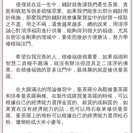
僅僅就在這一生中，錢財就會讓我們產生吝嗇、貪
慾和嗔怒等很多煩惱罪業。如果我們能拿出部分錢財用
於佈施，那麼我們的錢財就會像聚寶盆中的財寶一樣取
之不盡、用之不竭，還會越來越多。總的說來，用清淨
誠心對清淨福田進行供養，能夠得到很大的福德。尤其
在密宗金剛乘的壇城中，要依照微妙方便勝法，努力學
修積福法門。
希望自我完善的人，積修福德很重要，如果福德和
智慧二資糧不圓滿，就沒有辦法得證具足二清淨的佛
果。在積修福德的眾多法門中，最殊勝的就是修供曼茶
羅。
在大圓滿法的理論修習中，曼茶羅分為觀修曼茶羅
和供奉曼茶羅兩種。在製作或購買曼茶羅的時候，可以
根據自己的經濟能力選擇金質的、銀質的或銅質的，如
果實在沒有經濟能力的話，也可以用石板來修供曼茶
羅。曼茶羅上的堆粉可以根據自己的經濟能力選用松石
粉、珊瑚粉或大米小麥等。