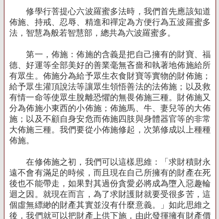
修學行菩提心六波羅蜜多法時，我們首先應該知道
佈施、持戒、忍辱、精進和禪定為方便行為五波羅蜜多
法，智慧為般若智慧部，總共為六波羅蜜多。
第一，佈施：佈施的含義是把自己擁有的財寶、福
德、好運等全部美好的善業毫無吝嗇和執著地佈施給所
有眾生。佈施分為給予眾生衣食財寶等實物的財佈施；
給予眾生灌頂說法等讓眾生領悟善法的法佈施；以及救
有情一命等使眾生脫離恐懼的無畏佈施三種。財佈施又
分為佈施小東西的小佈施；佈施馬、牛、妻兒等的大佈
施；以及不顧自身安危而佈施四肢與身體器官等的非常
大佈施三種。我們要從小佈施修起，次第修成以上種種
佈施。
在修佈施之初，我們可以這樣思維：「求財積財永
遠不會有滿足的時候，而且現在自己所擁有的財產在死
後也不能帶走，如果對其過份貪愛必將成為墮入惡趣輪
迴之因。就現在而言，為了求財護財就要受很多苦，這
個虛無縹緲的財產其實並沒有什麼意義。」如此思維之
後，我們就可以把財產上供下施，由此發揮擁有財產價