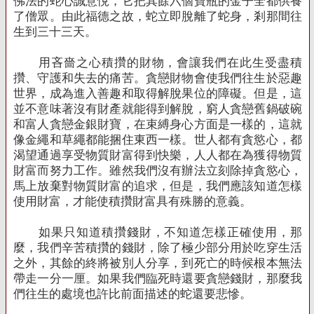
佛法的蛇心誠意悅，它把其餘六個寶瓶的金子全都供養
了僧眾。由此福德之故，蛇立即脫離了蛇身，剎那間往
生到三十三天。
用吝嗇之心積攢的財物，會讓我們在此生受盡積
攢、守護和失去的痛苦。貪戀財物會使我們往生於惡趣
世界，成為進入善趣和取得解脫果位的障礙。但是，這
並不意味著沒有財產就能得到解脫，窮人貪戀舊鍋破碗
和富人貪戀金銀財寶，在束縛身心方面是一樣的，這就
像金繩和草繩都能捆住東西一樣。世人都有貪慾心，都
渴望通過享受物質財富得到快樂，人人都在為獲得物質
財富而努力工作。雖然我們沒有辦法立刻除掉貪慾心，
馬上放棄對物質財富的追求，但是，我們應該知道怎樣
使用財富，才能使積攢財富具有殊勝的意義。
如果只知道積攢錢財，不知道怎樣正確使用，那
麼，我們辛苦積攢的錢財，除了極少部分用於吃穿生活
之外，其餘的終將被別人分享，到死亡的時候根本無法
帶走一分一厘。如果我們臨死時還要貪戀錢財，那麼我
們往生的處境也許比前面描述的蛇還要悲慘。