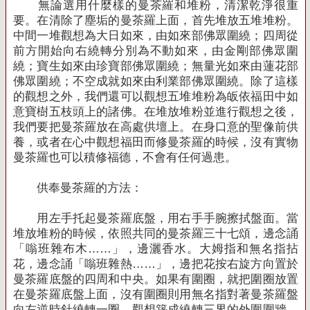
無論選用什麼樣的曼茶羅和堆粉，清潔乾淨很重
要。在清除了塵垢的曼茶羅上面，首先堆放五堆堆粉。
中間一堆觀想為大日如來，由如來部佛眾圍繞；四周從
前方開始向右繞轉分別為不動如來，由金剛部佛眾圍
繞；寶生如來由珍寶部佛眾圍繞；無量光如來由蓮花部
佛眾圍繞；不空成就如來由利業部佛眾圍繞。除了這樣
的觀想之外，我們還可以觀想五堆堆粉為皈依福田中如
意寶樹五枝頭上的諸佛。在堆放堆粉並進行觀想之後，
我們要把曼茶羅放在高處供壇上。在身口意的聖像前供
養，或者在心中觀想福田而修曼茶羅的時候，沒有實物
曼茶羅也可以積修福德，不會有任何過患。
供奉曼茶羅的方法：
用左手托起曼茶羅底盤，用右手手腕擦拭盤面。當
堆放堆粉的時候，依照共同的曼茶羅三十七頌，邊念誦
「嗡班雜布木……」，邊灑香水。大姆指和無名指拈
花，邊念誦「嗡班雜熱……」，邊把花按右旋方向置於
曼茶羅底盤的四周和中央。如果有圍圈，就把圍圈放置
在曼茶羅底盤上面，沒有圍圈則用無名指對著曼茶羅盤
向左逆時針繞轉一圈，觀想築成繞轉三界的外圍圍牆。