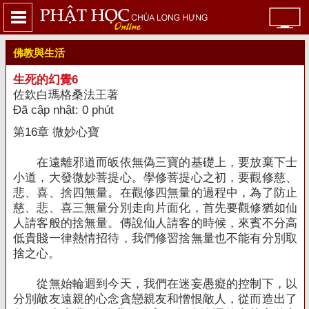
佛教與生活
生死的幻覺6
佐欽白瑪格桑法王著
Đã cập nhật: 0 phút
第
16
章 微妙心寶
在遠離邪道而皈依無偽三寶的基礎上，要放棄下士
小道，大發微妙菩提心。學修菩提心之初，要觀修慈、
悲、喜、捨四無量。在觀修四無量的過程中，為了防止
慈、悲、喜三無量分別走向片面化，首先要觀修猶如仙
人請客般的捨無量。傳說仙人請客的時候，來賓不分高
低貴賤一律熱情招待，我們修習捨無量也不能有分別取
捨之心。
從無始輪迴到今天，我們在迷妄愚癡的控制下，以
分別敵友遠親的心念貪戀親友和憎恨敵人，從而造出了