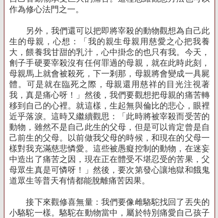
作為修心法門之一。
另外，我們還可以把即將宰殺的動物觀想為自己此
生的母親，心想：「我的親生母親用慈愛之心把我養
大，餵養我甘甜的乳汁，心中掛念的也只有我。今天，
劊子手硬要宰殺沒有任何罪過的母親，就在此時此刻，
母親馬上就會被殺死，下一剎那，母親將會變成一具屍
體。可是就在臨死之際，母親還用慈祥的目光注視著
我，真是痛心呀！」然後，我們要觀想把母親的痛苦轉
移到自己的心裡。就這樣，生起無與倫比的悲心，眼裡
近乎落淚。這時又繼續觀思：「此時將被宰殺而受苦的
動物，雖然不是自己此生的父母，但是可以肯定曾是自
己前生的父母。以前做我父母的時候，和現在的父母一
樣對我充滿慈悲憐愛。這些被愚癡控制的動物，在迷妄
中造出了痛苦之因，現在正在體受不堪忍受的苦果，父
母眾生真是可憐呀！」然後，要次第發心讓地獄和餓鬼
道眾生等普天有情都能脫離痛苦因果。
接下來觀修喜無量：我們要像雌駱駝找回了丟失的
小駱駝一樣。駱駝在動物當中，屬於特別痛愛自己孩子