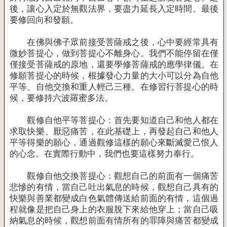
後，讓心入定於無觀法界，要盡力延長入定時間。最後
要修回向和發願。
在佛與佛子眾前接受菩薩戒之後，心中要經常具有
微妙菩提心，做到菩提心不離身心。我們不能停留在僅
僅接受菩薩戒的原地，還要學修菩薩戒的應學律儀。在
修願菩提心的時候，根據發心力量的大小可以分為自他
平等、自他交換和重人輕己三種。在修習行菩提心的時
候，要修持六波羅蜜多法。
觀修自他平等菩提心：首先要知道自己和他人都在
求取快樂、厭惡痛苦，在此基礎上，再發起自己和他人
平等得樂的願心，通過觀修這樣的願心來斷滅愛己恨人
的心念。在實際行動中，我們也要這樣努力奉行。
觀修自他交換菩提心：觀想自己的前面有一個痛苦
悲慘的有情，當自己吐出氣息的時候，觀想自己具有的
快樂與善業都變成白色氣體傳送給前面的有情，這個過
程就像是把自己身上的衣服脫下來給他穿上；當自己吸
納氣息的時候，觀想前面有情所有的罪障與痛苦都變成