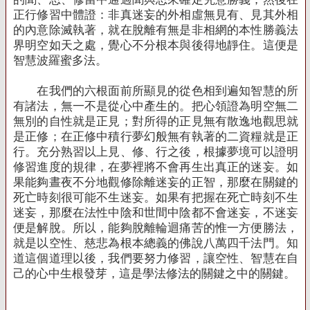
正行修習中體證：非真迷妄的外相虛無見有、見其外相
的內意除滅執著，就在脫離有無是非相網的本性勝義法
界明空如天之處，覺心不分根本與後得地靜住。這便是
智慧波羅蜜多法。
在我們的六根面前所顯見的從色相到遍知智慧的所
有諸法，無一不是從心中產生的。把心領證為明空無二
無別的自性就是正見；對所得的正見無有散逸地觀思就
是正修；在正修中積行夢幻般無有執著的二資糧就是正
行。充分熟習以上見、修、行之後，根據夢境可以證明
修習進度的規律，在夢裡將不會再生出真正的迷妄。如
果能夠晝夜不分地觀修除離迷妄的正智，那麼在關鍵的
死亡時刻很可能不生迷妄。如果有把握在死亡時刻不生
迷妄，那麼在法性中陰和世間中陰都不會迷妄，不迷妄
便是解脫。所以，能夠脫離輪迴痛苦的惟一方便勝法，
就是以空性、慈悲為根本總義的佛說八萬四千法門。知
道這個道理以後，我們要努力修習，讓空性、智慧在自
己的心中生根發芽，這是學法修法的關鍵之中的關鍵。