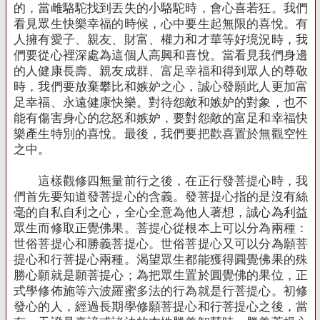
的，當雌駱駝找到丟失的小駱駝時，會心喜若狂。我們
看見眾生快樂幸福的時候，心中要生起無限的喜悅。有
人擁有愛子、親友、財富、權力和才華等好境況時，我
們要從心裡深處為這個人高興和喜悅。當看見我們身邊
的人健康長壽、親友成群、富足幸福和得到眾人的尊敬
時，我們要放棄攀比和嫉妒之心，誠心發願此人更加富
足幸福、永遠健康快樂。對待怨敵和嫉妒的對象，也不
能有傷害身心的忿怒和嫉妒，要對怨敵的富足和幸福快
樂產生特別的喜悅。最後，我們要把歡喜置於無觀空性
之中。
這樣觀修四無量前行之後，在正行發菩提心時，我
們首先要知道發菩提心的含義。發菩提心指的是沒有絲
毫的自私自利之心，全心全意為他人著想，誠心為利益
眾生而修取正覺佛果。菩提心從根本上可以分為兩種：
世俗菩提心和勝義菩提心。世俗菩提心又可以分為願菩
提心和行菩提心兩種。渴望眾生都能獲得圓覺佛果的殊
勝心願就是願菩提心；為把眾生置於圓覺佛的果位，正
式學修佈施等六波羅蜜多法的行為就是行菩提心。初修
發心的人，經過長期學修願菩提心和行菩提心之後，當