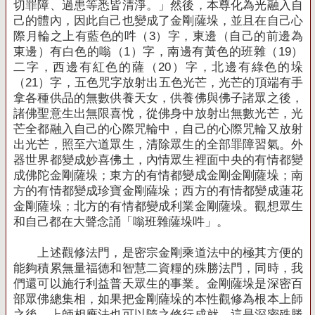
切罪障、過患等悉皆清淨。」然後，本尊化為光融入自
己的體內，因此自己也變成了金剛薩垛，並且在自己心
際月輪之上有藍色的吽（
3
）字，東邊（自己的前邊為
東邊）有白色的嗡（
1
）字，南邊有黃色的班雜（
19
）
二字，西邊有紅色的薩（
20
）字，北邊有綠色的垛
（
21
）字，五色咒字放射出五色光芒，光芒的頂端有手
拿各種供品的無數供養天女，供養佛與佛子諸眾之後，
諸佛聖意生出無限喜悅，從佛身中放射出無數光芒，光
芒全都融入自己的心際咒輪中，自己的心際咒輪又放射
出光芒，照至六道眾生，清除眾生的全部罪障習氣。外
器世界都變成妙喜佛土，內情眾生裡面中央的有情都變
成佛陀金剛薩垛；東方的有情都變成金剛金剛薩垛；南
方的有情都變成珍寶金剛薩垛；西方的有情都變成蓮花
金剛薩垛；北方的有情都變成利業金剛薩垛。觀想眾生
和自己都在大聲念誦「嗡班雜薩垛吽」。
上述觀修法門，是密宗金剛乘道法中的極其方便的
能夠積累無量福德和智慧二資糧的殊勝法門，同時，我
們還可以施行利益普天眾生的事業。金剛薩垛是深密百
部眾佛總集相，如果把金剛薩垛的本性觀修為根本上師
之後，上師相應法也可以隨之修行成就，這是深密殊勝