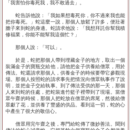
「我害怕你毒死我，我不敢過去」。
蛇告訴他說：「我如果想毒死你，你不過來我也能
把你毒死。」蛇這麼一說，那個人放鬆了許多，便壯著
膽子來到蛇的身邊。蛇請求他說：「我想拜託你幫我積
修福業，你能不能幫我這個忙？」
那個人說：「可以」。
於是，蛇把那個人帶到埋藏金子的地方，取出一個
裝滿金子的寶瓶交給他，請他把金子供養給僧眾，用於
傳法。蛇還請求那個人，供養金子的時候要帶它參觀現
場。那個人按照蛇的請求事先把情況向僧眾執事作了說
明，並把金子交給執事。到了傳法受供的那一天，那個
人來到蛇的住處，把蛇裝進竹籃子裡帶到了現場。當僧
眾午齋的時候，那個人把蛇放在僧眾的席尾，然後給僧
眾獻了花，並供養了豐盛的供品。看到這一切，蛇的心
中產生了很大的敬信心。
僧眾用完午齋之後，專門給蛇傳了微妙善法。聞到