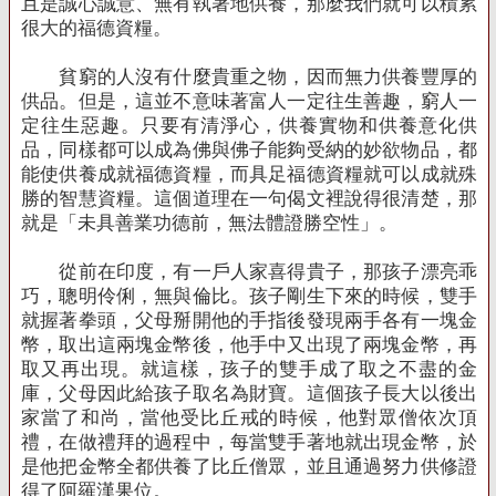
且是誠心誠意、無有執著地供養，那麼我們就可以積累
很大的福德資糧。
貧窮的人沒有什麼貴重之物，因而無力供養豐厚的
供品。但是，這並不意味著富人一定往生善趣，窮人一
定往生惡趣。只要有清淨心，供養實物和供養意化供
品，同樣都可以成為佛與佛子能夠受納的妙欲物品，都
能使供養成就福德資糧，而具足福德資糧就可以成就殊
勝的智慧資糧。這個道理在一句偈文裡說得很清楚，那
就是「未具善業功德前，無法體證勝空性」。
從前在印度，有一戶人家喜得貴子，那孩子漂亮乖
巧，聰明伶俐，無與倫比。孩子剛生下來的時候，雙手
就握著拳頭，父母掰開他的手指後發現兩手各有一塊金
幣，取出這兩塊金幣後，他手中又出現了兩塊金幣，再
取又再出現。就這樣，孩子的雙手成了取之不盡的金
庫，父母因此給孩子取名為財寶。這個孩子長大以後出
家當了和尚，當他受比丘戒的時候，他對眾僧依次頂
禮，在做禮拜的過程中，每當雙手著地就出現金幣，於
是他把金幣全都供養了比丘僧眾，並且通過努力供修證
得了阿羅漢果位。