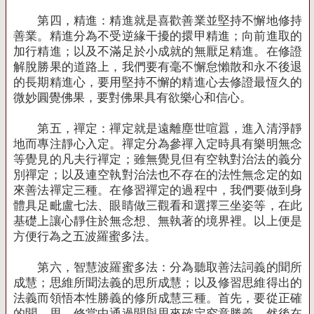
第四，精進：精進就是喜歡善業並堅持不懈地修持
善業。精進分為不受逆緣干擾的擐甲精進；向前進取的
加行精進；以及不滿足於小成就的無厭足精進。在修證
解脫勝果的道路上，我們要有毫不懈怠懶散和永不後退
的長期精進心，要用堅持不懈的精進心去修證最恆久的
微妙圓覺佛果，要對佛果具有欲樂心和信心。
第五，禪定：禪定就是遠離塵世喧囂，進入清淨靜
地而專注靜心入定。禪定分為參禪入定時具有樂明無念
等覺見的凡夫行禪定；雖無覺見但有空執對治法的義分
別禪定；以及連空執對治法也不存在的法性無念定的如
來善法禪定三種。在修習禪定的過程中，我們要做到身
體具足毗盧七法、眼睛做三觀看和選擇三坐姿等，在此
基礎上讓心靜住於無念想、無執著的境界裡。以上便是
方便行為之五波羅蜜多法。
第六，智慧波羅蜜多法：分為聽取善法詞義的聞所
成慧；思維所聞法義的思所成慧；以及修習思維得出的
法義而領悟本性勝義的修所成慧三種。首先，要從正確
的聞、思、修當中通過聞與思來確定究意勝義，然後在