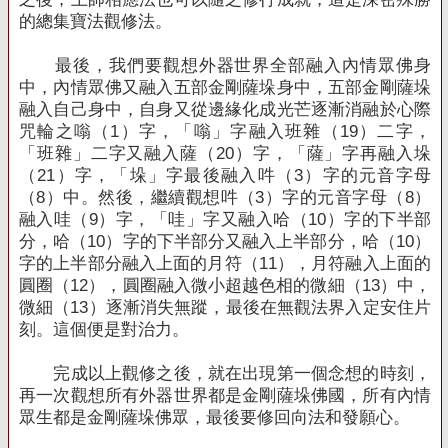
的總集寶法觀修法。
最後，我們要觀想外器世界全部融入內情眾佛身
中，內情眾佛又融入五部金剛薩垛身中，五部金剛薩垛
融入自己身中，自身又從邊緣化成光芒逐漸消融於心際
咒輪之嗡（
1
）字，「嗡」字融入班雜（
19
）二字，
「班雜」二字又融入薩（
20
）字，「薩」字再融入垛
（
21
）字，「垛」字最後融入吽（
3
）字的元音字母
（
8
）中。然後，繼續觀想吽（
3
）字的元音字母（
8
）
融入哇（
9
）字，「哇」字又融入哈（
10
）字的下半部
分，哈（
10
）字的下半部分又融入上半部分，哈（
10
）
字的上半部分融入上面的月符（
11
），月符融入上面的
圓圈（
12
），圓圈融入微小超越色相的微細（
13
）中，
微細（
13
）逐漸消失無蹤，最後在無觀法界入定安住片
刻。這個便是對治力。
完成以上觀修之後，就在出現第一個念想的時刻，
再一次觀想所有外器世界都是金剛薩垛佛國，所有內情
眾生都是金剛薩垛佛眾，最後要修回向法和發願心。