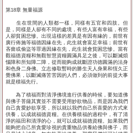
第
18
章 無量福源
生在世間的人類都一樣，同樣有五官和四肢。但
是，同樣是人卻有不同的處境，有些人富有幸福，有些
人卻貧困悲慘。出現這樣的差異是有因有緣的，前世有
廣行佈施等福德因緣在先，此生就會富足幸福；前世有
吝嗇或偷盜等罪過因緣在先，此生就會貧困悲慘。當有
觀福德資糧和無觀智慧資糧圓滿具足之後，可以斷滅煩
惱障和所知障二障，從而能夠成就斷證功德圓滿的法身
和色身二身佛。立志修取暫時的勝生天人身果和恆久正
覺佛果，以斷滅痛苦苦因的人們，必須做到的前提大事
就是積福先行。
為了積福而對清淨佛境進行供養的時候，要知道佛
與佛子菩薩其實並不需要受用妙欲物品，而是因為我們
自己貪愛妙欲享受，所以就以我們自己所喜愛的方式來
供養，以成就福德資糧。在供養積福的過程中，有了清
淨的福田和清淨的心，就可以成就福德資糧。如果我們
能夠把自己所貪愛珍視的貴重物品供養給佛與佛子，而