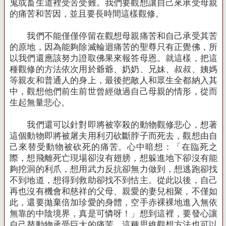
鬼或畜生道裡受苦受難。我們要觀想讓自己來承受母親
的痛苦和苦因，並且要長時間這樣觀修。
我們不能僅僅停留在觀想母親痛苦和自己承受其苦
的原地，因為能夠除滅輪迴痛苦的聖尊只有正覺佛，所
以我們還應該努力證取佛果來報答母恩。就這樣，把這
種觀修的方法依次用於爺爺、奶奶、兄妹、叔叔、姨媽
等親友和普通人的身上，最後把敵人和眾生全都納入其
中，觀想他們前生前世曾經做過自己母親的情形，從而
生起無量悲心。
我們還可以針對即將被宰殺的動物觀修悲心，想著
這個動物即將被屠夫用利刃砍斷脖子而死去，觀想由自
己來替受動物被砍死的痛苦。心中暗想：「在臨死之
際，想飛離死亡現場卻沒有翅膀，想躲進地下卻沒有能
夠挖洞的利爪，想用武力反抗卻無力做到，想逃跑卻找
不到地道，想得到救助卻找不到怙主。從此以後，自己
再也沒有機會和慈祥的父母、親愛的妻兒相聚，不僅如
此，還要拋棄倍加珍愛的身體，空手赤裸裸地進入無依
無靠的中陰境界，真是可憐呀！」想到這裡，要發心讓
自己替動物承受巨大的痛苦。這種思維觀想方法也可以