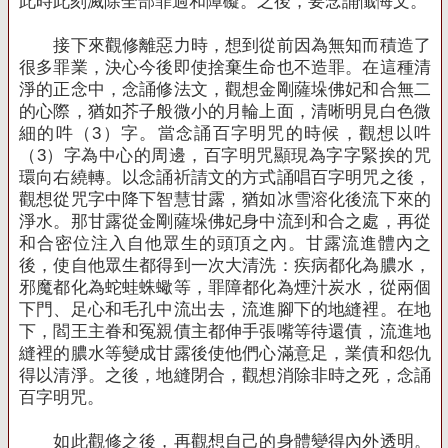
此時此刻滅除全部罪過和障礙。之後，要念誦懺悔文。
接下來觀修離惡力時，想到從前因為無知而積造了
很多罪業，決心今後即使捨棄生命也不造罪。在這種清
淨的正念中，念誦修法文，觀想金剛薩垛佛妃和合無二
的心際，猶如芥子般微小的月輪上面，清晰明見白色微
細的吽（
3
）字。當念誦百字明咒的時候，觀想以吽
（
3
）字為中心的周邊，百字明咒顯現為字字緊挨的咒
環向右繞轉。以念誦祈請文的方式誦唱百字明咒之後，
觀想從咒字中降下智慧甘露，猶如冰雪溶化後流下來的
淨水。那甘露從金剛薩垛佛妃身中流到和合之處，再從
和合密位注入自他眾生的頭頂之內。甘露流進體內之
後，使自他眾生都得到一次大清洗：疾病都化為膿水，
邪魔都化為蛇蛙蛛蠍等，罪障都化為煙汁炭水，從兩個
下門、足心和毛孔中流出去，流進腳下的地縫裡。在地
下，閻王主眷和冤親債主都伸手張嘴等待還債，流進地
縫裡的膿水等變成甘露後使他們心滿意足，業債和怨仇
得以清淨。之後，地縫閉合，觀想消除非時之死，念誦
百字明咒。
如此觀修之後，再觀想自己的身體變得內外透明。