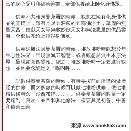
己的身心受用和福德善業，全部供養給上師化身佛眾。
供奉不共報身曼茶羅的時候，觀想在擁有化身佛供
品的基礎上，還有具足五莊嚴的五部佛淨土，華麗的無
量天宮，嬉戲天女等無數妙欲天女和無法思量的供品雲
海，全部供養給上師報身佛眾。
供奉殊勝法身曼茶羅的時候，堆放堆粉時觀想於無
生心性法界，呈現無滅五智慧，或者觀想於無生本原法
界，呈現如意四覺相。總之，堆放堆粉時一定要進行觀
想，並且要念誦經文「嗡啊吽……」
記數供奉曼茶羅的時候，有時要按前面所講的做廣
泛的供修，而大多數的時候可以做七堆粉供修，做七堆
粉供修時念「沙西布區……」。供奉曼茶羅的數量一定
要達到十萬次，並且和其他修法一樣要具足初善、中善
和後善三善。
來源
:www.book853.com