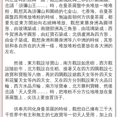
念誦「須彌山王……」時，在曼茶羅盤中央堆放一堆堆
粉，觀想其為須彌山和圍繞的七金山、七香海。在曼茶
羅盤四周堆放堆粉的時候，無論面朝何方供曼茶羅，都
要先從東方開始向右繞轉堆放。觀想東勝身洲為圓球
形，由玻璃築成；南贍部洲為三角形，由琉璃築成；西
牛賀洲為半圓形，由紅寶石築成；北俱盧洲為四方形，
由金子築成。觀想身洲和勝身洲等八中洲的時候，其形
狀和各自所在的大洲一樣，堆放堆粉也要放在各大洲的
左右。
然後，東方觀設珍寶山，南方觀設如意樹，西方觀
設隨欲牛，北方觀設自生稻。接著又在四方四隅觀設七
政寶和寶瓶等八物，再於四隅觀設嬉戲天女等外四天女
和花鬘天女等內四天女。又在四方分別觀設東方火晶日
輪，西方水晶月輪，南方珍寶傘，北方勝利寶幢。然後
念誦「天人受用……」時，把堆粉不分方位地堆放在曼
茶羅盤上，尖頂上要放置頂子。
供奉共同化身曼茶羅的時候，觀想自己擁有三千大
千世界中有主和無主的七政寶等一切天人受用，加上自