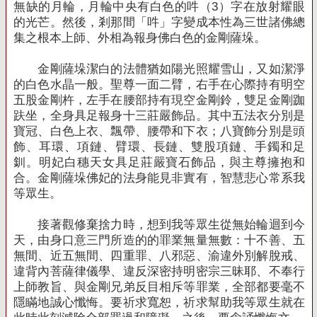
無缺的月輪，月輪中央有白色的吽（
3
）字在放射耀眼
的光芒。然後，剎那間「吽」字變成本性為三世諸佛總
集之根本上師、外相為報身佛白色的金剛薩垛。
金剛薩垛潔白的法體猶如陽光照耀雪山，又如潔淨
的白色水晶一般。聖尊一面二臂，右手在心際持有明空
五股金剛杵，左手在腰部持有現空金剛鈴，雙足金剛跏
趺坐，全身具足報身十三莊嚴飾品。其中五法衣分別是
寶冠、白色上衣、飄帶、腰帶和下衣；八寶飾分別是頭
飾、耳環、項鏈、臂環、長鏈、雙股項鏈、手鐲和足
釧。明妃白穗天女具足莊嚴寶石飾品，與主尊擁抱和
合。金剛薩垛佛妃的法身能見非實有，智慧悲心常系我
等眾生。
接著觀修棄捨力時，想到我等眾生從無始輪迴到今
天，由身口意三門所造的的罪業無量無數：十不善、五
無間、近五無間、四重罪、八邪惡、渝違外別解脫戒、
違背內菩薩律儀學、違反深密持明密宗三昧耶、不奉行
上師教旨、與金剛兄弟反目相斥等罪業，全部都要毫不
隱瞞地誠心懺悔。要祈求寬恕，祈求幫助我等眾生就在