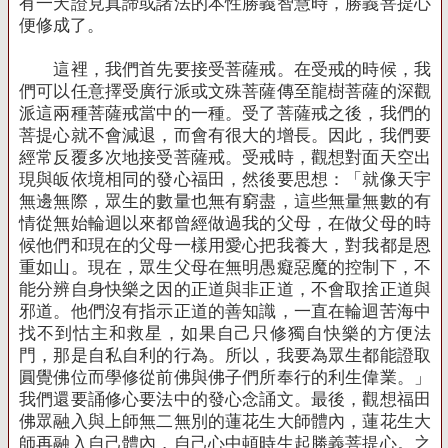
有一天證見真諦或諸法的本性勝義智慧時，勝義菩提心
便修成了。
這裡，我們首先要接受菩薩戒。在受戒的時候，我
們可以任意擇受廣行派或文殊菩薩傳至龍樹菩薩的深觀
派這兩種菩薩戒當中的一種。受了菩薩戒之後，我們的
菩提心就不會減退，而會有很大的增長。因此，我們要
經常反覆多次地接受菩薩戒。受戒時，觀想對面天空出
現與皈依境相同的發心福田，然後要思想：「就像天宇
無邊無際，眾生的數量也無有窮盡，這些無量無數的有
情從無始輪迴以來都曾經做過我的父母，在做父母的時
候他們和現在的父母一樣用愛心把我養大，對我都是恩
重如山。現在，眾生父母在無明愚癡惡魔的控制下，不
能分辨自身快樂之因的正道與非正道，不會取捨正道與
邪道。他們沒有指示正道的善知識，一直在輪迴苦海中
找不到怙主和救星，如果自己只修獨自快樂的方便法
門，那是自私自利的行為。所以，我要為眾生都能證取
圓覺佛位而學修從前佛與佛子們所奉行的利生偉業。」
我們還要誦修心要法中的發心念誦文。最後，觀想福田
佛眾融入與上師無二無別的蓮花生大師體內，蓮花生大
師再融入自己體內，自己心中頓時生起勝義菩提心。之