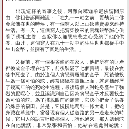
出現這樣的奇事之後，阿難向釋迦牟尼佛請問原
由，佛祖告訴阿難說：「在九十一劫之前，賢劫第二佛
金寂佛在世的時候，有一個窮人以上山砍柴賣柴來維持
生活。有一天，這個窮人把賣柴換來的兩塊銀幣誠心供
養了佛祖主眷，金寂佛以無限慈悲之心受納了他的供
養。由此，這個窮人在九十一劫中的生生世世都從手中
生出金幣，並擁有了富足的生活。」
又從前，有一個很吝嗇的在家人，他把所有的財產
都換成金子埋在地下，前後裝滿了七個寶瓶，最後在貪
婪中死去了。由於這個人貪戀寶瓶裡的金子，死後他投
生為一條可怕的蛇，經常纏繞在寶瓶上面，就這樣經歷
了幾萬年的蛇死蛇生過程，最後這個人對蛇身產生了強
烈的厭噁心，並且認識到自己因為貪戀金子才反覆投生
為可怕的蛇。為了擺脫眼前的痛苦，它決心把金子供養
給殊勝的福田。於是，它慢慢地爬到一條大道上，把蛇
身藏在草叢中，當發現有個人從道路的另一邊走來的時
候，它用人的語言呼喚那個人，請他過來。那人聽到蛇
在向他說話，非常緊張和害怕，他站在遠處對蛇說：