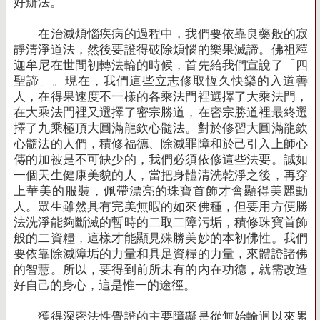
好辦法。
在治滅煩惱疾病的過程中，我們要依靠良藥般的寂
靜清淨道法，然後要證得破除煩惱的樂果滅諦。佛祖釋
迦牟尼在世間初轉法輪的時候，首先給我們宣說了「四
聖諦」。現在，我們這些立志修取恆久快樂的入道善
人，在得果速度不一樣的各乘法門裡選擇了大乘法門，
在大乘法門裡又選擇了密宗勝道，在密宗勝道裡最終選
擇了九乘極頂大圓滿龍欽心髓法。對於修習大圓滿龍欽
心髓法的人們，積修福德、除滅罪障和於己引入上師心
傳的加被是不可缺少的，我們必須依修這些法要。誠如
一個天生健康美貌的人，當把身體清洗乾淨之後，再穿
上華美的服裝，佩帶漂亮的珠寶首飾才會顯得美麗動
人。眾生雖然具有完美無暇的如來佛種，但要用方便勝
法洗淨能夠斷滅的暫時的二取二障污垢，積修珠寶首飾
般的二資糧，這樣才能顯見殊勝美妙的本初佛性。我們
要依靠除滅障垢的力量和具足資糧的力量，來體證諸佛
的智慧。所以，要得到前所未有的內在功德，就需改造
好自己的身心，這是惟一的途徑。
獲得深密法性覺證的主要障礙是從無始輪迴以來累