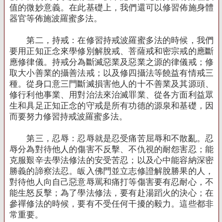
值的微妙意義。在此基礎上，我們還可以修習佈施身體
器官等佈施波羅蜜多法。
第二，持戒：在修習持戒波羅蜜多法的時候，我們
要用正知正念來學修別解脫戒、菩薩戒和密宗戒的應斷
應修律儀。持戒分為斷滅惡業及惡業之源的律儀戒；修
取大小善業的攝善法戒；以及修四攝法等饒益有情戒三
種。從身口意三門斷滅損害他人的十不善業及其源頭、
修行利他事業、用對治法來治滅罪業、從各方面利益眾
生和具足正知正念的守戒是所有功德的源泉和基礎，因
而要努力修習持戒波羅蜜多法。
第三，忍辱：忍辱就是忍受痛苦屈辱和不散亂。忍
辱分為對待他人的傷害不反擊、不仇視的耐怨害忍；能
克服艱辛去學法修法的安受苦忍；以及心中能容納深密
勝義的諦察法忍。皈入佛門並立志修證解脫勝果的人，
對待他人向自己惡意辱罵和痛打等傷害要有忍耐心，不
能生怒反擊；為了學法修法，要有赴湯蹈火的決心；在
參禪修法的時候，要有不受任何干擾的毅力。這些都非
常重要。