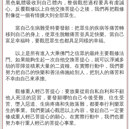
黑色氣體吸收到自己體內，整個觀想過程要具有虔誠
心。反覆觀修以上自他交換菩提心之後，我們再把觀修
對像從一個有情擴大到全部眾生。
當自己生病難受時要發願：把眾生的疾病等痛苦轉
移到自己的身上，使眾生脫離痛苦並具足快樂。當自己
富足幸福時，要觀思眾生也都具足同樣的幸福。
以上是所有進入大乘佛門之信眾的最終主要觀修法
門。如果能夠生起一次自他交換菩提心，就可以淨滅多
劫的罪障並積累大量的二資糧。在實際行動中，我們要
努力把自己的快樂和善法佈施給別人，把別人的痛苦和
不幸由自己來承擔。
觀修重人輕己菩提心：要放棄從前自私自利和不顧
他人死活的惡習，要發願哪怕自己今後受難、往生受
苦、墮入惡道、生病疼痛和失敗落難，都要奉行利樂眾
生的事業。我們要誠心觀思以上內容，發起自己一定要
修成重人輕己菩提心的願心。在實際行動中，我們也要
努力奉行重人輕己的菩提心事業。