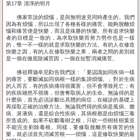
第
17
章 清淨的明月
佛家常說的煩惱，是與無明迷見同時產生的。我們
因為有煩惱，所以出現了各種各樣的痛苦。能夠脫離煩
惱和痛苦便是快樂，而且是殊勝的快樂。所有追求快樂
者的目標是一致的，為求取快樂而努力勞作也是一樣
的，惟一不一樣的就是求取快樂的方法。有的人在修造
快樂之因，有的人在修取快樂之果，兩者之間的差別就
是一個在徹底除滅苦因，一個在短暫消滅痛苦。
佛祖釋迦牟尼勸告我們說：「要認識如同疾病一樣
的痛苦，要斷滅如同病根一樣的集諦煩惱。」對於生病
的人而言，有的疾病痛得很厲害，但不會導致死亡；有
的疾病雖然不很痛，但會奪取病人的生命。無論得的是
什麼病，首先必須診斷出具體的病症，在確診的基礎上
再採取正確的治療方法。無論我們得的疾病是風病、膽
病、涎液病，還是綜合性疾病，其病根都是由煩惱三毒
所造成的。如果不砍斷毒樹之根，只砍一些樹枝樹葉並
不能完全剷除毒根。同樣，要修取脫離所有痛苦的快
樂，就必須首先消滅苦根——煩惱，這是修取快樂的最