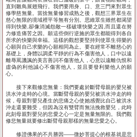
直到雛鳥展翅飛行。我們要用身、口、意三門來對眾生
修學慈無量。當捨無量修習成熟之後，觀想三界眾生在
慈心無限的境域裡平等無有分別。思維眾生雖然都渴望
得到快樂
,
卻像消滅怨敵一樣破壞快樂之因
,
而且還在努
力修造痛苦之因。願這些倒行逆施的眾生都能得到各自
所求的快樂與幸福。這樣的觀想要堅持到使眾生得樂的
心願與自己求樂的心願相同為止。要在經常不離慈心的
基礎上，身體以調柔平靜的行為不傷害他人，口中以遠
離辱罵譏諷的美言善詞不傷害他人，心意以遠離仇恨和
虛偽的利他誠心不傷害他人，並且要發利樂他人的願
心。
接下來觀修悲無量：我們要處於斷臂母親的嬰兒被
洪水沖走時的心境。當斷臂母親的嬰兒被洪水沖走的時
候，母親對嬰兒產生的悲痛之心使她感覺比自己被洪水
沖走還要難受，但因為沒有雙臂而無法挽救嬰兒，此時
此刻母親對嬰兒的悲愛之心一定是無量無限的。我們觀
修悲無量就要修出斷臂母親那樣的無量悲愛之心。
修證佛果的不共勝因——微妙菩提心的根基就是悲