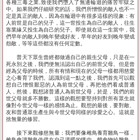
各種三毒之業
,
致使我們墮入了無邊輪迴的痛苦牢獄之
中。如果我們仔細研究的話，我們所憎恨的敵人也不一
定是真正的敵人，因為在輪迴中有很多這樣的現象：有
人前世是自己的兒子，這一世投生為自己的敵人，往生
靠業緣又投生為自己的兒子。即使就在這一生當中，我
們早年的敵人到晚年變成好友，早年的好友到晚年變成
怨敵，等等這些都沒有任何定數。
普天下眾生曾經都做過自己的親生父母，只是在一
死永別之後，我們便無法認出自己的前世父母。但是曾
經為父母的時候，所有有情和現在的父母一樣都用慈愛
之心養育了我們。認識到這一點之後，我們首先可以觀
想自己憎恨厭惡的人為前世父母，再把他們看成普通
人，然後，觀想諸普通人為前世父母，於是，我們的前
世父母就多不勝數。這樣的觀想要堅持到對所有眾生就
像對今世父母一樣的感情為止。觀想的最後，要對敵、
友和普通眾生產生與今世父母同樣的珍愛之心。這就是
捨無量的修習。
接下來觀修慈無量：我們要像雌鳥養育雛鳥一樣，
雌鳥會讓雛鳥依偎在自己溫暖的懷中，餵食物給雛鳥，