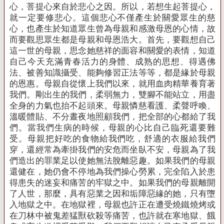
心，菩提心來自於悲心之因。所以，若想生起菩提心，
就一定要修悲心。這個悲心不僅產生於關愛眾生的慈
心，也產生於知道眾生曾為母親和感激母恩的心情，故
而要觀思眾生都是母親和母恩浩大。首先，要觀想自己
這一世的母親，思念她慈祥的面容和關愛的表情，知道
自己今天充滿青春活力的身體、成熟的思想、得遇佛
法、被善知識攝受、能夠修習正法等等，都是緣於母親
的恩惠。母親自從懷上我們以來，就用血肉精華養育著
我們。剛出生的我們，柔弱無力，雙腳不能站立，用盡
全身的力氣也抬不起頭來。母親憐慈看護、柔聲呼喚、
溫暖體貼、不分晝夜地照顧我們，把全部的心都給了我
們。當我們生病的時候，母親的心比自己臨死還要難
受。母親把好吃的食物給我們吃，舒適的衣服給我們
穿，還經常為牽掛我們的安危而坐臥不安，母親為了我
們造出的罪業足以使她無法脫離惡趣。如果我們的母親
還健在，她仍會不停地為我們操心勞累，完全陷入於患
得患失的迷妄和痛苦的牢獄之中。如果我們的母親離開
了人世，那麼，具有惡業之因和垢障惡緣的她，只有墮
入地獄之中。在地獄裡，母親也許正在遭受燒鐵燒烤或
在刀林中被鬼差猛獸砍殺等痛苦，也許就在寒地獄、餓