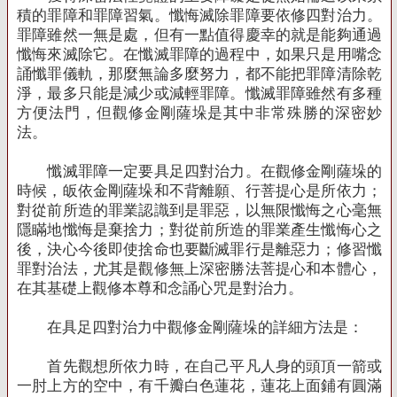
積的罪障和罪障習氣。懺悔滅除罪障要依修四對治力。
罪障雖然一無是處，但有一點值得慶幸的就是能夠通過
懺悔來滅除它。在懺滅罪障的過程中，如果只是用嘴念
誦懺罪儀軌，那麼無論多麼努力，都不能把罪障清除乾
淨，最多只能是減少或減輕罪障。懺滅罪障雖然有多種
方便法門，但觀修金剛薩垛是其中非常殊勝的深密妙
法。
懺滅罪障一定要具足四對治力。在觀修金剛薩垛的
時候，皈依金剛薩垛和不背離願、行菩提心是所依力；
對從前所造的罪業認識到是罪惡，以無限懺悔之心毫無
隱瞞地懺悔是棄捨力；對從前所造的罪業產生懺悔心之
後，決心今後即使捨命也要斷滅罪行是離惡力；修習懺
罪對治法，尤其是觀修無上深密勝法菩提心和本體心，
在其基礎上觀修本尊和念誦心咒是對治力。
在具足四對治力中觀修金剛薩垛的詳細方法是：
首先觀想所依力時，在自己平凡人身的頭頂一箭或
一肘上方的空中，有千瓣白色蓮花，蓮花上面鋪有圓滿