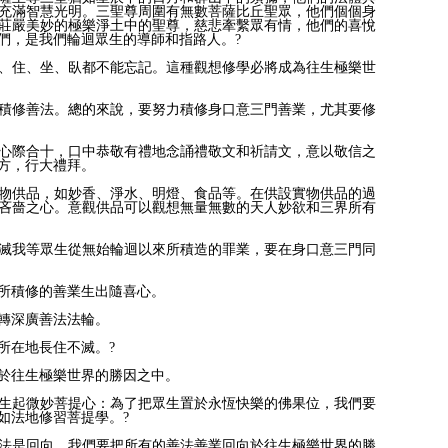
充滿智慧光明。三聖尊周圍有無數菩薩比丘聖眾，他們個個身
莊嚴美妙的極樂淨土中的聖尊，慈悲牽繫眾有情，他們的喜悅
們，是我們輪迴眾生的導師和指路人。
?
住、坐、臥都不能忘記。這種觀想修學必將成為往生極樂世
修善法。總的來說，要努力積修身口意三門善業，尤其要修
際合十，口中恭敬有禮地念誦禮敬文和祈請文，意以敬信之
方，行大禮拜。
供品，如妙香、淨水、明燈、食品等。在供設實物供品的過
吝嗇之心。意觀供品可以觀想無量無數的天人妙欲和三界所有
我等眾生從無始輪迴以來所積造的罪業，要在身口意三門同
積修的善業生出隨喜心。
轉深廣善法法輪。
所在地長住不滅。
?
往生極樂世界的勝因之中。
起微妙菩提心：為了把眾生置於永恆快樂的佛果位，我們要
如法地修習菩提學。
?
是回向，我們要把所有的善法善業回向於往生極樂世界的勝