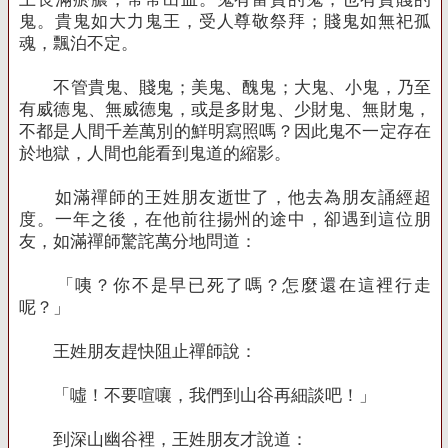
鬼。貴鬼如大力鬼王，受人尊敬祭拜；賤鬼如無祀孤
魂，飄泊不定。
不管貴鬼、賤鬼；美鬼、醜鬼；大鬼、小鬼，乃至
有威德鬼、無威德鬼，或是多財鬼、少財鬼、無財鬼，
不都是人間千差萬別的鮮明寫照嗎？因此鬼不一定存在
於地獄，人間也能看到鬼道的縮影。
如滿禪師的王姓朋友逝世了，他去為朋友誦經超
度。一年之後，在他前往揚州的途中，卻遇到這位朋
友，如滿禪師驚詫萬分地問道：
「咦？你不是早已死了嗎？怎麼還在這裡行走
呢？」
王姓朋友趕快阻止禪師說：
「噓！不要喧嚷，我們到山谷再細談吧！」
到深山幽谷裡，王姓朋友才說道：