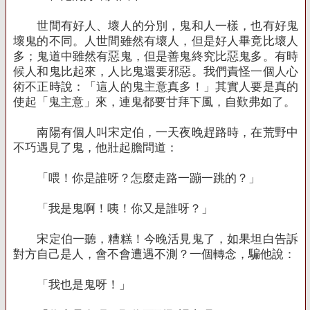
世間有好人、壞人的分別，鬼和人一樣，也有好鬼
壞鬼的不同。人世間雖然有壞人，但是好人畢竟比壞人
多；鬼道中雖然有惡鬼，但是善鬼終究比惡鬼多。有時
候人和鬼比起來，人比鬼還要邪惡。我們責怪一個人心
術不正時說：「這人的鬼主意真多！」其實人要是真的
使起「鬼主意」來，連鬼都要甘拜下風，自歎弗如了。
南陽有個人叫宋定伯，一天夜晚趕路時，在荒野中
不巧遇見了鬼，他壯起膽問道：
「喂！你是誰呀？怎麼走路一蹦一跳的？」
「我是鬼啊！咦！你又是誰呀？」
宋定伯一聽，糟糕！今晚活見鬼了，如果坦白告訴
對方自己是人，會不會遭遇不測？一個轉念，騙他說：
「我也是鬼呀！」