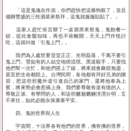
「這是鬼魂在作祟，你們趕快把這條狗殺了，並且
備辦豐盛的三牲酒菜來祭拜，這鬼就服服貼貼了。」
這家人趕忙依言辦了一桌酒席來祭鬼，鬼飽餐一
頓，從此食髓知味，再也不肯離開，天天上門作怪討
吃，這就叫做「引鬼上門」。
我們為人處世要堂堂正正、光明磊落，千萬不要引
鬼上門。譬如有的人結交地痞流氓、黑道殺手，只要找
他們幫一次忙，和他們搭上了線，將來就會麻煩無盡，
甚至把生命都賠上。台灣民間，各地都有拜好兄弟的陋
習，把這些邪魔外道引進自己的家門，還將他奉為上
賓，將來勢必會惹禍上身。我們要尊敬有道有德的人，
尊敬正派、有學問的人，和這些魑魅魍魎涇渭分明，互
不來往，如此必能永保康泰平安。
四、鬼的世界與人生
宇宙間，十法界各有他們的世界，佛有佛的世界，