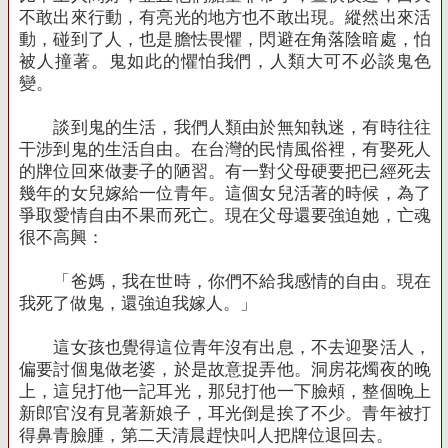
不敢出來行動，有亮光的地方也不敢出現。縱然出來活
動，碰到了人，也是膽怯畏懼，閃避在角落陰暗處，怕
被人撞著。鬼如此的懼怕我們，人類大可不必談鬼色
變。
談到鬼的生活，我們人類由於無知執迷，有時往往
干涉到鬼的生活自由。在台灣的民情風俗裡，有娶死人
的牌位回來做妻子的陋習。有一對父母硬要把已經死去
幾年的女兒嫁給一位青年。這個女兒活著的時候，為了
爭取愛情自由不果而死亡。現在父母還要強迫她，亡魂
很不高興：
「爸媽，我在世時，你們不給我感情的自由。現在
我死了做鬼，還強迫我嫁人。」
這女孩也覺得這位青年沒有出息，不去迎娶活人，
偏要討個鬼做老婆，於是故意捉弄他。洞房花燭夜的晚
上，這兒打他一記耳光，那兒打他一下臉頰，整個晚上
新郎官沒有見著新娘子，耳光倒是挨了不少。青年被打
得鼻青臉腫，第二天清晨趕快叫人把牌位退回去。