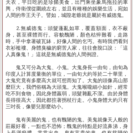
天衣，平日吃的是珍餚美食，出門乘坐象馬拖拉的車
輿，侍衛僕從圍繞左右，並且有種種的娛樂生活，宛如
人間的帝王天子。譬如，城隍老爺就是屬於有威德鬼。
2.
無威德鬼：頭髮蓬亂如草，覆蓋額面，衣不蔽
身，甚至裸體而行。容貌醜陋，顏色枯悴難看，走路
時，手中拿著破瓦缽，好像人間的乞丐。有時我們看到
衣衫襤褸、身體臭穢的窮苦人家，往往會脫口說：「這
人真像鬼！」這就是無威德鬼的人間例證。
鬼又可分為大鬼、小鬼。大鬼身長一由旬，由旬為
印度人計算度量衡的單位，一由旬大約等於二十華里，
大鬼究竟有多麼高大就可想而知了。大鬼的頭像高山那
麼巨大，我們俗稱為大頭鬼。大鬼喉嚨細小如針，經常
吃不到食物，因此身體羸弱，頭髮雜亂不潔。由於身體
長得很高大，因此都拄著拐杖行走。小鬼身體大約只有
三吋長，像嬰兒那麼幼小。
鬼有美麗的鬼，也有醜陋的鬼。美鬼就像天人般的
莊嚴好看，一點也不恐怖；醜鬼的特點是好流鼻涕，身
上長滿瘀膿，常常出血。鬼有富貴的鬼，也有貧賤的