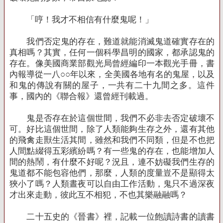
「哼！我才不相信有什麼鬼呢！」
我們否定鬼的存在，難道就能消滅鬼道確實存在的
真相嗎？其實，任何一個科學昌明的國家，都承認鬼的
存在。像美國商業部觀光局曾經編印一本觀光手冊，書
內報導從一八○○年以來，全美國各地有名的鬼屋，以及
和鬼的傳說有關的屋子，一共有二十九間之多。這件
事，國內的《聯合報》還曾經刊載過。
鬼是否存在於這個世間，我們不必非去否定破壞不
可。好比這個世間，除了人類能夠生存之外，還有其他
的飛禽走獸生活其間，雖然和我們不同類，但是不也把
人間點綴得五彩繽紛嗎？有一些鬼的存在，也能增加人
間的熱鬧，有什麼不好呢？況且，連不妨礙我們生存的
鬼道都不能包容他們，那麼，人類的度量豈不是顯得太
狹小了嗎？人類晝夜可以自由工作活動，鬼只不過深夜
才出來走動，彼此互不相犯，不也其樂融融嗎？
二十五史的《晉書》裡，記載一位飽讀詩書的讀書