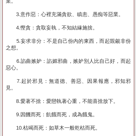
業。
3.
意作惡：心裡充滿貪欲、瞋恚、愚痴等惡業。
4.
慳貪：貪取妄執，不知結緣施捨。
5.
妄求非分：不是自己份內的東西，而起覬覦非份
之想。
6.
諂曲嫉妒：諂媚邪曲，嫉妒別人比自己好，而起
惡心。
7.
起於邪見：無道德、善惡、因果報應，邪知邪
見。
8.
愛著不捨：愛戀執著心重，不能喜捨放下。
9.
因饑而死：飢餓而死，成為餓鬼。
10.
枯竭而死：如草木一般乾枯而死。