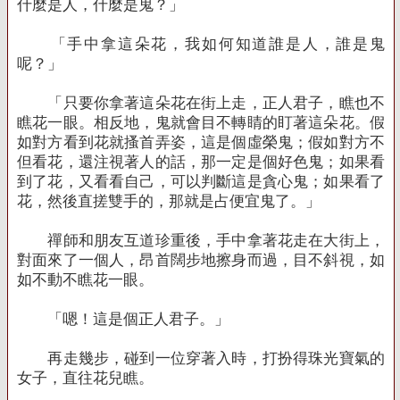
什麼是人，什麼是鬼？」
「手中拿這朵花，我如何知道誰是人，誰是鬼
呢？」
「只要你拿著這朵花在街上走，正人君子，瞧也不
瞧花一眼。相反地，鬼就會目不轉睛的盯著這朵花。假
如對方看到花就搔首弄姿，這是個虛榮鬼；假如對方不
但看花，還注視著人的話，那一定是個好色鬼；如果看
到了花，又看看自己，可以判斷這是貪心鬼；如果看了
花，然後直搓雙手的，那就是占便宜鬼了。」
禪師和朋友互道珍重後，手中拿著花走在大街上，
對面來了一個人，昂首闊步地擦身而過，目不斜視，如
如不動不瞧花一眼。
「嗯！這是個正人君子。」
再走幾步，碰到一位穿著入時，打扮得珠光寶氣的
女子，直往花兒瞧。