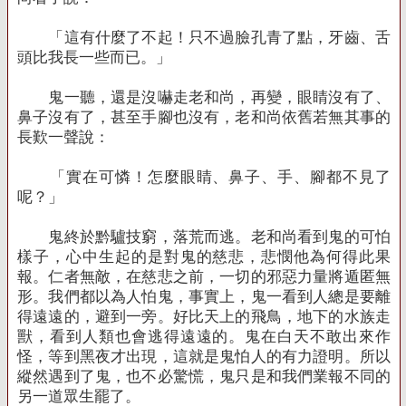
「這有什麼了不起！只不過臉孔青了點，牙齒、舌
頭比我長一些而已。」
鬼一聽，還是沒嚇走老和尚，再變，眼睛沒有了、
鼻子沒有了，甚至手腳也沒有，老和尚依舊若無其事的
長歎一聲說：
「實在可憐！怎麼眼睛、鼻子、手、腳都不見了
呢？」
鬼終於黔驢技窮，落荒而逃。老和尚看到鬼的可怕
樣子，心中生起的是對鬼的慈悲，悲憫他為何得此果
報。仁者無敵，在慈悲之前，一切的邪惡力量將遁匿無
形。我們都以為人怕鬼，事實上，鬼一看到人總是要離
得遠遠的，避到一旁。好比天上的飛鳥，地下的水族走
獸，看到人類也會逃得遠遠的。鬼在白天不敢出來作
怪，等到黑夜才出現，這就是鬼怕人的有力證明。所以
縱然遇到了鬼，也不必驚慌，鬼只是和我們業報不同的
另一道眾生罷了。