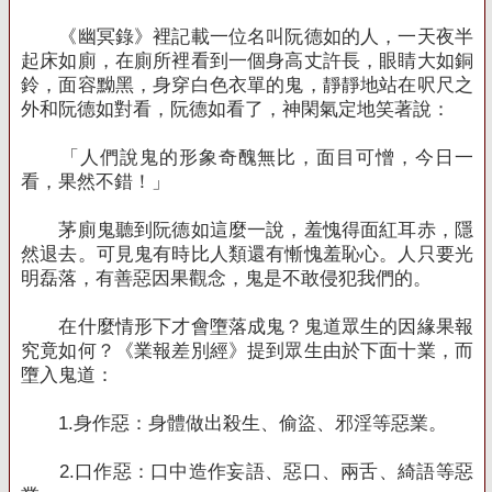
《幽冥錄》裡記載一位名叫阮德如的人，一天夜半
起床如廁，在廁所裡看到一個身高丈許長，眼睛大如銅
鈴，面容黝黑，身穿白色衣單的鬼，靜靜地站在呎尺之
外和阮德如對看，阮德如看了，神閑氣定地笑著說：
「人們說鬼的形象奇醜無比，面目可憎，今日一
看，果然不錯！」
茅廁鬼聽到阮德如這麼一說，羞愧得面紅耳赤，隱
然退去。可見鬼有時比人類還有慚愧羞恥心。人只要光
明磊落，有善惡因果觀念，鬼是不敢侵犯我們的。
在什麼情形下才會墮落成鬼？鬼道眾生的因緣果報
究竟如何？《業報差別經》提到眾生由於下面十業，而
墮入鬼道：
1.
身作惡：身體做出殺生、偷盜、邪淫等惡業。
2.
口作惡：口中造作妄語、惡口、兩舌、綺語等惡