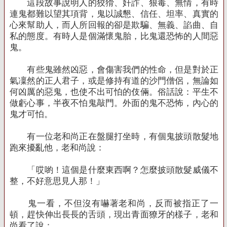
這段故事說明人的狡猾、奸詐、狠毒、無情，有時
連鬼都難以望其項背，鬼以誠懇、信任、坦率、真實的
心來幫助人，而人所回報的卻是欺騙、無義、諂曲、自
私的態度。有時人是個滿懷鬼胎，比鬼還恐怖的人間惡
鬼。
有些鬼雖然凶惡，會傷害我們的性命，但是對於正
氣凜然的正人君子，或是修持有道的沙門僧侶，無論如
何凶厲的惡鬼，也使不出可怕的伎倆。俗話說：平生不
做虧心事，半夜不怕鬼敲門。外面的鬼不恐怖，內心的
鬼才可怕。
有一位老和尚正在盤腿打坐時，有個鬼披頭散髮地
跑來擾亂他，老和尚說：
「哎喲！這個是什麼東西啊？怎麼披頭散髮威儀不
整，不好意思見人那！」
鬼一看，不但沒有嚇著老和尚，反而被指正了一
頓，趕快伸出長長的舌頭，現出青面獠牙的樣子，老和
尚看了說：