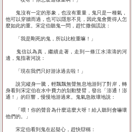
鬼沒有一定的形象，也沒有重量，鬼只是一種氣，
他可以穿牆而過，也可以隱形不見，因此鬼會覺得人怎
麼如此的重。宋定伯聽鬼一問，趕忙撒個謊說：
「我是剛死的鬼，所以比較重嘛！」
鬼信以為真，繼續走著，走到一條江水濤濤的河
邊，鬼指著河說：
「現在我們只好游泳過去啦！」
說完縱身一騰，輕飄飄無聲無息地游到了對岸，轉
身看到宋定伯在水中費力的划動雙臂，發出「澎通！澎
通！」的巨響，慢慢地游過來。鬼氣急敗壞地說：
「喂！你的聲音為什麼這麼大呀！給人聽到會嚇壞
他們的。」
宋定伯看到鬼在起疑心，趕快辯稱：