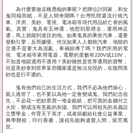
為什麼要做這種愚痴的事呢？把牌位討回家，和女
鬼同榻而眠，不是人間奇聞嗎？台灣民間還流行燒汽
車、洋房、美鈔、電視、電冰箱等現代用品給亡者的風
氣。其實，鬼具有五神通，他想到那裡去，運用神足
通，馬上就能到達目的地。如果鬼真的乘坐汽車，還要
發動引擎，反而嫌慢。何況如果人人都燒汽車，地獄的
交通不是要大為混亂，車禍頻傳了嗎？我們所用的電
視、電冰箱等家用電器，電壓的度數有
220V
或
110V
，
不知道地獄適用不適用？美鈔雖然是世界通用的貨幣，
但是美鈔拿到世界某些國家還是無法兌現的，在陰間美
鈔也是行不通的。
鬼有他們自己的生活方式，我們不必為他們操心，
親人過世了，也不要以為他一定會變成鬼。我們紀念祖
先，不必花一把鈔票買一堆金銀紙，把可貴的金錢付之
火炬，變成沒有意義的灰燼。我們可以用祖先的名義設
立獎學金，作育天下英才，或者捐獻給社會公益事業，
興學辦校，印行善書，讓祖先能夠遺愛人間，留芳萬
世。