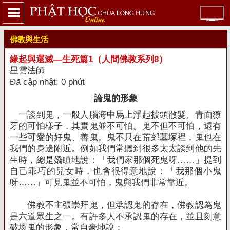
佛教與生活
緣起與還滅—生死篇1（人間佛教系列8）
星雲法師
Đã cập nhật: 0 phút
論鬼的形象
一談到鬼，一般人腦海中馬上浮起披頭散髮、青面獠
牙的可怕樣子，其實鬼並不可怕。鬼不但不可怕，還有
一些可愛的好鬼、善鬼。鬼不只在荒郊墓塚裡，鬼也在
我們的身邊附近。例如我們常聽到很多太太談到他的先
生時，總是嬌瞋地說：「我們家那個死鬼呀……」提到
自己乖巧的兒女時，也會很得意地說：「我那個小鬼
呀……」可見鬼並不可怕，鬼與我們非常靠近。
佛教不主張崇拜鬼，但承認鬼的存在，佛教認為鬼
是六道眾生之一。有許多人不承認鬼的存在，並且刻意
破壞鬼的形象，常自豪地說：