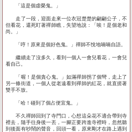
「這是個虛榮鬼。」
走了一段，迎面走來一位衣冠楚楚的翩翩公子，不
但看花，還死盯著禪師瞧，失望地說：「唉！是個老和
尚。」
「哼！原來是個好色鬼。」禪師不悅地喃喃自語。
繼續走了沒多久，看到一個人一會兒看花，一會兒
看自己。
「喔！是個貪心鬼。」如滿禪師拐了個彎，走上了
另一條街道，一個人從老遠看到禪師的紅花，就直搓著
雙手不放。
「哈！碰到了個占便宜鬼。」
不久禪師回到了寺門口，心想這朵花不適合帶到寺
裡去，隨手往身後一丟，一腳正要跨進寺裡時，忽然聽
到後面有吵鬧的聲音，回頭一看，原來剛才在路上遇到