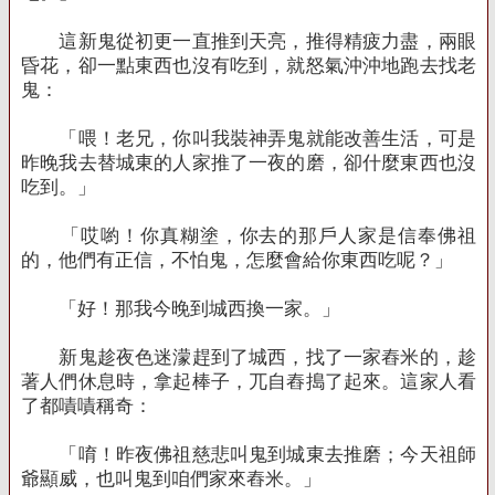
這新鬼從初更一直推到天亮，推得精疲力盡，兩眼
昏花，卻一點東西也沒有吃到，就怒氣沖沖地跑去找老
鬼：
「喂！老兄，你叫我裝神弄鬼就能改善生活，可是
昨晚我去替城東的人家推了一夜的磨，卻什麼東西也沒
吃到。」
「哎喲！你真糊塗，你去的那戶人家是信奉佛祖
的，他們有正信，不怕鬼，怎麼會給你東西吃呢？」
「好！那我今晚到城西換一家。」
新鬼趁夜色迷濛趕到了城西，找了一家舂米的，趁
著人們休息時，拿起棒子，兀自舂搗了起來。這家人看
了都嘖嘖稱奇：
「唷！昨夜佛祖慈悲叫鬼到城東去推磨；今天祖師
爺顯威，也叫鬼到咱們家來舂米。」