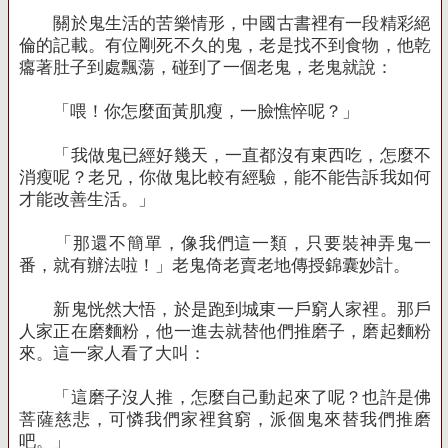
關於鬼生活的苦樂情形，中國古書裡有一段精彩絕
倫的記載。有位剛死不久的鬼，老是找不到食物，他乾
癟著肚子到處飄蕩，碰到了一個老鬼，老鬼就說：
「喂！你怎麼面黃肌瘦，一臉憔悴呢？」
「我做鬼已經好幾天，一直都沒有東西吃，怎麼不
消瘦呢？老兄，你做鬼比較有經驗，能不能告訴我如何
才能改善生活。」
「那還不簡單，像我們這一類，只要裝神弄鬼一
番，就有辦法啦！」老鬼倚老賣老地傳授錦囊妙計。
新鬼恍然大悟，於是跑到城東一戶窮人家裡。那戶
人家正在磨麵粉，他一進去就替他們推磨子，磨起麵粉
來。這一家人看了大叫：
「這磨子沒人推，怎麼自己動起來了呢？也許是佛
菩薩慈悲，可憐我們家裡貧窮，派個鬼來替我們推磨
吧。」