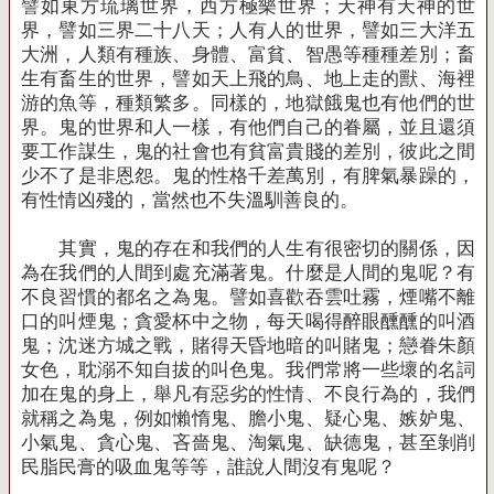
譬如東方琉璃世界，西方極樂世界；天神有天神的世
界，譬如三界二十八天；人有人的世界，譬如三大洋五
大洲，人類有種族、身體、富貧、智愚等種種差別；畜
生有畜生的世界，譬如天上飛的鳥、地上走的獸、海裡
游的魚等，種類繁多。同樣的，地獄餓鬼也有他們的世
界。鬼的世界和人一樣，有他們自己的眷屬，並且還須
要工作謀生，鬼的社會也有貧富貴賤的差別，彼此之間
少不了是非恩怨。鬼的性格千差萬別，有脾氣暴躁的，
有性情凶殘的，當然也不失溫馴善良的。
其實，鬼的存在和我們的人生有很密切的關係，因
為在我們的人間到處充滿著鬼。什麼是人間的鬼呢？有
不良習慣的都名之為鬼。譬如喜歡吞雲吐霧，煙嘴不離
口的叫煙鬼；貪愛杯中之物，每天喝得醉眼醺醺的叫酒
鬼；沈迷方城之戰，賭得天昏地暗的叫賭鬼；戀眷朱顏
女色，耽溺不知自拔的叫色鬼。我們常將一些壞的名詞
加在鬼的身上，舉凡有惡劣的性情、不良行為的，我們
就稱之為鬼，例如懶惰鬼、膽小鬼、疑心鬼、嫉妒鬼、
小氣鬼、貪心鬼、吝嗇鬼、淘氣鬼、缺德鬼，甚至剝削
民脂民膏的吸血鬼等等，誰說人間沒有鬼呢？