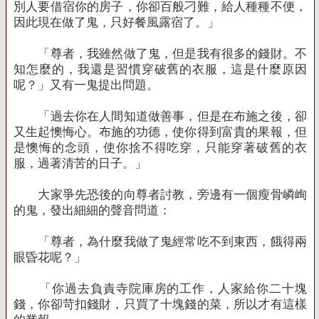
別人要借宿你的房子，你卻百般刁難，給人種種不便，
因此現在做了鬼，只好餐風露宿了。」
「尊者，我雖然做了鬼，但是我有很多的錢財。不
知怎麼的，我還是習慣穿破舊的衣服，這是什麼原因
呢？」又有一鬼提出問題。
「過去你在人間知道做善事，但是在布施之後，卻
又生起懊悔心。布施的功德，使你得到富貴的果報，但
是懊悔的念頭，使你捨不得吃穿，只能穿著破舊的衣
服，過著清苦的日子。」
大家爭先恐後的向尊者討教，旁邊有一個瘦骨嶙峋
的鬼，發出細細的聲音問道：
「尊者，為什麼我做了鬼經常吃不到東西，餓得兩
眼昏花呢？」
「你過去負責寺院庫房的工作，人家給你二十塊
錢，你卻苛扣錢財，只買了十塊錢的菜，所以才有這樣