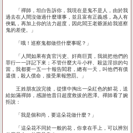
「禪師，坦白告訴你，我現在是鬼不是人，由於我
過去在人間沒做過什麼壞事，並且富有正義感，為人有
俠氣，再加上你的法力超度，因此閻王老爺派給我巡察
鬼的差使。」
「哦！巡察鬼都做些什麼事呢？」
「人間如果有貪官污吏、奸商巨賈，我就把他們的
罪行一一詳記下來；不管什麼大斗小秤、殺盜淫掠的勾
當，我都要一五一十報告閻君，總有一天，叫他們有債
還債，殺人償命，接受果報懲罰。」
王姓朋友說完後，從懷中掏出一朵紅色的鮮花，送
給如滿禪師，感謝他昔日超度救拔的恩澤。禪師看了婉
拒說：
「我是個和尚，要這朵花做什麼？」
「這朵花不同於一般的花，你拿在手上，可以辨別