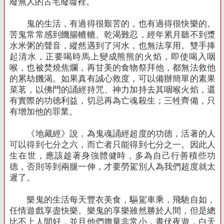
廢無人的古宅廢墟裡。
鬼的生活，有過得很艱苦的，也有過得很快樂的。
苦鬼常常感到饑腸轆轆、乾渴難忍，經年累月聽不到漿
水米粥的聲音，縱然遇到了河水，也無法享用。雙手捧
起清水，正要喝時馬上變成熊熊的火焰，即使喝入咽
喉，也被焚燒焦爛，再甘美的食物祭拜他，都無法救他
的累劫饑渴。如果真有誠心救度，可以備辦簡單的素果
菜茗，以佛門的誦經持咒、神力加持去其咽喉火焰，還
有實際的功德利益，切忌再為亡魂殺生；三牲齊備，只
有增加他的罪業。
《地藏經》說，為鬼魂誦經超度的功德，活著的人
可以得到七分之六，而亡者只能得到七分之一。因此人
生在世，應該趁著身強體健時，多為自己行善積些功
德，否則等到兩腿一伸，才要勞駕別人為我們超度就太
遲了。
樂鬼的生活每天豐衣美食，驅駕車乘，飛馳自如，
任情遊戲享盡快樂。樂鬼的享樂雖然勝於人間，但是總
比不上人間好，並且他們膽量非常小，晝伏夜遊，白天