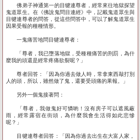
佛弟子神通第一的目犍連尊者，經常來往地獄探望
鬼道眾生。在《佛說鬼問目連經》中，記載鬼道眾生與
目犍連尊者的問答，從這些問答中，可以了解鬼道眾生
因果受報的種種情形。
一鬼痛苦地問目犍連尊者：
「尊者，我已墮落地獄，受種種痛苦的刑罰，為什
麼我的頭還是經常疼痛欲裂呢？」
尊者回答：「因為你過去做人時，常拿東西敲打別
人的頭，所以，雖然做了鬼，還要受頭痛的果報。」
另外一個鬼接著問：
「尊者，我做鬼好可憐喲！沒有房子可以遮風蔽
雨，經常露宿在街頭，為什麼我會生活得如此悲慘
呢？」
目犍連尊者回答：「因為你過去出生在大富人家，