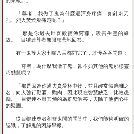
的業報。」
「尊者，我做了鬼為什麼還渾身疼痛，如針刺刀
扎、烈火焚燒般痛楚呢？」
「那是你過去世喜歡捕漁狩獵，殺害生靈的緣
故。」目犍連尊者無限慈悲地回答。
有一鬼等大家七嘴八舌都問完了，才慢吞吞問道：
「尊者，為什麼我做了鬼，卻不如其他的鬼那樣靈
巧黠慧呢？」
「那是因為你過去貪愛杯中物，並且經常假應酬之
名，向人強行勸酒、勸肉，因此現在智慧缺乏，比較愚
痴。」目犍連不厭其煩的為群鬼解答，去除了他們心中
的疑團。
從目犍連尊者和群鬼間的問答中，我們能夠明確的
認識，了解鬼的因緣果報。