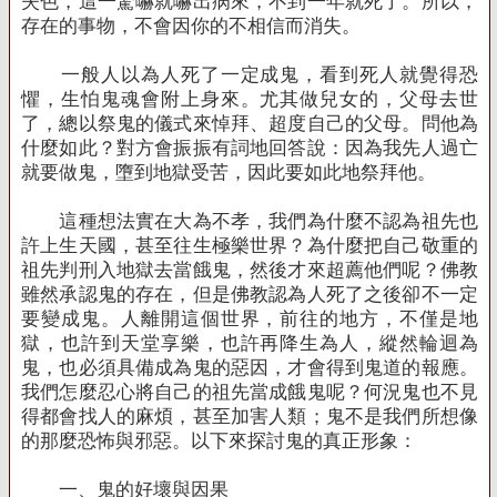
失色，這一驚嚇就嚇出病來，不到一年就死了。所以，
存在的事物，不會因你的不相信而消失。
一般人以為人死了一定成鬼，看到死人就覺得恐
懼，生怕鬼魂會附上身來。尤其做兒女的，父母去世
了，總以祭鬼的儀式來悼拜、超度自己的父母。問他為
什麼如此？對方會振振有詞地回答說：因為我先人過亡
就要做鬼，墮到地獄受苦，因此要如此地祭拜他。
這種想法實在大為不孝，我們為什麼不認為祖先也
許上生天國，甚至往生極樂世界？為什麼把自己敬重的
祖先判刑入地獄去當餓鬼，然後才來超薦他們呢？佛教
雖然承認鬼的存在，但是佛教認為人死了之後卻不一定
要變成鬼。人離開這個世界，前往的地方，不僅是地
獄，也許到天堂享樂，也許再降生為人，縱然輪迴為
鬼，也必須具備成為鬼的惡因，才會得到鬼道的報應。
我們怎麼忍心將自己的祖先當成餓鬼呢？何況鬼也不見
得都會找人的麻煩，甚至加害人類；鬼不是我們所想像
的那麼恐怖與邪惡。以下來探討鬼的真正形象：
一、鬼的好壞與因果