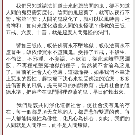
我們只知道請法師道士來超薦陰間的鬼，卻不知道
人間的鬼更需要度化。陰間的鬼超薦了，就可以夜行不
驚，宅第平安；人間的鬼度化了，就可以民風轉善，社
會祥和。如何來度化這些人間的鬼怪呢？佛教的三皈、
五戒、六度、十善，就是超度人間鬼怪的法門。
譬如三皈依，皈依佛寶永不墮地獄，皈依法寶永不
墮畜生，皈依僧寶永不墮餓鬼。受持了五戒，不殺生、
不偷盜、不邪淫、不妄語、不飲酒，從此遠離罪惡淵
藪，不再種植墮落地獄的種子，當然就不會淪為惡鬼
了。目前的社會人心澆薄，道德淪喪，如果我們不幸染
上惡鬼的習性，趕快痛下決心來接受佛法的治療，多多
提倡善良的風氣，提高民眾的知識教育，提昇社會的道
德水準，把這些在鬼門關裡遊蕩的鬼，早日解救出來。
我們應該共同淨化這個社會，使社會沒有鬼的存
在，每一個都是頂天立地的人，都是悲智雙運的佛。每
一人都能轉鬼性為佛性，化凡心為佛心，如此，我們的
人間就是人間淨土，而不是人間煉獄。