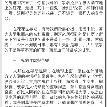
的鬼魅都跟來了，你搶我奪的，爭著搶那朵被丟棄在地
上的紅花。最後，其中一個鬼，搶到那朵花，禪師仔細
一看，這那裡是美麗的花朵，只不過是一根死人的臭骨
頭。
在花花世界裡，有時我們費盡心機，用盡手段，努
力去爭取而來的名利富貴，到頭來所得到的是什麼？所
留下的又是什麼呢？還不是黃土一抔、朽骨一堆。古德
說：「今日不知明日事，那有工夫計是非。」人生該爭
的不是浮華不實的鮮花，而是血汗所凝成的甘果。
三、鬼的住處與苦樂
人類住在娑婆世間，在地球上面，鬼住在什麼地
方？人類的生活裡苦樂參半，鬼有什麼苦樂呢？《大毘
婆沙論》說：富貴的鬼住山谷裡、海水邊、半空中、樹
林裡，或者是人們祭祀的靈廟祠堂，並且都蓋有富麗的
宮殿，好比人間有的住在塵囂鬧市的高樓大廈，或是山
明水秀的豪華別墅一樣。貧賤的鬼住在荒郊野外的墓塚
裡，或是糾葛漫長的草木堆、污穢骯髒的屎糞茅廁、荒