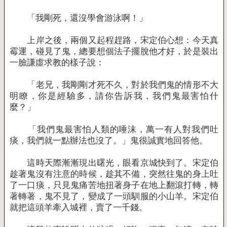
「我剛死，還沒學會游泳啊！」
上岸之後，兩個又起程趕路，宋定伯心想：今天真
霉運，碰見了鬼，總要想個法子擺脫他才好，於是裝出
一臉謙虛求教的樣子說：
「老兄，我剛剛才死不久，對於我們鬼的情形不大
明瞭，你是經驗多，請你告訴我，我們鬼最害怕什
麼？」
「我們鬼最害怕人類的唾沫，萬一有人對我們吐
痰，我們就一點辦法也沒了。」鬼很誠實地回答他。
這時天際漸漸現出曙光，眼看京城快到了。宋定伯
趁著鬼沒有注意的時候，趁其不備，突然往鬼的身上吐
了一口痰，只見鬼痛苦地扭著身子在地上翻滾打轉，轉
著轉著，鬼不見了，變成了一頭馴服的小山羊。宋定伯
就把這頭羊牽入城裡，賣了一千錢。