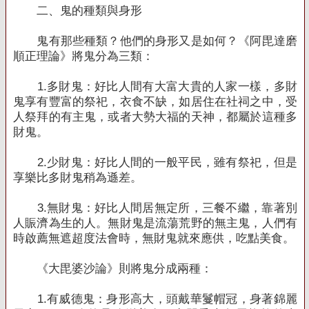
二、鬼的種類與身形
鬼有那些種類？他們的身形又是如何？《阿毘達磨
順正理論》將鬼分為三類：
1.
多財鬼：好比人間有大富大貴的人家一樣，多財
鬼享有豐富的祭祀，衣食不缺，如居住在社祠之中，受
人祭拜的有主鬼，或者大勢大福的天神，都屬於這種多
財鬼。
2.
少財鬼：好比人間的一般平民，雖有祭祀，但是
享樂比多財鬼稍為遜差。
3.
無財鬼：好比人間居無定所，三餐不繼，靠著別
人賑濟為生的人。無財鬼是流蕩荒野的無主鬼，人們有
時啟薦無遮超度法會時，無財鬼就來應供，吃點美食。
《大毘婆沙論》則將鬼分成兩種：
1.
有威德鬼：身形高大，頭戴華鬘帽冠，身著錦麗