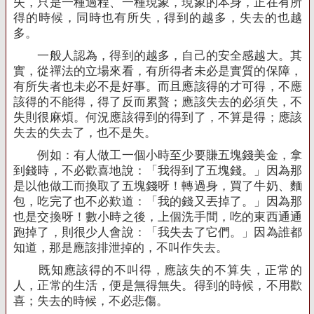
失，只是一種過程、一種現象，現象的本身，正在有所
得的時候，同時也有所失，得到的越多，失去的也越
多。
一般人認為，得到的越多，自己的安全感越大。其
實，從禪法的立場來看，有所得者未必是實質的保障，
有所失者也未必不是好事。而且應該得的才可得，不應
該得的不能得，得了反而累贅；應該失去的必須失，不
失則很麻煩。何況應該得到的得到了，不算是得；應該
失去的失去了，也不是失。
例如：有人做工一個小時至少要賺五塊錢美金，拿
到錢時，不必歡喜地說：「我得到了五塊錢。」因為那
是以他做工而換取了五塊錢呀！轉過身，買了牛奶、麵
包，吃完了也不必歎道：「我的錢又丟掉了。」因為那
也是交換呀！數小時之後，上個洗手間，吃的東西通通
跑掉了，則很少人會說：「我失去了它們。」因為誰都
知道，那是應該排泄掉的，不叫作失去。
既知應該得的不叫得，應該失的不算失，正常的
人，正常的生活，便是無得無失。得到的時候，不用歡
喜；失去的時候，不必悲傷。