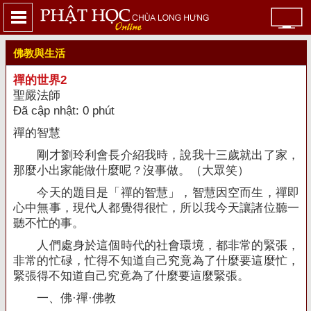
佛教與生活
禪的世界2
聖嚴法師
Đã cập nhật: 0 phút
禪的智慧
剛才劉玲利會長介紹我時，說我十三歲就出了家，
那麼小出家能做什麼呢？沒事做。（大眾笑）
今天的題目是「禪的智慧」，智慧因空而生，禪即
心中無事，現代人都覺得很忙，所以我今天讓諸位聽一
聽不忙的事。
人們處身於這個時代的社會環境，都非常的緊張，
非常的忙碌，忙得不知道自己究竟為了什麼要這麼忙，
緊張得不知道自己究竟為了什麼要這麼緊張。
一、佛
·
禪
·
佛教