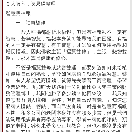
０大教室，陳果綱整理）
智慧與福報
一、福慧雙修
一般人拜佛都想祈求福報，但是有福報卻不一定有
智慧，若無智慧，福報本身就可能帶給我們困擾。有福
的人一定要有智慧，有了智慧，才知道如何運用福報和
增長福報。因此佛教主張「福慧雙修」，主張「悲智雙
運」，那才算是健康的修心。
不管是福慧雙修或悲智雙運，都要知道如何來培植
和運用自己的福報，至於如何培植？就必須靠智慧。譬
如：有人希望從商賺錢，就得先去學習工商管理、學習
企業經營。再如昨天我遇到一位哥倫比亞大學畢業的財
務管理博士，我問他賺了多少錢？他回答說：「我只知
道怎麼替別人賺錢、管錢，但是自己沒有錢。」知道怎
麼替人賺錢、管錢，而自己沒有錢，就是有智慧而福報
不夠。很多公司的老闆本身並沒有讀多少書，但是他們
能夠用很多具有高學歷的專家、學者來替他們賺錢。類
似的老闆，雖然未受多少正規教育，但也不能說是沒有