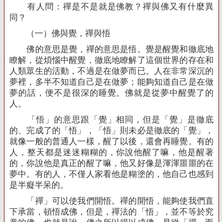
有人問：禪是不是就是佛教？禪與佛又有什麼異
同？
（一）佛與覺，禪與悟
佛的意思是覺，禪的意思是悟。覺是醒覺和徹底地
瞭解，從煩惱中醒覺，徹底地瞭解了這個世界的存在和
人類眾生的活動，不過是在做夢而已。人在非常深沉的
夢裡，多半不知道自己是在做夢；能夠知道自己是在做
夢的話，便不是很深的睡覺。佛就是從夢中醒覺了的
人。
「悟」的意思跟「覺」相同，但是「覺」是徹底
的、完成了的「悟」，「悟」則未必是徹底的「覺」，
就像一般的普通人一樣，醒了以後，還會再睡覺。有的
人，整天都是迷迷糊糊的，你說他醒了嘛，他是醒著
的，你說他是真正的醒了嘛，他又好像是渾渾噩噩的在
夢中。有的人，不僅人家看他是糊塗的，他自己也感到
是半癡半呆的。
「禪」可以使我們開悟。禪的開悟，能夠使我們直
下承當，頓悟成佛，但是，禪法的「悟」，並不等於究