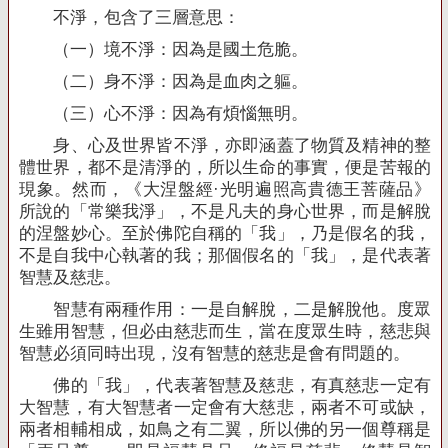
不淨，包含了三層意思：
（一）境不淨：因為是國土危脆。
（二）身不淨：因為是血肉之軀。
（三）心不淨：因為有煩惱無明。
身、心及世界皆不淨，亦即涵蓋了物質及精神的整
體世界，都不是清淨的，所以生命的事實，便是苦報的
現象。然而，《大涅盤經
·
光明遍照高貴德王菩薩品》
所說的「常樂我淨」，不是凡夫的身心世界，而是解脫
的涅盤妙心。至於佛陀自稱的「我」，乃是假名的我，
不是自我中心執著的我；那個假名的「我」，是代表著
智慧及慈悲。
智慧有兩種作用：一是自解脫，二是解脫他。度眾
生雖用智慧，但必由慈悲而生，當在度眾生時，慈悲與
智慧必須同時出現，沒有智慧的慈悲是會有問題的。
佛的「我」，代表著智慧及慈悲，有真慈悲一定有
大智慧，有大智慧者一定會有大慈悲，兩者不可或缺，
兩者相輔相成，如鳥之有二翼，所以佛的另一個尊稱是