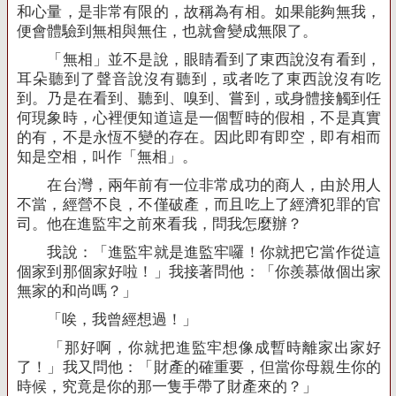
和心量，是非常有限的，故稱為有相。如果能夠無我，
便會體驗到無相與無住，也就會變成無限了。
「無相」並不是說，眼睛看到了東西說沒有看到，
耳朵聽到了聲音說沒有聽到，或者吃了東西說沒有吃
到。乃是在看到、聽到、嗅到、嘗到，或身體接觸到任
何現象時，心裡便知道這是一個暫時的假相，不是真實
的有，不是永恆不變的存在。因此即有即空，即有相而
知是空相，叫作「無相」。
在台灣，兩年前有一位非常成功的商人，由於用人
不當，經營不良，不僅破產，而且吃上了經濟犯罪的官
司。他在進監牢之前來看我，問我怎麼辦？
我說：「進監牢就是進監牢囉！你就把它當作從這
個家到那個家好啦！」我接著問他：「你羨慕做個出家
無家的和尚嗎？」
「唉，我曾經想過！」
「那好啊，你就把進監牢想像成暫時離家出家好
了！」我又問他：「財產的確重要，但當你母親生你的
時候，究竟是你的那一隻手帶了財產來的？」