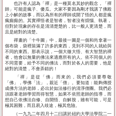
也許有人認為「禪」是一種莫名其妙的觀念，「禪
師」可能是瘋子、傻瓜。大家不要因為剛才我講了佛殿
上小解的故事，而以為所有的禪師或開了悟的人都是瘋
瘋癲癲的。其實禪悟者是智者，智者沒有煩惱、執著，
但對於現象的存在是清清楚楚的，比一般人更清楚，而
且是絕對的清楚。
禪畫的「十牛圖」中，最後一圖是一個和尚拿著一
個布袋，袋裡裝滿了許多的東西，見到不同的人就給與
不同的東西。那表示說，一個大徹大悟、有大智慧的禪
者，他會以無量的佛法來適應所有的人。依不同個人的
不同需要，給予不同的佛法，而對於各人的需要，他是
絕對的清楚，不會弄錯的！
「禪」是從「佛」而來的，我們必須要尊敬
「佛」，學佛「法」，親近「僧」。要知道：能夠傳授
成佛方法的老師，必出於如法修行的清淨僧團。我們必
須跟著老師學習而得智慧，如果不依照老師的指導，而
想自己依佛法自修、自開悟、自解脫，雖有可能，可是
極其困難，而且易入歧途，極其危險。
（一九九二年四月十二曰講於紐約大學法學院二一