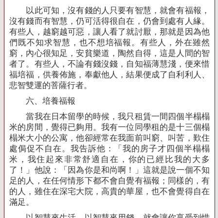
以此可知，沒有錢的人只要有智慧，就會有福報，
沒有錢而有智慧，仍可活得很自在，仍會到處有人緣。
有些人，越窮越可惡，讓人看了就討厭，那就是因為他
們既不知求智慧，也不想培福報。有些人，外在雖然
窮，內心很知足，安貧樂道，陶然自得，這是人間的智
者了。有些人，不論有錢沒錢，自知福薄慧淺，便來惜
福培福，供養佈施，奉獻他人，結果便成了自利利人、
悲智雙運的菩薩行者。
六、培養福報
當我在日本留學的時候，我只租賃一間四個半榻榻
米的房間，覺得已夠用。我有一位同學租的是十三個榻
榻米大小的公寓，他卻經常在我面前叫窮、叫苦，歎住
處侷促不自在。我告訴他：「我的房子才四個半榻榻
米，我住起來非常舒適自在，你的已經比我的大多
了！」他說：「因為你是和尚啊！」這就是說一個不知
足的人，在任何情形下都不會自覺有福報；同樣的，有
的人，雖住在深宅大院，高貴的華屋，也不會覺得自在
滿足。
以智慧來生活，以智慧來用錢，就會讓你享受到惜