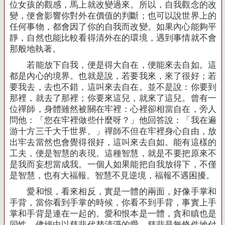
位女孩的觀感，馬上就改變過來。所以，自我觀念的改
變，便會影響你對外在價值的判斷；也可以說世界上的
任何事物，都會因了你的自我而改變。如果內心能夠平
靜，自然也能比較看得清外在的環境，遇到事情就不會
那般地執著。
若能放下自我，便是得大自在，便能來去自如。這
都是內心的境界。也就是說，若要我來，來了很好；若
要我去，去也不錯，這叫來去自在。並不是說：你要到
那裡，就去了那裡；你要來這兒，就來了這兒。曾有一
位禪師，身體雖然被關在牢裡：心裡卻相當自在，旁人
問他：「您在牢裡做些什麼呀？」他回答說：「我在遍
游十方三千大千世界。」禪師不但在牢裡身心自由，放
出牢去當然也會覺得很好，這叫來去自如。能有這樣的
工夫，便是智慧的表現。這種智慧，就是不要把原來不
是我而妄想當成我。一個人如果能把自我放得下，不僅
是智慧，也有大福報。智慧不見逆境，福報不遇困擾。
愛和恨，看來相反，實是一體的兩面，好像手掌和
手背，當你看到手掌的時候，你看不到手背，事實上手
掌和手背是連在一起的。愛和恨本是一體，貪和瞋也是
同性。佛經中以慈悲代替清淨的愛，慈悲是無條件地付