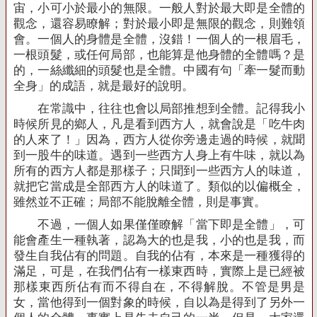
宙，小可小於最小的無限。一般人對於最大即是全體的
觀念，還容易瞭解；對於最小即是無限的觀念，則難領
會。一個人的身體是全體，沒錯！一個人的一根眉毛，
一根頭髮，或任何局部，也能算是他身體的全體嗎？是
的，一絲纖細的頭髮也是全體。中國有句「牽一髮而動
全身」的成語，就是最好的說明。
在常識中，往往也會以局部推想到全體。記得我小
時候所見的鄉人，凡是看到西方人，就會說是「吃牛肉
的人來了！」因為，西方人從你旁邊走過的時候，就聞
到一股牛的味道。遇到一些西方人身上有牛味，就以為
所有的西方人都是那樣子；只聞到一些西方人的味道，
就把它當成是全部西方人的味道了。類似的以偏概全，
雖然並不正確；局部不能脫離全體，則是事實。
不過，一個人如果僅僅瞭解「當下即是全體」，可
能會產生一種執著，認為大的也是我，小的也是我，而
發生自我佔有的問題。自我的佔有，本來是一種獲得的
滿足，可是，在我們佔有一樣東西時，實際上是已經被
那樣東西所佔有而不得自在，不得解脫。不管是男是
女，當他得到一個對象的時候，自以為是得到了另外一