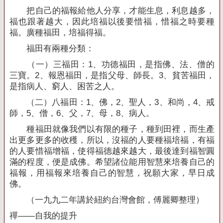
把自己的福報給他人分享，才能生息，利息越多，
福也跟著越大，因此培福以後要惜福，惜福之時要種
福。廣種福田，培福得福。
福田有兩種分類：
（一）三福田：
1
、功德福田，是指佛、法、僧的
三寶。
2
、報恩福田，是指父母、師長。
3
、貧苦福田，
是指病人、窮人、困苦之人。
（二）八福田：
1
、佛，
2
、聖人，
3
、和尚，
4
、戒
師，
5
、僧，
6
、父，
7
、母，
8
、病人。
種福田就像我們以有限的種子，種到田裡，而生產
出更多更多的收穫，所以，沒福的人要種福培福，有福
的人要惜福增福，使得福德越來越大，最後達到福智圓
滿的程度，便是成佛。希望諸位能用智慧來培養自己的
福報，用福報來培養自己的智慧，祝願大家，早日成
佛。
（一九九二年講於紐約台灣會館，傅麗卿整理）
禪——自我的提升