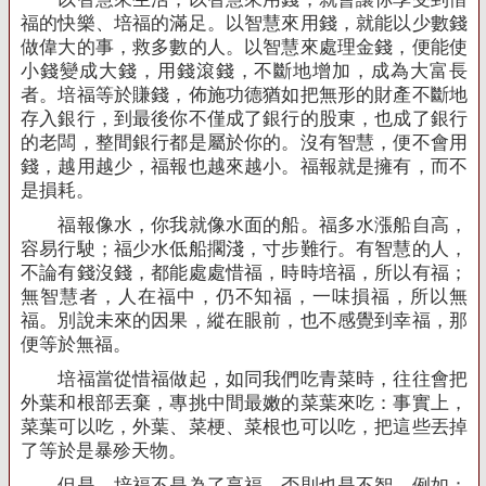
福的快樂、培福的滿足。以智慧來用錢，就能以少數錢
做偉大的事，救多數的人。以智慧來處理金錢，便能使
小錢變成大錢，用錢滾錢，不斷地增加，成為大富長
者。培福等於賺錢，佈施功德猶如把無形的財產不斷地
存入銀行，到最後你不僅成了銀行的股東，也成了銀行
的老闆，整間銀行都是屬於你的。沒有智慧，便不會用
錢，越用越少，福報也越來越小。福報就是擁有，而不
是損耗。
福報像水，你我就像水面的船。福多水漲船自高，
容易行駛；福少水低船擱淺，寸步難行。有智慧的人，
不論有錢沒錢，都能處處惜福，時時培福，所以有福；
無智慧者，人在福中，仍不知福，一味損福，所以無
福。別說未來的因果，縱在眼前，也不感覺到幸福，那
便等於無福。
培福當從惜福做起，如同我們吃青菜時，往往會把
外葉和根部丟棄，專挑中間最嫩的菜葉來吃：事實上，
菜葉可以吃，外葉、菜梗、菜根也可以吃，把這些丟掉
了等於是暴殄天物。
但是，培福不是為了享福，否則也是不智。例如：