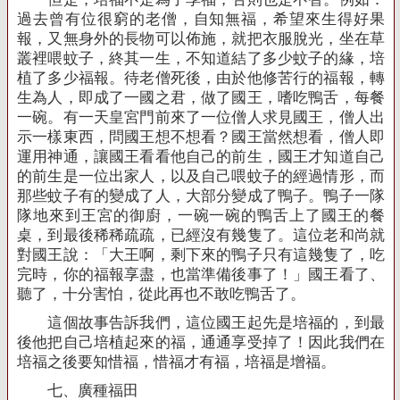
過去曾有位很窮的老僧，自知無福，希望來生得好果
報，又無身外的長物可以佈施，就把衣服脫光，坐在草
叢裡喂蚊子，終其一生，不知道結了多少蚊子的緣，培
植了多少福報。待老僧死後，由於他修苦行的福報，轉
生為人，即成了一國之君，做了國王，嗜吃鴨舌，每餐
一碗。有一天皇宮門前來了一位僧人求見國王，僧人出
示一樣東西，問國王想不想看？國王當然想看，僧人即
運用神通，讓國王看看他自己的前生，國王才知道自己
的前生是一位出家人，以及自己喂蚊子的經過情形，而
那些蚊子有的變成了人，大部分變成了鴨子。鴨子一隊
隊地來到王宮的御廚，一碗一碗的鴨舌上了國王的餐
桌，到最後稀稀疏疏，已經沒有幾隻了。這位老和尚就
對國王說：「大王啊，剩下來的鴨子只有這幾隻了，吃
完時，你的福報享盡，也當準備後事了！」國王看了、
聽了，十分害怕，從此再也不敢吃鴨舌了。
這個故事告訴我們，這位國王起先是培福的，到最
後他把自己培植起來的福，通通享受掉了！因此我們在
培福之後要知惜福，惜福才有福，培福是增福。
七、廣種福田