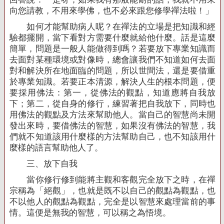
向您請教，不用來學佛，也不必來跟您修學禪法啦！」
如何才能幫助病人呢？在禪法的立場是把知識和經
驗都擺開，當下看對方需要什麼就給他什麼。話是這麼
簡單，問題是一般人能做得到嗎？若要放下專業知識而
去面對某種環境或對像時，總會讓我們不知道如何去面
對和解決所在地面臨的問題，所以世間法，還是要借重
於專業知識。若要正本清源，解決人生的根本問題，便
要採用佛法：第一，從佛法的觀點，知道應將自我放
下；第二，從自身的修行，練習著把自我放下，同時也
用佛法的觀點及方法來幫助他人。當自己的智慧尚未開
發出來時，要借佛法的智慧，如果沒有佛法的智慧，我
們就不知道該用什麼樣的方法幫助自己，也不知該用什
麼樣的語言幫助他人了。
三、放下自我
當你修行修到能將主觀和客觀完全放下之時，在禪
宗稱為「絕觀」，也就是既不以自己的觀點為觀點，也
不以他人的觀點為觀點，完全是以智慧來處理當前的事
情。這便是無我的智慧，可以稱之為悟境。