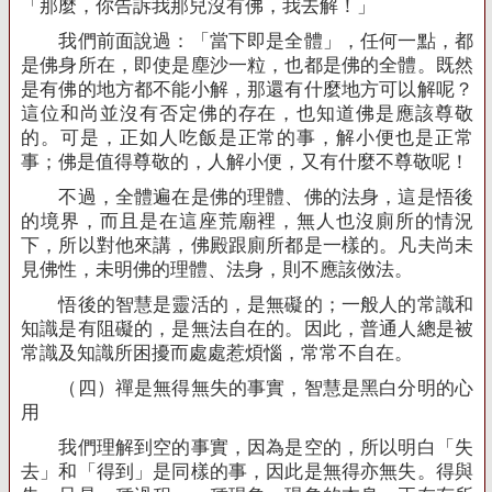
「那麼，你告訴我那兒沒有佛，我去解！」
我們前面說過：「當下即是全體」，任何一點，都
是佛身所在，即使是塵沙一粒，也都是佛的全體。既然
是有佛的地方都不能小解，那還有什麼地方可以解呢？
這位和尚並沒有否定佛的存在，也知道佛是應該尊敬
的。可是，正如人吃飯是正常的事，解小便也是正常
事；佛是值得尊敬的，人解小便，又有什麼不尊敬呢！
不過，全體遍在是佛的理體、佛的法身，這是悟後
的境界，而且是在這座荒廟裡，無人也沒廁所的情況
下，所以對他來講，佛殿跟廁所都是一樣的。凡夫尚未
見佛性，未明佛的理體、法身，則不應該傚法。
悟後的智慧是靈活的，是無礙的；一般人的常識和
知識是有阻礙的，是無法自在的。因此，普通人總是被
常識及知識所困擾而處處惹煩惱，常常不自在。
（四）禪是無得無失的事實，智慧是黑白分明的心
用
我們理解到空的事實，因為是空的，所以明白「失
去」和「得到」是同樣的事，因此是無得亦無失。得與