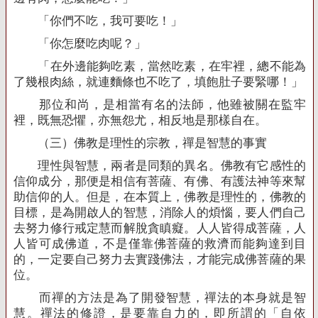
「你們不吃，我可要吃！」
「你怎麼吃肉呢？」
「在外邊能夠吃素，當然吃素，在牢裡，總不能為
了幾根肉絲，就連麵條也不吃了，填飽肚子要緊哪！」
那位和尚，是相當有名的法師，他雖被關在監牢
裡，既無恐懼，亦無怨尤，相反地是那樣自在。
（三）佛教是理性的宗教，禪是智慧的事實
理性與智慧，兩者是同類的異名。佛教有它感性的
信仰成分，那便是相信有菩薩、有佛、有護法神等來幫
助信仰的人。但是，在本質上，佛教是理性的，佛教的
目標，是為開啟人的智慧，消除人的煩惱，要人們自己
去努力修行戒定慧而解脫貪瞋癡。人人皆得成菩薩，人
人皆可成佛道，不是僅靠佛菩薩的救濟而能夠達到目
的，一定要自己努力去實踐佛法，才能完成佛菩薩的果
位。
而禪的方法是為了開發智慧，禪法的本身就是智
慧。禪法的修證，是要靠自力的，即所謂的「自依