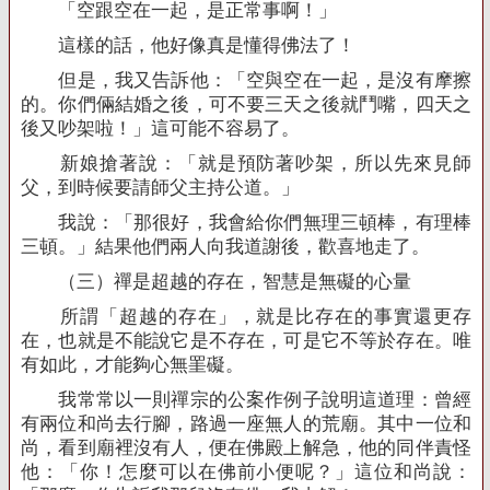
「空跟空在一起，是正常事啊！」
這樣的話，他好像真是懂得佛法了！
但是，我又告訴他：「空與空在一起，是沒有摩擦
的。你們倆結婚之後，可不要三天之後就鬥嘴，四天之
後又吵架啦！」這可能不容易了。
新娘搶著說：「就是預防著吵架，所以先來見師
父，到時候要請師父主持公道。」
我說：「那很好，我會給你們無理三頓棒，有理棒
三頓。」結果他們兩人向我道謝後，歡喜地走了。
（三）禪是超越的存在，智慧是無礙的心量
所謂「超越的存在」，就是比存在的事實還更存
在，也就是不能說它是不存在，可是它不等於存在。唯
有如此，才能夠心無罣礙。
我常常以一則禪宗的公案作例子說明這道理：曾經
有兩位和尚去行腳，路過一座無人的荒廟。其中一位和
尚，看到廟裡沒有人，便在佛殿上解急，他的同伴責怪
他：「你！怎麼可以在佛前小便呢？」這位和尚說：