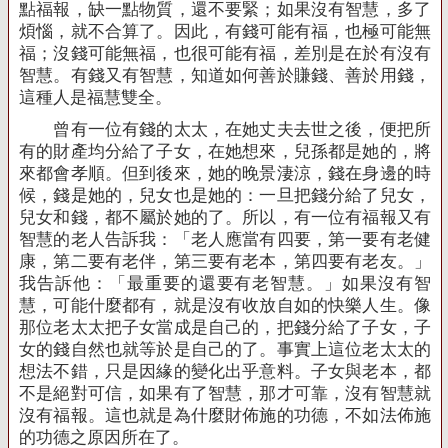
點福報，缺一點物質，還不要緊；如果沒有智慧，多了
煩惱，就不合算了。因此，有錢可能有福，也極可能無
福；沒錢可能無福，也很可能有福，差別是在於有沒有
智慧。有錢又有智慧，知道如何善於賺錢、善於用錢，
這種人是福慧雙全。
曾有一位有錢的太太，在她丈夫去世之後，便把所
有的財產均分給了子女，在她想來，兒孫都是她的，將
來都會孝順。但到後來，她的晚景淒涼，錢在身邊的時
候，錢是她的，兒女也是她的：一旦把錢分給了兒女，
兒女和錢，都不屬於她的了。所以，有一位有福報又有
智慧的老人告訴我：「老人應當有四要，第一要有老健
康，第二要有老伴，第三要有老本，第四要有老友。」
我告訴他：「最重要的還要有老智慧。」如果沒有智
慧，可能什麼都有，就是沒有收放自如的快樂人生。像
那位老太太把子女當成是自己的，把錢分給了子女，子
女的錢自然也就等於是自己的了。事實上這位老太太的
想法不錯，只是因緣的變化出乎意料。子女與老本，都
不是絕對可信，如果有了智慧，那才可靠，沒有智慧就
沒有福報。這也就是為什麼財佈施的功德，不如法佈施
的功德之原因所在了。