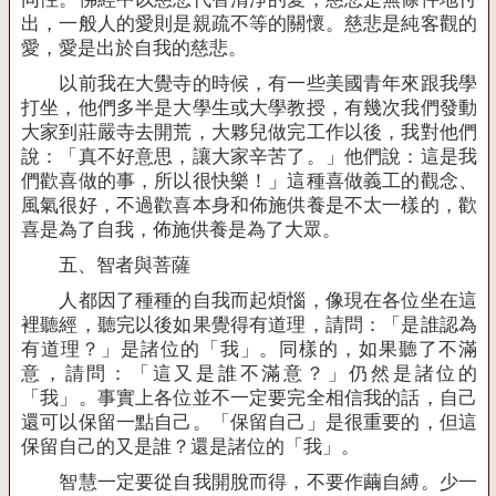
出，一般人的愛則是親疏不等的關懷。慈悲是純客觀的
愛，愛是出於自我的慈悲。
以前我在大覺寺的時候，有一些美國青年來跟我學
打坐，他們多半是大學生或大學教授，有幾次我們發動
大家到莊嚴寺去開荒，大夥兒做完工作以後，我對他們
說：「真不好意思，讓大家辛苦了。」他們說：這是我
們歡喜做的事，所以很快樂！」這種喜做義工的觀念、
風氣很好，不過歡喜本身和佈施供養是不太一樣的，歡
喜是為了自我，佈施供養是為了大眾。
五、智者與菩薩
人都因了種種的自我而起煩惱，像現在各位坐在這
裡聽經，聽完以後如果覺得有道理，請問：「是誰認為
有道理？」是諸位的「我」。同樣的，如果聽了不滿
意，請問：「這又是誰不滿意？」仍然是諸位的
「我」。事實上各位並不一定要完全相信我的話，自己
還可以保留一點自己。「保留自己」是很重要的，但這
保留自己的又是誰？還是諸位的「我」。
智慧一定要從自我開脫而得，不要作繭自縛。少一