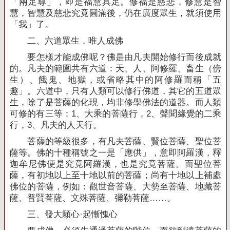
「兩足尊」，即是福慧具足。修福是慈悲，修慧是智
慧，智慧及慈悲究竟圓滿後，仍在廣度眾生，就須使用
「我」了。
二、六道眾生．唯人成佛
要怎樣才能成佛呢？佛是由凡夫開始修行而後成就
的。凡夫的範圍共有六道：天、人、阿修羅、畜生（傍
生）、餓鬼、地獄，或省略其中的阿修羅而稱「五
趣」。六道中，只有人類可以修行佛道，其它的五道眾
生，除了是菩薩的化現，均非修學佛法的道器。而人類
可修的有三等：
1
、大乘的菩薩行，
2
、聲聞緣覺的二乘
行，
3
、凡夫的人天行。
菩薩的等級很多，有凡夫菩薩、賢位菩薩、聖位菩
薩等。佛的十種稱號之一是「應供」，意即阿羅漢，釋
迦牟尼佛便是究竟阿羅漢，也是究竟菩薩。而聖位菩
薩，有初地以上至十地以前的菩薩；尚有十地以上補處
佛位的菩薩，例如：觀世音菩薩、大勢至菩薩、地藏菩
薩、普賢菩薩、文殊菩薩、彌勒菩薩……。
三、發大願心
·
起慚愧心