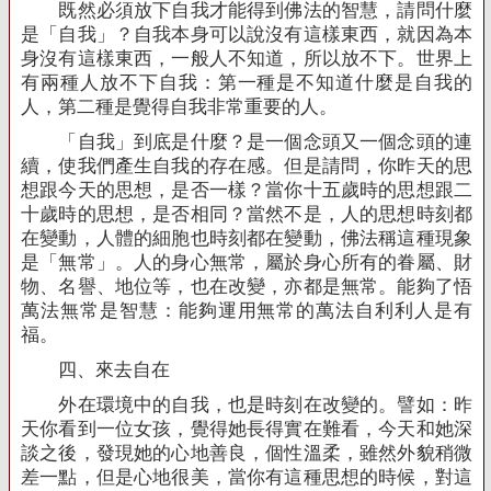
既然必須放下自我才能得到佛法的智慧，請問什麼
是「自我」？自我本身可以說沒有這樣東西，就因為本
身沒有這樣東西，一般人不知道，所以放不下。世界上
有兩種人放不下自我：第一種是不知道什麼是自我的
人，第二種是覺得自我非常重要的人。
「自我」到底是什麼？是一個念頭又一個念頭的連
續，使我們產生自我的存在感。但是請問，你昨天的思
想跟今天的思想，是否一樣？當你十五歲時的思想跟二
十歲時的思想，是否相同？當然不是，人的思想時刻都
在變動，人體的細胞也時刻都在變動，佛法稱這種現象
是「無常」。人的身心無常，屬於身心所有的眷屬、財
物、名譽、地位等，也在改變，亦都是無常。能夠了悟
萬法無常是智慧：能夠運用無常的萬法自利利人是有
福。
四、來去自在
外在環境中的自我，也是時刻在改變的。譬如：昨
天你看到一位女孩，覺得她長得實在難看，今天和她深
談之後，發現她的心地善良，個性溫柔，雖然外貌稍微
差一點，但是心地很美，當你有這種思想的時候，對這