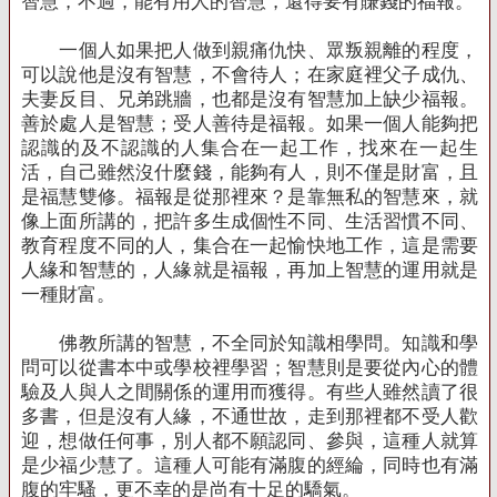
智慧，不過，能有用人的智慧，還得要有賺錢的福報。
一個人如果把人做到親痛仇快、眾叛親離的程度，
可以說他是沒有智慧，不會待人；在家庭裡父子成仇、
夫妻反目、兄弟跳牆，也都是沒有智慧加上缺少福報。
善於處人是智慧；受人善待是福報。如果一個人能夠把
認識的及不認識的人集合在一起工作，找來在一起生
活，自己雖然沒什麼錢，能夠有人，則不僅是財富，且
是福慧雙修。福報是從那裡來？是靠無私的智慧來，就
像上面所講的，把許多生成個性不同、生活習慣不同、
教育程度不同的人，集合在一起愉快地工作，這是需要
人緣和智慧的，人緣就是福報，再加上智慧的運用就是
一種財富。
佛教所講的智慧，不全同於知識相學問。知識和學
問可以從書本中或學校裡學習；智慧則是要從內心的體
驗及人與人之間關係的運用而獲得。有些人雖然讀了很
多書，但是沒有人緣，不通世故，走到那裡都不受人歡
迎，想做任何事，別人都不願認同、參與，這種人就算
是少福少慧了。這種人可能有滿腹的經綸，同時也有滿
腹的牢騷，更不幸的是尚有十足的驕氣。