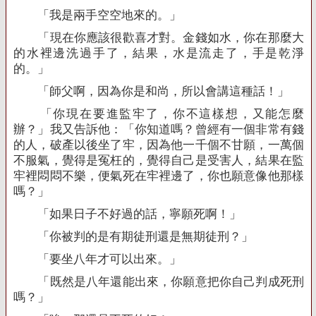
「我是兩手空空地來的。」
「現在你應該很歡喜才對。金錢如水，你在那麼大
的水裡邊洗過手了，結果，水是流走了，手是乾淨
的。」
「師父啊，因為你是和尚，所以會講這種話！」
「你現在要進監牢了，你不這樣想，又能怎麼
辦？」我又告訴他：「你知道嗎？曾經有一個非常有錢
的人，破產以後坐了牢，因為他一千個不甘願，一萬個
不服氣，覺得是冤枉的，覺得自己是受害人，結果在監
牢裡悶悶不樂，便氣死在牢裡邊了，你也願意像他那樣
嗎？」
「如果日子不好過的話，寧願死啊！」
「你被判的是有期徒刑還是無期徒刑？」
「要坐八年才可以出來。」
「既然是八年還能出來，你願意把你自己判成死刑
嗎？」