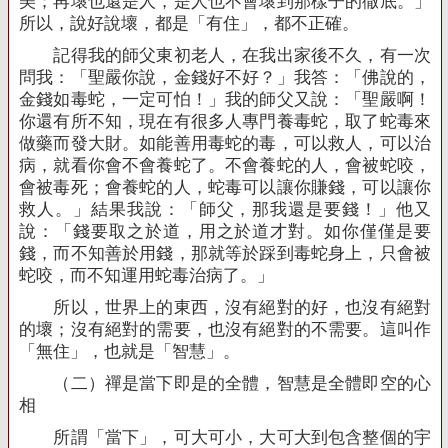
美；再壞也還是人，是人也不會壞到那樣子的徹底。」
所以，說好說壞，都是「有住」，都不正確。
記得我的師父東初老人，在我出家後不久，有一次
問我：「聖嚴你說，金錢好不好？」我答：「佛說的，
金錢如毒蛇，一定可怕！」我的師父又說：「聖嚴啊！
你還有所不知，現在有很多人專門養毒蛇，取了蛇毒來
做藥而發大財。如能善用毒蛇的毒，可以救人，可以治
病，就看你會不會養蛇了。不會養蛇的人，會被蛇咬，
會被毒死；會養蛇的人，蛇毒可以讓你賺錢，可以讓你
救人。」結果我說：「師父，那我還是要錢！」他又
說：「錢要取之於道，用之於道才對。如你僅僅是要
錢，而不知善於用錢，那就等於踩到毒蛇身上，只會被
蛇咬，而不知運用蛇毒治病了。」
所以，世界上的東西，沒有絕對的好，也沒有絕對
的壞；沒有絕對的需要，也沒有絕對的不需要。這叫作
「無住」，也就是「智慧」。
（二）禪是當下即是的全體，智慧是全體即空的心
相
所謂「當下」，可大可小，大可大到包含整個的宇