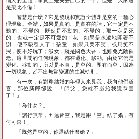
個人的全體，事實上是失去自己的一半。但是，大家還
是樂此不倦！
智慧是什麼？它是發現和實證全體即是空的一種心
理現象。全體，如果是真的、是實在的話，它一定是不
動的、不變的。既然是不動的、不變的，那一定是死
的，也就一定是不可愛的！花，如果是永遠地開著不
謝，便不吸引人了；孩童，如果只哭不笑，或只笑不
哭，便不好玩了；淑女，縱是國色天香，也難免光陰催
老。這世間的任何現象，都在遷化、移動。由於它們是
變化、移動的，所以是不真，是空的。即有而空，因為
一切現象，皆不出無常變遷的生滅軌則。
有一次，有對剛結婚的年輕人來見我，我向他們道
喜，那位新郎卻說：「師父，您就不必給我說恭喜
了！」
「為什麼？」
「諸行無常，五蘊皆空，我是跟『空』結了婚，有
何可喜！」
「既然是空的，你還結什麼婚？」