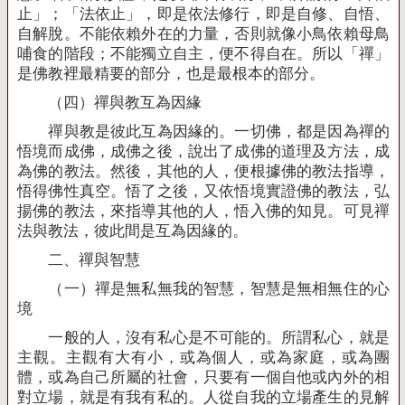
止」；「法依止」，即是依法修行，即是自修、自悟、
自解脫。不能依賴外在的力量，否則就像小鳥依賴母鳥
哺食的階段；不能獨立自主，便不得自在。所以「禪」
是佛教裡最精要的部分，也是最根本的部分。
（四）禪與教互為因緣
禪與教是彼此互為因緣的。一切佛，都是因為禪的
悟境而成佛，成佛之後，說出了成佛的道理及方法，成
為佛的教法。然後，其他的人，便根據佛的教法指導，
悟得佛性真空。悟了之後，又依悟境實證佛的教法，弘
揚佛的教法，來指導其他的人，悟入佛的知見。可見禪
法與教法，彼此間是互為因緣的。
二、禪與智慧
（一）禪是無私無我的智慧，智慧是無相無住的心
境
一般的人，沒有私心是不可能的。所謂私心，就是
主觀。主觀有大有小，或為個人，或為家庭，或為團
體，或為自己所屬的社會，只要有一個自他或內外的相
對立場，就是有我有私的。人從自我的立場產生的見解