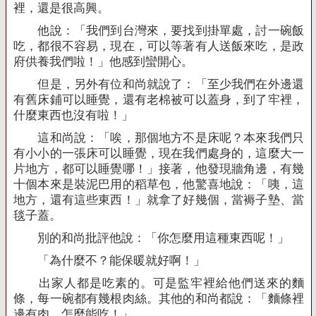
裡，還是很高興。
他說：「我們到台灣來，要找到掛單處，討一碗飯
吃，都很不容易，現在，可以等著有人送飯來吃，是政
府供養我們啦！」他感到蠻開心。
但是，另外有位和尚就說了：「至少我們在外邊還
有舊床鋪可以睡覺，還有老棉被可以蓋身，到了牢裡，
什麼東西也沒有啦！」
這和尚說：「唉，那個地方不是床呢？本來我們只
有小小的一張床可以睡覺，現在我們處身的，這麼大一
片地方，都可以睡覺哪！」接著，他發現牆角邊，有幾
十個本來是裝泥巴用的稻草包，他驚喜地說：「咦，這
地方，還有這些東西！」就拿了好幾個，當褥子墊、當
毯子蓋。
別的和尚批評他說：「你怎麼用這種東西呢！」
「為什麼不？能保暖就好啊！」
出家人都是吃素的。可是監牢裡給他們送來的麵
條，每一碗都有幾根肉絲。其他的和尚都說：「麵條裡
邊有肉，怎麼能吃！」