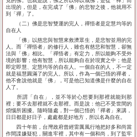
竟的佛。也就是說，佛之所以得以成佛，是從「禪」而
出現的，但是，在完成了「佛」的悲智之後，他就用不
到「禪」了。
（二）佛是悲智雙運的完人，禪悟者是定慧均等的
自在人
「佛」以慈悲與智慧來救濟眾生，是悲智並用的完
人。而「禪悟者」的修行人，雖也有慈悲和智慧，卻無
法與「佛」相比。「禪悟者」有定力，所以能夠不受外
境的影響；他有智慧，所以能夠自在於現實之中；他是
即定即慧、定慧均等的自在人。一個自在的人，不一定
就是福慧圓滿了的完人。所以，作為一個已悟的禪者，
他不會說他就是「佛」，可是他已知道佛是什麼的自在
人了。
所謂「自在」，並不等於心想要到那裡就能到那
裡；要不去那裡就不去那裡。而是說：他已不受世間的
煩惱所困擾。隨時隨處，對一個已悟的「禪者」來講，
日日都是好日子，處處都是好地方，所以名為自在。
四十年前，台灣政府曾經雷厲風行地把好多和尚當
作間諜嫌疑犯，關進牢裡，其中有一個和尚，到了監牢