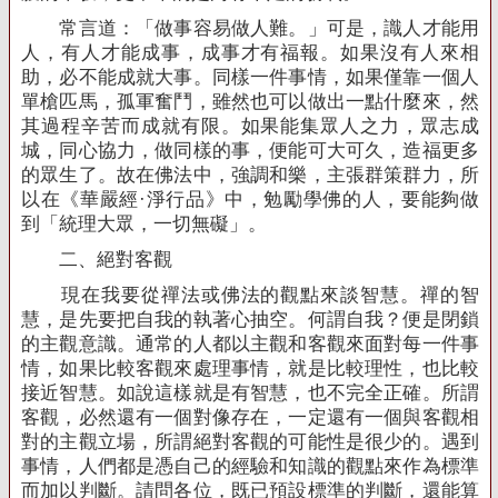
常言道：「做事容易做人難。」可是，識人才能用
人，有人才能成事，成事才有福報。如果沒有人來相
助，必不能成就大事。同樣一件事情，如果僅靠一個人
單槍匹馬，孤軍奮鬥，雖然也可以做出一點什麼來，然
其過程辛苦而成就有限。如果能集眾人之力，眾志成
城，同心協力，做同樣的事，便能可大可久，造福更多
的眾生了。故在佛法中，強調和樂，主張群策群力，所
以在《華嚴經
·
淨行品》中，勉勵學佛的人，要能夠做
到「統理大眾，一切無礙」。
二、絕對客觀
現在我要從禪法或佛法的觀點來談智慧。禪的智
慧，是先要把自我的執著心抽空。何謂自我？便是閉鎖
的主觀意識。通常的人都以主觀和客觀來面對每一件事
情，如果比較客觀來處理事情，就是比較理性，也比較
接近智慧。如說這樣就是有智慧，也不完全正確。所謂
客觀，必然還有一個對像存在，一定還有一個與客觀相
對的主觀立場，所謂絕對客觀的可能性是很少的。遇到
事情，人們都是憑自己的經驗和知識的觀點來作為標準
而加以判斷。請問各位，既已預設標準的判斷，還能算