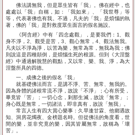
佛法講無我，但是眾生皆有「我」。佛在經中，也
處處以「我」自稱，如：「我如來」、「我世尊」等
等，代表著佛也有我。不過，凡夫的「我」是煩惱的執
著，佛的「我」是對救度眾生面言的假名施設。
《阿含經》中有「四念處觀」，是要我們：
1
、觀
身不淨，
2
、觀受是苦，
3
、觀心無常，
4
、觀法無我。
凡夫以不淨為淨，以苦為樂，無常為常，無我為我；佛
則說這是四種顛倒，是煩惱生死的根源。但到《大涅盤
經》中通過解脫慧的觀點，又以常、樂、我、淨，為大
涅盤所具的四德。
一、成佛之後的假名「我」
就基礎佛法而言，是講不淨、苦、無常、無我的。
因為身體的諸根常流不淨，故說「不淨」；心有所受，
畢竟皆「苦」；一切心念，剎那生滅，故說「無常」；
身心既是無常，一切諸法，即非真有，故說「無我」。
常言人生有四大賞心樂事：久旱逢甘霖、他鄉遇故
知、洞房花燭夜、金榜題名時。但從佛法的角度看，世
間的樂，並非究竟的樂，因其皆屬無常，故稱為「壞
苦」。