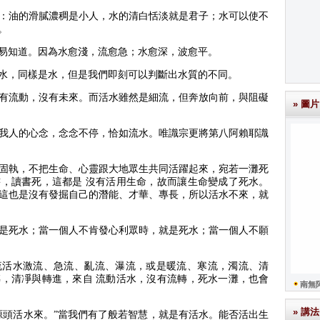
：油的滑膩濃稠是小人，水的清白恬淡就是君子；水可以使不
。
易知道。因為水愈淺，流愈急；水愈深，波愈平。
水，同樣是水，但是我們即刻可以判斷出水質的不同。
有流動，沒有未來。而活水雖然是細流，但奔放向前，與阻礙
» 圖片
我人的心念，念念不停，恰如流水。唯識宗更將第八阿賴耶識
固執，不把生命、心靈跟大地眾生共同活躍起來，宛若一灘死
，讀書死，這都是 沒有活用生命，故而讓生命變成了死水。
這也是沒有發掘自己的潛能、才華、專長，所以活水不來，就
是死水；當一個人不肯發心利眾時，就是死水；當一個人不願
流活水激流、急流、亂流、瀑流，或是暖流、寒流，濁流、清
，清凈與轉進，來自 流動活水，沒有流轉，死水一灘，也會
南無
» 講法
源頭活水來。”當我們有了般若智慧，就是有活水。能否活出生