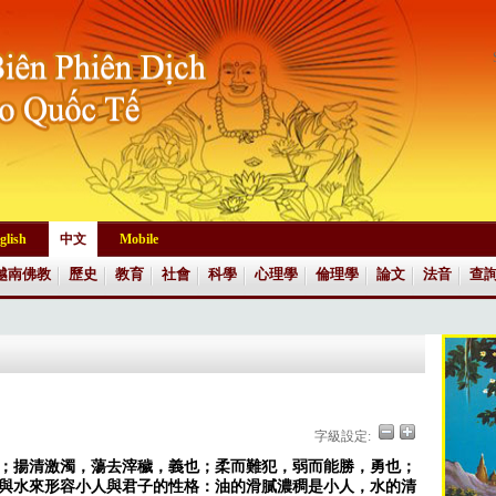
glish
中文
Mobile
越南佛教
歷史
教育
社會
科學
心理學
倫理學
論文
法音
查
字級設定:
；揚清激濁，蕩去滓穢，義也；柔而難犯，弱而能勝，勇也；
與水來形容小人與君子的性格：油的滑膩濃稠是小人，水的清