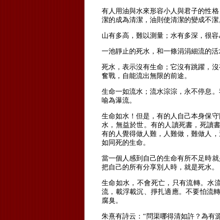
有人用油與水來形容小人與君子的性格
潔的成為清潔，油則使清潔的變成不潔
山有多高，難以測量；水有多深，很容
一池靜止的死水，和一條涓涓細流的活
死水，表示沒有生命；它沒有跳躍，沒
奮戰，自能流出無限的前途。
生命一如流水；流水淙淙，永不停息。
喻為瀑流。
生命如水！但是，有的人自己本身保守
水，無益於世。有的人讀死書，死讀書
有的人覺得做人難，人難做，難做人，
如同死的生命。
當一個人感到自己的生命有所不足時就
把自己的所有分享別人時，就是死水。
生命如水，不會死亡，只有流轉。水
流，載浮載沉、掙扎適應。不要怕流轉
腐臭。
朱熹有詩云：“問渠哪得清如許？為有