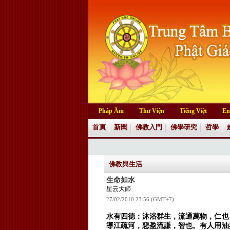
Pháp Âm
Thư Viện
Tiếng Việt
En
首頁
新聞
佛教入門
佛學研究
哲學
佛教與生活
生命如水
星云大師
27/02/2010 23:56 (GMT+7)
水有四德：沐浴群生，流通萬物，仁也
導江疏河，惡盈流謙，智也。有人用油