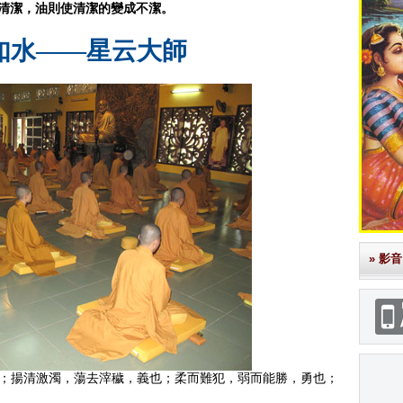
清潔，油則使清潔的變成不潔。
如水——星云大師
» 影音
；揚清激濁，蕩去滓穢，義也；柔而難犯，弱而能勝，勇也；