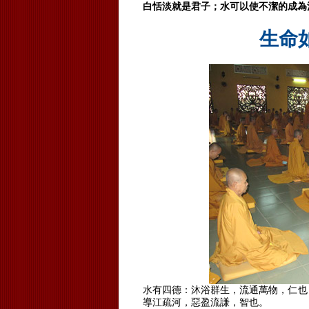
白恬淡就是君子；水可以使不潔的成為
生命
水有四德：沐浴群生，流通萬物，仁也
導江疏河，惡盈流謙，智也。