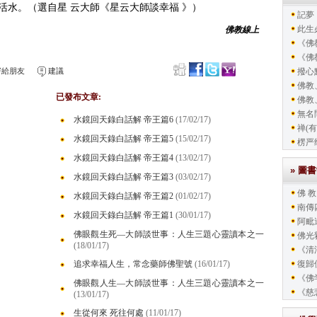
活水。（選自星 云大師《星云大師談幸福 》）
記夢
此生
佛教線上
《佛教
《佛教
給朋友
建議
撥心
佛教
已發布文章:
佛教
無名
水鏡回天錄白話解 帝王篇6
(17/02/17)
禅(有
水鏡回天錄白話解 帝王篇5
(15/02/17)
楞严
水鏡回天錄白話解 帝王篇4
(13/02/17)
» 圖
水鏡回天錄白話解 帝王篇3
(03/02/17)
佛 教
水鏡回天錄白話解 帝王篇2
(01/02/17)
南傳
水鏡回天錄白話解 帝王篇1
(30/01/17)
阿毗
佛眼觀生死—大師談世事：人生三題心靈讀本之一
佛光
(18/01/17)
《清
追求幸福人生，常念藥師佛聖號
(16/01/17)
復歸
《佛
佛眼觀人生—大師談世事：人生三題心靈讀本之一
《慈
(13/01/17)
生從何來 死往何處
(11/01/17)