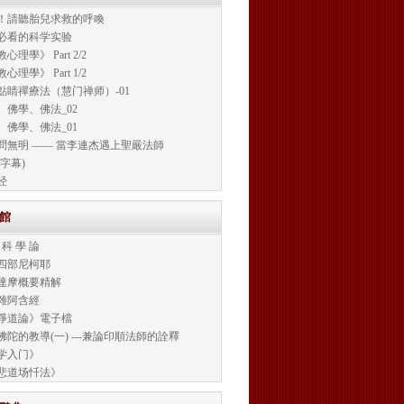
！請聽胎兒求救的呼喚
必看的科学实验
心理學》 Part 2/2
心理學》 Part 1/2
點睛禪療法（慧门禅师）-01
、佛學、佛法_02
、佛學、佛法_01
問無明 —— 當李連杰遇上聖嚴法師
字幕)
经
書館
 科 學 論
四部尼柯耶
達摩概要精解
雜阿含經
淨道論》電子檔
佛陀的教導(一) ---兼論印順法師的詮釋
学入门》
悲道场忏法》