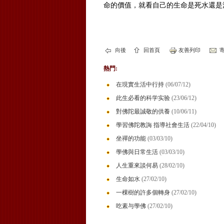
命的價值，就看自己的生命是死水還是
向後
回首頁
友善列印
寄
熱門:
在現實生活中行持
(06/07/12)
此生必看的科学实验
(23/06/12)
對佛陀最誠敬的供養
(10/06/11)
學習佛陀教誨 指導社會生活
(22/04/10)
坐禪的功能
(03/03/10)
學佛與日常生活
(03/03/10)
人生重來談何易
(28/02/10)
生命如水
(27/02/10)
一棵樹的許多個轉身
(27/02/10)
吃素与學佛
(27/02/10)