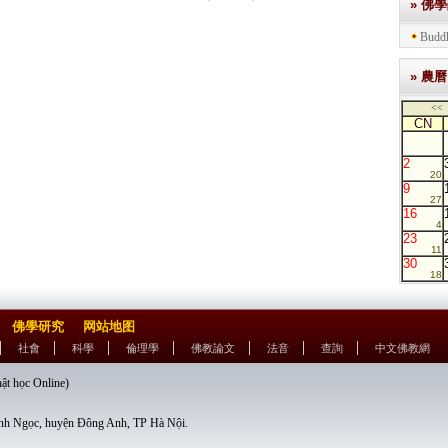
» 佛
Buddh
» 農曆
<<
CN
2
20
9
27
16
4
23
11
30
18
佛學研究
网站地图
社會
科學
倫理學
佛教論文
法音
查詢
中文佛教網
học Online)
nh Ngọc, huyện Đông Anh, TP Hà Nội.