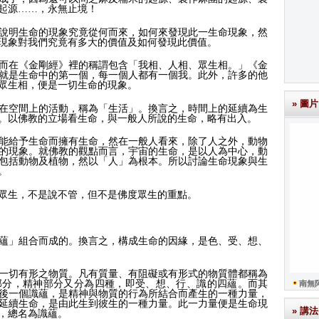
起源……，永無止境！
明生命的現象究竟從何而來，如何來發現此一生命現象，然
現象對我們究竟有多大的價值及如何發現此價值。
在《金剛經》裡的稱謂包含「我相、人相、眾生相。」《金
就是生命中的第一個，每一個人都有一個我。此外，許多的他
眾生相，便是一切生命的現象。
» 圖片
空間上的活動，稱為「生活」。換言之，時間上的延續為生
。以佛教的立場看生命，與一般人所說的生命，略有出入。
給予生命而擁有生命，然在一般人看來，除了人之外，動物
的現象。就佛教的觀點而言，宇宙的生命，是以人為中心，動
包括動物及植物，然以「人」為根本。所以討論生命現象與生
。
生，不是說不管，但不是佛度眾生的重點。
」組合而成的。換言之，構成生命的因緣，是色、受、想、
切有形之物質。凡有質量、有阻礙或有形式的物質體都稱為
部分，精神部分又分為四種，即受、想、行、識的四蘊。而其
南無
後一個識蘊，是精神與物質的行為所結合而產生的一種力量，
延續生命，是由此生到彼生的一種力量。此一力量便是生命現
» 講法
，總名為識蘊。