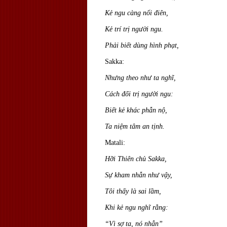
Kẻ ngu càng nổi điên,
Kẻ trí trị người ngu.
Phải biết dùng hình phạt,
Sakka:
Nhưng theo như ta nghĩ,
Cách đối trị người ngu:
Biết kẻ khác phẫn nộ,
Ta niệm tâm an tịnh.
Matali:
Hỡi Thiên chủ Sakka,
Sự kham nhẫn như vậy,
Tôi thấy là sai lầm,
Khi kẻ ngu nghĩ rằng:
“Vì sợ ta, nó nhẫn”