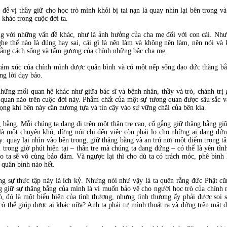
để vị thầy giữ cho học trò mình khỏi bị tai nạn là quay nhìn lại bên trong v
 khác trong cuộc đời ta.
g với những vấn đề khác, như là ảnh hưởng của cha mẹ đối với con cái. Như
he thế nào là đúng hay sai, cái gì là nên làm và không nên làm, nên nói và
 bằng cách sống và tấm gương của chính những bậc cha mẹ.
 cảm xúc của chính mình được quân bình và có một nếp sống đạo đức thăng bằ
ng lời dạy bảo.
ững mối quan hệ khác như giữa bác sĩ và bệnh nhân, thầy và trò, chánh trị g
quan nào trên cuộc đời này. Phẩm chất của một sự tương quan được sâu sắc v
rọng khi bên này cần nương tựa và tin cậy vào sự vững chãi của bên kia.
 bằng. Mỗi chúng ta đang đi trên một thân tre cao, cố gắng giữ thăng bằng g
là một chuyện khó, đừng nói chi đến việc còn phải lo cho những ai đang đứ
y: quay lại nhìn vào bên trong, giữ thăng bằng và an trú nơi một điểm trọng t
trong giờ phút hiện tại – thân tre mà chúng ta đang đứng – có thể là yên tĩn
 ta sẽ vô cùng bảo đảm. Và ngược lại thì cho dù ta có trách móc, phê bình h
 quân bình nào hết.
g sự thực tập này là ích kỷ. Nhưng nói như vậy là ta quên rằng đức Phật cũ
g giữ sự thăng bằng của mình là vì muốn bảo vệ cho người học trò của chính 
ò, đó là một biểu hiện của tình thương, nhưng tình thương ấy phải được soi
 có thể giúp được ai khác nữa? Anh ta phải tự mình thoát ra và đứng trên mặt 