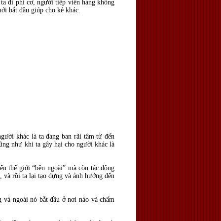
a đi phi cơ, người tiếp viên hàng không
ới bắt đầu giúp cho kẻ khác.
gười khác là ta đang ban rãi tâm từ đến
ũng như khi ta gây hại cho người khác là
ến thế giới “bên ngoài” mà còn tác động
, và rồi ta lại tạo dựng và ảnh hưởng đến
ong và ngoài nó bắt đầu ở nơi nào và chấm