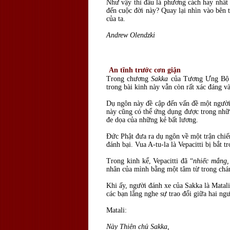
Như vậy thì đâu là phương cách hay nhất
đến cuộc đời này? Quay lại nhìn vào bên 
của ta.
Andrew Olendzki
An tĩnh trước cơn giận
Trong chương
Sakka
của Tương Ưng Bộ k
trong bài kinh này vẫn còn rất xác đáng v
Dụ ngôn này đề cập đến vấn đề một người 
này cũng có thể ứng dụng được trong nhữ
đe dọa của những kẻ bất lương.
Đức Phật đưa ra dụ ngôn về một trận chiến 
đánh bại. Vua A-tu-la là Vepacitti bị bắt t
Trong kinh kể, Vepacitti đã “
nhiếc mắng,
nhân của mình bằng một tâm từ trong chá
Khi ấy, người đánh xe của Sakka là Matal
các bạn lắng nghe sự trao đổi giữa hai ngư
Matali:
Này Thiên chủ Sakka,