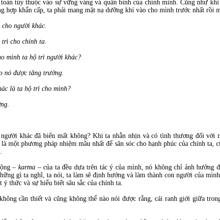
toàn tùy thuộc vào sự vững vàng và quân bình của chính mình. Cũng như khi t
ng hợp khẩn cấp, ta phải mang mặt nạ dưỡng khí vào cho mình trước nhất rồi m
ì cho người khác.
trì cho chính ta.
cho mình ta hộ trì người khác?
o nó được tăng trưởng.
hác là ta hộ trì cho mình?
ơng.
người khác đã biến mất không? Khi ta nhẫn nhịn và có tình thương đối với n
 là một phương pháp nhiệm mầu nhất để săn sóc cho hạnh phúc của chính ta, c
.
động –
karma
– của ta đều dựa trên tác ý của mình, nó không chỉ ảnh hưởng đ
hững gì ta nghĩ, ta nói, ta làm sẽ định hướng và làm thành con người của mình
ý thức và sự hiểu biết sâu sắc của chính ta.
ta không cần thiết và cũng không thể nào nói được rằng, cái ranh giới giữa tr