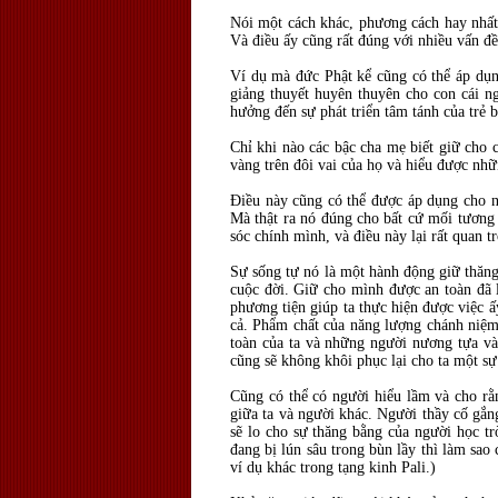
Nói một cách khác, phương cách hay nhất 
Và điều ấy cũng rất đúng với nhiều vấn đề
Ví dụ mà đức Phật kể cũng có thể áp dụn
giảng thuyết huyên thuyên cho con cái ng
hưởng đến sự phát triển tâm tánh của trẻ
Chỉ khi nào các bậc cha mẹ biết giữ cho
vàng trên đôi vai của họ và hiểu được nhữ
Điều này cũng có thể được áp dụng cho nh
Mà thật ra nó đúng cho bất cứ mối tương 
sóc chính mình, và điều này lại rất quan t
Sự sống tự nó là một hành động giữ thăng
cuộc đời. Giữ cho mình được an toàn đã 
phương tiện giúp ta thực hiện được việc ấ
cả. Phẩm chất của năng lượng chánh niệm 
toàn của ta và những người nương tựa vào
cũng sẽ không khôi phục lại cho ta một sự
Cũng có thể có người hiểu lầm và cho rằn
giữa ta và người khác. Người thầy cố gắn
sẽ lo cho sự thăng bằng của người học tr
đang bị lún sâu trong bùn lầy thì làm sao
ví dụ khác trong tạng kinh Pali.)