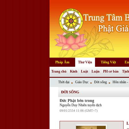
Pháp Âm
Thư Viện
Tiếng Việt
En
Trang chủ
Kinh
Luật
Luận
PH cơ bản
Tịnh
Thời đại
Giáo Dục
Đời sống
Hôn nhân - 
ĐỜI SỐNG
Đức Phật bên trong
Nguyễn Duy Nhiên tuyển dịch
09/01/2554 11:06 (GMT+7)
I