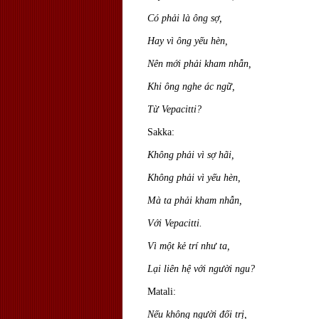
Có phải là ông sợ,
Hay vì ông yếu hèn,
Nên mới phải kham nhẫn,
Khi ông nghe ác ngữ,
Từ Vepacitti?
Sakka:
Không phải vì sợ hãi,
Không phải vì yếu hèn,
Mà ta phải kham nhẫn,
Với Vepacitti.
Vì một kẻ trí như ta,
Lại liên hệ với người ngu?
Matali:
Nếu không người đối trị,