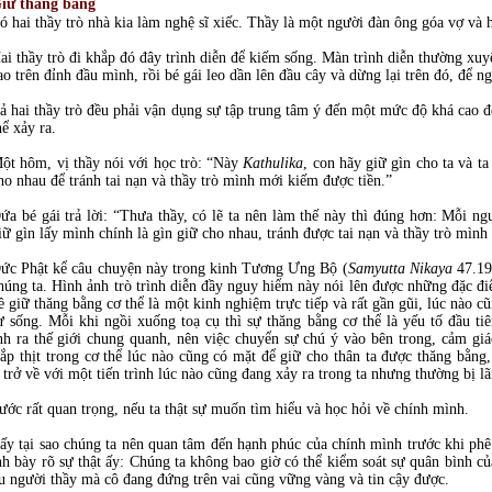
iữ thăng bằng
ó hai thầy trò nhà kia làm nghệ sĩ xiếc. Thầy là một người đàn ông góa vợ và 
ai thầy trò đi khắp đó đây trình diễn để kiếm sống. Màn trình diễn thường xuy
ao trên đỉnh đầu mình, rồi bé gái leo dần lên đầu cây và dừng lại trên đó, để ng
ả hai thầy trò đều phải vận dụng sự tập trung tâm ý đến một mức độ khá cao đ
hể xảy ra.
ột hôm, vị thầy nói với học trò: “Này
Kathulika
, con hãy giữ gìn cho ta và ta
ho nhau để tránh tai nạn và thầy trò mình mới kiếm được tiền.”
ứa bé gái trả lời: “Thưa thầy, có lẽ ta nên làm thế này thì đúng hơn: Mỗi ng
iữ gìn lấy mình chính là gìn giữ cho nhau, tránh được tai nạn và thầy trò mình
ức Phật kể câu chuyện này trong kinh Tương Ưng Bộ (
Samyutta Nikaya
47.19)
húng ta. Hình ảnh trò trình diễn đầy nguy hiểm này nói lên được những đặc đ
ề giữ thăng bằng cơ thể là một kinh nghiệm trực tiếp và rất gần gũi, lúc nào c
ự sống. Mỗi khi ngồi xuống toạ cụ thì sự thăng bằng cơ thể là yếu tố đầu ti
h ra thế giới chung quanh, nên việc chuyển sự chú ý vào bên trong, cảm giá
ắp thịt trong cơ thể lúc nào cũng có mặt để giữ cho thân ta được thăng bằng,
trở về với một tiến trình lúc nào cũng đang xảy ra trong ta nhưng thường bị l
ớc rất quan trọng, nếu ta thật sự muốn tìm hiểu và học hỏi về chính mình.
ấy tại sao chúng ta nên quan tâm đến hạnh phúc của chính mình trước khi ph
h bày rõ sự thật ấy: Chúng ta không bao giờ có thể kiểm soát sự quân bình củ
u người thầy mà cô đang đứng trên vai cũng vững vàng và tin cậy được.