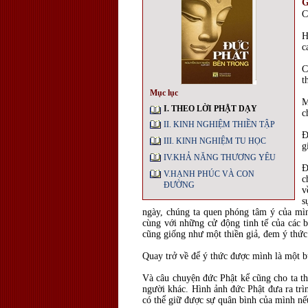
G
C
H
c
C
t
Mục lục
M
I. THEO LỜI PHẬT DẠY
c
II. KINH NGHIỆM THIỀN TẬP
Đ
III. KINH NGHIỆM TU HỌC
g
IV.KHẢ NĂNG THƯƠNG YÊU
Đ
V.HẠNH PHÚC VÀ CON
c
ĐƯỜNG
v
s
ngày, chúng ta quen phóng tâm ý của mìn
cùng với những cử động tinh tế của các b
cũng giống như một thiền giả, đem ý thức 
Quay trở về để ý thức được mình là một bư
Và câu chuyện đức Phật kể cũng cho ta th
người khác. Hình ảnh đức Phật đưa ra trìn
có thể giữ được sự quân bình của mình nế