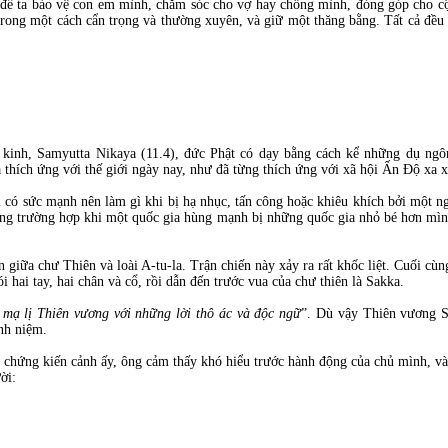
 để ta bảo vệ con em mình, chăm sóc cho vợ hay chồng mình, đóng góp cho c
trong một cách cẩn trọng và thường xuyên, và giữ một thăng bằng. Tất cả đều
inh, Samyutta Nikaya (11.4), đức Phật có dạy bằng cách kể những dụ ngôn
à thích ứng với thế giới ngày nay, như đã từng thích ứng với xã hội Ấn Độ xa
có sức mạnh nên làm gì khi bị hạ nhục, tấn công hoặc khiêu khích bởi một n
ng trường hợp khi một quốc gia hùng mạnh bị những quốc gia nhỏ bé hơn mình
giữa chư Thiên và loài A-tu-la. Trận chiến này xảy ra rất khốc liệt. Cuối cùng
rói hai tay, hai chân và cổ, rồi dẫn đến trước vua của chư thiên là Sakka.
 mạ lị Thiên vương với những lời thô ác và độc ngữ
”. Dù vậy Thiên vương Sa
nh niệm.
i chứng kiến cảnh ấy, ông cảm thấy khó hiểu trước hành động của chủ mình, và
ời: