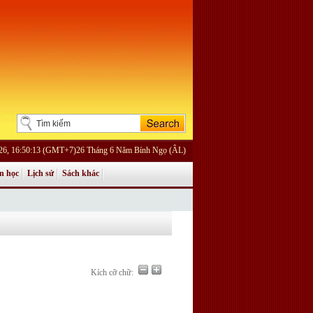
026, 16:50:13 (GMT+7)26 Tháng 6 Năm Bính Ngọ (ÂL)
n học
Lịch sử
Sách khác
Kích cỡ chữ: