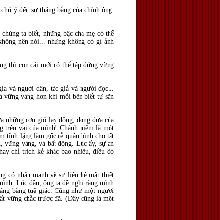
à chú ý đến sự thăng bằng của chính ông.
 chúng ta biết, những bậc cha mẹ có thể
 không nên nói... nhưng không có gì ảnh
ng thì con cái mới có thể tập đứng vững
ia và người dân, tác giả và người đọc...
à vững vàng hơn khi mỗi bên biết tự săn
iữa những cơn gió lay động, đong đưa của
ng trên vai của mình! Chánh niệm là một
âm tĩnh lặng làm gốc rễ quân bình cho tất
h, vững vàng, và bất động. Lúc ấy, sự an
ay chỉ trích kẻ khác bao nhiêu, điều đó
ng có nhấn mạnh về sự liên hệ mật thiết
mình. Lúc đầu, ông ta đề nghị rằng mình
 sáng bằng tuệ giác. Cũng như một người
đất vững chắc trước đã. (Đây cũng là một