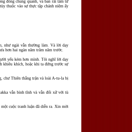
ộng đồng chung quanh, và ban rãi tâm từ
 tùy thuộc vào sự thực tập chánh niệm ấy
, như ngài vẫn thường làm. Và lời dạy
 xưa hơn hai ngàn năm trăm năm trước.
gười yếu kém hơn mình. Tôi nghĩ lời dạy
 khiêu khích, hoặc khi ta đứng trước sự
, chư Thiên thắng trận và loài A-tu-la bị
kka vẫn bình tĩnh và vẫn đối xử với tù
 một cuộc tranh luận đã diễn ra. Xin mời