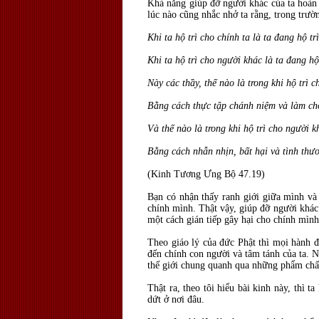
Khả năng giúp đỡ người khác của ta hoàn 
lúc nào cũng nhắc nhở ta rằng, trong trườ
Khi ta hộ trì cho chính ta là ta đang hộ tr
Khi ta hộ trì cho người khác là ta đang hộ 
Này các thầy, thế nào là trong khi hộ trì 
Bằng cách thực tập chánh niệm và làm ch
Và thế nào là trong khi hộ trì cho người k
Bằng cách nhẫn nhịn, bất hại và tình thư
(Kinh Tương Ưng Bộ 47.19)
Bạn có nhận thấy ranh giới giữa mình và 
chính mình. Thật vậy, giúp đỡ người khác
một cách gián tiếp gây hại cho chính mình
Theo giáo lý của đức Phật thì mọi hành 
đến chính con người và tâm tánh của ta. N
thế giới chung quanh qua những phẩm chất 
Thật ra, theo tôi hiểu bài kinh này, thì 
dứt ở nơi đâu.