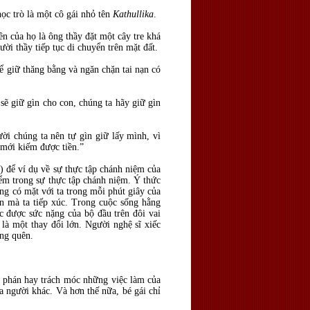
học trò là một cô gái nhỏ tên
Kathullika
.
ên của họ là ông thầy đặt một cây tre khá
ười thầy tiếp tục di chuyển trên mặt đất.
ể giữ thăng bằng và ngăn chặn tai nạn có
 sẽ giữ gìn cho con, chúng ta hãy giữ gìn
ười chúng ta nên tự gìn giữ lấy mình, vì
 mới kiếm được tiền.”
 để ví dụ về sự thực tập chánh niệm của
iểm trong sự thực tập chánh niệm. Ý thức
ũng có mặt với ta trong mỗi phút giây của
ên mà ta tiếp xúc. Trong cuộc sống hằng
c được sức nặng của bộ đầu trên đôi vai
 là một thay đổi lớn. Người nghệ sĩ xiếc
ãng quên.
ê phán hay trách móc những việc làm của
a người khác. Và hơn thế nữa, bé gái chỉ