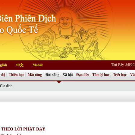
Thứ Bảy, 8/8/2
glish
中文
Mobile
 độ
Thiền học
Mật tông
Đời sống - Xã hội
Đạo đức - Tâm lý học
Triết học
Vă
Gia đình
. THEO LỜI PHẬT DẠY