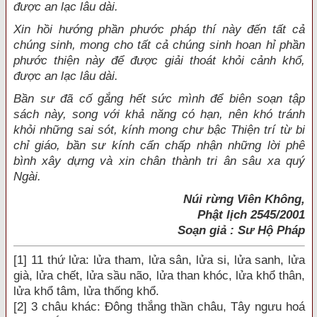
được an lạc lâu dài.
Xin hồi hướng phần phước pháp thí này đến tất cả
chúng sinh, mong cho tất cả chúng sinh hoan hỉ phần
phước thiện này để được giải thoát khỏi cảnh khổ,
được an lạc lâu dài.
Bần sư đã cố gắng hết sức mình để biên soạn tập
sách này, song với khả năng có hạn, nên khó tránh
khỏi những sai sót, kính mong chư bậc Thiện trí từ bi
chỉ giáo, bần sư kính cẩn chấp nhận những lời phê
bình xây dựng và xin chân thành tri ân sâu xa quý
Ngài.
Núi rừng Viên Không,
Phật lịch 2545/2001
Soạn giả : Sư Hộ Pháp
[1]
11 thứ lửa: lửa tham, lửa sân, lửa si, lửa sanh, lửa
già, lửa chết, lửa sầu não, lửa than khóc, lửa khổ thân,
lửa khổ tâm, lửa thống khổ.
[2]
3 châu khác: Ðông thắng thần châu, Tây ngưu hoá