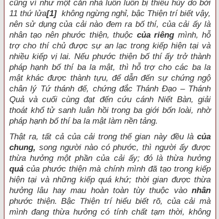
cũng ví như một căn nhà luôn luôn bị thiêu hủy do bởi
11 thứ lửa
[1]
không ngừng nghỉ, bậc Thiện trí biết vậy,
nên sử dụng của cải nào đem ra bố thí, của cải ấy là
nhân tạo nên phước thiện, thuộc
của riêng
mình, hỗ
trợ cho thí chủ được sự an lạc trong kiếp hiện tại và
nhiều kiếp vị lai. Nếu phước thiện bố thí ấy trở thành
pháp hạnh bố thí ba la mật, thì hỗ trợ cho các ba la
mật khác được thành tựu, để dẫn đến sự chứng ngộ
chân lý Tứ thánh đế, chứng đắc Thánh Ðạo – Thánh
Quả và cuối cùng đạt đến cứu cánh Niết Bàn, giải
thoát khổ tử sanh luân hồi trong ba giới bốn loài, nhờ
pháp hạnh bố thí ba la mật làm nền tảng.
Thật ra, tất cả của cải trong thế gian này đều là
của
chung,
song người nào có phước, thì người ấy được
thừa hưởng một phần của cải ấy; đó là thừa hưởng
quả
của phước thiện mà chính mình đã tạo trong kiếp
hiện tại và những kiếp quá khứ; thời gian được thừa
hưởng lâu hay mau hoàn toàn tùy thuộc vào
nhân
phước thiện. Bậc Thiện trí hiểu biết rõ, của cải mà
mình đang thừa hưởng có tính chất tạm thời, không