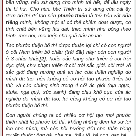
bền vững, nếu sử dụng cho mình thì hết, để lâu ngày
thì bị hư. Cho nên, bậc Thiện trí sử dụng của cải ấy
đem bố thí để tạo nên
phước thiện
là thứ báu vật
của
riêng
mình, không một ai có thể chiếm đoạt được, có
tính chất bền vững lâu dài, theo mình như bóng theo
hình, mọi nơi, mọi kiếp cho quả báu an lạc.
Tạo phước thiện bố thí được thuận lợi chỉ có con người
ở cõi Nam thiện bộ châu (trái đất) này; còn con người
ở 3 châu khác
[2]
, hoặc các hạng chư thiên ở cõi trời
dục giới, chư phạm thiên ở cõi trời sắc giới, cõi trời vô
sắc giới đang hưởng quả an lạc của thiện nghiệp do
mình đã tạo, nên không có cơ hội tạo phước thiện bố
thí; và các chúng sinh trong 4 cõi ác giới (địa ngục,
atula, ngạ quỷ, súc sanh) đang chịu khổ cực của ác
nghiệp do mình đã tạo, lại càng không có cơ hội tạo
phước thiện bố thí.
Con người chúng ta có nhiều cơ hội tạo mọi phước
thiện nhất là phước bố thí, không những đem lại sự lợi
ích cho mình, mà còn hồi hướng đến cho thân bằng
quyến thuộc: ông bà, cha mẹ, thầy tổ, bà con, bạn bè...