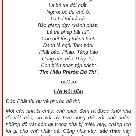
Là bố thí đôi mắt.
Người bố thí chỗ ở,
Là bố thí tất cả.
Bậc giảng dạy chánh pháp,
Là thí pháp bất tử".
Con hết lòng thành kính
Ðảnh lễ ngôi Tam bảo:
Phật bảo, Pháp, Tăng bảo
Cùng các bậc Thầy Tổ.
Con biên soạn
tập sách:
"Tìm Hiểu Phước Bố Thí".
-ooOoo-
Lời Nói Ðầu
Ðức Phật thí dụ về phước bố thí:
Một căn nhà bị cháy, chủ nhân đem ra được khỏi nhà
đồ vật nào, đồ vật ấy hữu dụng đối với chủ nhân;
những đồ vật còn lại trong nhà bị thiêu hủy, chẳng ích
lợi gì cho chủ nhân cả. Cũng như vậy,
sắc thân
này