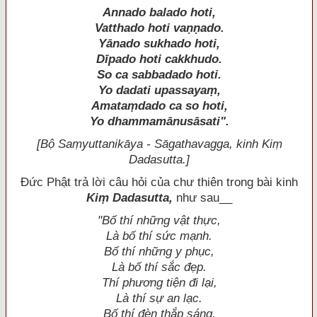
Annado balado hoti,
Vatthado hoti vaṇṇado.
Yānado sukhado hoti,
Dīpado hoti cakkhudo.
So ca sabbadado hoti.
Yo dadati upassayaṃ,
Amataṃdado ca so hoti,
Yo dhammamānusāsati".
[Bộ Saṃyuttanikāya - Sāgathavagga, kinh Kiṃ
Dadasutta.]
Ðức Phật trả lời câu hỏi của chư thiên trong bài kinh
Kiṃ Dadasutta,
như sau__
"Bố thí những vật thực,
Là bố thí sức mạnh.
Bố thí những y phục,
Là bố thí sắc đẹp.
Thí phương tiện đi lại,
Là thí sự an lạc.
Bố thí đèn thắp sáng,