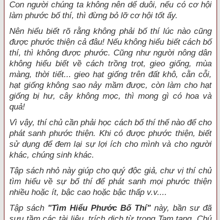
Con người chúng ta không nên dể duôi, nếu có cơ hội
làm phước bố thí, thì đừng bỏ lỡ cơ hội tốt ấy.
Nên hiểu biết rõ rằng không phải bố thí lúc nào cũng
được phước thiện cả đâu! Nếu không hiểu biết cách bố
thí, thì không được phước. Cũng như người nông dân
không hiểu biết về cách trồng trọt, gieo giống, mùa
màng, thời tiết... gieo hạt giống trên đất khô, cằn cỗi,
hạt giống không sao nảy mầm được, còn làm cho hạt
giống bị hư, cây không mọc, thì mong gì có hoa và
quả!
Vì vậy, thí chủ cần phải học cách bố thí thế nào để cho
phát sanh phước thiện. Khi có được phước thiện, biết
sử dụng để đem lại sự lợi ích cho mình và cho người
khác, chúng sinh khác.
Tập sách nhỏ này giúp cho quý độc giả, chư vị thí chủ
tìm hiểu về sự bố thí để phát sanh mọi phước thiện
nhiều hoặc ít, bậc cao hoặc bậc thấp v.v....
Tập sách
"Tìm Hiểu Phước Bố Thí"
này, bần sư đã
sưu tầm các tài liệu, trích dịch từ trong Tam tạng, Chú