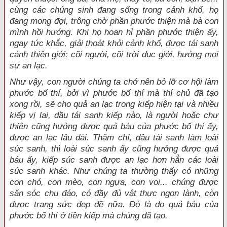
cùng các chúng sinh đang sống trong cảnh khổ, họ
đang mong đợi, trông chờ phần phước thiện mà bà con
mình hồi hướng. Khi họ hoan hỉ phần phước thiện ấy,
ngay tức khắc, giải thoát khỏi cảnh khổ, được tái sanh
cảnh thiện giới: cõi người, cõi trời dục giới, hưởng mọi
sự an lạc.
Như vậy, con người chúng ta chớ nên bỏ lỡ cơ hội làm
phước bố thí, bởi vì phước bố thí mà thí chủ đã tạo
xong rồi, sẽ cho quả an lạc trong kiếp hiện tại và nhiều
kiếp vị lai, dầu tái sanh kiếp nào, là người hoặc chư
thiên cũng hưởng được quả báu của phước bố thí ấy,
được an lạc lâu dài. Thậm chí, dầu tái sanh làm loài
súc sanh, thì loài súc sanh ấy cũng hưởng được quả
báu ấy, kiếp súc sanh được an lạc hơn hẳn các loài
súc sanh khác. Như chúng ta thường thấy có những
con chó, con mèo, con ngựa, con voi... chúng được
săn sóc chu đáo, có đầy đủ vật thực ngon lành, còn
được trang sức đẹp đẽ nữa. Ðó là do quả báu của
phước bố thí ở tiền kiếp mà chúng đã tạo.