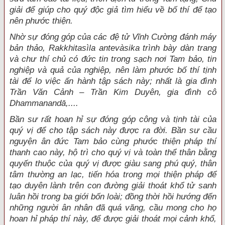
giải để giúp cho quý độc giả tìm hiểu về bố thí để tạo
nên phước thiện.
Nhờ sự đóng góp của các đệ tử Vĩnh Cường đánh máy
bản thảo, Rakkhitasìla antevàsika trình bày dàn trang
và chư thí chủ có đức tin trong sạch nơi Tam bảo, tin
nghiệp và quả của nghiệp, nên làm phước bố thí tịnh
tài để lo việc ấn hành tập sách này; nhất là gia đình
Trần Văn Cảnh – Trần Kim Duyên, gia đình cô
Dhammanandā,....
Bần sư rất hoan hỉ sự đóng góp công và tịnh tài của
quý vị để cho tập sách này được ra đời. Bần sư cầu
nguyện ân đức Tam bảo cùng phước thiện pháp thí
thanh cao này, hộ trì cho quý vị và toàn thể thân bằng
quyến thuộc của quý vị được giàu sang phú quý, thân
tâm thường an lạc, tiến hóa trong mọi thiện pháp để
tạo duyên lành trên con đường giải thoát khổ tử sanh
luân hồi trong ba giới bốn loài; đồng thời hồi hướng đến
những người ân nhân đã quá vãng, cầu mong cho họ
hoan hỉ pháp thí này, để được giải thoát mọi cảnh khổ,