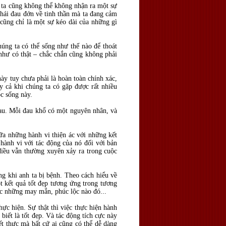
 ta cũng không thể không nhận ra một sự
hái đau đớn về tinh thần mà ta đang cảm
 cũng chỉ là một sự kéo dài của những gì
úng ta có thể sống như thế nào để thoát
u như có thật – chắc chắn cũng không phải
ày tuy chưa phải là hoàn toàn chính xác,
y cả khi chúng ta có gặp được rất nhiều
c sống này.
au. Mỗi đau khổ có một nguyên nhân, và
ữa những hành vi thiện ác với những kết
hành vi với tác động của nó đối với bản
điều vẫn thường xuyên xảy ra trong cuộc
g khi anh ta bị bệnh. Theo cách hiểu về
t kết quả tốt đẹp tương ứng trong tương
ược những may mắn, phúc lộc nào đó...
hực hiện. Sự thật thì việc thực hiện hành
biết là tốt đẹp. Và tác động tích cực này
ết thực mà bất cứ ai cũng có thể dễ dàng