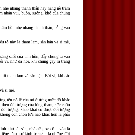
n nhẹ nhàng thanh thản hay nặng nề trầm
ảm nhận vui, buồn, sướng, khổ của chúng
t tâm hồn nhẹ nhàng thanh thản, bằng vào
u tố này là tham lam, sân hận và si mê,
sáng suốt của tâm hồn, đẩy chúng ta vào
i vì, như đã nói, khi chúng gây ra trạng
ếu tố tham lam và sân hận. Bởi vì, khi các
và si mê.
hững tên nô lệ của nó ở từng mức độ khác
ùy theo đối tượng của lòng tham, sức cuốn
 đối tượng, khao khát có được đối tượng
 không còn chọn lựa nào khác hơn là phải
h như tài sản, nhà cửa, xe cộ... vốn là
iếng tăm, sự kính trọng... là những đối