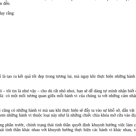
âm đến.
dạy rằng:
 là tạo ra kết quả tốt đẹp trong tương lai, mà ngay khi thực hiện những hàn
 – tôi tin là như vậy – cho dù rất nhỏ nhoi, bạn sẽ dễ dàng tự mình nhận biết
 là: có một mối tương quan giữa mỗi hành vi của chúng ta với những cảm nhận
i cũng có những hành vi mà sau khi thực hiện sẽ đẩy ta vào sự khổ sở, dằn vặt
xem những hành vi thuộc loại này như là những chiếc chìa khóa mở cửa vào đị
ng phần trước, chính trạng thái tinh thần quyết định khuynh hướng việc làm 
ái tinh thần khác nhau với khuynh hướng thực hiện các hành vi khác nhau, 