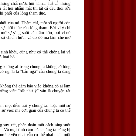
 những chất nước hôi hám... Tất cả những
 tắt hơi nhắm mắt thì tất cả đều thối rửa
chi phối của lòng tham dục.
phối của nó. Thậm chí, một số người còn
sự thôi thúc của lòng tham. Bởi vì ý chí
mờ sự sáng suốt của tâm hồn, bởi vì nó
ến sự chiếm hữu, và do đó mà làm che mờ
 sinh khởi, cũng như có thể chống lại và
à loại bỏ.
ng không ai trong chúng ta không có lòng
 có nghĩa là “bản ngã” của chúng ta đang
 không thể đảm bảo việc không có ai làm
hững việc “bất như ý” vẫn là chuyện rất
àm một điều trái ý chúng ta, hoặc một sự
 sự việc mà cơn giận của chúng ta có thể
ng suy xét, phán đoán một cách sáng suốt
n. Và mọi tình cảm của chúng ta cũng bị
hương yêu nhất vẫn có thể phải nhận một