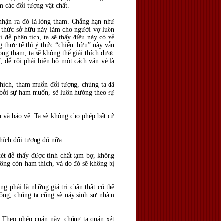
 các đối tượng vật chất.
nhận ra đó là lòng tham. Chẳng hạn như
 thức sở hữu này làm cho người vợ luôn
 để phân tích, ta sẽ thấy điều này có vẻ
g thực tế thì ý thức “chiếm hữu” này vẫn
òng tham, ta sẽ không thể giải thích được
 để rồi phải biện hộ một cách văn vẻ là
 thích, tham muốn đối tượng, chúng ta đã
i bởi sự ham muốn, sẽ luôn hướng theo sự
u và bảo vệ. Ta sẽ không cho phép bất cứ
hích đối tượng đó nữa.
 xét để thấy được tính chất tạm bợ, không
hông còn ham thích, và do đó sẽ không bị
g phải là những giá trị chân thật có thể
sống, chúng ta cũng sẽ nảy sinh sự nhàm
. Theo phép quán này, chúng ta quán xét