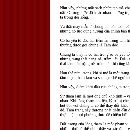
Như vậy, những mắt xích phức tạp mà chún
uất. Ở từng mức độ khác nhau, những trạn
ta trong đời sống.
Và thật may mắn là chúng ta hoàn toàn có 
những nỗ lực đúng hướng của chính bản t
Có ba yếu tố độc hại tiềm ẩn trong tâm h
thường được gọi chung là Tam độc.
Chúng ta thấy là có hai trong số ba yếu 
những trạng thái nặng nề, trầm uất. Điều 
thái tâm hồn nặng nề, trầm uất thì cũng l
Hơn thế nữa, trong khi si mê là một trạng t
tâm niệm tham lam và sân hận chế ngự hoàn 
Như vậy, điểm khởi đầu của chúng ta trong 
Sự tham lam là một ông chủ khó tính – vì
nhau. Khi lòng tham nổi lên, lý trí bị ch
hút đối với chúng ta có thể thay đổi khá
đó. Tâm trạng này thường phát triển dần d
thực hiện mọi phương thức để chiếm hữu 
Đối tượng của lòng tham là một phạm vi k
những thứ có thể nhìn thấy và xác định g