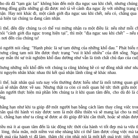
ho dù đã “tạm gác lại” không bàn đến một địa ngục sau khi chết, nhưng chúng
ương đồng giữa những gì đã được mô tả về cảnh địa ngục ấy với những trạng t
hận. Hay nói khác đi, một cảnh giới địa ngục sau khi chết, nếu có, chẳng qua
à hiện tại chúng ta đang cảm nhận.
ì thế, đến đây chúng ta có thể vui mừng nhận ra một điều là: nếu như mỗi ch
hỏi “cảnh giới địa ngục trong hiện tại”, thì một “địa ngục sau khi chết” – nế
à nơi đến của chúng ta!
ó người nói rằng: “Hạnh phúc là sự tạm dừng của những khổ đau.” Phát biểu n
hưng cũng tạm nói lên được thực trạng “vui ít khổ nhiều” của đời sống. Nga
ay mắn thì sự trải nghiệm khổ đau dường như vẫn là tính chất chủ đạo của cuộ
hưng những nỗi khổ đến với chúng ta cũng không hề có sự đồng nhất như nh
hi nguyên nhân khác nhau thì kết quả nhận lãnh cũng sẽ khác nhau.
ì thế, luật nhân quả xưa nay vốn thường được hiểu như là mối tương quan gi
uả sẽ nhận được về sau. Nhưng thật ra còn có mối quan hệ tức thời giữa một 
hân người thực hiện mà phần lớn chúng ta ít khi quan tâm đến, cho dù đó là 
ống.
hẳng hạn như khi ta giúp đỡ một người bạn bằng cách làm thay công việc tron
hân quả thì hành vi này được xem là một điều thiện và sẽ mang lại cho ta mộ
ai, chẳng hạn như ta cũng sẽ được ai đó giúp đỡ khi cần thiết, hoặc sẽ nhận đ
iều mà ít ai quan tâm đến là tác động tức thời của hành vi tốt đẹp mà ta vừa t
ài lòng, thỏa mãn, một niềm vui nhẹ nhàng khi có thể làm được công việc mà ta 
 quả của hành vi đã làm, thậm chí còn phải nói là một kết quả trực tiếp, thi