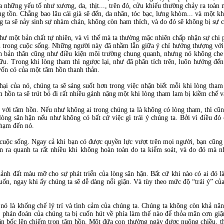
 những yếu tố như xương, da, thịt..., trên đó, cửu khiếu thường chảy ra toàn
g tồn. Chẳng bao lâu cái già sẽ đến, da nhăn, tóc bạc, lưng khòm... và một khi
g ta sẽ nảy sinh sự nhàm chán, không còn ham thích, và do đó sẽ không bị sự 
ư một bản chất tự nhiên, và vì thế mà ta thường mặc nhiên chấp nhận sự chi 
n trong cuộc sống. Những người này đã nhầm lẫn giữa ý chí hướng thượng với 
n bản thân cũng như điều kiện môi trường chung quanh, nhưng nó không che 
ữu. Trong khi lòng tham thì ngược lại, như đã phân tích trên, luôn hướng đ
vốn có của một tâm hồn thanh thản.
ại của nó, chúng ta sẽ sáng suốt hơn trong việc nhận biết mỗi khi lòng tham
m hồn ta sẽ trút bỏ đi rất nhiều gánh nặng một khi lòng tham lam bị kiềm chế v
i với tâm hồn. Nếu như không ai trong chúng ta là không có lòng tham, thì cũ
òng sân hận nếu như không có bất cứ việc gì trái ý chúng ta. Bởi vì điều đó
phạm đến nó.
 cuộc sống. Ngay cả khi bạn có được quyền lực vượt trên mọi người, bạn cũng
n ra quanh ta rất nhiều khi không hoàn toàn do ta kiểm soát, và do đó mà n
ảnh đất màu mỡ cho sự phát triển của lòng sân hận. Bất cứ khi nào có ai đó l
n, ngay khi ấy chúng ta sẽ dễ dàng nổi giận. Và tùy theo mức độ “trái ý” của
a nó là khống chế lý trí và tình cảm của chúng ta. Chúng ta không còn khả nă
phán đoán của chúng ta bị cuốn hút về phía làm thế nào để thỏa mãn cơn giậ
ận bốc lên chiếm trọn tâm hồn. Một đứa con thường ngày được nuông chiều, t