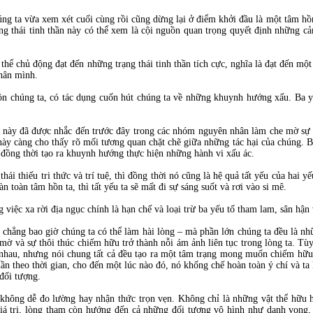
g ta vừa xem xét cuối cùng rồi cũng dừng lại ở điểm khởi đầu là một tâm hồ
g thái tinh thần này có thể xem là cội nguồn quan trọng quyết định những c
thể chủ động đạt đến những trạng thái tinh thần tích cực, nghĩa là đạt đến mộ
hân mình.
ồn chúng ta, có tác dụng cuốn hút chúng ta về những khuynh hướng xấu. Ba yế
tố này đã được nhắc đến trước đây trong các nhóm nguyên nhân làm che mờ sự 
này càng cho thấy rõ mối tương quan chặt chẽ giữa những tác hại của chúng. Bở
à đồng thời tạo ra khuynh hướng thực hiện những hành vi xấu ác.
hái thiếu tri thức và trí tuệ, thì đồng thời nó cũng là hệ quả tất yếu của hai y
toàn tâm hồn ta, thì tất yếu ta sẽ mất đi sự sáng suốt và rơi vào si mê.
việc xa rời địa ngục chính là hạn chế và loại trừ ba yếu tố tham lam, sân hận 
 chẳng bao giờ chúng ta có thể làm hài lòng – mà phần lớn chúng ta đều là n
e mờ và sự thôi thúc chiếm hữu trở thành nỗi ám ảnh liên tục trong lòng ta. T
c nhau, nhưng nói chung tất cả đều tạo ra một tâm trạng mong muốn chiếm hữu
ần theo thời gian, cho đến một lúc nào đó, nó khống chế hoàn toàn ý chí và ta
đối tượng.
hông dễ đo lường hay nhận thức trọn vẹn. Không chỉ là những vật thể hữu hìn
iá trị, lòng tham còn hướng đến cả những đối tượng vô hình như danh vọng, t