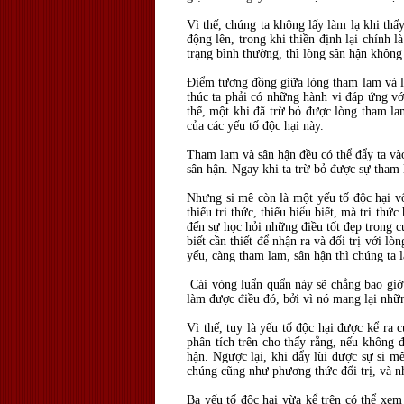
Vì thế, chúng ta không lấy làm lạ khi thấ
động lên, trong khi thiền định lại chính 
trạng bình thường, thì lòng sân hận khôn
Điểm tương đồng giữa lòng tham lam và lò
thúc ta phải có những hành vi đáp ứng vớ
thế, một khi đã trừ bỏ được lòng tham lam
của các yếu tố độc hại này.
Tham lam và sân hận đều có thể đẩy ta vào 
sân hận. Ngay khi ta trừ bỏ được sự tham l
Nhưng si mê còn là một yếu tố độc hại vố
thiếu tri thức, thiếu hiểu biết, mà tri th
đến sự học hỏi những điều tốt đẹp trong c
biết cần thiết để nhận ra và đối trị với 
yếu, càng tham lam, sân hận thì chúng ta 
Cái vòng luẩn quẩn này sẽ chẳng bao giờ c
làm được điều đó, bởi vì nó mang lại những
Vì thế, tuy là yếu tố độc hại được kể ra
phân tích trên cho thấy rằng, nếu không 
hận. Ngược lại, khi đẩy lùi được sự si m
chúng cũng như phương thức đối trị, và n
Ba yếu tố độc hại vừa kể trên có thể xem