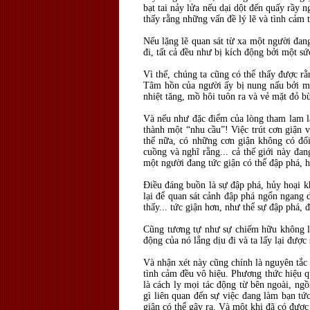
bạt tai nảy lửa nếu dại dột đến quấy rầy 
thấy rằng những vấn đề lý lẽ và tình cảm
Nếu lặng lẽ quan sát từ xa một người đang
đi, tất cả đều như bị kích động bởi một s
Vì thế, chúng ta cũng có thể thấy được r
Tâm hồn của người ấy bị nung nấu bởi một
nhiệt tăng, mồ hôi tuôn ra và vẻ mặt đỏ bừ
Và nếu như đặc điểm của lòng tham lam là 
thành một “nhu cầu”! Việc trút cơn giận v
thế nữa, có những cơn giận không có đố
cuồng và nghĩ rằng... cả thế giới này đa
một người đang tức giận có thể đập phá, hủ
Điều đáng buồn là sự đập phá, hủy hoại k
lại để quan sát cảnh đập phá ngổn ngang d
thấy... tức giận hơn, như thể sự đập phá,
Cũng tương tự như sự chiếm hữu không là
động của nó lắng dịu đi và ta lấy lại được 
Và nhận xét này cũng chính là nguyên tắc 
tình cảm đều vô hiệu. Phương thức hiệu qu
là cách ly mọi tác động từ bên ngoài, ng
gì liên quan đến sự việc đang làm bạn tứ
giận có thể gây ra. Và một khi đã có được 