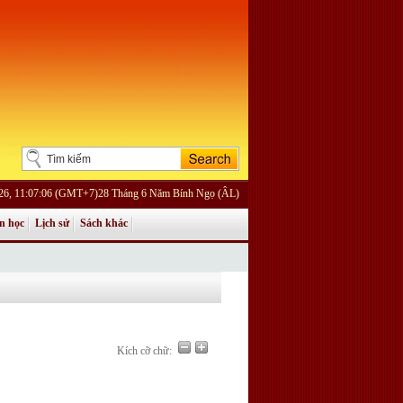
026, 11:07:06 (GMT+7)28 Tháng 6 Năm Bính Ngọ (ÂL)
n học
Lịch sử
Sách khác
Kích cỡ chữ: