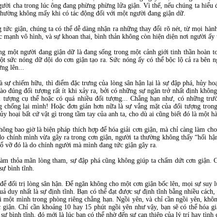
người cha trong lúc ông đang phừng phừng lửa giận. Vì thế, nếu chúng ta hiểu 
 thường không mấy khi có tác động đối với một người đang giận dữ.
 tức giận, chúng ta có thể dễ dàng nhận ra những thay đổi rõ nét, từ mọi hành
ức mạnh vô hình, và sự khoan thai, bình thản không còn hiện diện nơi người ấy 
ằng một người đang giận dữ là đang sống trong một cảnh giới tinh thần hoàn t
 sức nóng dữ dội do cơn giận tạo ra. Sức nóng ấy có thể bộc lộ cả ra bên n
ng lên...
sự chiếm hữu, thì điểm đặc trưng của lòng sân hận lại là sự đập phá, hủy hoạ
ào đúng đối tượng rất ít khi xảy ra, bởi có những sự ngăn trở nhất định khôn
i tượng cụ thể hoặc có quá nhiều đối tượng... Chẳng hạn như, có những trư
ng chống lại mình! Hoặc đơn giản hơn nữa là sự vắng mặt của đối tượng trong
y hoại bất cứ vật gì trong tầm tay của anh ta, cho dù ai cũng biết đó là một h
hông bao giờ là biện pháp thích hợp để hóa giải cơn giận, mà chỉ càng làm c
o chính mình vừa gây ra trong cơn giận, người ta thường không thấy “hối hận”
 đổ vỡ đó là do chính người mà mình đang tức giận gây ra.
m thỏa mãn lòng tham, sự đập phá cũng không giúp ta chấm dứt cơn giận. Cơ
sự bình tĩnh.
để đối trị lòng sân hận. Để ngăn không cho một cơn giận bốc lên, mọi sự suy lu
ả duy nhất là sự định tĩnh. Bạn có thể đạt được sự định tĩnh bằng nhiều cách,
ồi một mình trong phòng riêng chẳng hạn. Ngồi yên, và chỉ cần ngồi yên, khôn
c giận. Chỉ cần khoảng 10 hay 15 phút ngồi yên như vậy, bạn sẽ có thể hóa g
sự bình tĩnh, đó mới là lúc bạn có thể nhờ đến sự can thiệp của lý trí hay tình