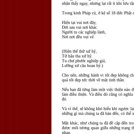
nhận thấy ngay, nhưng lại rất ít khi lưu t
Trong kinh Pháp cú, ở kệ số 18 đức Phật 
Hiện tại vui nơi đây,
Đời sau vui nơi khác.
Người tu các nghiệp lành,
Nơi nơi đều vui vẻ.
(Hiện thế thử xứ hỷ,
Tử hậu tha xứ hỷ.
Tu chư phước nghiệp giả,
Lưỡng xứ câu hoan hỷ.)
Cho nên, những hành vi tốt đẹp không chỉ
quả tốt đẹp tức thời về mặt tinh thần.
Nếu bạn đã từng làm một việc thiện nào đó
làm điều thiện. Và điều đó cũng có nghĩa
đó.
Và vì thế, sẽ không khó hiểu khi ngược lạ
những gì mà chúng ta đã bàn đến, có thể 
Mặt khác, như chúng ta đã đề cập đến tro
được mối tương quan giữa những trạng th
nhau.