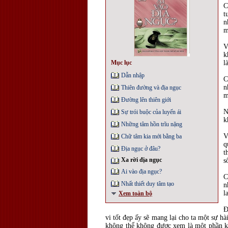
C
t
n
m
V
k
Mục lục
l
Dẫn nhập
C
n
Thiên đường và địa ngục
m
Đường lên thiên giới
N
Sự trói buộc của luyến ái
k
Những tâm hồn trĩu nặng
V
Chữ tâm kia mới bằng ba
q
Địa ngục ở đâu?
t
Xa rời địa ngục
s
Ai vào địa ngục?
C
Nhất thiết duy tâm tạo
n
l
Xem toàn bộ
Đ
vi tốt đẹp ấy sẽ mang lại cho ta một sự h
không thể không được xem là một phần kết