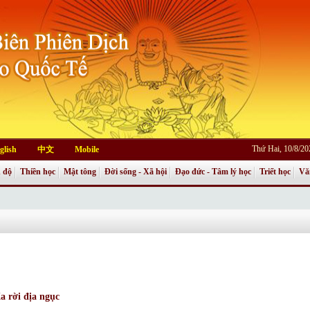
Thứ Hai, 10/8/2
glish
中文
Mobile
 độ
Thiền học
Mật tông
Đời sống - Xã hội
Đạo đức - Tâm lý học
Triết học
Vă
a rời địa ngục