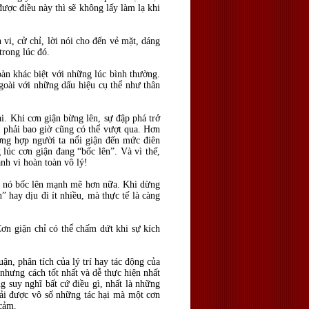
được điều này thì sẽ không lấy làm lạ khi
 vi, cử chỉ, lời nói cho đến vẻ mặt, dáng
trong lúc đó.
oàn khác biệt với những lúc bình thường.
goài với những dấu hiệu cụ thể như thân
i. Khi cơn giận bừng lên, sự đập phá trở
g phải bao giờ cũng có thể vượt qua. Hơn
ờng hợp người ta nổi giận đến mức điên
 lúc cơn giận đang “bốc lên”. Và vì thế,
ành vi hoàn toàn vô lý!
ho nó bốc lên mạnh mẽ hơn nữa. Khi dừng
 hay dịu đi ít nhiều, mà thực tế là càng
n giận chỉ có thể chấm dứt khi sự kích
ận, phân tích của lý trí hay tác động của
 nhưng cách tốt nhất và dễ thực hiện nhất
g suy nghĩ bất cứ điều gì, nhất là những
iải được vô số những tác hại mà một cơn
 cảm.