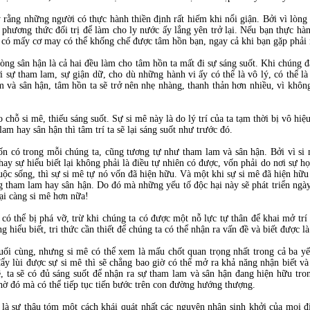
y rằng những người có thực hành thiền định rất hiếm khi nổi giận. Bởi vì lòn
là phương thức đối trị để làm cho ly nước ấy lắng yên trở lại. Nếu bạn thực h
g có mấy cơ may có thể khống chế được tâm hồn bạn, ngay cả khi bạn gặp phải n
ng sân hận là cả hai đều làm cho tâm hồn ta mất đi sự sáng suốt. Khi chúng 
i sự tham lam, sự giận dữ, cho dù những hành vi ấy có thể là vô lý, có thể l
 và sân hận, tâm hồn ta sẽ trở nên nhẹ nhàng, thanh thản hơn nhiều, vì không
chỗ si mê, thiếu sáng suốt. Sự si mê này là do lý trí của ta tạm thời bị vô hi
am hay sân hận thì tâm trí ta sẽ lại sáng suốt như trước đó.
n có trong mỗi chúng ta, cũng tương tự như tham lam và sân hận. Bởi vì si 
ức hay sự hiểu biết lại không phải là điều tự nhiên có được, vốn phải do nơi sự
uộc sống, thì sự si mê tự nó vốn đã hiện hữu. Và một khi sự si mê đã hiện hữu
lòng tham lam hay sân hận. Do đó mà những yếu tố độc hại này sẽ phát triển ng
lại càng si mê hơn nữa!
ó thể bị phá vỡ, trừ khi chúng ta có được một nỗ lực tự thân để khai mở trí t
 hiểu biết, tri thức cần thiết để chúng ta có thể nhận ra vấn đề và biết được l
 cuối cùng, nhưng si mê có thể xem là mấu chốt quan trọng nhất trong cả ba 
đẩy lùi được sự si mê thì sẽ chẳng bao giờ có thể mở ra khả năng nhận biết v
ê, ta sẽ có đủ sáng suốt để nhận ra sự tham lam và sân hận đang hiện hữu tro
hờ đó mà có thể tiếp tục tiến bước trên con đường hướng thượng.
 là sự thâu tóm một cách khái quát nhất các nguyên nhân sinh khởi của mọi đi