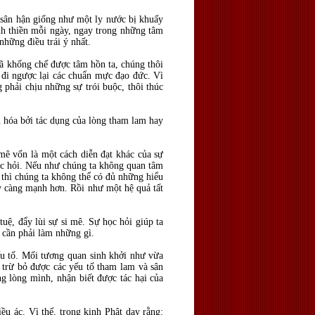
g sân hận giống như một ly nước bị khuấy
ành thiền mỗi ngày, ngay trong những tâm
hững điều trái ý nhất.
đã khống chế được tâm hồn ta, chúng thôi
à đi ngược lại các chuẩn mực đạo đức. Vì
 phải chịu những sự trói buộc, thôi thúc
ệu hóa bởi tác dụng của lòng tham lam hay
mê vốn là một cách diễn đạt khác của sự
 học hỏi. Nếu như chúng ta không quan tâm
 thì chúng ta không thể có đủ những hiểu
ày càng mạnh hơn. Rồi như một hệ quả tất
uệ, đẩy lùi sự si mê. Sự học hỏi giúp ta
à cần phải làm những gì.
yếu tố. Mối tương quan sinh khởi như vừa
à trừ bỏ được các yếu tố tham lam và sân
ng lòng mình, nhận biết được tác hại của
ều ác. Vì thế, trong kinh Phật dạy rằng: