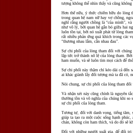
tượng không thể nhìn thấy và cũng không 
Hơn thế nữa, ý thức chiếm hữu do lòng t
trong quan hệ nam nữ hay vợ chồng, ngoà
nghĩ rằng người chồng là “của mình”, và l
như vô lý, bởi quan hệ gắn bó giữa hai ng
luôn tồn tại, bởi nó xuất phát từ lòng th
rất nhiều phản ứng quá khích trong các v
“thương nhau lắm, cắn nhau đau”.
Sự chi phối của lòng tham đối với chúng 
lập tức trở thành nô lệ của lòng tham. Bở
ham muốn, và sẽ luôn tìm mọi cách để t
Sự chi phối này thậm chí kéo dài cả đến s
ai khác giành lấy đối tượng mà ta đã có, n
Nói chung, sự chi phối của lòng tham đối
Và nhận xét này cũng chính là nguyên tắc 
thường tồn và vô nghĩa của chúng khi so s
sự chi phối của lòng tham.
Tương tự, đối với danh vọng, tiếng tăm, s
giúp ta tạo ra một cuộc sống hạnh phúc, 
chán, không còn ham thích, và do đó sẽ kh
Đối với những người xuất gia, để đối trị