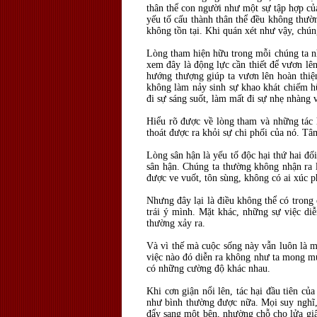
thân thể con người như một sự tập hợp của
yếu tố cấu thành thân thể đều không thườn
không tồn tại. Khi quán xét như vậy, chún
Lòng tham hiện hữu trong mỗi chúng ta nh
xem đây là động lực cần thiết để vươn lê
hướng thượng giúp ta vươn lên hoàn thiệ
không làm nảy sinh sự khao khát chiếm h
đi sự sáng suốt, làm mất đi sự nhẹ nhàng 
Hiểu rõ được về lòng tham và những tác h
thoát được ra khỏi sự chi phối của nó. Tâ
Lòng sân hận là yếu tố độc hại thứ hai đố
sân hận. Chúng ta thường không nhận ra l
được ve vuốt, tôn sùng, không có ai xúc 
Nhưng đây lại là điều không thể có trong
trái ý mình. Mặt khác, những sự việc diễ
thường xảy ra.
Và vì thế mà cuộc sống này vẫn luôn là m
việc nào đó diễn ra không như ta mong muố
có những cường độ khác nhau.
Khi cơn giận nổi lên, tác hại đầu tiên củ
như bình thường được nữa. Mọi suy nghĩ, 
đẩy sang một bên, nhường chỗ cho lửa gi