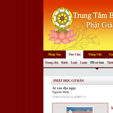
Pháp Âm
Thư Viện
Tiếng Việt
En
Trang chủ
Kinh
Luật
Luận
PH cơ bản
Tịnh
PHẬT HỌC CƠ BẢN
Ai vào địa ngục
Nguyên Minh
13/01/2554 01:52 (GMT+7)
X