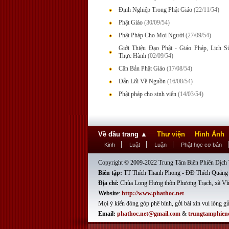
Định Nghiệp Trong Phật Giáo
(22/11/54)
Phật Giáo
(30/09/54)
Phật Pháp Cho Mọi Người
(27/09/54)
Giới Thiệu Đạo Phật - Giáo Pháp, Lịch 
Thực Hành
(02/09/54)
Căn Bản Phật Giáo
(17/08/54)
Dẫn Lối Về Nguồn
(16/08/54)
Phật pháp cho sinh viên
(14/03/54)
Về đầu trang
▲
Thư viện
Hình Ảnh
Kinh
Luật
Luận
Phật học cơ bản
Copyright © 2009-2022 Trung Tâm Biên Phiên Dịch T
Biên tập:
TT Thích Thanh Phong - ĐĐ Thích Quảng
Địa chỉ:
Chùa Long Hưng thôn Phương Trạch, xã Vĩ
Website
:
http://www.phathoc.net
Mọi ý kiến đóng góp phê bình, gởi bài xin vui lòng gử
Email:
phathoc.net@gmail.com
&
trungtamphien