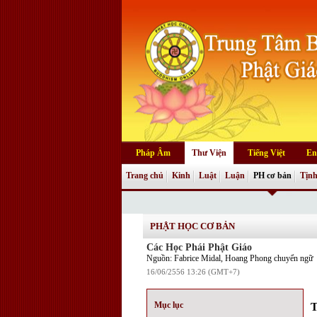
Pháp Âm
Thư Viện
Tiếng Việt
En
Trang chủ
Kinh
Luật
Luận
PH cơ bản
Tịnh
PHẬT HỌC CƠ BẢN
Các Học Phái Phật Giáo
Nguồn: Fabrice Midal, Hoang Phong chuyển ngữ
16/06/2556 13:26 (GMT+7)
Mục lục
T