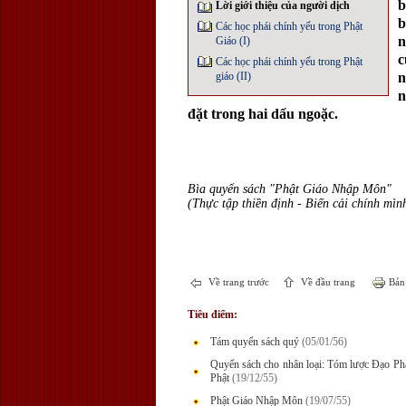
b
Lời giới thiệu của người dịch
b
Các học phái chính yếu trong Phật
n
Giáo (I)
c
Các học phái chính yếu trong Phật
n
giáo (II)
n
đặt trong hai dấu ngoặc.
Bìa quyển sách "Phật Giáo Nhập Môn"
(Thực tập thiền định - Biến cải chính mìn
Về trang trước
Về đầu trang
Bản 
Tiêu điểm:
Tám quyển sách quý
(05/01/56)
Quyển sách cho nhân loại: Tóm lược Đạo P
Phật
(19/12/55)
Phật Giáo Nhập Môn
(19/07/55)