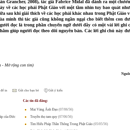
ản Grancher, 2008), tác giả Fabrice Midal đã dành ra một chương
ày về các học phái Phật Giáo với một tầm nhìn tuy bao quát như
ữa sau khi giải thích về các học phái khác nhau trong Phật Giáo vớ
ủa mình thì tác giả cũng không ngần ngại cho biết thêm con đ
gười đọc là trong phần chuyển ngữ dưới đây có một vài lời ghi
hằm giúp người đọc theo dõi nguyên bản. Các lời ghi chú này đ
h - Mở rộng con tim)
Nguồn
để in
Gửi cho bạn bè
Gửi ý kiến
Các tin đã đăng:
Mai Vàng Ánh Đạo
(07/06/56)
háp của Đức
Truyền thọ tam quy
(07/06/56)
Tìm Hiểu Pháp Thần Thông Trong Phật Giáo
(05/05/56)