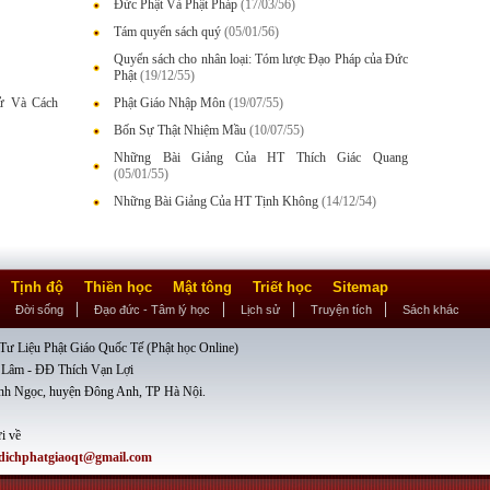
Đức Phật Và Phật Pháp
(17/03/56)
Tám quyển sách quý
(05/01/56)
Quyển sách cho nhân loại: Tóm lược Đạo Pháp của Đức
Phật
(19/12/55)
Sử Và Cách
Phật Giáo Nhập Môn
(19/07/55)
Bốn Sự Thật Nhiệm Mầu
(10/07/55)
Những Bài Giảng Của HT Thích Giác Quang
(05/01/55)
Những Bài Giảng Của HT Tịnh Không
(14/12/54)
Tịnh độ
Thiền học
Mật tông
Triết học
Sitemap
Đời sống
Đạo đức - Tâm lý học
Lịch sử
Truyện tích
Sách khác
ư Liệu Phật Giáo Quốc Tế (Phật học Online)
 Lâm - ĐĐ Thích Vạn Lợi
nh Ngọc, huyện Đông Anh, TP Hà Nội.
i về
dichphatgiaoqt@gmail.com