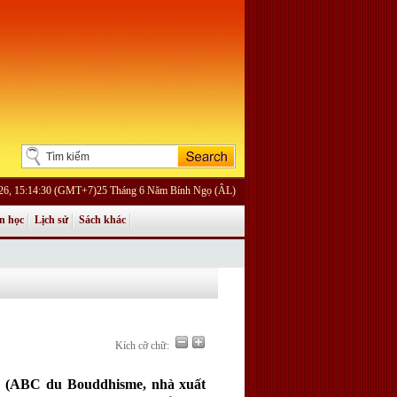
026, 15:14:30 (GMT+7)25 Tháng 6 Năm Bính Ngọ (ÂL)
n học
Lịch sử
Sách khác
Kích cỡ chữ:
"
(ABC du Bouddhisme, nhà xuất