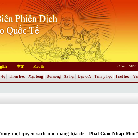
Thứ Sáu, 7/8/2
glish
中文
Mobile
 độ
Thiền học
Mật tông
Đời sống - Xã hội
Đạo đức - Tâm lý học
Triết học
Vă
rong một quyển sách nhỏ mang tựa đề
"Phật Giáo Nhập Môn