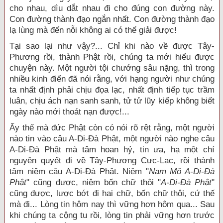
cho nhau, dìu dắt nhau đi cho đúng con đường này.
Con đường thành đạo ngắn nhất. Con đường thành đạo
lạ lùng mà đến nỗi không ai có thể giải được!
Tại sao lại như vậy?... Chỉ khi nào về được Tây-
Phương rồi, thành Phật rồi, chúng ta mới hiểu được
chuyện này. Một người tội chướng sâu nặng, thì trong
nhiều kinh điển đã nói rằng, với hạng người như chúng
ta nhất định phải chịu đọa lạc, nhất định tiếp tục trầm
luân, chịu ách nạn sanh sanh,
tử tử lũy kiếp không biết
ngày nào mới thoát nạn được!...
Ấy thế mà đức Phật còn có nói rõ rệt rằng, một người
nào tin vào câu A-Di-Đà Phật, một người nào nghe câu
A-Di-Đà Phật mà tâm hoan hỷ, tin ưa, hạ một chí
nguyện quyết đi về Tây-Phương Cực-Lạc, rồi thành
tâm niệm câu A-Di-Đà Phật. Niệm "
Nam Mô A-Di-Đà
Phật
" cũng được, niệm bốn chữ thôi "
A-Di-Đà Phật
"
cũng được, lược bớt đi hai chữ, bốn chữ thôi, cứ thế
mà đi... Lòng tin hôm nay thì vững hơn hôm qua... Sau
khi chúng ta cộng tu rồi, lòng tin phải vững hơn trước