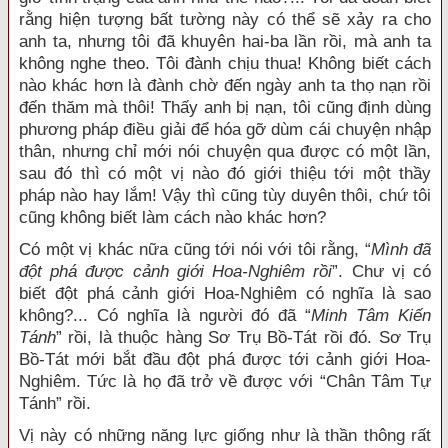
rằng hiện tượng bất tường này có thể sẽ xảy ra cho
anh ta, nhưng tôi đã khuyên hai-ba lần rồi, mà anh ta
không nghe theo. Tôi đành chịu thua! Không biết cách
nào khác hơn là đành chờ đến ngày anh ta thọ nạn rồi
đến thăm mà thôi! Thấy anh bị nạn, tôi cũng định dùng
phương pháp điều giải để hóa gỡ dùm cái chuyện nhập
thân, nhưng chỉ mới nói chuyện qua được có một lần,
sau đó thì có một vị nào đó giới thiệu tới một thầy
pháp nào hay lắm! Vậy thì cũng tùy duyên thôi, chứ tôi
cũng không biết làm cách nào khác hơn?
Có một vị khác nữa cũng tới nói với tôi rằng, “
M
ình đã
đột phá được cảnh giới Hoa-Nghiêm rồi
”. Chư vị có
biết đột phá cảnh giới Hoa-Nghiêm có nghĩa là sao
không?... Có nghĩa là người đó đã “
Minh Tâm Kiến
Tánh
” rồi, là thuộc hàng Sơ Trụ Bồ-Tát rồi đó. Sơ Trụ
Bồ-Tát mới bắt đầu đột phá được tới cảnh giới Hoa-
Nghiêm. Tức là họ đã trở về được với “Chân Tâm Tự
Tánh” rồi.
Vị này có những năng lực giống như là thần thông rất