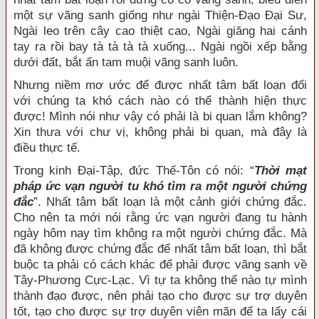
một sự vãng sanh giống như ngài Thiện-Đạo Đại Sư,
Ngài leo trên cây cao thiệt cao, Ngài giăng hai cánh
tay ra rồi bay tà tà tà tà xuống... Ngài ngồi xếp bằng
dưới đất, bắt ấn tam muội vãng sanh luôn.
Nhưng niềm mơ ước để được nhất tâm bất loạn đối
với chúng ta khó cách nào có thể thành hiện thực
được! Mình nói như vậy có phải là bi quan lắm không?
Xin thưa với chư vị, không phải bi quan, mà đây là
điều thực tế.
Trong kinh Đại-Tập, đức Thế-Tôn có nói: “
Thời mạt
pháp ức vạn người tu khó tìm ra một người chứng
đắc
”. Nhất tâm bất loạn là một cảnh giới chứng đắc.
Cho nên ta mới nói rằng ức vạn người đang tu hành
ngày hôm nay tìm không ra một người chứng đắc. Mà
đã không được chứng đắc để nhất tâm bất loạn, thì bắt
buộc ta phải có cách khác để phải được vãng sanh về
Tây-Phương Cực-Lạc. Vì tự ta không thể nào tự mình
thành đạo được, nên phải tạo cho được sự trợ duyên
tốt, tạo cho được sự trợ duyên viên mãn để ta lấy cái