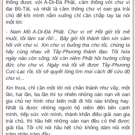
thông được với A-Di-Đà Phật, cảm thông với chư vị
đại Bồ-Tát, và nhất là cảm thông chư vị oan gia trái
chủ để khi mình nằm xuống chỉ cần chắp tay lại nói
một lời:
- Nam Mô A-Di-Đà Phật. Chư vị ơi! Hồi giờ tôi mê
muội, tôi làm sai rồi!... Bây giờ tôi thành tâm xin sám
hối với chư vị. Xin chư vị buông tha cho tôi, chúng ta
hãy cùng nhau về Tây-Phương thành đạo. Tôi hứa
ngày nào còn sống, tôi còn niệm Phật hồi hướng công
đức cho chư vị. Ngày mà tôi về
được Tây-Phương
Cực-Lạc rồi, tôi sẽ quyết lòng tìm mọi cách để cứu độ
chư vị...
Xin thưa, chỉ cần một lời nói chân thành như vậy, một
lần, hai lần, ba lần thì tự nhiên những oán nạn về oan
gia chủ nợ hình như biến mất đi hồi nào không hay.
Nhất là được những người hộ niệm đến bên cạnh
mình, tiếp sức với mình, thành khẩn điều giải oan gia
trái chủ, thì hầu hết những oán nạn đều có thể được
giải tỏa. Tôi chỉ nói hầu hết chứ không dám nói một
trăm phần trăm đâu.