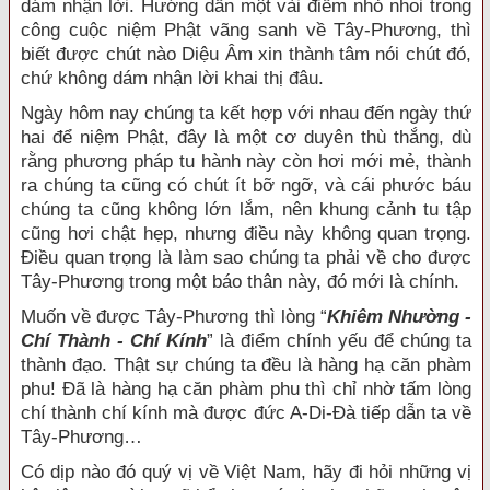
dám nhận lời. Hướng dẫn một vài điểm nhỏ nhoi trong
công cuộc niệm Phật vãng sanh về Tây-Phương, thì
biết được chút nào Diệu Âm xin thành tâm nói chút đó,
chứ không dám nhận lời khai thị đâu.
Ngày hôm nay chúng ta kết hợp với nhau đến ngày thứ
hai để niệm Phật, đây là một cơ duyên thù thắng, dù
rằng phương pháp tu hành này còn hơi mới mẻ, thành
ra chúng ta cũng có chút ít bỡ ngỡ, và cái phước báu
chúng ta cũng không lớn lắm, nên khung cảnh tu tập
cũng hơi chật hẹp, nhưng điều này không quan trọng.
Điều quan trọng là làm sao chúng ta phải về cho được
Tây-Phương trong một báo thân này, đó mới là chính.
Muốn về được Tây-Phương thì lòng “
Khiêm Nhường -
Chí Thành - Chí Kính
” là điểm chính yếu để chúng ta
thành đạo. Thật sự chúng ta đều là hàng hạ căn phàm
phu! Đã là hàng hạ căn phàm phu thì chỉ nhờ tấm lòng
chí thành chí kính mà được đức A-Di-Đà tiếp dẫn ta về
Tây-Phương…
Có dịp nào đó quý vị về Việt Nam, hãy đi hỏi những vị