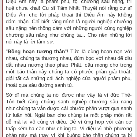
Diệu Âm này là phàm phu, tội chướng sâu nặng, trí
huệ chưa khai! Cư sĩ Tâm Nhật Thuyết nói rằng cư sĩ
Diệu Âm cho lời pháp thoại thì Diệu Âm này không
dám nhận. Chỉ biết rằng mình là người nghiệp chướng
sâu nặng nên thông cảm với những người cùng nghiệp
chướng sâu nặng như chúng ta... Cho nên những lời
nói này là lời tâm sự.
"
Đồng hoạn tương thân
"! Tức là cùng hoạn nạn với
nhau, chúng ta thương nhau, đùm bọc với nhau để dìu
dắt nhau nương theo pháp Phật, cầu mong cho trong
một báo thân này chúng ta có phước phần giải thoát,
giải tất cả những cái ách nghiệp của người phàm phu,
thoát qua sáu đường sanh tử.
Sở dĩ mà chúng ta nói được như vậy là vì đức Thế-
Tôn biết rằng chúng sanh nghiệp chướng sâu nặng
như chúng ta vẫn được cái phước phần vượt qua sanh
tử luân hồi. Ngài ban cho chúng ta một pháp môn rất
dễ mà lại vô cùng vi diệu. Dễ vì ứng hợp với căn cơ
thấp kém hạ căn như chúng ta. Vi diệu vì nhờ phương
pháp này mà thay vì khi buông báo thân chúng ta bị