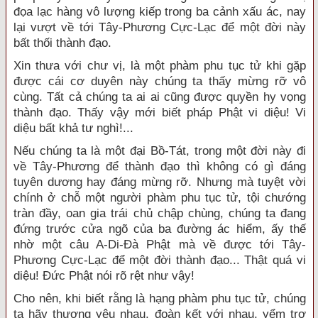
đọa lạc hàng vô lượng kiếp trong ba cảnh xấu ác, nay
lại vượt về tới Tây-Phương Cực-Lạc để một đời này
bất thối thành đạo.
Xin thưa với chư vị, là một phàm phu tục tử khi gặp
được cái cơ duyên này chúng ta thấy mừng rỡ vô
cùng. Tất cả chúng ta ai ai cũng được quyền hy vọng
thành đạo. Thấy vậy mới biết pháp Phật vi diệu! Vi
diệu bất khả tư nghì!...
Nếu chúng ta là một đại Bồ-Tát, trong một đời này đi
về Tây-Phương để thành đạo thì không có gì đáng
tuyên dương hay đáng mừng rỡ. Nhưng mà tuyệt vời
chính ở chỗ một người phàm phu tục tử, tội chướng
tràn đầy, oan gia trái chủ chập chùng, chúng ta đang
đứng trước cửa ngõ của ba đường ác hiểm, ấy thế
nhờ một câu A-Di-Đà Phật mà về được tới Tây-
Phương Cực-Lạc để một đời thành đạo... Thật quá vi
diệu! Đức Phật nói rõ rệt như vậy!
Cho nên, khi biết rằng là hạng phàm phu tục tử, chúng
ta hãy thương yêu nhau, đoàn kết với nhau, yểm trợ