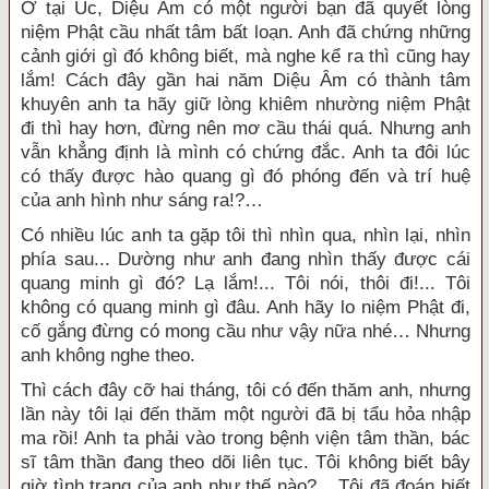
Ở tại Úc, Diệu Âm có một người bạn đã quyết lòng
niệm Phật cầu nhất tâm bất loạn. Anh đã chứng những
cảnh giới gì đó không biết, mà nghe kể ra thì cũng hay
lắm! Cách đây gần hai năm Diệu Âm có thành tâm
khuyên anh ta hãy giữ lòng khiêm nhường niệm Phật
đi thì hay hơn, đừng nên mơ cầu thái quá. Nhưng anh
vẫn khẳng định là mình có chứng đắc. Anh ta đôi lúc
có thấy được hào quang gì đó phóng đến và trí huệ
của anh hình như sáng ra!?…
Có nhiều lúc anh ta gặp tôi thì nhìn qua, nhìn lại, nhìn
phía sau... Dường như anh đang nhìn thấy được cái
quang minh gì đó? Lạ lắm!... Tôi nói, thôi đi!... Tôi
không có quang minh gì đâu. Anh hãy lo niệm Phật đi,
cố gắng đừng có mong cầu như vậy nữa nhé… Nhưng
anh không nghe theo.
Thì cách đây cỡ hai tháng, tôi có đến thăm anh, nhưng
lần này tôi lại đến thăm một người đã bị tẩu hỏa nhập
ma rồi! Anh ta phải vào trong bệnh viện tâm thần, bác
sĩ tâm thần đang theo dõi liên tục. Tôi không biết bây
giờ tình trạng của anh như thế nào?... Tôi đã đoán biết