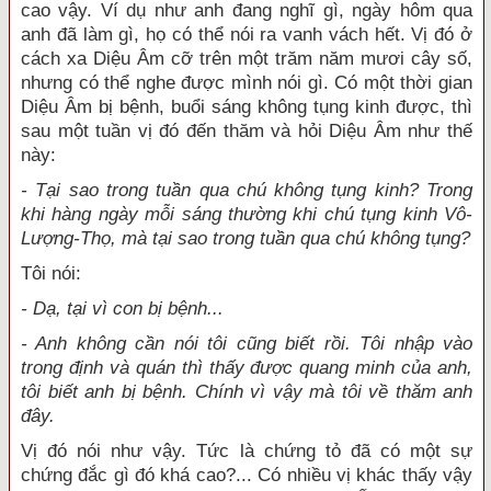
cao vậy. Ví dụ như anh đang nghĩ gì, ngày hôm qua
anh đã làm gì, họ có thể nói ra vanh vách hết. Vị đó ở
cách xa Diệu Âm cỡ trên một trăm năm mươi cây số,
nhưng có thể nghe được mình nói gì. Có một thời gian
Diệu Âm bị bệnh, buổi sáng không tụng kinh được, thì
sau một tuần vị đó đến thăm và hỏi Diệu Âm như thế
này:
- Tại sao trong tuần qua chú không tụng kinh? Trong
khi hàng ngày mỗi sáng thường khi chú tụng kinh Vô-
Lượng-Thọ, mà tại sao trong tuần qua chú không tụng?
Tôi nói:
- Dạ, tại vì con bị bệnh...
- Anh không cần nói tôi cũng biết rồi. Tôi nhập vào
trong định và quán thì thấy được quang minh của anh,
tôi biết anh bị bệnh. Chính vì vậy mà tôi về thăm anh
đây.
Vị đó nói như vậy. Tức là chứng tỏ đã có một sự
chứng đắc gì đó khá cao?... Có nhiều vị khác thấy vậy