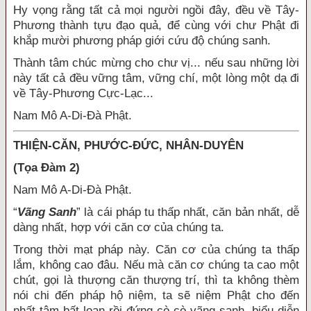
Hy vọng rằng tất cả mọi người ngồi đây, đều về Tây-
Phương thành tựu đạo quả, để cùng với chư Phật đi
khắp mười phương pháp giới cứu độ chúng sanh.
Thành tâm chúc mừng cho chư vị... nếu sau những lời
này tất cả đều vững tâm, vững chí, một lòng một dạ đi
về Tây-Phương Cực-Lạc...
Nam Mô A-Di-Đà Phật.
THIỆN-CĂN, PHƯỚC-ĐỨC, NHÂN-DUYÊN
(Tọa Đàm 2)
Nam Mô A-Di-Đà Phật.
“
Vãng Sanh
” là cái pháp tu thấp nhất, căn bản nhất, dễ
dàng nhất, hợp với căn cơ của chúng ta.
Trong thời mạt pháp này. Căn cơ của chúng ta thấp
lắm, không cao đâu. Nếu mà căn cơ chúng ta cao một
chút, gọi là thượng căn thượng trí, thì ta không thèm
nói chi đến pháp hộ niệm, ta sẽ niệm Phật cho đến
nhất tâm bất loạn rồi đứng cò cò vãng sanh, biểu diễn