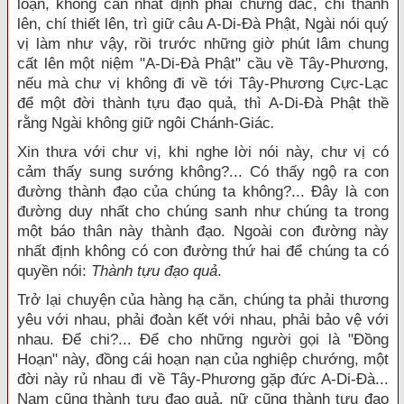
loạn, không cần nhất định phải chứng đắc, chí thành
lên, chí thiết lên, trì giữ câu A-Di-Đà Phật, Ngài nói quý
vị làm như vậy, rồi trước những giờ phút lâm chung
cất lên một niệm "A-Di-Đà Phật" cầu về Tây-Phương,
nếu mà chư vị không đi về tới Tây-Phương Cực-Lạc
để một đời thành tựu đạo quả, thì A-Di-Đà Phật thề
rằng Ngài không giữ ngôi Chánh-Giác
.
Xin thưa với chư vị, khi nghe lời nói này, chư vị có
cảm thấy sung sướng không?... Có thấy ngộ ra con
đường thành đạo của chúng ta không?... Đây là con
đường duy nhất cho chúng sanh như chúng ta trong
một báo thân này thành đạo. Ngoài con đường này
nhất định không có con đường thứ hai để chúng ta có
quyền nói:
Thành tựu đạo quả
.
Trở lại chuyện của hàng hạ căn, chúng ta phải thương
yêu với nhau, phải đoàn kết với nhau, phải bảo vệ với
nhau. Để chi?... Để cho những người gọi là "Đồng
Hoạn" này, đồng cái hoạn nạn của nghiệp chướng, một
đời này rủ nhau đi về Tây-Phương gặp đức A-Di-Đà...
Nam cũng thành tựu đạo quả, nữ cũng thành tựu đạo