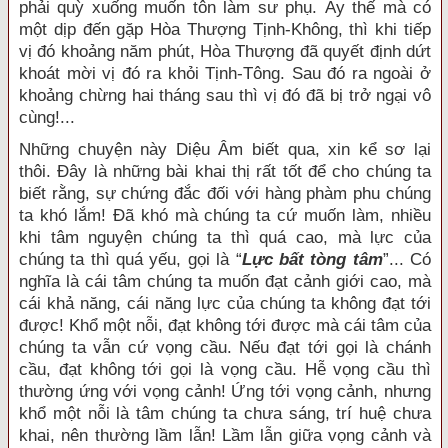
phải quỳ xuống muốn tôn làm sư phụ. Ấy thế mà có
một dịp đến gặp Hòa Thượng Tịnh-Không, thì khi tiếp
vị đó khoảng năm phút, Hòa Thượng đã quyết định dứt
khoát mời vị đó ra khỏi Tịnh-Tông. Sau đó ra ngoài ở
khoảng chừng hai tháng sau thì vị đó đã bị trở ngại vô
cùng!...
Những chuyện này Diệu Âm biết qua, xin kể sơ lại
thôi. Đây là những bài khai thị rất tốt để cho chúng ta
biết rằng, sự chứng đắc đối với hàng phàm phu chúng
ta khó lắm! Đã khó mà chúng ta cứ muốn làm, nhiều
khi tâm nguyện chúng ta thì quá cao, mà lực của
chúng ta thì quá yếu, gọi là “
Lực bất tòng tâm
”... Có
nghĩa là cái tâm chúng ta muốn đạt cảnh giới cao, mà
cái khả năng, cái năng lực của chúng ta không đạt tới
được! Khổ một nỗi, đạt không tới được mà cái tâm của
chúng ta vẫn cứ vọng cầu. Nếu đạt tới gọi là chánh
cầu, đạt không tới gọi là vọng cầu. Hễ vọng cầu thì
thường ứng với vọng cảnh! Ứng tới vọng cảnh, nhưng
khổ một nỗi là tâm chúng ta chưa sáng, trí huệ chưa
khai, nên thường lầm lẫn! Lầm lẫn giữa vọng cảnh và