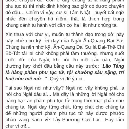
phu tục tử thì nhất định không bao giờ có được chuyện
đó đâu… Chính vì vậy, cư sĩ Tâm Nhật Thuyết bất ngờ
nhắc đến chuyện hộ niệm, thật là thích hợp trong
khung cảnh tu hành với căn cơ hạ liệt như chúng ta.
Xin thưa với chư vị, muốn tu thành đạo trong đời này
hãy nhớ cho kỹ lời dạy của Ngài Ấn-Quang Đại Sư.
Chúng ta nên nhớ kỹ, Ấn-Quang Đại Sư là Đại-Thế-Chí
Bồ-Tát tái lai chứ không phải tầm thường, nhưng suốt
cuộc đời của Ngài, khi nói lên một câu nào, Ngài
thường hay khởi đầu bằng câu này trước: “
Lão Tăng
là hàng phàm phu tục tử, tội chướng sâu nặng, trí
huệ còn mê mờ...
”. Quý vị để ý coi.
Tại sao Ngài nói như vậy? Ngài nói vậy không phải là
nói cho Ngài đâu à!... Mà đây là những lời Ngài nói cho
hàng hạ căn phàm phu tục tử trong thời mạt pháp như
chúng ta. Ngài dạy từng chút, từng chút cho chúng ta
để những người phàm phu tục tử này được phước
phần vãng sanh về Tây-Phương Cực-Lạc. Hay lắm
chư vị ơi!...