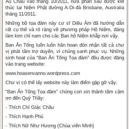
Âu Châu vào tháng 10/2011, nửa phần sau được kết
thúc tại Niệm Phật đường A-Di-đà Brisbane, Australia
tháng 11/2011.
Những bộ tọa đàm này cư sĩ Diệu Âm đã hướng dẫn
rất cụ thể và rõ ràng về phương pháp Hộ Niệm, đáng
làm kim chỉ nam cho các Ban hộ Niệm khắp nơi vậy.
Ban Ấn Tống luôn luôn hân hoan đón nhận tất cả chư
vị phát tâm trợ duyên, vì chúng sanh phục vụ. Những
sinh hoạt của “Ban Ấn Tống Tọa đàm” đều được đăng
vào trang website:
www.hoasenvanno.wordpress.com
Chư vị có thể lấy website này làm điểm gặp gỡ vậy.
“Ban Ấn Tống Tọa đàm” chúng con xin thành tâm cảm
ơn đến Quý Thầy:
- Thích Chí Giác Châu
- Thích Hạnh Phú
- Thích Nữ Như Hương (Chùa viên Minh)