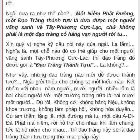
tốt.
Ngài đưa ra như thế nào?...
Một Niệm Phật Đường,
một Đạo Tràng thành tựu là đưa được một người
vãng sanh về Tây-Phương Cực-Lạc, chứ không
phải là một đạo tràng có hàng vạn người tới tu…
Xin quý vị nghe kỹ câu nói này của ngài. Lạ lắm!...
Nghĩa là, một chỗ nào đó có thể giúp cho một người
vãng sanh Tây-Phương Cực-Lạc, thì đạo tràng đó
được gọi là “
Đạo Tràng Thành Tựu!
”... Lạ không?...
Như vậy, những đạo tràng nào mới dễ được thành
tựu?... Ngài giới thiệu cho chúng ta một kiểu mẫu: Kết
nhóm với nhau, năm người, mười người, nhiều lắm là
hai chục người với một trưởng tràng nữa là hai mươi
mốt người... Đủ rồi. Không cờ, không bảng hiệu, không
khoe trương, không làm pháp hội, không hóa duyên...
Cứ âm thầm lặng lẽ, một đường mà tu, một câu A-Di-
Đà Phật mà niệm, rồi hỗ trợ cho nhau khi lâm chung,
tức là hộ niệm cho nhau… thì đạo tràng này sẽ là đạo
tràng thành tựu trong thời mạt pháp này.