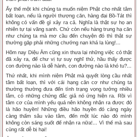
Ấy thế một khi chúng ta muốn niệm Phật cho nhất tâm
bất loạn, nếu là người thượng căn, hàng đại Bồ-Tát thì
không có vấn đề gì xảy ra cả. Nghĩa là thật sự họ an
nhiên tự tại vãng sanh. Chứ còn nếu hàng trung hạ căn
như chúng ta mà mơ cầu đến chuyện đó thì thật sự
thường gặp phải những chướng nạn khá lạ lùng!...
Hôm nay Diệu Âm cũng xin thưa lại những việc có thật
đã xảy ra, để chư vị tự suy nghĩ thử, hầu thấy được
con đường nào là dễ hành, con đường nào là khó tu?...
Thứ nhất, khi mình niệm Phật mà quyết lòng cầu nhất
tâm bất loạn, thì với cái hạng căn cơ như chúng ta
thường thường đưa đến tình trạng vọng tưởng nhiều
lắm, có những chứng đắc giả nó ứng hiện ra. Rồi vì
tâm cơ của mình yếu quá nên không nhận ra được đó
là hão huyền! Những điều hão huyền đó càng ngày
càng thấm sâu vào tâm, đến một lúc nào đó mình
không còn sáng suốt để nhận ra nữa!... Vì thế mà sau
cùng rất dễ bị hại!