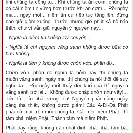
khi chúng ta cộng tu... Khi chúng ta ăn cơm, chúng ta
có cái niềm tin vững hơn trước khi ăn cơm... Rồi ngày
mai... ngày mốt... niềm tin cứ tiếp tục tăng lên, đừng
bao giờ giảm xuống. Trước những giờ phút xả bỏ báo
thân, chư vị vẫn giữ nguyên ý nguyện này...
- Nghĩa là niềm tin không lay chuyển...
- Nghĩa là chí nguyện vãng sanh không được bữa có
bữa không...
- Nghĩa là tâm ý không được chờn vờn, phân đo...
Chờn vờn, phân đo nghĩa là hôm nay thì chúng ta
muốn vãng sanh, ngày mai thì chúng ta nói thôi để suy
nghĩ đã... Rồi ngày mốt thấy đời khổ quá thì nguyện
vãng sanh trở lại... Không được chập chờn như vậy!...
Tức là, Tín phải vững lên! Nguyện phải càng ngày
càng tha thiết, không được giảm! Câu A-Di-Đà Phật
phải nở mãi trên môi chúng ta. Cái môi niệm Phật, thì
tâm phải niệm Phật. Thành tâm mà niệm Phật.
Phật dạy rằng, không cần nhất định phải nhất tâm bất