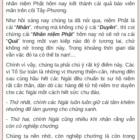
nhân niệm Phật hôm nay kết thành cái quả báo viên
mãn trên cõi Tây-Phương.
Như hồi sáng nay chúng ta đã nói qua, niệm Phật là
cái “
Nhân
”, nhưng mà không chú ý cái “
Duyên
”, thì coi
chừng cái “
Nhân niệm Phật
” hôm nay nó sẽ nở ra cái
“
Quả
” trong một vạn kiếp nào đó ở tương lai, chứ
không nở trong đời này. Trong khoảng thời gian dài
vằn vặc đó ta có thể bị nạn!…
Chính vì vậy, chúng ta phải chú ý rất kỹ điểm này. Các
vị Tổ Sư toàn là những vị thượng thiện-căn, nhưng đến
sau cùng hầu hết các Ngài đều chuẩn bị sự hộ niệm
rất cẩn thận, dặn dò các hàng đệ tử hộ niệm trợ duyên
cho các Ngài một cách hết sức chu đáo.
- Thứ nhất, chính các Ngài luôn luôn giữ cái tâm khiêm
nhường để làm gương cho chúng sanh.
- Thứ hai, chính Ngài cũng nhiều khi nhận rằng vẫn
còn có nghiệp chướng.
Chúng ta nên nhớ, còn nghiệp chướng là còn trong