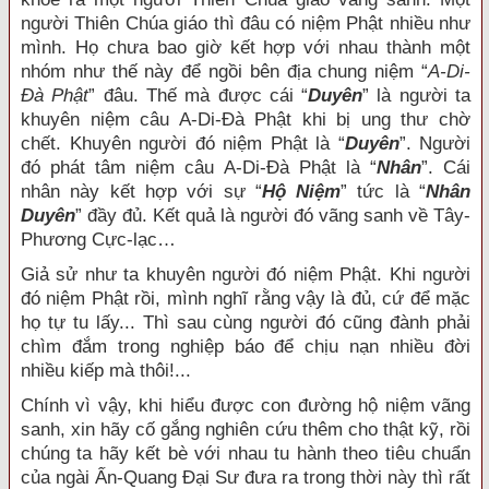
người Thiên Chúa giáo thì đâu có niệm Phật nhiều như
mình. Họ chưa bao giờ kết hợp với nhau thành một
nhóm như thế này để ngồi bên địa chung niệm “
A-Di-
Đà Phật
” đâu. Thế mà được cái “
Duyên
” là người ta
khuyên niệm câu A-Di-Đà Phật khi bị ung thư chờ
chết. Khuyên người đó niệm Phật là “
Duyên
”. Người
đó phát tâm niệm câu A-Di-Đà Phật là “
Nhân
”. Cái
nhân này kết hợp với sự “
Hộ Niệm
” tức là “
Nhân
Duyên
” đầy đủ. Kết quả là người đó vãng sanh về Tây-
Phương Cực-lạc…
Giả sử như ta khuyên người đó niệm Phật. Khi người
đó niệm Phật rồi, mình nghĩ rằng vậy là đủ, cứ để mặc
họ tự tu lấy... Thì sau cùng người đó cũng đành phải
chìm đắm trong nghiệp báo để chịu nạn nhiều đời
nhiều kiếp mà thôi!...
Chính vì vậy, khi hiểu được con đường hộ niệm vãng
sanh, xin hãy cố gắng nghiên cứu thêm cho thật kỹ, rồi
chúng ta hãy kết bè với nhau tu hành theo tiêu chuẩn
của ngài Ấn-Quang Đại Sư đưa ra trong thời này thì rất