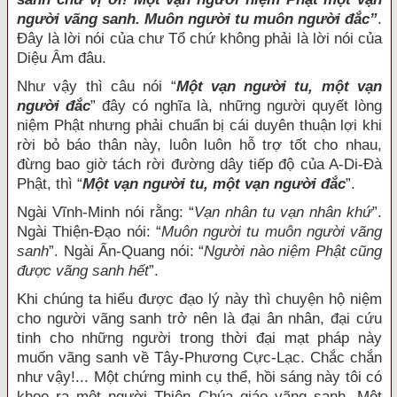
người vãng sanh. Muôn người tu muôn người đắc
”
.
Đây là lời nói của chư Tổ chứ không phải là lời nói của
Diệu Âm đâu.
Như vậy thì câu nói “
Một vạn người tu, một vạn
người đắc
” đây có nghĩa là, những người quyết lòng
niệm Phật nhưng phải chuẩn bị cái duyên thuận lợi khi
rời bỏ báo thân này, luôn luôn hỗ trợ tốt cho nhau,
đừng bao giờ tách rời đường dây tiếp độ của A-Di-Đà
Phật, thì “
Một vạn người tu, một vạn người đắc
”.
Ngài Vĩnh-Minh nói rằng: “
Vạn nhân tu vạn nhân khứ
”.
Ngài Thiện-Đạo nói: “
Muôn người tu muôn người vãng
sanh
”. Ngài Ấn-Quang nói: “
Người nào niệm Phật cũng
được vãng sanh hết
”.
Khi chúng ta hiểu được đạo lý này thì chuyện hộ niệm
cho người vãng sanh trở nên là đại ân nhân, đại cứu
tinh cho những người trong thời đại mạt pháp này
muốn vãng sanh về Tây-Phương Cực-Lạc. Chắc chắn
như vậy!... Một chứng minh cụ thể, hồi sáng này tôi có
khoe ra một người Thiên Chúa giáo vãng sanh. Một