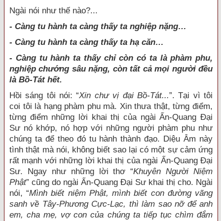
Ngài nói như thế nào?...
-
Càng tu hành ta càng thấy ta nghiệp nặng…
- Càng tu hành ta càng thấy ta hạ căn…
- Càng tu hành ta thấy chỉ còn có ta là phàm phu,
nghiệp chướng sâu nặng, còn tất cả mọi người đều
là Bồ-Tát hết.
Hồi sáng tôi nói: “
Xin chư vị đại Bồ-Tát...
”. Tại vì tôi
coi tôi là hạng phàm phu mà. Xin thưa thật, từng điểm,
từng điểm những lời khai thị của ngài Ấn-Quang Đại
Sư nó khớp, nó hợp với những người phàm phu như
chúng ta để theo đó tu hành thành đạo. Diệu Âm này
tình thật mà nói, không biết sao lại có một sự cảm ứng
rất mạnh với những lời khai thị của ngài Ấn-Quang Đại
Sư. Ngay như những lời thơ “
Khuyên Người Niệm
Phật
” cũng do ngài Ấn-Quang Đại Sư khai thị cho. Ngài
nói, “
Mình biết niệm Phật, mình biết con đường vãng
sanh về Tây-Phương Cực-Lạc, thì làm sao nỡ để anh
em, cha mẹ, vợ con của chúng ta tiếp tục chìm đắm