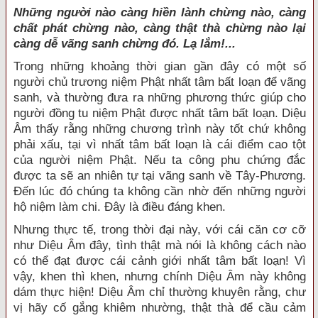
Những người nào càng hiền lành chừng nào, càng
chất phát chừng nào, càng thật thà chừng nào lại
càng dễ vãng sanh chừng đó. Lạ lắm!...
Trong những khoảng thời gian gần đây có một số
người chủ trương niệm Phật nhất tâm bất loạn để vãng
sanh, và thường đưa ra những phương thức giúp cho
người đồng tu niệm Phật được nhất tâm bất loạn. Diệu
Âm thấy rằng những chương trình này tốt chứ không
phải xấu, tại vì nhất tâm bất loạn là cái điểm cao tột
của người niệm Phật. Nếu ta công phu chứng đắc
được ta sẽ an nhiên tự tại vãng sanh về Tây-Phương.
Đến lúc đó chúng ta không cần nhờ đến những người
hộ niệm làm chi. Đây là điều đáng khen.
Nhưng thực tế, trong thời đại này, với cái căn cơ cỡ
như Diệu Âm đây, tình thật mà nói là không cách nào
có thể đạt được cái cảnh giới nhất tâm bất loạn! Vì
vậy, khen thì khen, nhưng chính Diệu Âm này không
dám thực hiện! Diệu Âm chỉ thường khuyên rằng, chư
vị hãy cố gắng khiêm nhường, thật thà để cầu cảm