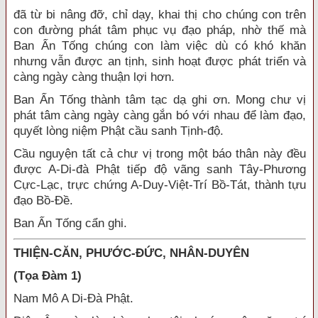
đã từ bi nâng đỡ, chỉ dạy, khai thị cho chúng con trên
con đường phát tâm phục vụ đạo pháp, nhờ thế mà
Ban Ấn Tống chúng con làm việc dù có khó khăn
nhưng vẫn được an tịnh, sinh hoạt được phát triển và
càng ngày càng thuận lợi hơn.
Ban Ấn Tống thành tâm tạc dạ ghi ơn. Mong chư vị
phát tâm càng ngày càng gắn bó với nhau để làm đạo,
quyết lòng niệm Phật cầu sanh Tịnh-độ.
Cầu nguyện tất cả chư vị trong một báo thân này đều
được A-Di-đà Phật tiếp độ vãng sanh Tây-Phương
Cực-Lạc, trực chứng A-Duy-Việt-Trí Bồ-Tát, thành tựu
đạo Bồ-Đề.
Ban Ấn Tống cẩn ghi.
THIỆN-CĂN, PHƯỚC-ĐỨC, NHÂN-DUYÊN
(Tọa Đàm 1)
Nam Mô A Di-Đà Phật.