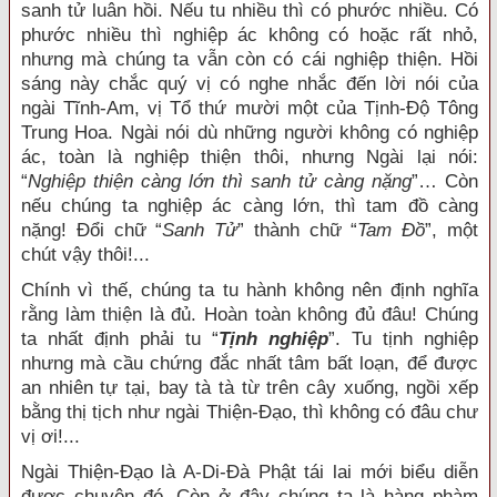
sanh tử luân hồi. Nếu tu nhiều thì có phước nhiều. Có
phước nhiều thì nghiệp ác không có hoặc rất nhỏ,
nhưng mà chúng ta vẫn còn có cái nghiệp thiện. Hồi
sáng này chắc quý vị có nghe nhắc đến lời nói của
ngài Tĩnh-Am, vị Tổ thứ mười một của Tịnh-Độ Tông
Trung Hoa. Ngài nói dù những người không có nghiệp
ác, toàn là nghiệp thiện thôi, nhưng Ngài lại nói:
“
Nghiệp thiện càng lớn thì sanh tử càng nặng
”… Còn
nếu chúng ta nghiệp ác càng lớn, thì tam đồ càng
nặng! Đổi chữ “
Sanh Tử
” thành chữ “
Tam Đồ
”, một
chút vậy thôi!...
Chính vì thế, chúng ta tu hành không nên định nghĩa
rằng làm thiện là đủ. Hoàn toàn không đủ đâu! Chúng
ta nhất định phải tu “
Tịnh nghiệp
”. Tu tịnh nghiệp
nhưng mà cầu chứng đắc nhất tâm bất loạn, để được
an nhiên tự tại, bay tà tà từ trên cây xuống, ngồi xếp
bằng thị tịch như ngài Thiện-Đạo, thì không có đâu chư
vị ơi!...
Ngài Thiện-Đạo là A-Di-Đà Phật tái lai mới biểu diễn
được chuyện đó. Còn ở đây chúng ta là hàng phàm