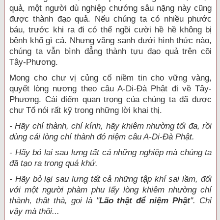
quả, một người dù nghiệp chướng sâu nặng này cũng
được thành đạo quả. Nếu chúng ta có nhiều phước
báu, trước khi ra đi có thể ngồi cười hề hề không bị
bệnh khổ gì cả. Nhưng vãng sanh dưới hình thức nào,
chúng ta vẫn bình đẳng thành tựu đạo quả trên cõi
Tây-Phương.
Mong cho chư vị củng cố niềm tin cho vững vàng,
quyết lòng nương theo câu A-Di-Đà Phật đi về Tây-
Phương. Cái điểm quan trọng của chúng ta đã được
chư Tổ nói rất kỹ trong những lời khai thị.
- Hãy chí thành, chí kính, hãy khiêm nhường tối đa, rồi
dùng cái lòng chí thành đó niệm câu A-Di-Đà Phật.
- Hãy bỏ lại sau lưng tất cả những nghiệp mà chúng ta
đã tạo ra trong quá khứ.
- Hãy bỏ lại sau lưng tất cả những tập khí sai lầm, đối
với một người phàm phu lấy lòng khiêm nhường chí
thành, thật thà, gọi là "
Lão thật để niệm Phật
". Chỉ
vậy mà thôi...