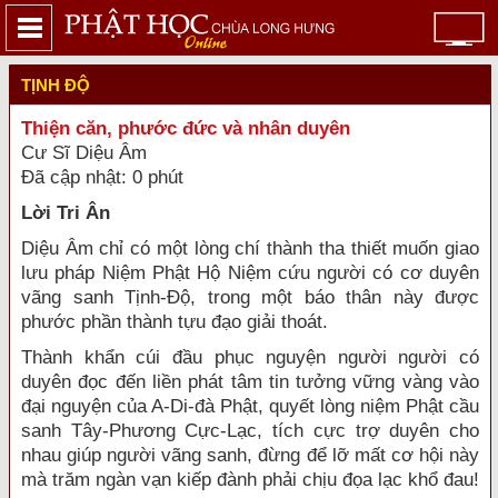
TỊNH ĐỘ
Thiện căn, phước đức và nhân duyên
Cư Sĩ Diệu Âm
Đã cập nhật: 0 phút
Lời Tri Ân
Diệu Âm chỉ có một lòng chí thành tha thiết muốn giao
lưu pháp Niệm Phật Hộ Niệm cứu người có cơ duyên
vãng sanh Tịnh-Độ, trong một báo thân này được
phước phần thành tựu đạo giải thoát.
Thành khẩn cúi đầu phục nguyện người người có
duyên đọc đến liền phát tâm tin tưởng vững vàng vào
đại nguyện của A-Di-đà Phật, quyết lòng niệm Phật cầu
sanh Tây-Phương Cực-Lạc, tích cực trợ duyên cho
nhau giúp người vãng sanh, đừng để lỡ mất cơ hội này
mà trăm ngàn vạn kiếp đành phải chịu đọa lạc khổ đau!