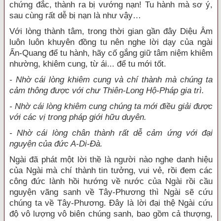
chứng đắc, thành ra bị vướng nạn! Tu hành mà sơ ý,
sau cùng rất dễ bị nạn là như vậy…
Với lòng thành tâm, trong thời gian gần đây Diệu Âm
luôn luôn khuyên đồng tu nên nghe lời dạy của ngài
Ấn-Quang để tu hành, hãy cố gắng giữ tâm niệm khiêm
nhường, khiêm cung, từ ái... để tu mới tốt.
- Nhờ cái lòng khiêm cung và chí thành mà chúng ta
cảm thông được với chư Thiên-Long Hộ-Pháp gia trì.
- Nhờ cái lòng khiêm cung chúng ta mới điều giải được
với các vị trong pháp giới hữu duyên.
- Nhờ cái lòng chân thành rất dễ cảm ứng với đại
nguyện của đức A-Di-Đà.
Ngài đã phát một lời thề là người nào nghe danh hiệu
của Ngài mà chí thành tin tưởng, vui vẻ, rồi đem các
công đức lành hồi hướng về nước của Ngài rồi cầu
nguyện vãng sanh về Tây-Phương thì Ngài sẽ cứu
chúng ta về Tây-Phương. Đây là lời đại thệ Ngài cứu
độ vô lượng vô biên chúng sanh, bao gồm cả thượng,