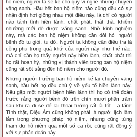
hộ niệm, người ta sẽ kể cho quý vị nghe những chuyện
vãng sanh. Hầu hết ban hộ niệm nào cũng đều có sự
nhận định hơi giống nhau một điều này, là chỉ có người
nào tánh tình hiền lành, chất phát, thật thà, khiêm
nhường mới dễ được vãng sanh. Nhờ kinh nghiệm
này, mà các ban hộ niệm không cần đòi hỏi người
bệnh đó tu giỏi, tu dở. Người ta không cần điều tra là
công phu trong quá khứ của người này như thế nào,
mà chỉ cần họ thấy người này hiền lành, chất phát thì
họ rất hoan hỷ, những vị thành viên trong ban hộ niệm
cũng rất sốt sắng đến hộ niệm cho người đó.
Những người trưởng ban hộ niệm kể lại chuyện vãng
sanh, hầu hết họ đều chú ý về yếu tố hiền lành này.
Nếu gặp một người bệnh hiền lành thì họ có thể đoán
trước rằng người bệnh đó trên chín mươi phần trăm
sau khi ra đi sẽ để lại thoại tướng rất là tốt. Lạ lắm!
Tình thật, Diệu Âm cũng không phải là người lịch lãm
lắm trong phương pháp hộ niệm, nhưng cũng từng
tham dự hộ niệm qua một số ca rồi, cũng rất đồng ý
với sự phán đoán này.