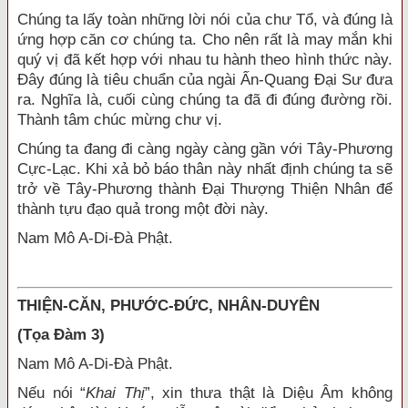
Chúng ta lấy toàn những lời nói của chư Tổ, và đúng là
ứng hợp căn cơ chúng ta. Cho nên rất là may mắn khi
quý vị đã kết hợp với nhau tu hành theo hình thức này.
Đây đúng là tiêu chuẩn của ngài Ấn-Quang Đại Sư đưa
ra. Nghĩa là, cuối cùng chúng ta đã đi đúng đường rồi.
Thành tâm chúc mừng chư vị.
Chúng ta đang đi càng ngày càng gần với Tây-Phương
Cực-Lạc. Khi xả bỏ báo thân này nhất định chúng ta sẽ
trở về Tây-Phương thành Đại Thượng Thiện Nhân để
thành tựu đạo quả trong một đời này.
Nam Mô A-Di-Đà Phật.
THIỆN-CĂN, PHƯỚC-ĐỨC, NHÂN-DUYÊN
(Tọa Đàm 3)
Nam Mô A-Di-Đà Phật.
Nếu nói “
Khai Thị
”, xin thưa thật là Diệu Âm không