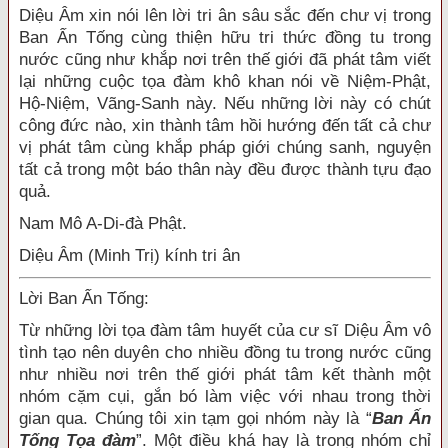
Diệu Âm xin nói lên lời tri ân sâu sắc đến chư vị trong
Ban Ấn Tống cùng thiện hữu tri thức đồng tu trong
nước cũng như khắp nơi trên thế giới đã phát tâm viết
lại những cuộc tọa đàm khô khan nói về Niệm-Phật,
Hộ-Niệm, Vãng-Sanh này. Nếu những lời này có chút
công đức nào, xin thành tâm hồi hướng đến tất cả chư
vị phát tâm cùng khắp pháp giới chúng sanh, nguyện
tất cả trong một báo thân này đều được thành tựu đạo
quả.
Nam Mô A-Di-đà Phật.
Diệu Âm (Minh Trị) kính tri ân
Lời Ban Ấn Tống:
Từ những lời tọa đàm tâm huyết của cư sĩ Diệu Âm vô
tình tạo nên duyên cho nhiều đồng tu trong nước cũng
như nhiều nơi trên thế giới phát tâm kết thành một
nhóm cặm cụi, gắn bó làm việc với nhau trong thời
gian qua. Chúng tôi xin tạm gọi nhóm này là “
Ban Ấn
Tống Tọa đàm
”. Một điều khá hay là trong nhóm chỉ