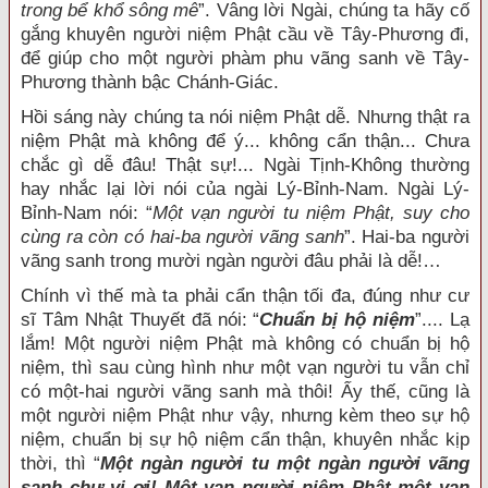
trong bể khổ sông mê
”. Vâng lời Ngài, chúng ta hãy cố
gắng khuyên người niệm Phật cầu về Tây-Phương đi,
để giúp cho một người phàm phu vãng sanh về Tây-
Phương thành bậc Chánh-Giác.
Hồi sáng này chúng ta nói niệm Phật dễ. Nhưng thật ra
niệm Phật mà không để ý... không cẩn thận... Chưa
chắc gì dễ đâu! Thật sự!... Ngài Tịnh-Không thường
hay nhắc lại lời nói của ngài Lý-Bỉnh-Nam. Ngài Lý-
Bỉnh-Nam nói: “
Một vạn người tu niệm Phật, suy cho
cùng ra còn có hai-ba người vãng sanh
”. Hai-ba người
vãng sanh trong mười ngàn người đâu phải là dễ!…
Chính vì thế mà ta phải cẩn thận tối đa, đúng như cư
sĩ Tâm Nhật Thuyết đã nói: “
Chuẩn bị hộ niệm
”.... Lạ
lắm! Một người niệm Phật mà không có chuẩn bị hộ
niệm, thì sau cùng hình như một vạn người tu vẫn chỉ
có một-hai người vãng sanh mà thôi! Ấy thế, cũng là
một người niệm Phật như vậy, nhưng kèm theo sự hộ
niệm, chuẩn bị sự hộ niệm cẩn thận, khuyên nhắc kịp
thời, thì “
Một ngàn người tu một ngàn người vãng
sanh chư vị ơi! Một vạn người niệm Phật một vạn