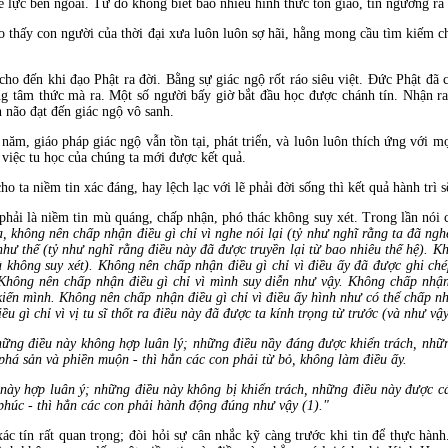
ế lực bên ngoài. Từ đó không biết bao nhiêu hình thức tôn giáo, tín ngưỡng ra 
o thấy con người của thời đại xưa luôn luôn sợ hãi, hằng mong cầu tìm kiếm 
o đến khi đạo Phật ra đời. Bằng sự giác ngộ rốt ráo siêu việt. Đức Phật đã c
ng tâm thức mà ra. Một số người bấy giờ bắt đầu học được chánh tín. Nhận r
n não đạt đến giác ngộ vô sanh.
m, giáo pháp giác ngộ vẫn tồn tại, phát triển, và luôn luôn thích ứng với mọi
 việc tu học của chúng ta mới được kết quả.
o ta niềm tin xác đáng, hay lệch lạc với lẽ phải đời sống thì kết quả hành trì
phải là niềm tin mù quáng, chấp nhận, phó thác không suy xét. Trong lần nói
 không nên chấp nhận điều gì chỉ vì nghe nói lại (tỷ như nghĩ rằng ta đã ng
 như thế (tỷ như nghĩ rằng điều này đã được truyền lại từ bao nhiêu thế hệ). K
à không suy xét). Không nên chấp nhận điều gì chỉ vì điều ấy đã được ghi ch
 Không nên chấp nhận điều gì chỉ vì mình suy diễn như vậy. Không chấp nhậ
 kiến mình. Không nên chấp nhận điều gì chỉ vì điều ấy hình như có thể chấp n
 gì chỉ vì vị tu sĩ thốt ra điều này đã được ta kính trọng từ trước (và như vậ
những điều này không hợp luân lý; những điều nầy đáng được khiển trách, nhữn
phá sản và phiền muộn - thì hẳn các con phải từ bỏ, không làm điều ấy.
 này hợp luân ý; những điều này không bị khiển trách, những điều này được cá
phúc - thì hẳn các con phải hành động đúng như vậy (1)."
c tín rất quan trọng; đòi hỏi sự cân nhắc kỹ càng trước khi tin để thực hành