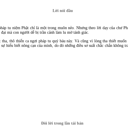
Lời nói đầu
áp tu niệm Phật chỉ là một trong muôn nẻo. Nhưng theo lời dạy của chư Phậ
 đại mà con người dễ bị trần cảnh làm lu mờ tánh giác.
t tha, thô thiển ca ngợi pháp tu quý báu này. Và cũng vì lòng tha thiết muố
 sự hiểu biết nông cạn của mình, do đó những điều sơ suất chắc chắn không t
Đôi lời trong lần tái bản