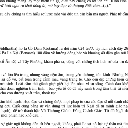
ành không mang lấy một niềm tin gì, điều này chẳng có lợi ích chi. Kinh Hoa
trừ lưới nghi ra khỏi dòng ái, mở bày đạo vô thượng Niết-Bàn
...(2)."
sau đây chúng ta tìm hiểu sơ lược một vài đức tin căn bản mà người Phật tử cần
Siddhartha) họ là Cồ Đàm (Gotama) ra đời năm 624 trước tây lịch cách đây 
hố Ba La Nại (Benares) 100 dặm về hướng đông bắc và khoảng 40 dặm gần núi
 cổ Ấn Độ và Tây Phương khám phá ra, cộng với chứng tích lịch sử của trụ đá
h ra và lớn lên trong nhung vàng nệm ấm, trong yêu thương, tôn kính. Nhưng
sự đổ vỡ, bất toàn trong cảnh màu vàng tráng lệ. Cho đến dịp chứng kiến c
mưu sinh. Loài cầm thú giành giựt giết hại lẫn nhau vì sự sống. Cảnh đau khổ
hái đoan nghiêm trầm tĩnh... bao yếu tố đó đã nảy sanh trong tâm thái tử ni
cho con đường xuất trần, thoát tục.
 năm khổ hạnh. Học đạo và chứng được mọi pháp tu của các đạo sĩ nổi danh nhấ
 đợi. Cuối cùng bằng sự vận dụng trí lực kiên trì Ngài đã tự mình giác ng
hổ hạnh), để trở thành bậc Vô Thượng Chánh Đẳng Chánh Giác. Từ đó Ngài đư
t mọi phiền não khổ đau...
 sự giác ngộ không đến từ bên ngoài; không phải lìa sự nỗ lực tự thân mà tì