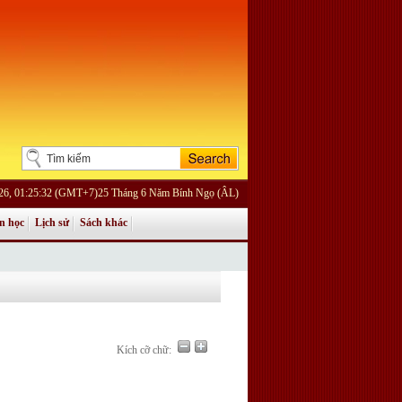
026, 01:25:32 (GMT+7)25 Tháng 6 Năm Bính Ngọ (ÂL)
n học
Lịch sử
Sách khác
Kích cỡ chữ: