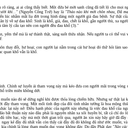
n rõ ràng, ai ai cũng thấy biết. Một đứa bé mới sanh cũng đã tiết lộ cho mọi n
ười khì..."
(Nguyễn Công Trứ) hay là
"Th
ảo nào khi mới chôn nhau, Đã ma
ến lúc nhắm mắt lìa đời trong hình dáng một người già đau bệnh. Sự thật củ
n lý về sự đau khổ: Sinh là khổ, già, đau, chết là khổ, gần người thù, xa ng
à tâm lý cấu tạo nên con người đều đau khổ (3)."
n, yếm thế mà là sự thành thật, sáng suốt thừa nhận. Nếu người ta có thể vui v
ế.
ôn thay đổi, hư hoại; con người lại nằm trong cái hư hoại đó thử hỏi làm sao
lạc quan khổ vẫn là khổ.
tình. Chính sự luyến ái tham vọng này mà kéo đưa con người mãi trong vòng 
khổ triền miên không dứt.
muốn nào đó sẽ dừng nghỉ khi được thỏa lòng chiếm hữu. Nhưng sự thật lại k
ười đầy tham vọng. Một mối tình đẹp của đôi tình nhân tưởng là hoa mộng th
khác lại nảy nở. Điều hạnh phúc của người này nhưng là việc đau khổ của ngư
đảo bất thuận này nào đâu phải là nguyên nhân xa xôi huyền bí, tất cả chỉ do 
 tiền bạc, vậy mà một thời gian trôi qua, người ăn xin này bây giờ đã đầy 
 ngay kẻ đầy đủ nhất vẫn còn thấy cái đầy đủ đó không đủ như ước muốn; và
 kia chính là lòng tham muốn dục vọng không đáy. Do đây Phật dạy "
Này các