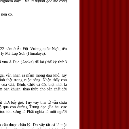
 Nghiêm dạy: "
Tin là ngu
ồn gốc mẹ công
 nên có.
2622 năm ở Ấn Độ. Vương quốc Ngài, tên
 Hy Mã Lạp Sơn (Himalaya).
 vua A Dục (Asoka) để lại (thế kỷ thứ 3
 Ngài vẫn nhận ra mầm móng đau khổ, lụy
ảnh thật trong cuộc sống. Nhận thấy con
 của Già, Bệnh, Chết và đặc biệt nhất là
ềm băn khuăn, thao thức cho bản chất đời
t thời bấy giờ. Tuy vậy thái tử vẫn chưa
ộ qua con đường Trung đạo (lìa hai cực
ợc tôn xưng là Phật nghĩa là một người
m cầu được chân lý. Do vậy tất cả là một