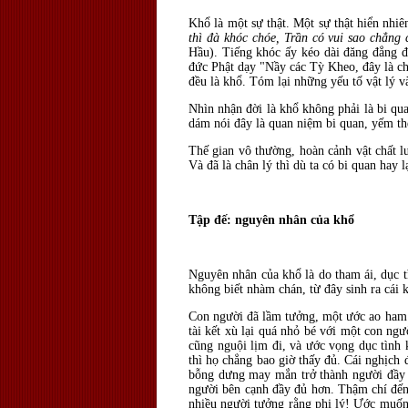
Khổ là một sự thật. Một sự thật hiển nhiê
thì đà khóc chóe, Trần có vui sao chẳng c
Hầu). Tiếng khóc ấy kéo dài đăng đẳng đ
đức Phật dạy "Nầy các Tỳ Kheo, đây là châ
đều là khổ. Tóm lại những yếu tố vật lý v
Nhìn nhận đời là khổ không phải là bi qua
dám nói đây là quan niệm bi quan, yếm th
Thế gian vô thường, hoàn cảnh vật chất lu
Và đã là chân lý thì dù ta có bi quan hay 
Tập đế: nguyên nhân của khổ
Nguyên nhân của khổ là do tham ái, dục 
không biết nhàm chán, từ đây sinh ra cái 
Con người đã lầm tưởng, một ước ao ham 
tài kết xù lại quá nhỏ bé với một con ng
cũng nguội lịm đi, và ước vọng dục tình 
thì họ chẳng bao giờ thấy đủ. Cái nghịch 
bỗng dưng may mắn trở thành người đầy đủ
người bên cạnh đầy đủ hơn. Thậm chí đến
nhiều người tưởng rằng phi lý! Ước muốn