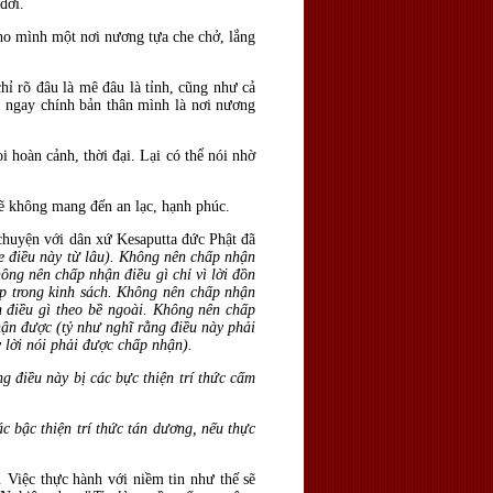
đời.
cho mình một nơi nương tựa che chở, lắng
hỉ rõ đâu là mê đâu là tỉnh, cũng như cả
a ngay chính bản thân mình là nơi nương
 hoàn cảnh, thời đại. Lại có thể nói nhờ
 sẽ không mang đến an lạc, hạnh phúc.
 chuyện với dân xứ Kesaputta đức Phật đã
he điều này từ lâu). Không nên chấp nhận
hông nên chấp nhận điều gì chỉ vì lời đồn
ép trong kinh sách. Không nên chấp nhận
n điều gì theo bề ngoài. Không nên chấp
hận được (tỷ như nghĩ rằng điều này phải
y lời nói phải được chấp nhận).
g điều này bị các bực thiện trí thức cấm
c bậc thiện trí thức tán dương, nếu thực
. Việc thực hành với niềm tin như thế sẽ