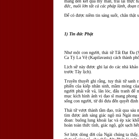
mang đến kết quả mỹ mãn, trái lại thực h
đức, nuôi lớn tất cả các pháp lành, đoạn 
Để có được niềm tin sáng suốt, chân thật 
1) Tin đức Phật
Như một con người, thái tử Tất Đạt Đa (
Ca Tỳ La Vệ (Kapilavastu) cách thành p
Lịch sử này được ghi lại do các nhà khảo
trước Tây lịch).
Truyền thuyết ghi rằng, tuy thái tử san
phiền của kiếp nhân sinh, mầm móng của 
người phải vất vả, lăn lóc, đấu tranh để 
mục kích hình ảnh vị đạo sĩ mang phong t
sống con người, từ đó đưa đến quyết định 
Thái tử vượt thành tầm đạo, trải qua sáu
tìm được ánh sáng giác ngộ mà Ngài mong
đoan: buông lung khoái lạc và ép xác k
hoàn toàn thức tỉnh, giác ngộ, gột sạch hế
Sơ lược dòng đời của Ngài chúng ta thấy,