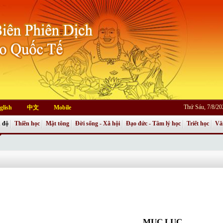
Thứ Sáu, 7/8/2
glish
中文
Mobile
 độ
Thiền học
Mật tông
Đời sống - Xã hội
Đạo đức - Tâm lý học
Triết học
Vă
MỤC LỤC