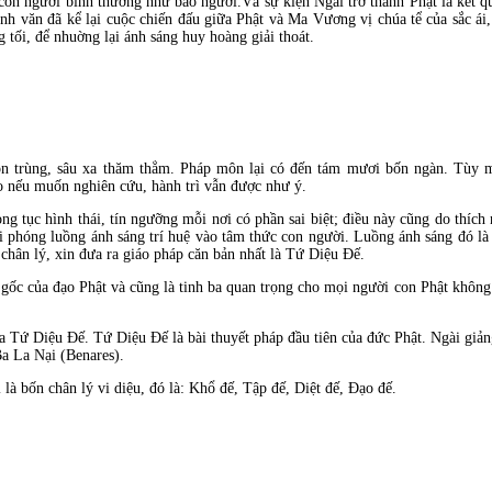
 con người bình thường như bao người.Và sự kiện Ngài trở thành Phật là kết qu
inh văn đã kể lại cuộc chiến đấu giữa Phật và Ma Vương vị chúa tể của sắc ái
 tối, để nhuờng lại ánh sáng huy hoàng giải thoát.
ôn trùng, sâu xa thăm thẳm. Pháp môn lại có đến tám mươi bốn ngàn. Tùy 
ao nếu muốn nghiên cứu, hành trì vẫn được như ý.
ng tục hình thái, tín ngưỡng mỗi nơi có phần sai biệt; điều này cũng do thích
 phóng luồng ánh sáng trí huệ vào tâm thức con người. Luồng ánh sáng đó là 
 chân lý, xin đưa ra giáo pháp căn bản nhất là Tứ Diệu Đế.
gốc của đạo Phật và cũng là tinh ba quan trọng cho mọi người con Phật không
qua Tứ Diệu Đế. Tứ Diệu Đế là bài thuyết pháp đầu tiên của đức Phật. Ngài gi
a La Nại (Benares).
 là bốn chân lý vi diệu, đó là: Khổ đế, Tập đế, Diệt đế, Đạo đế.