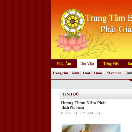
Pháp Âm
Thư Viện
Tiếng Việt
En
Trang chủ
Kinh
Luật
Luận
PH cơ bản
Tịnh
TỊNH ĐỘ
Hương Thơm Niệm Phật
Thích Phổ Huân
05/11/2553 07:22 (GMT+7)