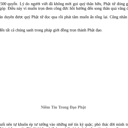
 500 quyển. Lý do người viết đã không mời gọi quý thân hữu, Phật tử đóng g
 góp. Điều này vì muốn trọn đem công đức hồi hướng đến song thân quá vãng đ
hân duyên được quý Phật tử đọc qua rồi phát tâm muốn ấn tống lại. Cũng nhân 
ến tất cả chúng sanh trong pháp giới đồng trọn thành Phật đạo.
Niềm Tin Trong Đạo Phật
uối nên tự khuôn ép tư tưởng vào những mê tín kỳ quặc; phó thác đời mình tr