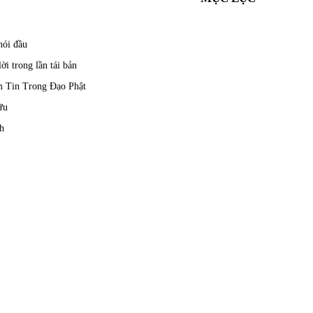
nói đầu
lời trong lần tái bản
 Tin Trong Đạo Phật
ữu
h