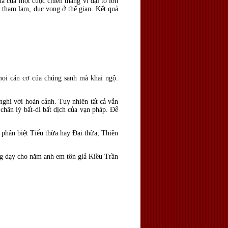
ả của một cuộc chiến thắng vĩ đại to lớn
, tham lam, dục vọng ở thế gian. Kết quả
mọi căn cơ của chúng sanh mà khai ngộ.
 nghi với hoàn cảnh. Tuy nhiên tất cả vẫn
chân lý bất-di bất dịch của vạn pháp. Để
 phân biệt Tiểu thừa hay Đại thừa, Thiền
ảng dạy cho năm anh em tôn giả Kiều Trần