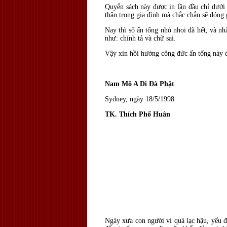
Quyển sách này được in lần đầu chỉ dưới
thân trong gia đình mà chắc chắn sẽ đóng
Nay thì số ấn tống nhỏ nhoi đã hết, và n
như: chính tả và chữ sai.
Vậy xin hồi hướng công đức ấn tống này đ
Nam Mô A Di Đà Phật
Sydney, ngày 18/5/1998
TK. Thích Phổ Huân
Ngày xưa con người vì quá lạc hậu, yếu đ