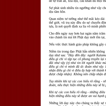
để tự trấn an, xoa dịu, cầu khẩn đủ mọi th
Sự phát sinh nhiều tín ngưỡng như vậy ch
dịu tâm hồn.
Quan niệm tư tưởng như thế mãi kéo dài ch
thế giới, vũ trụ này đều do sự chuyển độ
tựa, là nơi quyết định xa lìa vô minh phiề
Cho đến ngày nay hơn hai ngàn năm trăm nă
vào chánh tín mà lời Phật dạy mới tồn tại,
Nếu việc thực hành giáo pháp không gây ch
Niềm tin trong đạo Phật hẳn nhiên không 
dạy như sau: "
H
ảy đến đây: người Kalama,
điều gì chỉ vì tập tục cổ phong truyền lại
đãi như vậy (tỷ như tin lời người khác m
điều gì chỉ vì mình đã ức đoán như vậy.
nhận điều gì chỉ vì điều ấy hợp với thành
được chấp nhận). Không nên chấp nhận điều
Tuy nhiên khi tự các con hiểu rõ rằng - 
đoán, nếu thực hiện những điều này sẽ bị 
Khi tự các con hiểu rõ rằng - những điều
hiện những điều này sẽ được an vui hạnh 
Những lời dạy này cho chúng ta thấy sự xá