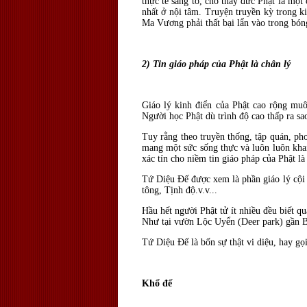
thực tế sáng tỏ, cho thấy đức Phật là một
nhất ở nội tâm. Truyện truyền kỳ trong k
Ma Vương phải thất bại lẩn vào trong bóng
2) Tin giáo pháp của Phật là chân lý
Giáo lý kinh điển của Phật cao rộng mu
Người học Phật dù trình độ cao thấp ra s
Tuy rằng theo truyền thống, tập quán, pho
mang một sức sống thực và luôn luôn khai
xác tín cho niềm tin giáo pháp của Phật là
Tứ Diệu Đế được xem là phần giáo lý cội 
tông, Tịnh độ.v.v...
Hầu hết người Phật tử ít nhiều đều biết 
Như tại vườn Lộc Uyển (Deer park) gần B
Tứ Diệu Đế là bốn sự thật vi diệu, hay gọi
Khổ đế