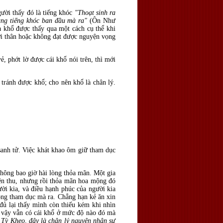
gười thấy đó là tiếng khóc
"Tho
ạt sinh ra
ng tiếng khóc ban đầu mà ra"
(Ôn Như
a khổ được thấy qua một cách cụ thể khi
ười thân hoặc không đạt được nguyện vọng
ẻ, phớt lờ được cái khổ nói trên, thì mới
 tránh được khổ; cho nên khổ là chân lý.
sanh tử. Việc khát khao ôm giữ tham dục
hông bao giờ hài lòng thỏa mãn. Một gia
iên thu, nhưng rồi thỏa mãn hoa mộng đó
ời kia, và điều hạnh phúc của người kia
lòng tham dục mà ra. Chẳng hạn kẻ ăn xin
đủ lại thấy mình còn thiếu kém khi nhìn
 vậy vẫn có cái khổ ở mức độ nào đó mà
 T
ỳ Kheo, đây là chân lý nguyên nhân sự