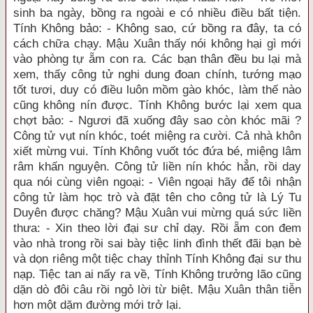
sinh ba ngày, bồng ra ngoài e có nhiều điều bất tiện.
Tính Không bảo: - Không sao, cứ bồng ra đây, ta có
cách chữa chạy. Mậu Xuân thấy nói không hại gì mới
vào phòng tự ẵm con ra. Các bạn thân đều bu lại mà
xem, thấy công tử nghi dung đoan chính, tướng mạo
tốt tươi, duy có điều luôn mồm gào khóc, làm thế nào
cũng không nín được. Tính Không bước lại xem qua
chợt bảo: - Ngươi đã xuống đây sao còn khóc mãi ?
Công tử vụt nín khóc, toét miệng ra cười. Cả nhà khôn
xiết mừng vui. Tính Không vuốt tóc đứa bé, miệng lâm
râm khấn nguyện. Công tử liền nín khóc hẳn, rồi day
qua nói cùng viên ngoại: - Viên ngoại hãy để tôi nhận
công tử làm học trò và đặt tên cho công tử là Lý Tu
Duyên được chăng? Mậu Xuân vui mừng quá sức liền
thưa: - Xin theo lời đại sư chỉ dạy. Rồi ẵm con đem
vào nhà trong rồi sai bày tiệc linh đình thết đãi bạn bè
và dọn riêng một tiệc chay thỉnh Tính Không đại sư thu
nạp. Tiệc tan ai nấy ra về, Tính Không trưởng lão cũng
dặn dò đôi câu rồi ngỏ lời từ biệt. Mậu Xuân thân tiễn
hơn một dặm đường mới trở lại.