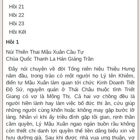
Hồi 21
Hồi 22
Hồi 23
Hồi Kết
Hồi 1
Núi Thiên Thai Mậu Xuân Cầu Tự
Chùa Quốc Thanh La Hán Giáng Trần
Đây nói chuyện về đời Tống niên hiệu Thiệu Hưng
năm đầu, trong trào có một người họ Lý tên Khiêm,
điển tự Mậu Xuân làm quan tới chức Kinh Doanh Tiết
Độ Sứ, nguyên quán ở Thái Châu thuộc tỉnh Triết
Giang có vợ là Mông Thị. Cả hai vợ chồng đều là
người hiền lành hay làm việc bố đức thi ân, cứu giúp
những người cùng khốn hoặc không may gặp bước lỡ
làng. Nhân vì khi ấy triều đình gặp tôi gian, nịnh thần
cầm quyền, Lý Mậu Xuân ngao ngán buồn rầu không
còn thiết chi danh lợi quyền thế liền dâng biểu xin về
hưu dưỡng già. Sau khi được nhà vua ưng thuận, vợ