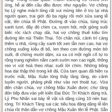
ứng, hễ ai đến cầu đều được như nguyện. Vợ chồng
họ Lý nghe mách lòng rất vui mừng liền ở trọ lại nhà
người quen, trai giới đủ ba ngày rồi mới sửa sang lễ
vật, lên chùa lễ Phật. Đường đi vào chùa, tùng trúc
xanh tươi, đây đó chim ca, vượn hót, một giòng suối
biếc róc rách chạy dài, hai vợ chồng thuê kiệu tìm
đường lên núi Thiên Thai. Tới chân núi, cảnh trí càng
thêm u nhã, rừng cây xanh tốt xen lẫn non cao, hai vợ
chồng xuống kiệu đi bộ, len theo con đường mòn bờ
suối, đi chừng mười dặm, xa xa có một ngôi cổ tự to
rộng trang nghiêm nằm cạnh sườn non cao ngất, thông
reo vi vút hoà theo nhạc suối lời chim. Những bông
hoa dại thập thò trong kẽ đá. Cửa tam quan đã hiện ra
trước mắt, Mậu Xuân lòng thấy lâng lâng, do cảnh
luyến người, phảng phất như vào nơi thoát tục. Vừa
đến chân chùa, vợ chồng Mậu Xuân được chư tăng
đón tiếp đưa vào yết kiến Đại Đức Tri Khách dùng trà.
Lý Phu Nhân sai bày lễ vật và dâng cúng 10 nén bạc
ròng. Trí Khách Tăng sai các tiểu hoa đăng dâng lễ lên
chùa rồi thân dẫn vợ chồng Mậu Xuân lên lễ Phật. Sẵn