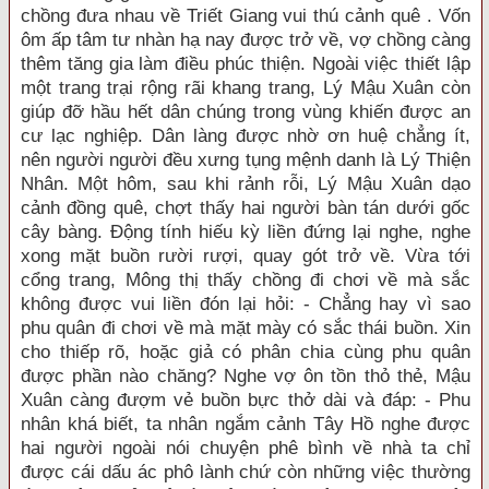
chồng đưa nhau về Triết Giang vui thú cảnh quê . Vốn
ôm ấp tâm tư nhàn hạ nay được trở về, vợ chồng càng
thêm tăng gia làm điều phúc thiện. Ngoài việc thiết lập
một trang trại rộng rãi khang trang, Lý Mậu Xuân còn
giúp đỡ hầu hết dân chúng trong vùng khiến được an
cư lạc nghiệp. Dân làng được nhờ ơn huệ chẳng ít,
nên người người đều xưng tụng mệnh danh là Lý Thiện
Nhân. Một hôm, sau khi rảnh rỗi, Lý Mậu Xuân dạo
cảnh đồng quê, chợt thấy hai người bàn tán dưới gốc
cây bàng. Động tính hiếu kỳ liền đứng lại nghe, nghe
xong mặt buồn rười rượi, quay gót trở về. Vừa tới
cổng trang, Mông thị thấy chồng đi chơi về mà sắc
không được vui liền đón lại hỏi: - Chẳng hay vì sao
phu quân đi chơi về mà mặt mày có sắc thái buồn. Xin
cho thiếp rõ, hoặc giả có phân chia cùng phu quân
được phần nào chăng? Nghe vợ ôn tồn thỏ thẻ, Mậu
Xuân càng đượm vẻ buồn bực thở dài và đáp: - Phu
nhân khá biết, ta nhân ngắm cảnh Tây Hồ nghe được
hai người ngoài nói chuyện phê bình về nhà ta chỉ
được cái dấu ác phô lành chứ còn những việc thường