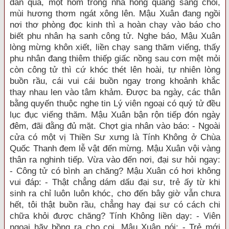
dần qua, một hôm trong nhà hồng quang sáng chói,
mùi hương thơm ngát xông lên. Mậu Xuân đang ngồi
nơi thơ phòng đọc kinh thì a hoàn chạy vào báo cho
biết phu nhân hạ sanh công tử. Nghe báo, Mậu Xuân
lòng mừng khôn xiết, liền chạy sang thăm viếng, thấy
phu nhân đang thiêm thiếp giấc nồng sau cơn mệt mỏi
còn công tử thì cứ khóc thét lên hoài, tự nhiên lòng
buồn rầu, cái vui cái buồn ngay trong khoảnh khắc
thay nhau len vào tâm khảm. Được ba ngày, các thân
bằng quyến thuộc nghe tin Lý viên ngoại có quý tử đều
lục đục viếng thăm. Mậu Xuân bận rộn tiếp đón ngày
đêm, đãi đằng đủ mặt. Chợt gia nhân vào báo: - Ngoài
cửa có một vị Thiền Sư xưng là Tính Không ở Chùa
Quốc Thanh đem lễ vật đến mừng. Mậu Xuân vội vàng
thân ra nghinh tiếp. Vừa vào đến nơi, đại sư hỏi ngay:
- Công tử có bình an chăng? Mậu Xuân có hơi không
vui đáp: - Thật chẳng dám dấu đại sư, trẻ ấy từ khi
sinh ra chỉ luôn luôn khóc, cho đến bây giờ vẫn chưa
hết, tôi thật buồn rầu, chẳng hay đại sư có cách chi
chữa khỏi được chăng? Tính Không liền dạy: - Viên
ngoại hãy bồng ra cho coi. Mậu Xuân nói: - Trẻ mới