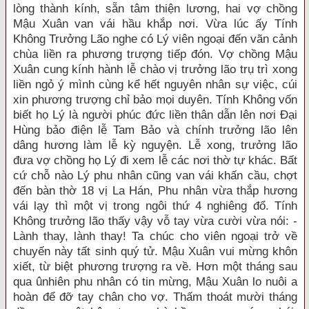
lòng thành kính, sẵn tâm thiện lương, hai vợ chồng
Mậu Xuân van vái hầu khắp nơi. Vừa lúc ấy Tính
Không Trưởng Lão nghe có Lý viên ngoại đến vãn cảnh
chùa liền ra phương trượng tiếp đón. Vợ chồng Mậu
Xuân cung kính hành lễ chào vị trưởng lão trụ trì xong
liền ngỏ ý mình cùng kể hết nguyên nhân sự việc, cúi
xin phương trượng chỉ bảo mọi duyên. Tính Không vốn
biết họ Lý là người phúc đức liền thân dẫn lên nơi Đại
Hùng bảo điện lễ Tam Bảo và chính trưởng lão lên
dâng hương làm lễ kỳ nguyện. Lễ xong, trưởng lão
đưa vợ chồng họ Lý đi xem lễ các nơi thờ tự khác. Bất
cứ chỗ nào Lý phu nhân cũng van vái khấn cầu, chợt
đến bàn thờ 18 vị La Hán, Phu nhân vừa thắp hương
vái lạy thì một vị trong ngôi thứ 4 nghiêng đổ. Tính
Không trưởng lão thấy vậy vỗ tay vừa cười vừa nói: -
Lành thay, lành thay! Ta chúc cho viên ngoại trở về
chuyến này tất sinh quý tử. Mậu Xuân vui mừng khôn
xiết, từ biệt phương trượng ra về. Hơn một tháng sau
qua ûnhiên phu nhân có tin mừng, Mậu Xuân lo nuôi a
hoàn để đỡ tay chân cho vợ. Thấm thoát mười tháng