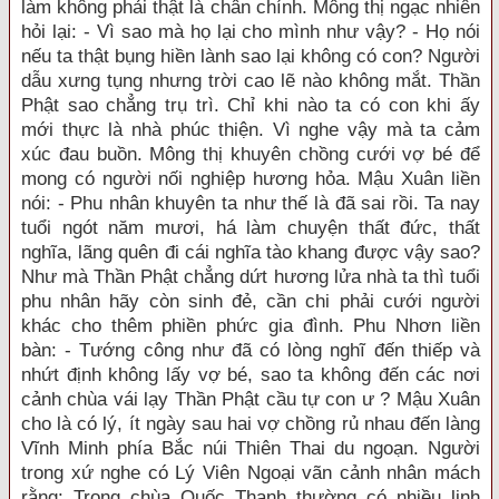
làm không phải thật là chân chính. Mông thị ngạc nhiên
hỏi lại: - Vì sao mà họ lại cho mình như vậy? - Họ nói
nếu ta thật bụng hiền lành sao lại không có con? Người
dẫu xưng tụng nhưng trời cao lẽ nào không mắt. Thần
Phật sao chẳng trụ trì. Chỉ khi nào ta có con khi ấy
mới thực là nhà phúc thiện. Vì nghe vậy mà ta cảm
xúc đau buồn. Mông thị khuyên chồng cưới vợ bé để
mong có người nối nghiệp hương hỏa. Mậu Xuân liền
nói: - Phu nhân khuyên ta như thế là đã sai rồi. Ta nay
tuổi ngót năm mươi, há làm chuyện thất đức, thất
nghĩa, lãng quên đi cái nghĩa tào khang được vậy sao?
Như mà Thần Phật chẳng dứt hương lửa nhà ta thì tuổi
phu nhân hãy còn sinh đẻ, cần chi phải cưới người
khác cho thêm phiền phức gia đình. Phu Nhơn liền
bàn: - Tướng công như đã có lòng nghĩ đến thiếp và
nhứt định không lấy vợ bé, sao ta không đến các nơi
cảnh chùa vái lạy Thần Phật cầu tự con ư ? Mậu Xuân
cho là có lý, ít ngày sau hai vợ chồng rủ nhau đến làng
Vĩnh Minh phía Bắc núi Thiên Thai du ngoạn. Người
trong xứ nghe có Lý Viên Ngoại vãn cảnh nhân mách
rằng: Trong chùa Quốc Thanh thường có nhiều linh