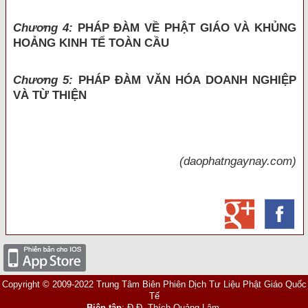
Chương 4:
PHÁP ĐÀM VỀ PHẬT GIÁO VÀ KHỦNG
HOẢNG KINH TẾ TOÀN CẦU
Chương 5:
PHÁP ĐÀM VĂN HÓA DOANH NGHIỆP
VÀ TỪ THIỆN
(daophatngaynay.com)
Copyright © 2009-2022 Trung Tâm Biên Phiên Dịch Tư Liệu Phật Giáo Quốc
Tế
Biên tập
: Đ.Đ. Thích Quảng Lâm.