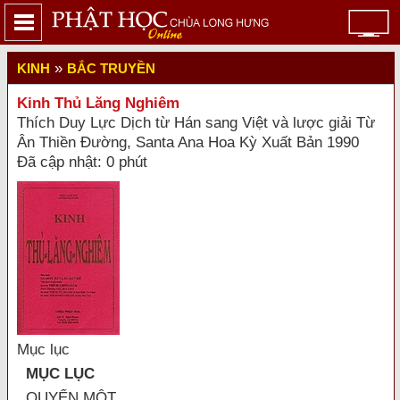
»
KINH
BẮC TRUYỀN
Kinh Thủ Lăng Nghiêm
Thích Duy Lực Dịch từ Hán sang Việt và lược giải Từ
Ân Thiền Đường, Santa Ana Hoa Kỳ Xuất Bản 1990
Đã cập nhật: 0 phút
Mục lục
MỤC LỤC
QUYỂN MỘT