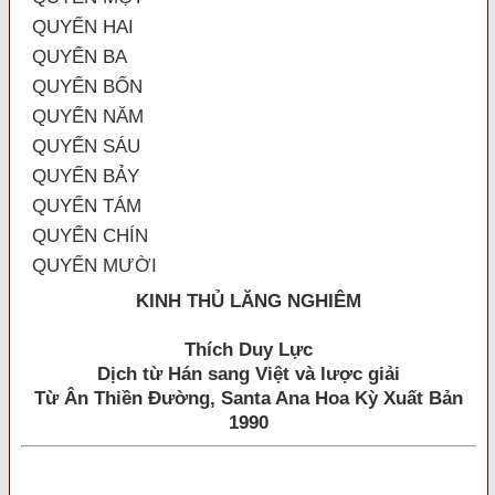
QUYỂN HAI
QUYỂN BA
QUYỂN BỐN
QUYỂN NĂM
QUYỂN SÁU
QUYỂN BẢY
QUYỂN TÁM
QUYỂN CHÍN
QUYỂN MƯỜI
KINH THỦ LĂNG NGHIÊM
Thích Duy Lực
Dịch từ Hán sang Việt và lược giải
Từ Ân Thiền Đường, Santa Ana Hoa Kỳ Xuất Bản
1990