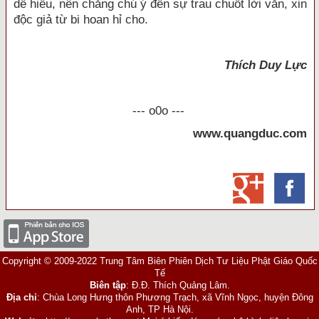
dễ hiểu, nên chẳng chú ý đến sự trau chuốt lời văn, xin
độc giả từ bi hoan hỉ cho.
Thích Duy Lực
--- o0o ---
www.quangduc.com
Copyright © 2009-2022 Trung Tâm Biên Phiên Dịch Tư Liệu Phật Giáo Quốc
Tế
Biên tập
: Đ.Đ. Thích Quảng Lâm.
Địa chỉ
: Chùa Long Hưng thôn Phương Trạch, xã Vĩnh Ngọc, huyện Đông
Anh, TP Hà Nội.