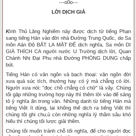
---o0o---
LỜI DỊCH GIẢ
K
inh Thủ Lăng Nghiêm này được dịch từ tiếng Phạn
sang tiếng Hán vào đời nhà Đường Trung Quốc, do Sa
môn Aán Độ BẤT LA MẬT ĐẾ dịch nghĩa, Sa môn DI
GIÀ THÍCH CA người nước U Trường dịch lời, Quan
Chánh Nhị Đại Phu nhà Đường PHÒNG DUNG chấp
bút.
Tiếng Hán có văn ngôn và bạch thoại: văn ngôn đời
xưa quá súc tích, thường hay có ý mà chẳng có lời.
Người xưa nói: "đọc chỗ chẳng có chữ" là vậy. Chúng
tôi gặp những trường hợp này thì thêm lời vào để sáng
tỏ ý nghĩa ẩn trong văn. Những danh từ tiếng Hán mà
tiếng Việt ít dùng, lại không thể dịch ra tiếng Việt thì
chúng tôi ghi chu,ù còn những nghĩa lý thâm sâu khó
hiểu thì chúng tôi lược giải thêm.
Chúng tôi muốn tránh chỗ tối nghĩa, để cho người đọc