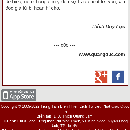
dễ hiểu, nên chẳng chú ý đến sự trau chuốt lời văn, xin
độc giả từ bi hoan hỉ cho.
Thích Duy Lực
--- o0o ---
www.quangduc.com
Copyright © 2009-2022 Trung Tâm Biên Phiên Dịch Tư Liệu Phật Giáo Quốc
Tế
Biên tập
: Đ.Đ. Thích Quảng Lâm.
Địa chỉ
: Chùa Long Hưng thôn Phương Trạch, xã Vĩnh Ngọc, huyện Đông
Anh, TP Hà Nội.