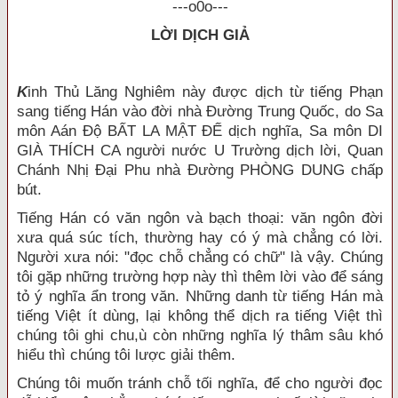
---o0o---
LỜI DỊCH GIẢ
K
inh Thủ Lăng Nghiêm này được dịch từ tiếng Phạn
sang tiếng Hán vào đời nhà Đường Trung Quốc, do Sa
môn Aán Độ BẤT LA MẬT ĐẾ dịch nghĩa, Sa môn DI
GIÀ THÍCH CA người nước U Trường dịch lời, Quan
Chánh Nhị Đại Phu nhà Đường PHÒNG DUNG chấp
bút.
Tiếng Hán có văn ngôn và bạch thoại: văn ngôn đời
xưa quá súc tích, thường hay có ý mà chẳng có lời.
Người xưa nói: "đọc chỗ chẳng có chữ" là vậy. Chúng
tôi gặp những trường hợp này thì thêm lời vào để sáng
tỏ ý nghĩa ẩn trong văn. Những danh từ tiếng Hán mà
tiếng Việt ít dùng, lại không thể dịch ra tiếng Việt thì
chúng tôi ghi chu,ù còn những nghĩa lý thâm sâu khó
hiểu thì chúng tôi lược giải thêm.
Chúng tôi muốn tránh chỗ tối nghĩa, để cho người đọc