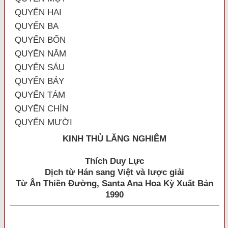
QUYỂN HAI
QUYỂN BA
QUYỂN BỐN
QUYỂN NĂM
QUYỂN SÁU
QUYỂN BẢY
QUYỂN TÁM
QUYỂN CHÍN
QUYỂN MƯỜI
KINH THỦ LĂNG NGHIÊM
Thích Duy Lực
Dịch từ Hán sang Việt và lược giải
Từ Ân Thiền Đường, Santa Ana Hoa Kỳ Xuất Bản
1990