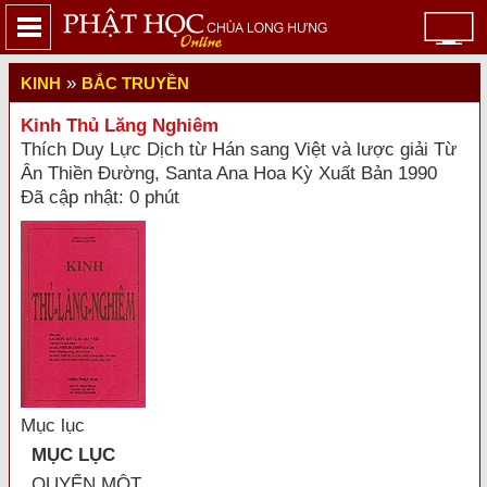
»
KINH
BẮC TRUYỀN
Kinh Thủ Lăng Nghiêm
Thích Duy Lực Dịch từ Hán sang Việt và lược giải Từ
Ân Thiền Đường, Santa Ana Hoa Kỳ Xuất Bản 1990
Đã cập nhật: 0 phút
Mục lục
MỤC LỤC
QUYỂN MỘT