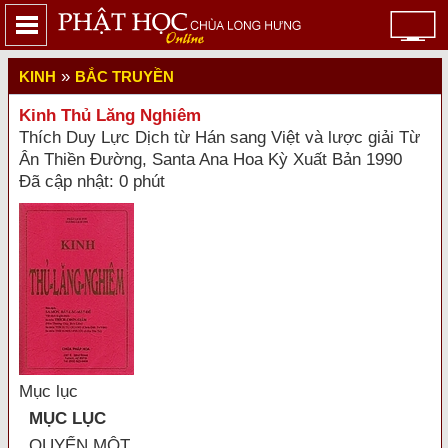
»
KINH
BẮC TRUYỀN
Kinh Thủ Lăng Nghiêm
Thích Duy Lực Dịch từ Hán sang Việt và lược giải Từ
Ân Thiền Đường, Santa Ana Hoa Kỳ Xuất Bản 1990
Đã cập nhật: 0 phút
Mục lục
MỤC LỤC
QUYỂN MỘT