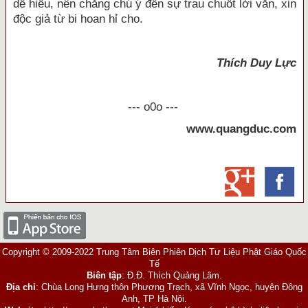
dễ hiểu, nên chẳng chú ý đến sự trau chuốt lời văn, xin
độc giả từ bi hoan hỉ cho.
Thích Duy Lực
--- o0o ---
www.quangduc.com
Copyright © 2009-2022 Trung Tâm Biên Phiên Dịch Tư Liệu Phật Giáo Quốc
Tế
Biên tập
: Đ.Đ. Thích Quảng Lâm.
Địa chỉ
: Chùa Long Hưng thôn Phương Trạch, xã Vĩnh Ngọc, huyện Đông
Anh, TP Hà Nội.