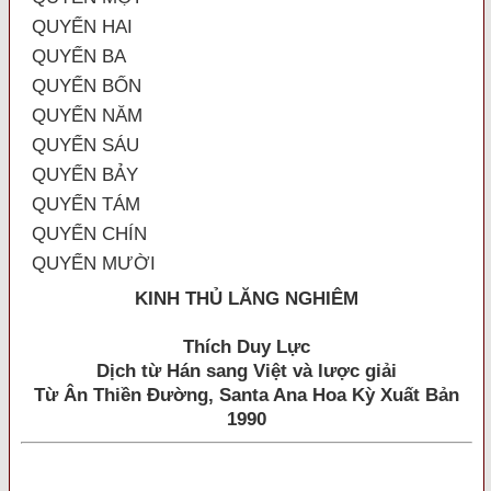
QUYỂN HAI
QUYỂN BA
QUYỂN BỐN
QUYỂN NĂM
QUYỂN SÁU
QUYỂN BẢY
QUYỂN TÁM
QUYỂN CHÍN
QUYỂN MƯỜI
KINH THỦ LĂNG NGHIÊM
Thích Duy Lực
Dịch từ Hán sang Việt và lược giải
Từ Ân Thiền Đường, Santa Ana Hoa Kỳ Xuất Bản
1990