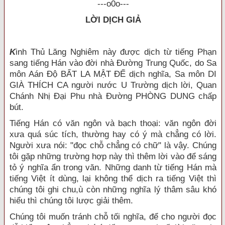
---o0o---
LỜI DỊCH GIẢ
K
inh Thủ Lăng Nghiêm này được dịch từ tiếng Phạn
sang tiếng Hán vào đời nhà Đường Trung Quốc, do Sa
môn Aán Độ BẤT LA MẬT ĐẾ dịch nghĩa, Sa môn DI
GIÀ THÍCH CA người nước U Trường dịch lời, Quan
Chánh Nhị Đại Phu nhà Đường PHÒNG DUNG chấp
bút.
Tiếng Hán có văn ngôn và bạch thoại: văn ngôn đời
xưa quá súc tích, thường hay có ý mà chẳng có lời.
Người xưa nói: "đọc chỗ chẳng có chữ" là vậy. Chúng
tôi gặp những trường hợp này thì thêm lời vào để sáng
tỏ ý nghĩa ẩn trong văn. Những danh từ tiếng Hán mà
tiếng Việt ít dùng, lại không thể dịch ra tiếng Việt thì
chúng tôi ghi chu,ù còn những nghĩa lý thâm sâu khó
hiểu thì chúng tôi lược giải thêm.
Chúng tôi muốn tránh chỗ tối nghĩa, để cho người đọc