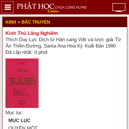
»
KINH
BẮC TRUYỀN
Kinh Thủ Lăng Nghiêm
Thích Duy Lực Dịch từ Hán sang Việt và lược giải Từ
Ân Thiền Đường, Santa Ana Hoa Kỳ Xuất Bản 1990
Đã cập nhật: 0 phút
Mục lục
MỤC LỤC
QUYỂN MỘT