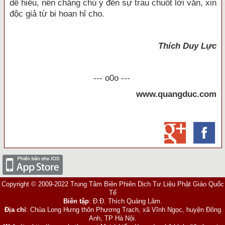
dễ hiểu, nên chẳng chú ý đến sự trau chuốt lời văn, xin
độc giả từ bi hoan hỉ cho.
Thích Duy Lực
--- o0o ---
www.quangduc.com
Copyright © 2009-2022 Trung Tâm Biên Phiên Dịch Tư Liệu Phật Giáo Quốc
Tế
Biên tập
: Đ.Đ. Thích Quảng Lâm.
Địa chỉ
: Chùa Long Hưng thôn Phương Trạch, xã Vĩnh Ngọc, huyện Đông
Anh, TP Hà Nội.