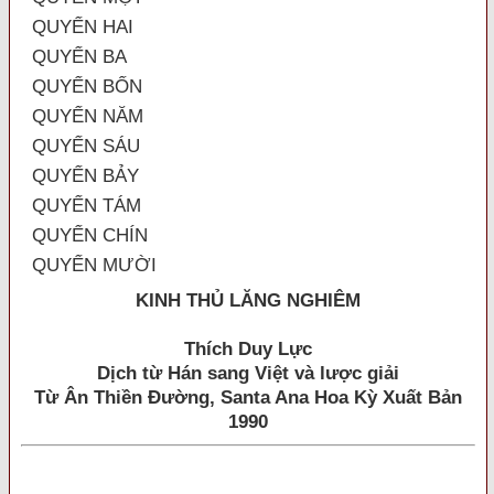
QUYỂN HAI
QUYỂN BA
QUYỂN BỐN
QUYỂN NĂM
QUYỂN SÁU
QUYỂN BẢY
QUYỂN TÁM
QUYỂN CHÍN
QUYỂN MƯỜI
KINH THỦ LĂNG NGHIÊM
Thích Duy Lực
Dịch từ Hán sang Việt và lược giải
Từ Ân Thiền Đường, Santa Ana Hoa Kỳ Xuất Bản
1990