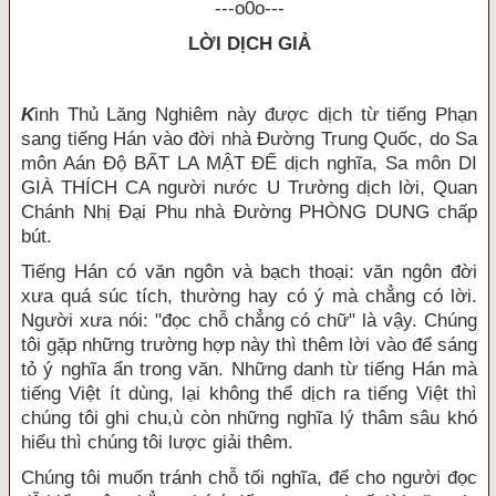
---o0o---
LỜI DỊCH GIẢ
K
inh Thủ Lăng Nghiêm này được dịch từ tiếng Phạn
sang tiếng Hán vào đời nhà Đường Trung Quốc, do Sa
môn Aán Độ BẤT LA MẬT ĐẾ dịch nghĩa, Sa môn DI
GIÀ THÍCH CA người nước U Trường dịch lời, Quan
Chánh Nhị Đại Phu nhà Đường PHÒNG DUNG chấp
bút.
Tiếng Hán có văn ngôn và bạch thoại: văn ngôn đời
xưa quá súc tích, thường hay có ý mà chẳng có lời.
Người xưa nói: "đọc chỗ chẳng có chữ" là vậy. Chúng
tôi gặp những trường hợp này thì thêm lời vào để sáng
tỏ ý nghĩa ẩn trong văn. Những danh từ tiếng Hán mà
tiếng Việt ít dùng, lại không thể dịch ra tiếng Việt thì
chúng tôi ghi chu,ù còn những nghĩa lý thâm sâu khó
hiểu thì chúng tôi lược giải thêm.
Chúng tôi muốn tránh chỗ tối nghĩa, để cho người đọc