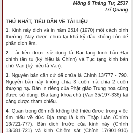
Mồng 8 Tháng Tư, 2537
Trí Quang
THỨ NHẤT, TIỂU DẪN VỀ TÀI LIỆU
1
. Kinh này dịch và in năm 2514 (1970) một cách bình
thường. Nay được chữa lại khá kỷ dẫu không còn để
phần dịch âm.
2
. Tài liệu được sử dụng là Đại tạng kinh bản Đại
chính tân tu (ký hiệu là Chính) và Tục tạng kinh bản
chữ Vạn (ký hiệu là Vạn).
3
. Nguyên bản căn cứ để chữa là Chính 13/777 - 790.
Nguyên bản này không chia 3 cuốn mà chia 2 cuốn
thượng hạ. Bản in riêng của Phật giáo Trung hoa cũng
được sử dụng. Địa tạng khoa chú (Vạn 35/197-336) lại
càng được tham chiếu.
4
. Quan trọng đến nỗi không thể thiếu được trong việc
tìm hiểu về đức Địa tạng là kinh Thập luân (Chính
13/721-777). Bản dịch trước của kinh này (Chính
13/681-721) và kinh Chiêm sát (Chính 17/901-910)