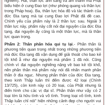
nghiêm). Hai, thần lực ánh sáng và âm thanh mà Phật
biểu hiện ở cung Đao lợi (như phóng quang và thần lực
trong Pháp hoa). Ba, thần lực hóa độ và tác thành của
đức Địa tạng mà tại cung Đao lợi Phật đã đề cao.
Chính yếu của phẩm này là 2 thần lực sau. Ngoài 3
thần lực này, phẩm này cốt nói đại nguyện của đức Địa
tạng, đại nguyện ấy cũng là một thần lực, mà là thần
lực quan trọng.
Phẩm 2: Thân phân hóa qui tụ lại
.- Phân thân là
phương tiện quan trọng nhất trong những phương tiện
mà đức Địa tạng đã vận dụng để giải thoát cho bao kẻ
tội khổ ẫ như đại nguyện mà phẩm 1 đã nói. Cũng
chính vì đại nguyện nghiêng nặng về bao kẻ tội khổ,
nên phân thân mà phẩm này nói đã nhấn mạnh phân
thân ở địa ngục. Nhưng phân thân của đức Địa tạng,
theo kinh Thập luân thì đếm được 42 loại (Chính
13/725), còn kinh này có 20 loại, của Phật nhưng là
điển hình cho các vị đại sĩ. Phân thân như vậy có 2
loại lớn là hữu tình và vô tình. Trong loại vô tình, kinh
Thập luân chỉ nói" hiện những cảnh đẹp cho người vui