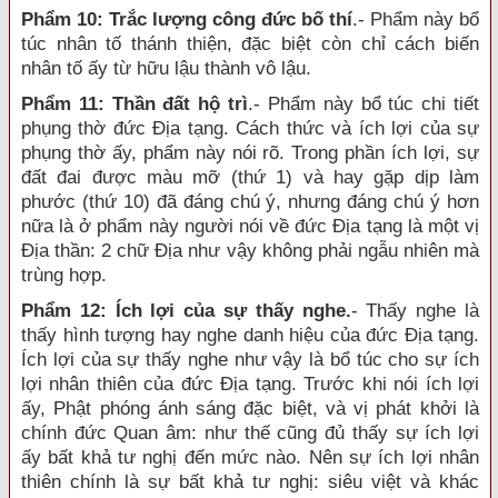
Phẩm 10: Trắc lượng công đức bố thí
.- Phẩm này bổ
túc nhân tố thánh thiện, đặc biệt còn chỉ cách biến
nhân tố ấy từ hữu lậu thành vô lậu.
Phẩm 11: Thần đất hộ trì
.- Phẩm này bổ túc chi tiết
phụng thờ đức Địa tạng. Cách thức và ích lợi của sự
phụng thờ ấy, phẩm này nói rõ. Trong phần ích lợi, sự
đất đai được màu mỡ (thứ 1) và hay gặp dịp làm
phước (thứ 10) đã đáng chú ý, nhưng đáng chú ý hơn
nữa là ở phẩm này người nói về đức Địa tạng là một vị
Địa thần: 2 chữ Địa như vậy không phải ngẫu nhiên mà
trùng hợp.
Phẩm 12: Ích lợi của sự thấy nghe.
- Thấy nghe là
thấy hình tượng hay nghe danh hiệu của đức Địa tạng.
Ích lợi của sự thấy nghe như vậy là bổ túc cho sự ích
lợi nhân thiên của đức Địa tạng. Trước khi nói ích lợi
ấy, Phật phóng ánh sáng đặc biệt, và vị phát khởi là
chính đức Quan âm: như thế cũng đủ thấy sự ích lợi
ấy bất khả tư nghị đến mức nào. Nên sự ích lợi nhân
thiên chính là sự bất khả tư nghị: siêu việt và khác