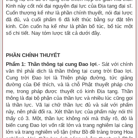
Kinh này cốt nói đại nguyện đại lực của Địa tạng đại sĩ.
Cuốn thượng kể như là phần chính thuyết, nói đại lược
đã đủ, và cuối phẩm 6 đã kết thúc bằng sự đặt tên
kinh. Còn cuốn hạ kể như là phần bổ túc, bổ túc một
số chi tiết. Nay tóm lược tất cả dưới đây.
PHẦN CHÍNH THUYẾT
Phẩm 1: Thần thông tại cung Đao lợi
.- Sát với chính
văn thì phải dịch là thần thông tại cung trời Đao lợi.
Cung trời Đao lợi là Thiện pháp đường, tức giảng
đường của Đế thích, và là chỗ Phật thuyết pháp cho
mẹ, trong pháp được thuyết có kinh Địa tạng. Thần
thông là đại bộ phận của thần lực và nhiều lúc cũng gọi
là thần lực. Vã lại chữ thần lực đủ và sát với phẩm
này, nên phải đổi ra. Xét thần lực của phẩm này nói thì
thấy có 3. Một, thần lực không nói mà thấy rõ, đó là
biến cung Đao lợi vốn rất lớn và trang nghiêm lại càng
lớn và trang nghiêm vô tận (như Bồ đề tràng trong Hoa