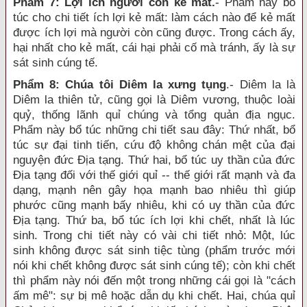
Phẩm 7: Lợi ích người còn kẻ mất.
- Phẩm này bổ
túc cho chi tiết ích lợi kẻ mất: làm cách nào để kẻ mất
được ích lợi mà người còn cũng được. Trong cách ấy,
hại nhất cho kẻ mất, cái hại phải cố mà tránh, ấy là sự
sát sinh cúng tế.
Phẩm 8: Chúa tôi Diêm la xưng tụng
.- Diêm la là
Diêm la thiên tử, cũng gọi là Diêm vương, thuộc loài
quỷ, thống lãnh quỉ chúng và tổng quản địa ngục.
Phẩm này bổ túc những chi tiết sau đây: Thứ nhất, bổ
túc sự đại tinh tiến, cứu độ không chán mệt của đại
nguyện đức Địa tạng. Thứ hai, bổ túc uy thần của đức
Địa tạng đối với thế giới quỉ -- thế giới rất mạnh và đa
dạng, mạnh nên gây họa mạnh bao nhiêu thì giúp
phước cũng mạnh bấy nhiêu, khi có uy thần của đức
Địa tạng. Thứ ba, bổ túc ích lợi khi chết, nhất là lúc
sinh. Trong chi tiết này có vài chi tiết nhỏ: Một, lúc
sinh không được sát sinh tiệc tùng (phẩm trước mới
nói khi chết không được sát sinh cúng tế); còn khi chết
thì phẩm này nói đến một trong những cái gọi là "cách
ấm mê": sự bị mê hoặc dẫn dụ khi chết. Hai, chúa quỉ