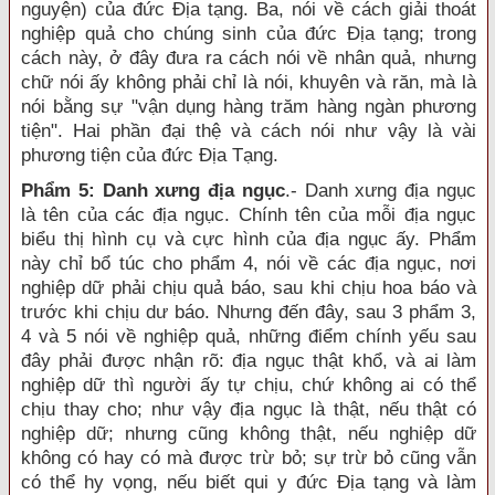
nguyện) của đức Địa tạng. Ba, nói về cách giải thoát
nghiệp quả cho chúng sinh của đức Địa tạng; trong
cách này, ở đây đưa ra cách nói về nhân quả, nhưng
chữ nói ấy không phải chỉ là nói, khuyên và răn, mà là
nói bằng sự "vận dụng hàng trăm hàng ngàn phương
tiện". Hai phần đại thệ và cách nói như vậy là vài
phương tiện của đức Địa Tạng.
Phẩm 5: Danh xưng địa ngục
.- Danh xưng địa ngục
là tên của các địa ngục. Chính tên của mỗi địa ngục
biểu thị hình cụ và cực hình của địa ngục ấy. Phẩm
này chỉ bổ túc cho phẩm 4, nói về các địa ngục, nơi
nghiệp dữ phải chịu quả báo, sau khi chịu hoa báo và
trước khi chịu dư báo. Nhưng đến đây, sau 3 phẩm 3,
4 và 5 nói về nghiệp quả, những điểm chính yếu sau
đây phải được nhận rõ: địa ngục thật khổ, và ai làm
nghiệp dữ thì người ấy tự chịu, chứ không ai có thể
chịu thay cho; như vậy địa ngục là thật, nếu thật có
nghiệp dữ; nhưng cũng không thật, nếu nghiệp dữ
không có hay có mà được trừ bỏ; sự trừ bỏ cũng vẫn
có thể hy vọng, nếu biết qui y đức Địa tạng và làm