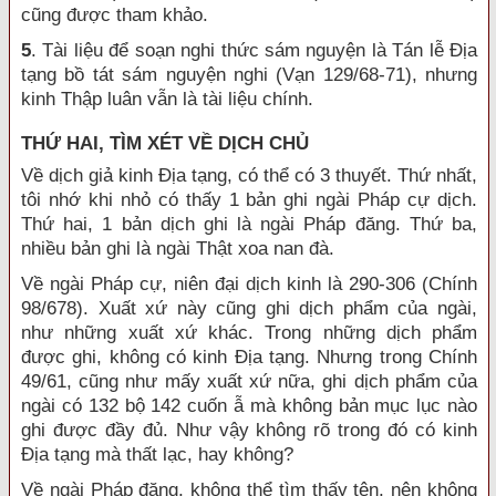
cũng được tham khảo.
5
. Tài liệu để soạn nghi thức sám nguyện là Tán lễ Địa
tạng bồ tát sám nguyện nghi (Vạn 129/68-71), nhưng
kinh Thập luân vẫn là tài liệu chính.
THỨ HAI, TÌM XÉT VỀ DỊCH CHỦ
Về dịch giả kinh Địa tạng, có thể có 3 thuyết. Thứ nhất,
tôi nhớ khi nhỏ có thấy 1 bản ghi ngài Pháp cự dịch.
Thứ hai, 1 bản dịch ghi là ngài Pháp đăng. Thứ ba,
nhiều bản ghi là ngài Thật xoa nan đà.
Về ngài Pháp cự, niên đại dịch kinh là 290-306 (Chính
98/678). Xuất xứ này cũng ghi dịch phẩm của ngài,
như những xuất xứ khác. Trong những dịch phẩm
được ghi, không có kinh Địa tạng. Nhưng trong Chính
49/61, cũng như mấy xuất xứ nữa, ghi dịch phẩm của
ngài có 132 bộ 142 cuốn ẫ mà không bản mục lục nào
ghi được đầy đủ. Như vậy không rõ trong đó có kinh
Địa tạng mà thất lạc, hay không?
Về ngài Pháp đăng, không thể tìm thấy tên, nên không