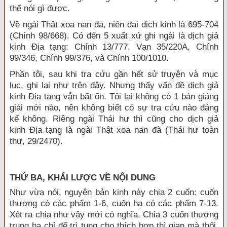
thể nói gì được.
Về ngài Thật xoa nan đà, niên đại dịch kinh là 695-704
(Chính 98/668). Có đến 5 xuất xứ ghi ngài là dịch giả
kinh Địa tạng: Chính 13/777, Vạn 35/220A, Chính
99/346, Chính 99/376, và Chính 100/1010.
Phần tôi, sau khi tra cứu gần hết sử truyện và mục
lục, ghi lại như trên đây. Nhưng thấy vấn đề dịch giả
kinh Địa tạng vẫn bất ổn. Tôi lại không có 1 bản giảng
giải mới nào, nên không biết có sự tra cứu nào đáng
kể không. Riêng ngài Thái hư thì cũng cho dịch giả
kinh Địa tạng là ngài Thật xoa nan đà (Thái hư toàn
thư, 29/2470).
THỨ BA, KHÁI LƯỢC VỀ NỘI DUNG
Như vừa nói, nguyên bản kinh này chia 2 cuốn: cuốn
thượng có các phẩm 1-6, cuốn hạ có các phẩm 7-13.
Xét ra chia như vậy mới có nghĩa. Chia 3 cuốn thượng
trung hạ chỉ để trì tụng cho thích hợp thì gian mà thôi.