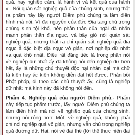
quả, hay nghiệp cảm, là hành vi và kết quả của hành
vi. Nói quán sát nghiệp quả của chúng sinh, nhưng thật
ra phẩm này lấy người Diêm phù chúng ta làm điển
hình mà nói. Vì đại nguyện của đức Địa tạng chú trọng
chúng sinh tội khổ, nên phân thân của ngài đã nhấn
mạnh phân thân địa ngục, và bây giờ nói quán sát
nghiệp quả, nhưng thật ra chỉ quán sát nghiệp quả địa
ngục ẫ đặc biệt địa ngục vô gián, nơi nghiệp dữ nhất
và quả khổ nhất. Điều rất đáng tiếc là trong phần nói
về nghiệp dữ nhất ấy đã không nói đến nghiệp dữ hơn
hết, ấy là những chủ thuyết độc hại nhân loại mà chữ
tà kiến hay ác kiến không diễn đạt hết được. Phản bội
Phật pháp, đi theo các chủ thuyết ấy, cũng là nghiệp
dữ nhất mà kinh này đã không nói đến.
Phẩm 4: Nghiệp quả của người Diêm phù.
- Phẩm
này tiếp tục phẩm trước, lấy người Diêm phù chúng ta
làm điển hình mà nói về nghiệp quả của chúng sinh,
nhưng nói rộng hơn: Một, về nghiệp quả, không phải
chỉ nói nghiệp quả vô gián, nhưng vẫn chú trọng nghiệp
quả đường dữ. Hai, nói về đại thệ (lời thề thực hiện đại