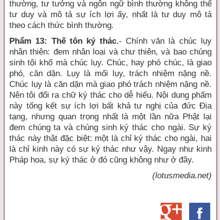
thường, tư tưởng và ngôn ngữ bình thường không thể
tư duy và mô tả sự ích lợi ấy, nhất là tư duy mô tả
theo cách thức bình thường.
Phẩm 13: Thế tôn ký thác.
- Chính văn là chúc lụy
nhân thiên: đem nhân loại và chư thiên, và bao chúng
sinh tội khổ mà chúc lụy. Chúc, hay phó chúc, là giao
phó, căn dặn. Lụy là mối lụy, trách nhiệm nặng nề.
Chúc lụy là căn dặn mà giao phó trách nhiệm nặng nề.
Nên tôi đổi ra chữ ký thác cho dễ hiểu. Nội dung phẩm
này tổng kết sự ích lợi bất khả tư nghị của đức Địa
tạng, nhưng quan trọng nhất là một lần nữa Phật lại
đem chúng ta và chúng sinh ký thác cho ngài. Sự ký
thác này thật đặc biệt: một là chỉ ký thác cho ngài, hai
là chỉ kinh này có sự ký thác như vậy. Ngay như kinh
Pháp hoa, sự ký thác ở đó cũng không như ở đây.
(lotusmedia.net)