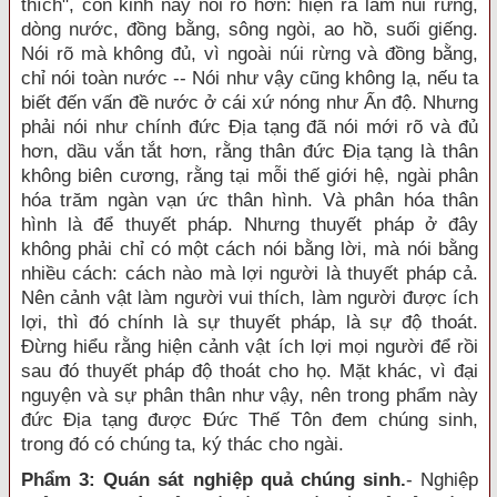
thích", còn kinh này nói rõ hơn: hiện ra làm núi rừng,
dòng nước, đồng bằng, sông ngòi, ao hồ, suối giếng.
Nói rõ mà không đủ, vì ngoài núi rừng và đồng bằng,
chỉ nói toàn nước -- Nói như vậy cũng không lạ, nếu ta
biết đến vấn đề nước ở cái xứ nóng như Ấn độ. Nhưng
phải nói như chính đức Địa tạng đã nói mới rõ và đủ
hơn, dầu vắn tắt hơn, rằng thân đức Địa tạng là thân
không biên cương, rằng tại mỗi thế giới hệ, ngài phân
hóa trăm ngàn vạn ức thân hình. Và phân hóa thân
hình là để thuyết pháp. Nhưng thuyết pháp ở đây
không phải chỉ có một cách nói bằng lời, mà nói bằng
nhiều cách: cách nào mà lợi người là thuyết pháp cả.
Nên cảnh vật làm người vui thích, làm người được ích
lợi, thì đó chính là sự thuyết pháp, là sự độ thoát.
Đừng hiểu rằng hiện cảnh vật ích lợi mọi người để rồi
sau đó thuyết pháp độ thoát cho họ. Mặt khác, vì đại
nguyện và sự phân thân như vậy, nên trong phẩm này
đức Địa tạng được Ðức Thế Tôn đem chúng sinh,
trong đó có chúng ta, ký thác cho ngài.
Phẩm 3: Quán sát nghiệp quả chúng sinh.
- Nghiệp