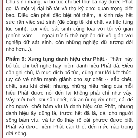
Chủ sinh mạng, vị bổ túc chi tiết thứ ba này được Phật
gọi là một vị đại bồ tát và thọ ký cho: quan trọng biết
bao. Điều cần phải đặc biệt nói thêm, là kinh này hết
sức răn việc sát sinh (để cúng tế khi chết và tiệc tùng
lúc sinh), coi việc sát sinh cùng loại với tội vô gián
(chính văn: ... ngoại trừ 5 thứ nghiệp dữ vô gián với
nghiệp dữ sát sinh, còn những nghiệp dữ tương đối
nhỏ hơn...).
Phẩm 9: Xưng tụng danh hiệu chư Phật
.- Phẩm này
bổ túc chi tiết nghe hay niệm danh hiệu Phật đà. Điều
cần ghi chú, là mục đích bổ túc, cũng như lời kết thúc,
tuy có vẻ nhấn mạnh giành cho sự chết -- sắp chết,
chết, sau khi chết; nhưng, những hiệu năng của mỗi
hiệu Phật được nói đến lại không phải chỉ như vậy.
Vậy mới biết, khi sắp chết, cái an ủi người chết, cái để
cho người chết bám víu là danh hiệu của Phật, nhưng
danh hiệu ấy cũng là, trước hết đã là, cái cho người
sống bám víu, và từ đó thấy rõ cái phước được biết
Phật và được niệm Phật cần thiết đến mức nào trong
đời sống.