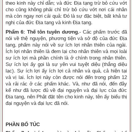
theo kinh này chỉ dẫn; và đức Địa tạng trừ bỏ cứu vớt
cho cũng không phải chỉ trừ bỏ cứu vớt nơi cái nhân
mà còn ngay nơi cái quả: Đó là sự đặc biệt, bất khả tư
nghị của đức Địa tạng và kinh Địa tạng.
Phẩm 6: Thế tôn tuyên dương.
- Các phẩm trước đã
nói về thệ nguyện, phương tiện và sở độ của đức Địa
tạng, phẩm này nói về sự ích lợi nhân thiên của ngài.
Ích lợi nhân thiên là đem lại cho nhân thiên và mọi loài
sự ích lợi mà phần chính là ở chính trong nhân thiên.
Sự ích lợi ấy gọi là sự yên vui tuyệt diệu (thắng diệu
lạc). Sự ích lợi ấy ích lợi cả nhân và quả, cả hiện tại
và vị lai. Ích lợi này còn được nói đến trong phẩm 12
và rải rác ở các phẩm khác. Và, như đã nói, đến đây
kể như đã lược đủ về đại nguyện và đại lực của đức
Địa tạng, nên Phật đặt tên cho kinh này, tên ấy biểu thị
đại nguyện và đại lực đã nói.
PHẦN BỔ TÚC