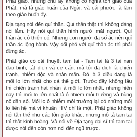
Phật giáo, nhưng chữ ấy không có nghĩa tôn giáo của
Phật, mà là giáo huấn của Ngài, và cái phước là làm
theo giáo huấn ấy.
Địa tạng nói đến quỉ thần. Quỉ thần thật thì không đáng
nói lắm. Hãy nói quỉ thần hình người mặt người. Quỉ
thần ác có thiện có. Nhưng con người đa số ác nên quỉ
thần ác lộng hành. Vậy đối phó với quỉ thần ác thì phải
đừng ác.
Phật giáo có cái thuyết tam tai - Tam tai là 3 tai nạn
đao binh, tật dịch và cơ cẩn, mà tôi đã dịch là chiến
tranh, nhiễm độc và nhân mãn. Đó là 3 điều đang là
mối lo lớn nhất cho cả thế giới. Trước đây không lâu
thì chiến tranh hạt nhân là mối lo lớn nhất, nhưng hiện
nay thì mối lo lớn nhất là ô nhiễm môi trường và bùng
nổ dân số. Mối lo ô nhiễm môi trường lại có những mối
lo liên hệ mà vi khuẩn HIV chỉ là một. Phật giáo không
nói tận thế như các tôn giáo khác, nhưng mô tả tam tai
thì thật kinh hoàng. Và nói về Địa tạng đại sĩ thì tam tai
được nói đến còn hơn nói đến ngũ trược.