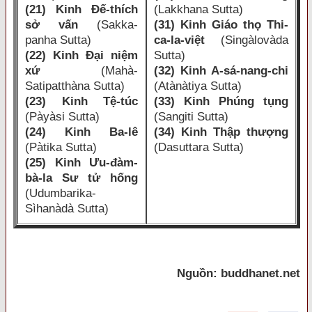
(21) Kinh Ðế-thích
(Lakkhana Sutta)
sở vấn
(Sakka-
(31) Kinh Giáo thọ Thi-
panha Sutta)
ca-la-việt
(Singàlovàda
(22) Kinh Ðại niệm
Sutta)
xứ
(Mahà-
(32) Kinh A-sá-nang-chi
Satipatthàna Sutta)
(Atànàtiya Sutta)
(23) Kinh Tệ-túc
(33) Kinh Phúng tụng
(Pàyàsi Sutta)
(Sangiti Sutta)
(24) Kinh Ba-lê
(34) Kinh Thập thượng
(Pàtika Sutta)
(Dasuttara Sutta)
(25) Kinh Ưu-đàm-
bà-la Sư tử hống
(Udumbarika-
Sìhanàdà Sutta)
Nguồn: buddhanet.net