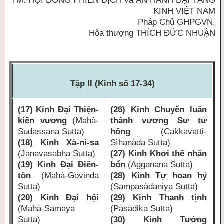
TM. HỘI ĐỒNG PHIÊN DỊCH và ẤN HÀNH ĐẠI TẠNG
KINH VIỆT NAM
Pháp Chủ GHPGVN,
Hòa thượng THÍCH ĐỨC NHUẬN
Tập II (Kinh số 17-34)
(17) Kinh Ðại Thiện-
(26) Kinh Chuyển luân
kiến vương
(Mahà-
thánh vương Sư tử
Sudassana Sutta)
hống
(Cakkavatti-
(18
)
Kinh Xà-ni-sa
Sìhanàda Sutta)
(Janavasabha Sutta)
(27) Kinh Khởi thế nhân
(19) Kinh Ðại Ðiền-
bổn
(Agganana Sutta)
tôn
(Mahà-Govinda
(28) Kinh Tự hoan hỷ
Sutta)
(Sampasàdaniya Sutta)
(20) Kinh Ðại hội
(29) Kinh Thanh tịnh
(Mahà-Samaya
(Pàsàdika Sutta)
Sutta)
(30) Kinh Tướng