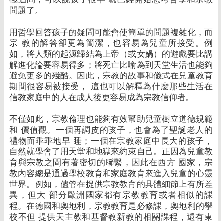
問題了。
用哲學回答孩子的疑問可能會使簡單的問題複雜化，而
宗 教的解答卻更為簡潔，也容易為兒童所接受。
例
如，將人類的起源歸結為上帝（或女媧）的遊戲要比講
解進化論要容易得多；將死亡比喻為到天堂生活也能夠
避免更多的殘酷。
因此，宗教的故事和儀式在兒童教育
期間很容易被接受， 這也可以解釋為什麼那些生活在
信教家庭中的人在成人後更容易成為宗教信仰者。
不僅如此，宗教倫理也能夠有效幫助兒童樹立道德規範
和 價值觀。
一個再調皮的孩子，也會為了聖誕老人的
禮物而乖乖地早 睡；一個在宗教家庭中長大的孩子，
自然就學會了用天堂和地獄來約束自己。
正因為兒童教
育與宗教之間有著密切的聯繫，因此在西方 國家，宗
教內容總是通過學校教育和家庭教育來進入兒童的心靈
世界。
例如，儘管在提供宗教教育的具體細節上有所差
異，但大 部分歐洲國家都有宗教教育或者相似的課
程。
在德國和奧地利，宗教教育是必修課，奧地利的學
校不但 提供天主教和基督教新教的相關課程，還有東