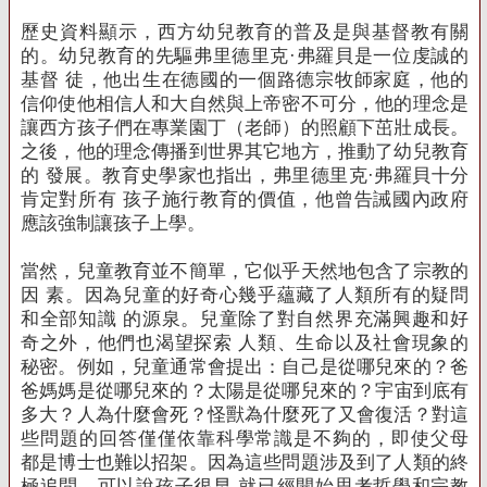
歷史資料顯示，西方幼兒教育的普及是與基督教有關
的。
幼兒教育的先驅弗里德里克·弗羅貝是一位虔誠的
基督 徒，他出生在德國的一個路德宗牧師家庭，他的
信仰使他相信人和大自然與上帝密不可分，他的理念
是
讓西方孩子們在專業園丁（老師）的照顧下茁壯成長。
之後，他的理念傳播到世界其它地方，推動了幼兒教育
的 發展。
教育史學家也指出，弗里德里克·弗羅貝十分
肯定對所有 孩子施行教育的價值，他曾告誡國內政府
應該強制讓孩子上學。
當然，兒童教育並不簡單，它似乎天然地包含了宗教的
因 素。
因為兒童的好奇心幾乎蘊藏了人類所有的疑問
和全部知識 的源泉。
兒童除了對自然界充滿興趣和好
奇之外，他們也渴望探索 人類、生命以及社會現象的
秘密。
例如，兒童通常會提出：自己是從哪兒來的？
爸
爸媽媽是從哪兒來的？
太陽是從哪兒來的？
宇宙到底有
多大？
人為什麼會死？
怪獸為什麼死了又會復活？
對這
些問題的回答僅僅依靠科學常識是不夠的，即使父母
都是博士也難以招架。
因為這些問題涉及到了人類的終
極追問，可以說孩子很早 就已經開始思考哲學和宗教