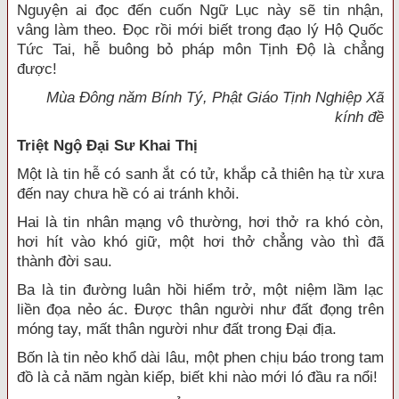
Nguyện ai đọc đến cuốn Ngữ Lục này sẽ tin nhận,
vâng làm theo. Ðọc rồi mới biết trong đạo lý Hộ Quốc
Tức Tai, hễ buông bỏ pháp môn Tịnh Ðộ là chẳng
được!
Mùa Ðông năm Bính Tý, Phật Giáo Tịnh Nghiệp Xã
kính đề
Triệt Ngộ Ðại Sư Khai Thị
Một là tin hễ có sanh ắt có tử, khắp cả thiên hạ từ xưa
đến nay chưa hề có ai tránh khỏi.
Hai là tin nhân mạng vô thường, hơi thở ra khó còn,
hơi hít vào khó giữ, một hơi thở chẳng vào thì đã
thành đời sau.
Ba là tin đường luân hồi hiểm trở, một niệm lầm lạc
liền đọa nẻo ác. Ðược thân người như đất đọng trên
móng tay, mất thân người như đất trong Đại địa.
Bốn là tin nẻo khổ dài lâu, một phen chịu báo trong tam
đồ là cả năm ngàn kiếp, biết khi nào mới ló đầu ra nổi!