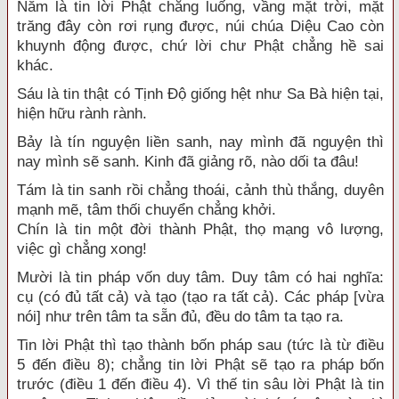
Năm là tin lời Phật chẳng luống, vầng mặt trời, mặt
trăng đây còn rơi rụng được, núi chúa Diệu Cao còn
khuynh động được, chứ lời chư Phật chẳng hề sai
khác.
Sáu là tin thật có Tịnh Ðộ giống hệt như Sa Bà hiện tại,
hiện hữu rành rành.
Bảy là tín nguyện liền sanh, nay mình đã nguyện thì
nay mình sẽ sanh. Kinh đã giảng rõ, nào dối ta đâu!
Tám là tin sanh rồi chẳng thoái, cảnh thù thắng, duyên
mạnh mẽ, tâm thối chuyển chẳng khởi.
Chín là tin một đời thành Phật, thọ mạng vô lượng,
việc gì chẳng xong!
Mười là tin pháp vốn duy tâm. Duy tâm có hai nghĩa:
cụ (có đủ tất cả) và tạo (tạo ra tất cả). Các pháp [vừa
nói] như trên tâm ta sẵn đủ, đều do tâm ta tạo ra.
Tin lời Phật thì tạo thành bốn pháp sau (tức là từ điều
5 đến điều 8); chẳng tin lời Phật sẽ tạo ra pháp bốn
trước (điều 1 đến điều 4). Vì thế tin sâu lời Phật là tin