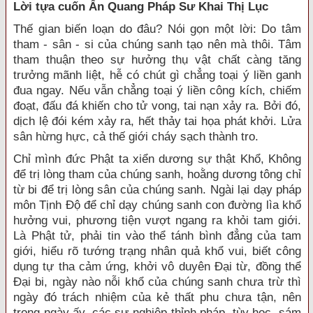
Lời tựa cuốn Ấn Quang Pháp Sư Khai Thị Lục
Thế gian biến loạn do đâu? Nói gọn một lời: Do tâm
tham - sân - si của chúng sanh tạo nên mà thôi. Tâm
tham thuận theo sự hưởng thụ vật chất càng tăng
trưởng mãnh liệt, hễ có chút gì chẳng toại ý liền ganh
đua ngay. Nếu vẫn chẳng toại ý liền công kích, chiếm
đoạt, đấu đá khiến cho tử vong, tai nạn xảy ra. Bởi đó,
dịch lệ đói kém xảy ra, hết thảy tai họa phát khởi. Lửa
sân hừng hực, cả thế giới cháy sạch thành tro.
Chỉ mình đức Phật ta xiển dương sự thật Khổ, Không
để trị lòng tham của chúng sanh, hoằng dương tông chỉ
từ bi để trị lòng sân của chúng sanh. Ngài lại dạy pháp
môn Tịnh Ðộ để chỉ dạy chúng sanh con đường lìa khổ
hưởng vui, phương tiện vượt ngang ra khỏi tam giới.
Là Phật tử, phải tin vào thể tánh bình đẳng của tam
giới, hiểu rõ tướng trạng nhân quả khổ vui, biết công
dụng tự tha cảm ứng, khởi vô duyên Đại từ, đồng thể
Đại bi, ngày nào nỗi khổ của chúng sanh chưa trừ thì
ngày đó trách nhiệm của kẻ thất phu chưa tận, nên
trong ngày ấy, các sự nghiệp thỉnh pháp, tùy học, sám