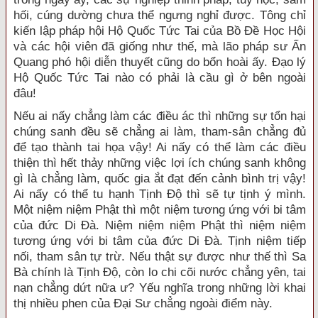
hối, cúng dường chưa thể ngưng nghỉ được. Tông chỉ
kiến lập pháp hội Hộ Quốc Tức Tai của Bồ Ðề Học Hội
và các hội viên đã giống như thế, mà lão pháp sư Ấn
Quang phó hội diễn thuyết cũng do bổn hoài ấy. Ðạo lý
Hộ Quốc Tức Tai nào có phải là cầu gì ở bên ngoài
đâu!
Nếu ai nấy chẳng làm các điều ác thì những sự tổn hại
chúng sanh đều sẽ chẳng ai làm, tham-sân chẳng đủ
để tạo thành tai họa vậy! Ai nấy có thể làm các điều
thiện thì hết thảy những việc lợi ích chúng sanh không
gì là chẳng làm, quốc gia ắt đạt đến cảnh bình trị vậy!
Ai nấy có thể tu hạnh Tịnh Ðộ thì sẽ tự tịnh ý mình.
Một niệm niệm Phật thì một niệm tương ứng với bi tâm
của đức Di Ðà. Niệm niệm niệm Phật thì niệm niệm
tương ứng với bi tâm của đức Di Ðà. Tịnh niệm tiếp
nối, tham sân tự trừ. Nếu thật sự được như thế thì Sa
Bà chính là Tịnh Ðộ, còn lo chi cõi nước chẳng yên, tai
nạn chẳng dứt nữa ư? Yếu nghĩa trong những lời khai
thị nhiều phen của Ðại Sư chẳng ngoài điểm này.