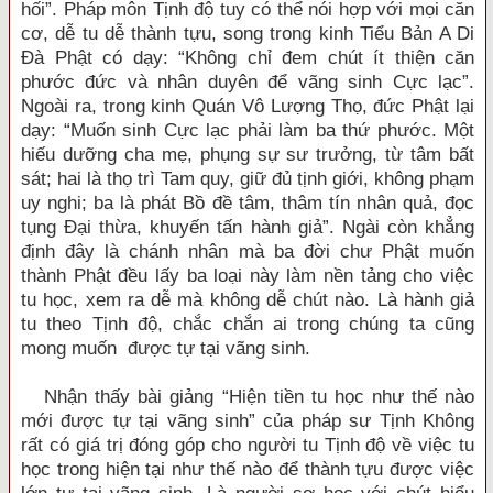
hối”. Pháp môn Tịnh độ tuy có thể nói hợp với mọi căn
cơ, dễ tu dễ thành tựu, song trong kinh Tiểu Bản A Di
Đà Phật có dạy: “Không chỉ đem chút ít thiện căn
phước đức và nhân duyên để vãng sinh Cực lạc”.
Ngoài ra, trong kinh Quán Vô Lượng Thọ, đức Phật lại
dạy: “Muốn sinh Cực lạc phải làm ba thứ phước. Một
hiếu dưỡng cha mẹ, phụng sự sư trưởng, từ tâm bất
sát; hai là thọ trì Tam quy, giữ đủ tịnh giới, không phạm
uy nghi; ba là phát Bồ đề tâm, thâm tín nhân quả, đọc
tụng Đại thừa, khuyến tấn hành giả”. Ngài còn khẳng
định đây là chánh nhân mà ba đời chư Phật muốn
thành Phật đều lấy ba loại này làm nền tảng cho việc
tu học, xem ra dễ mà không dễ chút nào. Là hành giả
tu theo Tịnh độ, chắc chắn ai trong chúng ta cũng
mong muốn được tự tại vãng sinh.
Nhận thấy bài giảng “Hiện tiền tu học như thế nào
mới được tự tại vãng sinh” của pháp sư Tịnh Không
rất có giá trị đóng góp cho người tu Tịnh độ về việc tu
học trong hiện tại như thế nào để thành tựu được việc