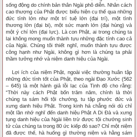
sống động do chính bản thân Ngài phô diễn. Nhân cách
cao thượng của Phật được biểu hiện cụ thể qua những
đức tính lớn như một trí tuệ lớn (đại trí), một tình
thương lớn (đại bi), một sức mạnh lớn (đại hùng) và
một ý chí lớn (đại lực). Là con Phật, ai trong chúng ta
lại không mong muốn thành tựu những đặc tính cao cả
của Ngài. Chúng tôi thiết nghĩ, muốn thành tựu được
công hạnh như Ngài, không gì hơn là chúng ta phải
thầm tưởng nhớ và niệm danh hiệu của Ngài.
Lợi ích của niệm Phật, ngoài việc thường huân tập
những đức tính tốt của Phật, theo ngài Đạo Xước (562
– 645) là một hành giả lỗi lạc của Tịnh độ cho rằng:
“Thời này cách Phật bốn trăm năm, chính là thời
chúng ta sám hối tội chướng, tu tập phước đức và
xưng danh hiệu Phật. Trong kinh há chẳng nói dù chỉ
một lần nhớ nghĩ đến danh hiệu Phật A Di Đà và xưng
tụng danh hiệu của Ngài liền trừ được tội chướng sinh
tử của chúng ta trong 80 ức kiếp đó sao? Chỉ một niệm
đã được thế, hà huống gì thường niệm và hằng sám