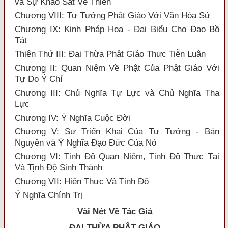
và Sự Khảo Sát Về Thiền
Chương VIII: Tư Tưởng Phật Giáo Với Văn Hóa Sử
Chương IX: Kinh Pháp Hoa - Đại Biểu Cho Đạo Bồ
Tát
Thiên Thứ III: Đại Thừa Phật Giáo Thực Tiễn Luận
Chương II: Quan Niệm Về Phật Của Phật Giáo Với
Tự Do Ý Chí
Chương III: Chủ Nghĩa Tự Lực và Chủ Nghĩa Tha
Lực
Chương IV: Ý Nghĩa Cuộc Đời
Chương V: Sự Triển Khai Của Tư Tưởng - Bản
Nguyên và Ý Nghĩa Đạo Đức Của Nó
Chương VI: Tịnh Độ Quan Niệm, Tịnh Độ Thực Tại
Và Tịnh Độ Sinh Thành
Chương VII: Hiện Thực Và Tịnh Độ
Ý Nghĩa Chính Trị
Vài Nét Về Tác Giả
ĐẠI THỪA
PHẬT GIÁO