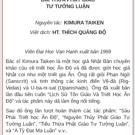
TƯ TƯỞNG LUẬN
Nguyên tác:
KIMURA TAIKEN
Việt dịch:
HT. THÍCH QUẢNG ĐỘ
Viện Đại Học Vạn Hạnh xuất bản 1969
Bác sĩ Kimura Taiken là một học giả Nhật Bản chuyên
khảo cúu về triết học Ấn Độ và đã được giới học giả
Nhật coi như một triết gia Ẩn. Ông rất giỏi Phạn Ngữ
(Sanscrit) và tinh thông các kinh điển Vệ-đà (Rig-
Vedas) và U-ba-ni-sat (Upanishads). Ông đã xuất bản
lần đầu tiên cuốn “Lịch Sử Tôn Giáo Và Triết Học Ấn
Độ" và tác phẩm này dã làm ông nổi tiếng.
Sau đó ông lần lượt hoàn thành các tác phẩm: “Sáu
Phái Triết học Ấn Độ”, “Nguyên Thủy Phật Giáo Tư
Tưởng Luận”, “Tiểu Thừa Phật Giáo Tư Tưởng Luận”,
và “A Tỳ Đạt Ma Luận” v.v..