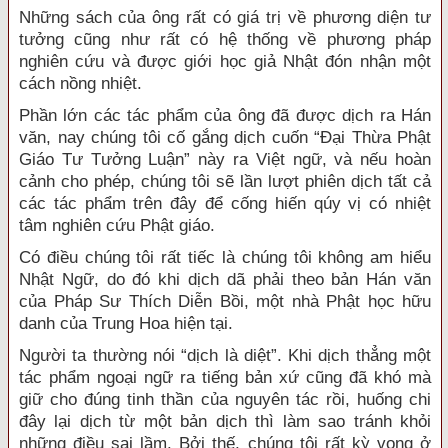
Những sách của ông rất có giá trị về phương diện tư
tưởng cũng như rất có hệ thống về phương pháp
nghiên cứu và được giới học giả Nhật đón nhận một
cách nồng nhiệt.
Phần lớn các tác phẩm của ông đã được dịch ra Hán
văn, nay chúng tôi cố gắng dịch cuốn “Đại Thừa Phật
Giáo Tư Tưởng Luận” này ra Việt ngữ, và nếu hoàn
cảnh cho phép, chúng tôi sẽ lần lượt phiên dịch tất cả
các tác phẩm trên đây để cống hiến qúy vị có nhiệt
tâm nghiên cứu Phật giáo.
Có điều chúng tôi rất tiếc là chúng tôi không am hiểu
Nhật Ngữ, do đó khi dịch dã phải theo bản Hán văn
của Pháp Sư Thích Diễn Bồi, một nhà Phật học hữu
danh của Trung Hoa hiện tại.
Người ta thường nói “dịch là diệt”. Khi dịch thẳng một
tác phẩm ngoại ngữ ra tiếng bản xứ cũng đã khó mà
giữ cho đúng tinh thần của nguyên tác rồi, huống chi
đây lại dịch từ một bản dịch thì làm sao tránh khỏi
những điều sai lầm. Bởi thế, chúng tôi rất kỳ vọng ở