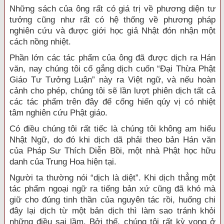
Những sách của ông rất có giá trị về phương diện tư
tưởng cũng như rất có hệ thống về phương pháp
nghiên cứu và được giới học giả Nhật đón nhận một
cách nồng nhiệt.
Phần lớn các tác phẩm của ông đã được dịch ra Hán
văn, nay chúng tôi cố gắng dịch cuốn “Đại Thừa Phật
Giáo Tư Tưởng Luận” này ra Việt ngữ, và nếu hoàn
cảnh cho phép, chúng tôi sẽ lần lượt phiên dịch tất cả
các tác phẩm trên đây để cống hiến qúy vị có nhiệt
tâm nghiên cứu Phật giáo.
Có điều chúng tôi rất tiếc là chúng tôi không am hiểu
Nhật Ngữ, do đó khi dịch dã phải theo bản Hán văn
của Pháp Sư Thích Diễn Bồi, một nhà Phật học hữu
danh của Trung Hoa hiện tại.
Người ta thường nói “dịch là diệt”. Khi dịch thẳng một
tác phẩm ngoại ngữ ra tiếng bản xứ cũng đã khó mà
giữ cho đúng tinh thần của nguyên tác rồi, huống chi
đây lại dịch từ một bản dịch thì làm sao tránh khỏi
những điều sai lầm. Bởi thế, chúng tôi rất kỳ vọng ở