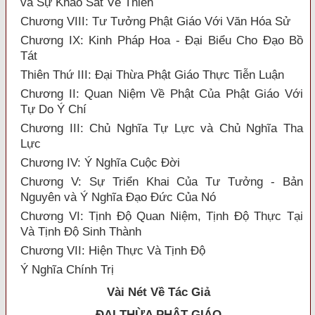
và Sự Khảo Sát Về Thiền
Chương VIII: Tư Tưởng Phật Giáo Với Văn Hóa Sử
Chương IX: Kinh Pháp Hoa - Đại Biểu Cho Đạo Bồ
Tát
Thiên Thứ III: Đại Thừa Phật Giáo Thực Tiễn Luận
Chương II: Quan Niệm Về Phật Của Phật Giáo Với
Tự Do Ý Chí
Chương III: Chủ Nghĩa Tự Lực và Chủ Nghĩa Tha
Lực
Chương IV: Ý Nghĩa Cuộc Đời
Chương V: Sự Triển Khai Của Tư Tưởng - Bản
Nguyên và Ý Nghĩa Đạo Đức Của Nó
Chương VI: Tịnh Độ Quan Niệm, Tịnh Độ Thực Tại
Và Tịnh Độ Sinh Thành
Chương VII: Hiện Thực Và Tịnh Độ
Ý Nghĩa Chính Trị
Vài Nét Về Tác Giả
ĐẠI THỪA
PHẬT GIÁO