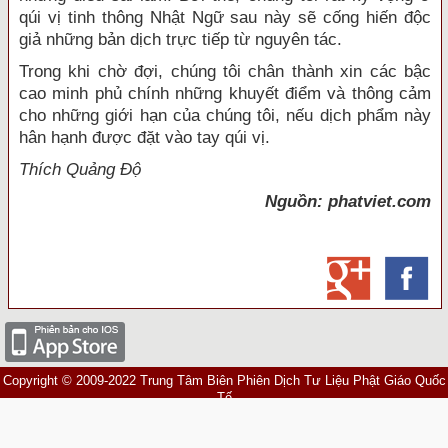
qúi vị tinh thông Nhật Ngữ sau này sẽ cống hiến độc
giả những bản dịch trực tiếp từ nguyên tác.
Trong khi chờ đợi, chúng tôi chân thành xin các bậc
cao minh phủ chính những khuyết điểm và thông cảm
cho những giới hạn của chúng tôi, nếu dịch phẩm này
hân hạnh được đặt vào tay qúi vị.
Thích Quảng Độ
Nguồn: phatviet.com
Copyright © 2009-2022 Trung Tâm Biên Phiên Dịch Tư Liệu Phật Giáo Quốc
Tế
Biên tập
: Đ.Đ. Thích Quảng Lâm.
Địa chỉ
: Chùa Long Hưng thôn Phương Trạch, xã Vĩnh Ngọc, huyện Đông