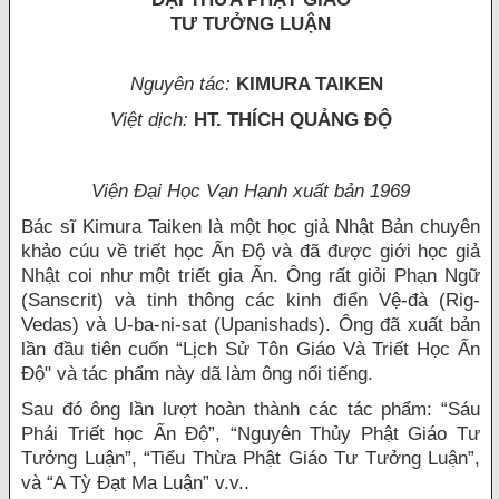
TƯ TƯỞNG LUẬN
Nguyên tác:
KIMURA TAIKEN
Việt dịch:
HT. THÍCH QUẢNG ĐỘ
Viện Đại Học Vạn Hạnh xuất bản 1969
Bác sĩ Kimura Taiken là một học giả Nhật Bản chuyên
khảo cúu về triết học Ấn Độ và đã được giới học giả
Nhật coi như một triết gia Ẩn. Ông rất giỏi Phạn Ngữ
(Sanscrit) và tinh thông các kinh điển Vệ-đà (Rig-
Vedas) và U-ba-ni-sat (Upanishads). Ông đã xuất bản
lần đầu tiên cuốn “Lịch Sử Tôn Giáo Và Triết Học Ấn
Độ" và tác phẩm này dã làm ông nổi tiếng.
Sau đó ông lần lượt hoàn thành các tác phẩm: “Sáu
Phái Triết học Ấn Độ”, “Nguyên Thủy Phật Giáo Tư
Tưởng Luận”, “Tiểu Thừa Phật Giáo Tư Tưởng Luận”,
và “A Tỳ Đạt Ma Luận” v.v..