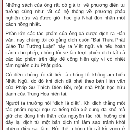
Những sách của ông rất có giá trị về phương diện tư
tưởng cũng như rất có hệ thống về phương pháp
nghiên cứu và được giới học giả Nhật đón nhận một
cách nồng nhiệt.
Phần lớn các tác phẩm của ông đã được dịch ra Hán
văn, nay chúng tôi cố gắng dịch cuốn “Đại Thừa Phật
Giáo Tư Tưởng Luận” này ra Việt ngữ, và nếu hoàn
cảnh cho phép, chúng tôi sẽ lần lượt phiên dịch tất cả
các tác phẩm trên đây để cống hiến qúy vị có nhiệt
tâm nghiên cứu Phật giáo.
Có điều chúng tôi rất tiếc là chúng tôi không am hiểu
Nhật Ngữ, do đó khi dịch dã phải theo bản Hán văn
của Pháp Sư Thích Diễn Bồi, một nhà Phật học hữu
danh của Trung Hoa hiện tại.
Người ta thường nói “dịch là diệt”. Khi dịch thẳng một
tác phẩm ngoại ngữ ra tiếng bản xứ cũng đã khó mà
giữ cho đúng tinh thần của nguyên tác rồi, huống chi
đây lại dịch từ một bản dịch thì làm sao tránh khỏi
những điều sai lầm. Bởi thế, chúng tôi rất kỳ vọng ở