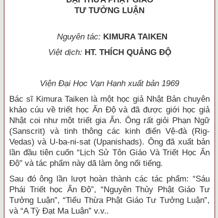
TƯ TƯỞNG LUẬN
Nguyên tác:
KIMURA TAIKEN
Việt dịch:
HT. THÍCH QUẢNG ĐỘ
Viện Đại Học Vạn Hạnh xuất bản 1969
Bác sĩ Kimura Taiken là một học giả Nhật Bản chuyên
khảo cúu về triết học Ấn Độ và đã được giới học giả
Nhật coi như một triết gia Ẩn. Ông rất giỏi Phạn Ngữ
(Sanscrit) và tinh thông các kinh điển Vệ-đà (Rig-
Vedas) và U-ba-ni-sat (Upanishads). Ông đã xuất bản
lần đầu tiên cuốn “Lịch Sử Tôn Giáo Và Triết Học Ấn
Độ" và tác phẩm này dã làm ông nổi tiếng.
Sau đó ông lần lượt hoàn thành các tác phẩm: “Sáu
Phái Triết học Ấn Độ”, “Nguyên Thủy Phật Giáo Tư
Tưởng Luận”, “Tiểu Thừa Phật Giáo Tư Tưởng Luận”,
và “A Tỳ Đạt Ma Luận” v.v..