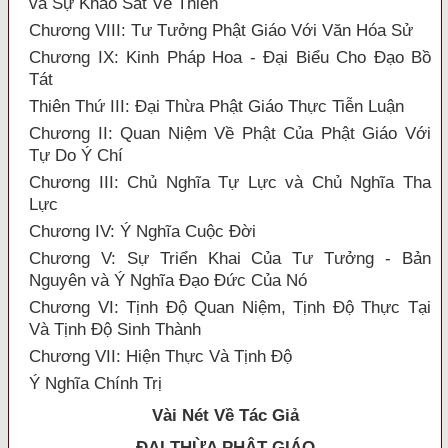
và Sự Khảo Sát Về Thiền
Chương VIII: Tư Tưởng Phật Giáo Với Văn Hóa Sử
Chương IX: Kinh Pháp Hoa - Đại Biểu Cho Đạo Bồ
Tát
Thiên Thứ III: Đại Thừa Phật Giáo Thực Tiễn Luận
Chương II: Quan Niệm Về Phật Của Phật Giáo Với
Tự Do Ý Chí
Chương III: Chủ Nghĩa Tự Lực và Chủ Nghĩa Tha
Lực
Chương IV: Ý Nghĩa Cuộc Đời
Chương V: Sự Triển Khai Của Tư Tưởng - Bản
Nguyên và Ý Nghĩa Đạo Đức Của Nó
Chương VI: Tịnh Độ Quan Niệm, Tịnh Độ Thực Tại
Và Tịnh Độ Sinh Thành
Chương VII: Hiện Thực Và Tịnh Độ
Ý Nghĩa Chính Trị
Vài Nét Về Tác Giả
ĐẠI THỪA
PHẬT GIÁO