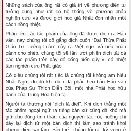
Những sách của ông rất có giá trị về phương diện tư
tưởng cũng như rất có hệ thống về phương pháp
nghiên cứu và được giới học giả Nhật đón nhận một
cách nồng nhiệt.
Phần lớn các tác phẩm của ông đã được dịch ra Hán
văn, nay chúng tôi cố gắng dịch cuốn “Đại Thừa Phật
Giáo Tư Tưởng Luận” này ra Việt ngữ, và nếu hoàn
cảnh cho phép, chúng tôi sẽ lần lượt phiên dịch tất cả
các tác phẩm trên đây để cống hiến qúy vị có nhiệt
tâm nghiên cứu Phật giáo.
Có điều chúng tôi rất tiếc là chúng tôi không am hiểu
Nhật Ngữ, do đó khi dịch dã phải theo bản Hán văn
của Pháp Sư Thích Diễn Bồi, một nhà Phật học hữu
danh của Trung Hoa hiện tại.
Người ta thường nói “dịch là diệt”. Khi dịch thẳng một
tác phẩm ngoại ngữ ra tiếng bản xứ cũng đã khó mà
giữ cho đúng tinh thần của nguyên tác rồi, huống chi
đây lại dịch từ một bản dịch thì làm sao tránh khỏi
những điều sai lầm. Bởi thế, chúng tôi rất kỳ vọng ở