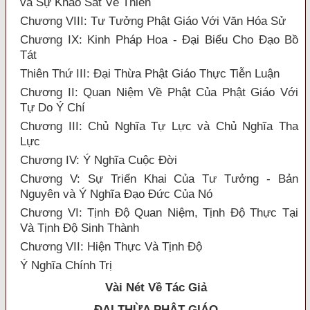
và Sự Khảo Sát Về Thiền
Chương VIII: Tư Tưởng Phật Giáo Với Văn Hóa Sử
Chương IX: Kinh Pháp Hoa - Đại Biểu Cho Đạo Bồ
Tát
Thiên Thứ III: Đại Thừa Phật Giáo Thực Tiễn Luận
Chương II: Quan Niệm Về Phật Của Phật Giáo Với
Tự Do Ý Chí
Chương III: Chủ Nghĩa Tự Lực và Chủ Nghĩa Tha
Lực
Chương IV: Ý Nghĩa Cuộc Đời
Chương V: Sự Triển Khai Của Tư Tưởng - Bản
Nguyên và Ý Nghĩa Đạo Đức Của Nó
Chương VI: Tịnh Độ Quan Niệm, Tịnh Độ Thực Tại
Và Tịnh Độ Sinh Thành
Chương VII: Hiện Thực Và Tịnh Độ
Ý Nghĩa Chính Trị
Vài Nét Về Tác Giả
ĐẠI THỪA
PHẬT GIÁO