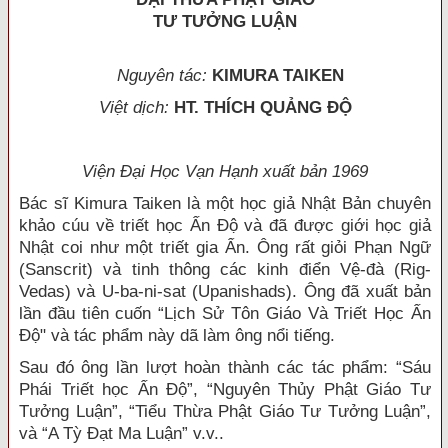
TƯ TƯỞNG LUẬN
Nguyên tác:
KIMURA TAIKEN
Việt dịch:
HT. THÍCH QUẢNG ĐỘ
Viện Đại Học Vạn Hạnh xuất bản 1969
Bác sĩ Kimura Taiken là một học giả Nhật Bản chuyên
khảo cúu về triết học Ấn Độ và đã được giới học giả
Nhật coi như một triết gia Ẩn. Ông rất giỏi Phạn Ngữ
(Sanscrit) và tinh thông các kinh điển Vệ-đà (Rig-
Vedas) và U-ba-ni-sat (Upanishads). Ông đã xuất bản
lần đầu tiên cuốn “Lịch Sử Tôn Giáo Và Triết Học Ấn
Độ" và tác phẩm này dã làm ông nổi tiếng.
Sau đó ông lần lượt hoàn thành các tác phẩm: “Sáu
Phái Triết học Ấn Độ”, “Nguyên Thủy Phật Giáo Tư
Tưởng Luận”, “Tiểu Thừa Phật Giáo Tư Tưởng Luận”,
và “A Tỳ Đạt Ma Luận” v.v..