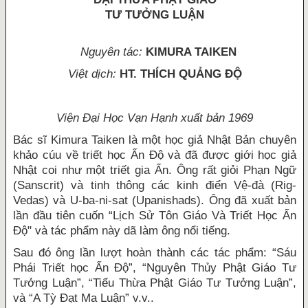
TƯ TƯỞNG LUẬN
Nguyên tác:
KIMURA TAIKEN
Việt dịch:
HT. THÍCH QUẢNG ĐỘ
Viện Đại Học Vạn Hạnh xuất bản 1969
Bác sĩ Kimura Taiken là một học giả Nhật Bản chuyên
khảo cúu về triết học Ấn Độ và đã được giới học giả
Nhật coi như một triết gia Ẩn. Ông rất giỏi Phạn Ngữ
(Sanscrit) và tinh thông các kinh điển Vệ-đà (Rig-
Vedas) và U-ba-ni-sat (Upanishads). Ông đã xuất bản
lần đầu tiên cuốn “Lịch Sử Tôn Giáo Và Triết Học Ấn
Độ" và tác phẩm này dã làm ông nổi tiếng.
Sau đó ông lần lượt hoàn thành các tác phẩm: “Sáu
Phái Triết học Ấn Độ”, “Nguyên Thủy Phật Giáo Tư
Tưởng Luận”, “Tiểu Thừa Phật Giáo Tư Tưởng Luận”,
và “A Tỳ Đạt Ma Luận” v.v..