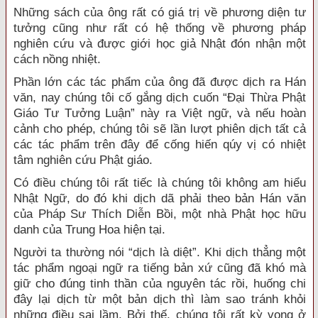
Những sách của ông rất có giá trị về phương diện tư
tưởng cũng như rất có hệ thống về phương pháp
nghiên cứu và được giới học giả Nhật đón nhận một
cách nồng nhiệt.
Phần lớn các tác phẩm của ông đã được dịch ra Hán
văn, nay chúng tôi cố gắng dịch cuốn “Đại Thừa Phật
Giáo Tư Tưởng Luận” này ra Việt ngữ, và nếu hoàn
cảnh cho phép, chúng tôi sẽ lần lượt phiên dịch tất cả
các tác phẩm trên đây để cống hiến qúy vị có nhiệt
tâm nghiên cứu Phật giáo.
Có điều chúng tôi rất tiếc là chúng tôi không am hiểu
Nhật Ngữ, do đó khi dịch dã phải theo bản Hán văn
của Pháp Sư Thích Diễn Bồi, một nhà Phật học hữu
danh của Trung Hoa hiện tại.
Người ta thường nói “dịch là diệt”. Khi dịch thẳng một
tác phẩm ngoại ngữ ra tiếng bản xứ cũng đã khó mà
giữ cho đúng tinh thần của nguyên tác rồi, huống chi
đây lại dịch từ một bản dịch thì làm sao tránh khỏi
những điều sai lầm. Bởi thế, chúng tôi rất kỳ vọng ở