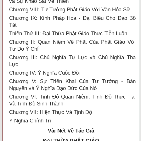
và Sự Khảo Sát Về Thiền
Chương VIII: Tư Tưởng Phật Giáo Với Văn Hóa Sử
Chương IX: Kinh Pháp Hoa - Đại Biểu Cho Đạo Bồ
Tát
Thiên Thứ III: Đại Thừa Phật Giáo Thực Tiễn Luận
Chương II: Quan Niệm Về Phật Của Phật Giáo Với
Tự Do Ý Chí
Chương III: Chủ Nghĩa Tự Lực và Chủ Nghĩa Tha
Lực
Chương IV: Ý Nghĩa Cuộc Đời
Chương V: Sự Triển Khai Của Tư Tưởng - Bản
Nguyên và Ý Nghĩa Đạo Đức Của Nó
Chương VI: Tịnh Độ Quan Niệm, Tịnh Độ Thực Tại
Và Tịnh Độ Sinh Thành
Chương VII: Hiện Thực Và Tịnh Độ
Ý Nghĩa Chính Trị
Vài Nét Về Tác Giả
ĐẠI THỪA
PHẬT GIÁO