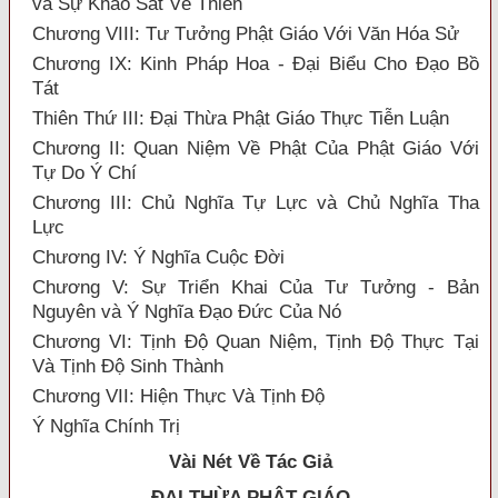
và Sự Khảo Sát Về Thiền
Chương VIII: Tư Tưởng Phật Giáo Với Văn Hóa Sử
Chương IX: Kinh Pháp Hoa - Đại Biểu Cho Đạo Bồ
Tát
Thiên Thứ III: Đại Thừa Phật Giáo Thực Tiễn Luận
Chương II: Quan Niệm Về Phật Của Phật Giáo Với
Tự Do Ý Chí
Chương III: Chủ Nghĩa Tự Lực và Chủ Nghĩa Tha
Lực
Chương IV: Ý Nghĩa Cuộc Đời
Chương V: Sự Triển Khai Của Tư Tưởng - Bản
Nguyên và Ý Nghĩa Đạo Đức Của Nó
Chương VI: Tịnh Độ Quan Niệm, Tịnh Độ Thực Tại
Và Tịnh Độ Sinh Thành
Chương VII: Hiện Thực Và Tịnh Độ
Ý Nghĩa Chính Trị
Vài Nét Về Tác Giả
ĐẠI THỪA
PHẬT GIÁO