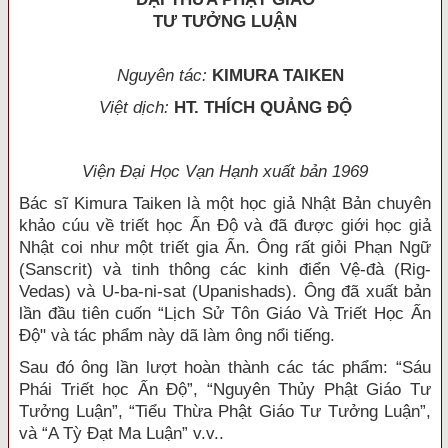
TƯ TƯỞNG LUẬN
Nguyên tác:
KIMURA TAIKEN
Việt dịch:
HT. THÍCH QUẢNG ĐỘ
Viện Đại Học Vạn Hạnh xuất bản 1969
Bác sĩ Kimura Taiken là một học giả Nhật Bản chuyên
khảo cúu về triết học Ấn Độ và đã được giới học giả
Nhật coi như một triết gia Ẩn. Ông rất giỏi Phạn Ngữ
(Sanscrit) và tinh thông các kinh điển Vệ-đà (Rig-
Vedas) và U-ba-ni-sat (Upanishads). Ông đã xuất bản
lần đầu tiên cuốn “Lịch Sử Tôn Giáo Và Triết Học Ấn
Độ" và tác phẩm này dã làm ông nổi tiếng.
Sau đó ông lần lượt hoàn thành các tác phẩm: “Sáu
Phái Triết học Ấn Độ”, “Nguyên Thủy Phật Giáo Tư
Tưởng Luận”, “Tiểu Thừa Phật Giáo Tư Tưởng Luận”,
và “A Tỳ Đạt Ma Luận” v.v..