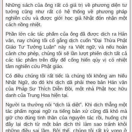
Những sách của ông rất có giá trị về phương diện tư
tưởng cũng như rất có hệ thống về phương pháp
nghiên cứu và được giới học giả Nhật đón nhận một
cách nồng nhiệt.
Phần lớn các tác phẩm của ông đã được dịch ra Hán
văn, nay chúng tôi cố gắng dịch cuốn “Đại Thừa Phật
Giáo Tư Tưởng Luận” này ra Việt ngữ, và nếu hoàn
cảnh cho phép, chúng tôi sẽ lần lượt phiên dịch tất cả
các tác phẩm trên đây để cống hiến qúy vị có nhiệt
tâm nghiên cứu Phật giáo.
Có điều chúng tôi rất tiếc là chúng tôi không am hiểu
Nhật Ngữ, do đó khi dịch dã phải theo bản Hán văn
của Pháp Sư Thích Diễn Bồi, một nhà Phật học hữu
danh của Trung Hoa hiện tại.
Người ta thường nói “dịch là diệt”. Khi dịch thẳng một
tác phẩm ngoại ngữ ra tiếng bản xứ cũng đã khó mà
giữ cho đúng tinh thần của nguyên tác rồi, huống chi
đây lại dịch từ một bản dịch thì làm sao tránh khỏi
những điều sai lầm. Bởi thế, chúng tôi rất kỳ vọng ở