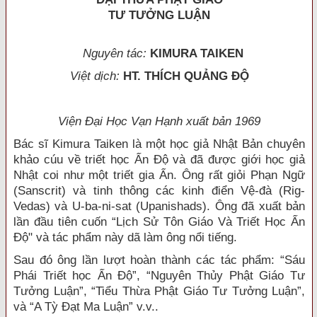
TƯ TƯỞNG LUẬN
Nguyên tác:
KIMURA TAIKEN
Việt dịch:
HT. THÍCH QUẢNG ĐỘ
Viện Đại Học Vạn Hạnh xuất bản 1969
Bác sĩ Kimura Taiken là một học giả Nhật Bản chuyên
khảo cúu về triết học Ấn Độ và đã được giới học giả
Nhật coi như một triết gia Ẩn. Ông rất giỏi Phạn Ngữ
(Sanscrit) và tinh thông các kinh điển Vệ-đà (Rig-
Vedas) và U-ba-ni-sat (Upanishads). Ông đã xuất bản
lần đầu tiên cuốn “Lịch Sử Tôn Giáo Và Triết Học Ấn
Độ" và tác phẩm này dã làm ông nổi tiếng.
Sau đó ông lần lượt hoàn thành các tác phẩm: “Sáu
Phái Triết học Ấn Độ”, “Nguyên Thủy Phật Giáo Tư
Tưởng Luận”, “Tiểu Thừa Phật Giáo Tư Tưởng Luận”,
và “A Tỳ Đạt Ma Luận” v.v..