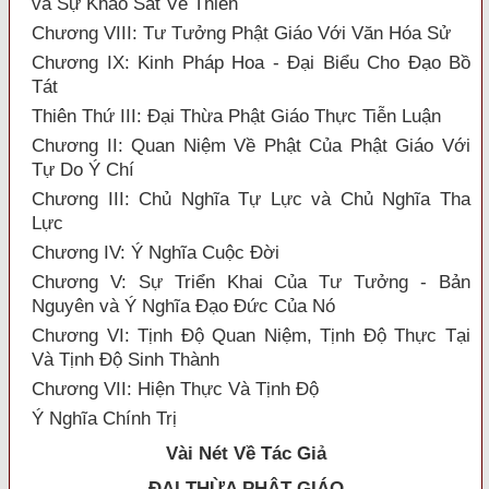
và Sự Khảo Sát Về Thiền
Chương VIII: Tư Tưởng Phật Giáo Với Văn Hóa Sử
Chương IX: Kinh Pháp Hoa - Đại Biểu Cho Đạo Bồ
Tát
Thiên Thứ III: Đại Thừa Phật Giáo Thực Tiễn Luận
Chương II: Quan Niệm Về Phật Của Phật Giáo Với
Tự Do Ý Chí
Chương III: Chủ Nghĩa Tự Lực và Chủ Nghĩa Tha
Lực
Chương IV: Ý Nghĩa Cuộc Đời
Chương V: Sự Triển Khai Của Tư Tưởng - Bản
Nguyên và Ý Nghĩa Đạo Đức Của Nó
Chương VI: Tịnh Độ Quan Niệm, Tịnh Độ Thực Tại
Và Tịnh Độ Sinh Thành
Chương VII: Hiện Thực Và Tịnh Độ
Ý Nghĩa Chính Trị
Vài Nét Về Tác Giả
ĐẠI THỪA
PHẬT GIÁO