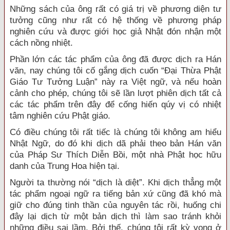
Những sách của ông rất có giá trị về phương diện tư
tưởng cũng như rất có hệ thống về phương pháp
nghiên cứu và được giới học giả Nhật đón nhận một
cách nồng nhiệt.
Phần lớn các tác phẩm của ông đã được dịch ra Hán
văn, nay chúng tôi cố gắng dịch cuốn “Đại Thừa Phật
Giáo Tư Tưởng Luận” này ra Việt ngữ, và nếu hoàn
cảnh cho phép, chúng tôi sẽ lần lượt phiên dịch tất cả
các tác phẩm trên đây để cống hiến qúy vị có nhiệt
tâm nghiên cứu Phật giáo.
Có điều chúng tôi rất tiếc là chúng tôi không am hiểu
Nhật Ngữ, do đó khi dịch dã phải theo bản Hán văn
của Pháp Sư Thích Diễn Bồi, một nhà Phật học hữu
danh của Trung Hoa hiện tại.
Người ta thường nói “dịch là diệt”. Khi dịch thẳng một
tác phẩm ngoại ngữ ra tiếng bản xứ cũng đã khó mà
giữ cho đúng tinh thần của nguyên tác rồi, huống chi
đây lại dịch từ một bản dịch thì làm sao tránh khỏi
những điều sai lầm. Bởi thế, chúng tôi rất kỳ vọng ở