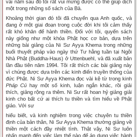
vài năm sau đó tôi rất vui mừng được có thể giúp dịch
một trong những số sách của Bà.
Khoảng thời gian đó tôi đã chuyển qua Anh quốc, và
đang ở một giai đoạn trong cuộc đời khi tôi cảm thấy
rất khó khăn để hành thiền. Đối với tôi, quyển sách
này giống như một khóa Phật học cơ bản, dựa trên
những bài giảng của Ni Sư Ayya Khema trong những
buổi thuyết pháp vào ngày thứ Tư hằng tuần tại Ngôi
Nhà Phật (Buddha-Haus) ở Uttenbuehl, và đã xuất bản
lần đầu tiên năm 1994. Tôi rất thích các bài giảng này
vì chúng được dựa trên các kinh điển truyền thống của
đức Phật. Ni Sư Ayya Khema đọc vài kệ từ trong kinh
Pháp Cú
hay một số kinh, luận ngắn khác, rồi giải
thích, giảng rộng ra thêm. Ni Sư rất hoan hỷ giảng giải
kinh cho bất cứ ai thích tu thiền và tìm hiểu về Phật
giáo. Với sự
hiểu biết, và kinh nghiệm trong việc chuyên tu thiền
định của bản thân, Ni Sư Ayya Khema thường giảng về
thiền một cách đầy nhiệt tình. Thật vậy, Ni Sư luôn
nhấn mạnh đến việc làm thế nào để áp dụng việc hành