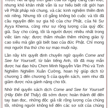
nhưng khó khăn nhất vẫn là sự hiểu biết rất giới hạn
về Phật pháp nói chung, và các kinh nghiệm thiền định
nói riêng. Nhưng tôi cố gắng không bỏ cuộc và tôi đã
cầu nguyện đến sự gia hộ của chư Phật, của Ni Sư
Ayya Khema, cũng như sự rộng lượng của quý độc
giả. Suy cho cùng, tôi là người được nhiều nhất trong
việc làm này: được thấm nhuần thêm những giáo lý
cao siêu mà gần gũi biết bao của đức Phật. Chỉ mong
mọi người tha thứ cho sự mạo muội này.
Lần nầy khi quyết định chuyển ngữ quyển
Come and
See for Yourself
, từ bản tiếng Anh, tôi đã may mắn
được hai đạo hữu Chơn Minh Nguyễn Văn Phú và Tịnh
Nghiêm Nghiêm Xuân Cường, hoan hỷ giúp dịch từ
chương 1 đến chương 5 của quyển sách, xem như đã
giảm được nửa gánh nặng cho tôi.
Nhờ thế quyển sách dịch
Come and See for Yourself
(
Hãy Đến Để Thấy
) đã sớm được hoàn thành để đến
tay bạn đọc, những độc giả rất rộng lượng của chúng
tôi, những người không kể đến các sơ sót của chúng