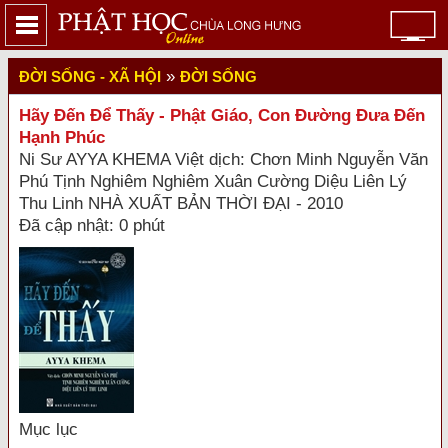
»
ĐỜI SỐNG - XÃ HỘI
ĐỜI SỐNG
Hãy Đến Để Thấy - Phật Giáo, Con Đường Đưa Đến
Hạnh Phúc
Ni Sư AYYA KHEMA Việt dịch: Chơn Minh Nguyễn Văn
Phú Tịnh Nghiêm Nghiêm Xuân Cường Diệu Liên Lý
Thu Linh NHÀ XUẤT BẢN THỜI ĐẠI - 2010
Đã cập nhật: 0 phút
Mục lục