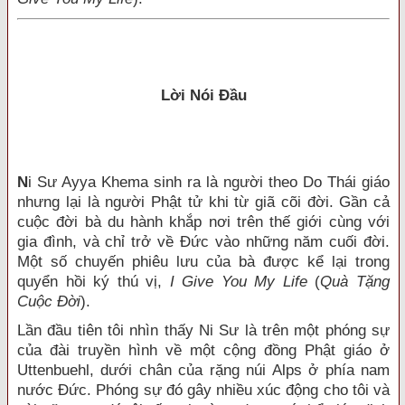
Lời Nói Đầu
N
i Sư Ayya Khema sinh ra là người theo Do Thái giáo
nhưng lại là người Phật tử khi từ giã cõi đời. Gần cả
cuộc đời bà du hành khắp nơi trên thế giới cùng với
gia đình, và chỉ trở về Đức vào những năm cuối đời.
Một số chuyến phiêu lưu của bà được kể lại trong
quyển hồi ký thú vị,
I Give You My Life
(
Quà Tặng
Cuộc Đời
).
Lần đầu tiên tôi nhìn thấy Ni Sư là trên một phóng sự
của đài truyền hình về một cộng đồng Phật giáo ở
Uttenbuehl, dưới chân của rặng núi Alps ở phía nam
nước Đức. Phóng sự đó gây nhiều xúc động cho tôi và