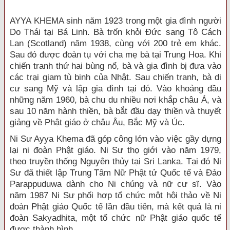
AYYA KHEMA sinh năm 1923 trong một gia đình người
Do Thái tại Bá Linh. Bà trốn khỏi Đức sang Tô Cách
Lan (Scotland) năm 1938, cùng với 200 trẻ em khác.
Sau đó được đoàn tụ với cha mẹ bà tại Trung Hoa. Khi
chiến tranh thứ hai bùng nổ, bà và gia đình bị đưa vào
các trại giam tù binh của Nhật. Sau chiến tranh, bà di
cư sang Mỹ và lập gia đình tại đó. Vào khoảng đầu
những năm 1960, bà chu du nhiều nơi khắp châu Á, và
sau 10 năm hành thiền, bà bắt đầu dạy thiền và thuyết
giảng về Phật giáo ở châu Âu, Bắc Mỹ và Úc.
Ni Sư Ayya Khema đã góp công lớn vào việc gầy dựng
lại ni đoàn Phật giáo. Ni Sư thọ giới vào năm 1979,
theo truyền thống Nguyên thủy tại Sri Lanka. Tại đó Ni
Sư đã thiết lập Trung Tâm Nữ Phật tử Quốc tế và Đảo
Parappuduwa dành cho Ni chúng và nữ cư sĩ. Vào
năm 1987 Ni Sư phối hợp tổ chức một hội thảo về Ni
đoàn Phật giáo Quốc tế lần đầu tiên, mà kết quả là ni
đoàn Sakyadhita, một tổ chức nữ Phật giáo quốc tế
được thành hình.