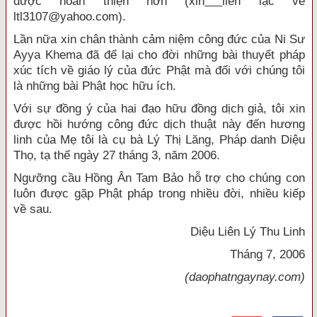
được hoàn thiện hơn (xin
liên lạc về
ltl3107@yahoo.com).
Lần nữa xin chân thành cảm niệm công đức của Ni Sư
Ayya Khema đã để lại cho đời những bài thuyết pháp
xúc tích về giáo lý của đức Phật mà đối với chúng tôi
là những bài Phật học hữu ích.
Với sự đồng ý của hai đạo hữu đồng dịch giả, tôi xin
được hồi hướng công đức dịch thuật này đến hương
linh của Mẹ tôi là cụ bà Lý Thị Lăng, Pháp danh Diệu
Thọ, tạ thế ngày 27 tháng 3, năm 2006.
Ngưỡng cầu Hồng Ân Tam Bảo hỗ trợ cho chúng con
luôn được gặp Phật pháp trong nhiều đời, nhiều kiếp
về sau.
Diệu Liên Lý Thu Linh
Tháng 7, 2006
(daophatngaynay.com)