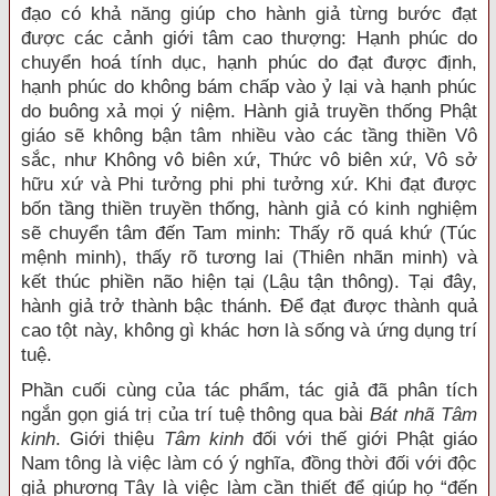
đạo có khả năng giúp cho hành giả từng bước đạt
được các cảnh giới tâm cao thượng: Hạnh phúc do
chuyển hoá tính dục, hạnh phúc do đạt được định,
hạnh phúc do không bám chấp vào ỷ lại và hạnh phúc
do buông xả mọi ý niệm. Hành giả truyền thống Phật
giáo sẽ không bận tâm nhiều vào các tầng thiền Vô
sắc, như Không vô biên xứ, Thức vô biên xứ, Vô sở
hữu xứ và Phi tưởng phi phi tưởng xứ. Khi đạt được
bốn tầng thiền truyền thống, hành giả có kinh nghiệm
sẽ chuyển tâm đến Tam minh: Thấy rõ quá khứ (Túc
mệnh minh), thấy rõ tương lai (Thiên nhãn minh) và
kết thúc phiền não hiện tại (Lậu tận thông). Tại đây,
hành giả trở thành bậc thánh. Để đạt được thành quả
cao tột này, không gì khác hơn là sống và ứng dụng trí
tuệ.
Phần cuối cùng của tác phẩm, tác giả đã phân tích
ngắn gọn giá trị của trí tuệ thông qua bài
Bát nhã Tâm
kinh
. Giới thiệu
Tâm kinh
đối với thế giới Phật giáo
Nam tông là việc làm có ý nghĩa, đồng thời đối với độc
giả phương Tây là việc làm cần thiết để giúp họ “đến