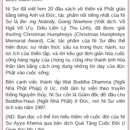
Ni Sư đã viết hơn 20 đầu sách về thiền và Phật giáo
bằng tiếng Anh và Đức, tác phẩm nổi tiếng nhất của Ni
Sư là
Be- ing Nobody, Going Nowhere
(Việt dịch: Vô
Ngã Vô Ưu, Diệu Liên Lý Thu Linh), đã được giải
thưởng Christmas Humphreys (Christmas Humphreys
Memorial Award). Các tác phẩm của Ni Sư đều thể
hiện được sự nhận thức sâu xa trong thực hành, sự
lợi ích của thiền tập, và lời kêu gọi đơn giản hóa cuộc
sống hàng ngày của chúng ta, cũng như thanh tịnh hóa
thân tâm bằng cách ứng dụng những lời dạy của đức
Phật vào cuộc sống.
Bên cạnh việc thành lập Wat Buddha Dhamma (Ngôi
Nhà Phật Pháp) ở Úc, một lâm tự viện theo truyền
thống Nguyên thủy, Ni Sư còn là Giám đốc đỡ đầu cho
Buddha-Haus (Ngôi Nhà Phật) ở Đức, nơi Ni Sư viên
tịch vào năm 1997.
(ND: Bạn đọc có thể tìm hiểu thêm về cuộc đời của Ni
Sư Ayya Khema qua bản dịch Quà Tặng Cuộc Đời (
I
Give You My Life
).