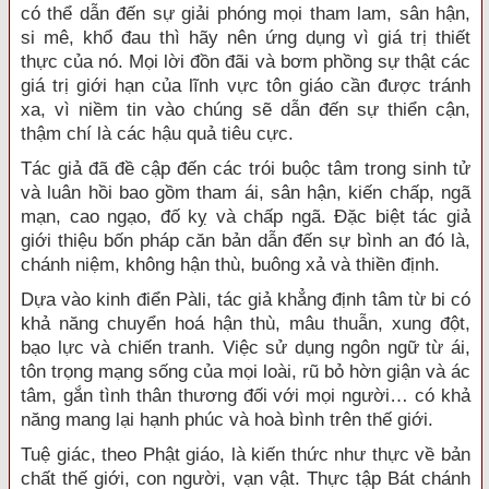
có thể dẫn đến sự giải phóng mọi tham lam, sân hận,
si mê, khổ đau thì hãy nên ứng dụng vì giá trị thiết
thực của nó. Mọi lời đồn đãi và bơm phồng sự thật các
giá trị giới hạn của lĩnh vực tôn giáo cần được tránh
xa, vì niềm tin vào chúng sẽ dẫn đến sự thiển cận,
thậm chí là các hậu quả tiêu cực.
Tác giả đã đề cập đến các trói buộc tâm trong sinh tử
và luân hồi bao gồm tham ái, sân hận, kiến chấp, ngã
mạn, cao ngạo, đố kỵ và chấp ngã. Đặc biệt tác giả
giới thiệu bốn pháp căn bản dẫn đến sự bình an đó là,
chánh niệm, không hận thù, buông xả và thiền định.
Dựa vào kinh điển Pàli, tác giả khẳng định tâm từ bi có
khả năng chuyển hoá hận thù, mâu thuẫn, xung đột,
bạo lực và chiến tranh. Việc sử dụng ngôn ngữ từ ái,
tôn trọng mạng sống của mọi loài, rũ bỏ hờn giận và ác
tâm, gắn tình thân thương đối với mọi người… có khả
năng mang lại hạnh phúc và hoà bình trên thế giới.
Tuệ giác, theo Phật giáo, là kiến thức như thực về bản
chất thế giới, con người, vạn vật. Thực tập Bát chánh