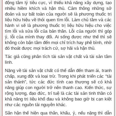
động tâm lý tiêu cực, vì thiếu khả năng xây dựng, tạo
nhiều hiềm khích và hận thù. Cảm thông những sở
đoản và sự bất toàn của người sẽ là phương thuốc trị
liệu hữu hiệu về thói quen tìm lỗi. Làm chủ tâm và các
hành vi sẽ là phương thuốc trị liệu hữu hiệu cho việc
tìm lỗi và sửa lỗi của bản thân. Lỗi của người thì góp
ý, lỗi của mình thay đổi. Ai sống được như thế thì sẽ
không còn bận tâm đến mọi chỉ trích hay phê bình, nhờ
đó thoát được mọi trách cứ, sợ hãi và hận thù.
Tác giả cũng phân tích tài sản vật chất và tài sản tâm
linh.
Nặng về tài sản vật chất có thể dẫn đến tham ái, tranh
chấp, xung đột và loại trừ. Trong khi phát triển các “tài
sản thánh”, tức các đức tính cao thượng sẽ có khả
năng giúp con người trở nên thanh cao. Kiến thức, sự
rộng lượng, đạo đức, trí tuệ là các tài sản tinh thần có
khả năng trị liệu khổ đau và không bao giờ bị cạn kiệt
như các nguồn tài nguyên khác.
Sân hận thể hiện qua thân, khẩu, ý, nếu nặng thì dẫn