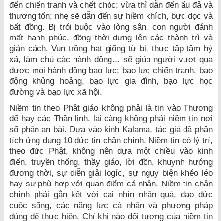
đến chiến tranh và chết chóc; vừa thì dẫn đến ấu đả và
thương tổn; nhẹ sẽ dẫn đến sự hiềm khích, bực dọc và
bất đồng. Bị trói buộc vào lòng sân, con người đánh
mất hạnh phúc, đồng thời dựng lên các thành trì và
gián cách. Vun trồng hạt giống từ bi, thực tập tâm hỷ
xả, làm chủ các hành động… sẽ giúp người vượt qua
được mọi hành động bạo lực: bạo lực chiến tranh, bạo
động khủng hoảng, bạo lực gia đình, bạo lực học
đường và bạo lực xã hội.
Niềm tin theo Phật giáo không phải là tin vào Thượng
đế hay các Thần linh, lại càng không phải niềm tin nơi
số phận an bài. Dựa vào kinh Kalama, tác giả đã phân
tích ứng dụng 10 đức tin chân chính. Niềm tin có lý trí,
theo đức Phật, không nên dựa một chiều vào kinh
điển, truyền thống, thầy giáo, lời đồn, khuynh hướng
đương thời, sự diễn giải logíc, sự ngụy biện khéo léo
hay sự phù hợp với quan điểm cá nhân. Niềm tin chân
chính phải gắn kết với cái nhìn nhân quả, đạo đức
cuộc sống, các năng lực cá nhân và phương pháp
đúng để thực hiện. Chỉ khi nào đối tượng của niềm tin