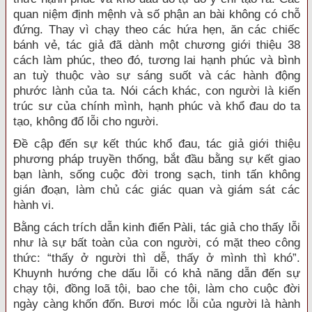
quan niệm định mệnh và số phận an bài không có chỗ
đứng. Thay vì chạy theo các hứa hẹn, ăn các chiếc
bánh vẻ, tác giả đã dành một chương giới thiệu 38
cách làm phúc, theo đó, tương lai hạnh phúc và bình
an tuỳ thuộc vào sự sáng suốt và các hành động
phước lành của ta. Nói cách khác, con người là kiến
trúc sư của chính mình, hạnh phúc và khổ đau do ta
tạo, không đổ lỗi cho người.
Đề cập đến sự kết thúc khổ đau, tác giả giới thiệu
phương pháp truyền thống, bắt đầu bằng sự kết giao
bạn lành, sống cuộc đời trong sạch, tinh tấn không
gián đoạn, làm chủ các giác quan và giám sát các
hành vi.
Bằng cách trích dẫn kinh điển Pàli, tác giả cho thấy lỗi
như là sự bất toàn của con người, có mặt theo công
thức: “thấy ở người thì dễ, thấy ở mình thì khó”.
Khuynh hướng che dấu lỗi có khả năng dẫn đến sự
chạy tội, đồng loã tội, bao che tội, làm cho cuộc đời
ngày càng khốn đốn. Bươi móc lỗi của người là hành