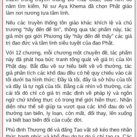
năm tìm kiếm, Ni sư Aya Khema đã chọn Phật giáo
làm nơi nương tựa tâm linh.
Nếu các truyền thống tôn giáo khác khích lệ và chủ
trương “hãy đến để tin”, thông qua tác phẩm này, tác
giả mời gọi giới Phương tây “hãy đến để thấy” các giá
trị đạo đức và tâm linh siêu tuyệt của đạo Phật.
Với 12 chương, mỗi chương một chuyên đề, tác phẩm
này đã phát họa bức tranh tổng quát về giá trị của lời
Phật dạy. Bắt đầu về sự hiểu biết về vô thường, tác
giả phân tích các khổ đau đều có hệ quy chiếu vào cái
tôi dưới ba hình thức: Đầy là tôi, đây là sở hữu của tôi
và đây là tự ngã của tôi. Bằng cái nhìn vô thường, các
cái tôi đó chỉ có giá trị mặc định về pháp lý và ngôn
ngữ chứ không thực có trong thế giới hiện thực. Nhận
diện như thế sẽ giúp ta vượt qua các khổ đau do vô
thường tan biến, ly loạn, còn mất, đổi thay, lên xuống
và biết bao biến đổi của cuộc đời.
Phủ định Thượng đế và đấng Tạo vật sẽ kéo theo nhận
thức hạnh phúc và khổ đau do tự do ý chí tạo ra. Các