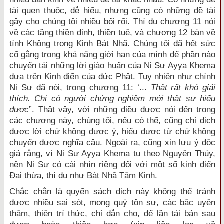
tài quen thuộc, dễ hiểu, nhưng cũng có những đề tài
gây cho chúng tôi nhiều bối rối. Thí dụ chương 11 nói
về các tầng thiền định, thiền tuệ, và chương 12 bàn về
tính Không trong Kinh Bát Nhã. Chúng tôi đã hết sức
cố gắng trong khả năng giới hạn của mình để phần nào
chuyển tải những lời giáo huấn của Ni Sư Ayya Khema
dựa trên Kinh điển của đức Phật. Tuy nhiên như chính
Ni Sư đã nói, trong chương 11: ‘...
Thật rất khó giải
thích. Chỉ có người chứng nghiệm mới thật sự hiểu
được
”. Thật vậy, với những điều được nói đến trong
các chương này, chúng tôi, nếu có thể, cũng chỉ dịch
được lời chứ không được ý, hiểu được từ chứ không
chuyển được nghĩa câu. Ngoài ra, cũng xin lưu ý độc
giả rằng, vì Ni Sư Ayya Khema tu theo Nguyên Thủy,
nên Ni Sư có cái nhìn riêng đối với một số kinh điển
Đại thừa, thí dụ như Bát Nhã Tâm Kinh.
Chắc chắn là quyển sách dịch này không thể tránh
được nhiều sai sót, mong quý tôn sư, các bậc uyên
thâm, thiện trí thức, chỉ dẫn cho, để lần tái bản sau