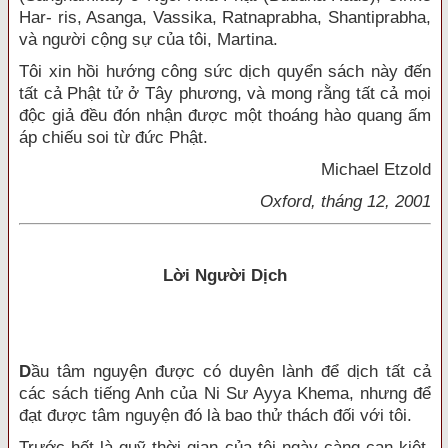
Har- ris, Asanga, Vassika, Ratnaprabha, Shantiprabha,
và người cộng sự của tôi, Martina.
Tôi xin hồi hướng công sức dịch quyển sách này đến
tất cả Phật tử ở Tây phương, và mong rằng tất cả mọi
độc giả đều đón nhận được một thoáng hào quang ấm
áp chiếu soi từ đức Phật.
Michael Etzold
Oxford, tháng 12, 2001
Lời Người Dịch
D
ầu tâm nguyện được có duyên lành để dịch tất cả
các sách tiếng Anh của Ni Sư Ayya Khema, nhưng để
đạt được tâm nguyện đó là bao thử thách đối với tôi.
Trước hết là quỹ thời gian của tôi ngày càng cạn kiệt,