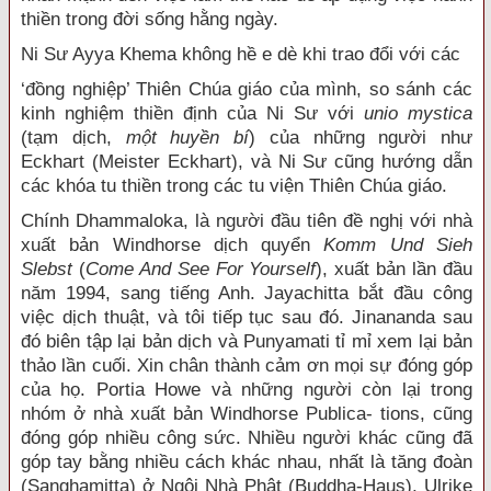
thiền trong đời sống hằng ngày.
Ni Sư Ayya Khema không hề e dè khi trao đổi với các
‘đồng nghiệp’ Thiên Chúa giáo của mình, so sánh các
kinh nghiệm thiền định của Ni Sư với
unio mystica
(tạm dịch,
một huyền bí
) của những người như
Eckhart (Meister Eckhart), và Ni Sư cũng hướng dẫn
các khóa tu thiền trong các tu viện Thiên Chúa giáo.
Chính Dhammaloka, là người đầu tiên đề nghị với nhà
xuất bản Windhorse dịch quyển
Komm Und Sieh
Slebst
(
Come And See For Yourself
), xuất bản lần đầu
năm 1994, sang tiếng Anh. Jayachitta bắt đầu công
việc dịch thuật, và tôi tiếp tục sau đó. Jinananda sau
đó biên tập lại bản dịch và Punyamati tỉ mỉ xem lại bản
thảo lần cuối. Xin chân thành cảm ơn mọi sự đóng góp
của họ. Portia Howe và những người còn lại trong
nhóm ở nhà xuất bản Windhorse Publica- tions, cũng
đóng góp nhiều công sức. Nhiều người khác cũng đã
góp tay bằng nhiều cách khác nhau, nhất là tăng đoàn
(Sanghamitta) ở Ngôi Nhà Phật (Buddha-Haus), Ulrike