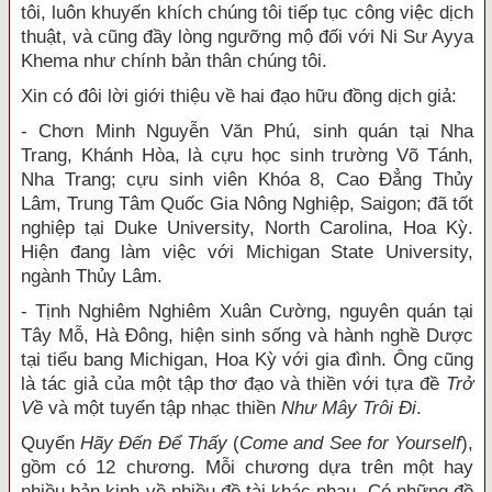
tôi, luôn khuyến khích chúng tôi tiếp tục công việc dịch
thuật, và cũng đầy lòng
ngưỡng mộ đối với Ni Sư Ayya
Khema như chính bản thân chúng tôi.
Xin có đôi lời giới thiệu về hai đạo hữu đồng dịch giả:
- Chơn Minh Nguyễn Văn Phú, sinh quán tại Nha
Trang, Khánh Hòa, là cựu học sinh trường Võ Tánh,
Nha Trang; cựu sinh viên Khóa 8, Cao Đẳng Thủy
Lâm, Trung Tâm Quốc Gia Nông Nghiệp, Saigon; đã tốt
nghiệp tại Duke University, North Carolina, Hoa Kỳ.
Hiện đang làm việc với Michigan State University,
ngành Thủy Lâm.
- Tịnh Nghiêm Nghiêm Xuân Cường, nguyên quán tại
Tây Mỗ, Hà Đông, hiện sinh sống và hành nghề Dược
tại tiểu bang Michigan, Hoa Kỳ với gia đình. Ông cũng
là tác giả của một tập thơ đạo và thiền với tựa đề
Trở
Về
và một tuyển tập nhạc thiền
Như Mây Trôi Đi
.
Quyển
Hãy Đến Để Thấy
(
Come and See for Yourself
),
gồm có 12 chương. Mỗi chương dựa trên một hay
nhiều bản kinh về nhiều đề tài khác nhau. Có những đề