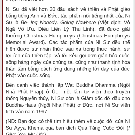
Ni Sư đã viết hơn 20 đầu sách về thiền và Phật giáo
bằng tiếng Anh và Đức, tác phẩm nổi tiếng nhất của Ni
Sư là
Be- ing Nobody, Going Nowhere
(Việt dịch: Vô
Ngã Vô Ưu, Diệu Liên Lý Thu Linh), đã được giải
thưởng Christmas Humphreys (Christmas Humphreys
Memorial Award). Các tác phẩm của Ni Sư đều thể
hiện được sự nhận thức sâu xa trong thực hành, sự
lợi ích của thiền tập, và lời kêu gọi đơn giản hóa cuộc
sống hàng ngày của chúng ta, cũng như thanh tịnh hóa
thân tâm bằng cách ứng dụng những lời dạy của đức
Phật vào cuộc sống.
Bên cạnh việc thành lập Wat Buddha Dhamma (Ngôi
Nhà Phật Pháp) ở Úc, một lâm tự viện theo truyền
thống Nguyên thủy, Ni Sư còn là Giám đốc đỡ đầu cho
Buddha-Haus (Ngôi Nhà Phật) ở Đức, nơi Ni Sư viên
tịch vào năm 1997.
(ND: Bạn đọc có thể tìm hiểu thêm về cuộc đời của Ni
Sư Ayya Khema qua bản dịch Quà Tặng Cuộc Đời (
I
Give You My Life
).