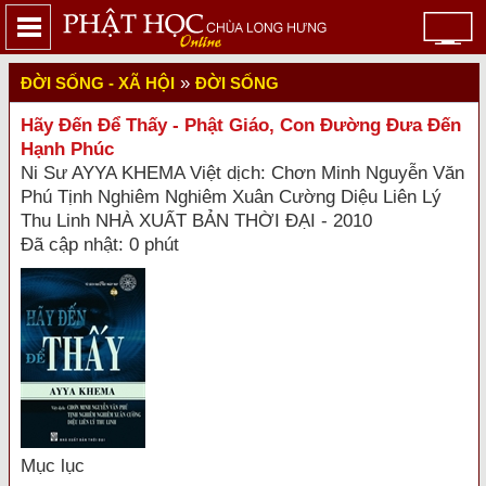
»
ĐỜI SỐNG - XÃ HỘI
ĐỜI SỐNG
Hãy Đến Để Thấy - Phật Giáo, Con Đường Đưa Đến
Hạnh Phúc
Ni Sư AYYA KHEMA Việt dịch: Chơn Minh Nguyễn Văn
Phú Tịnh Nghiêm Nghiêm Xuân Cường Diệu Liên Lý
Thu Linh NHÀ XUẤT BẢN THỜI ĐẠI - 2010
Đã cập nhật: 0 phút
Mục lục