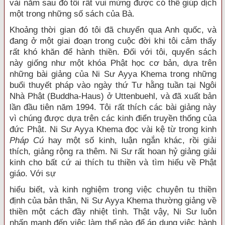
vài năm sau đó tôi rất vui mừng được có thể giúp dịch
một trong những số sách của Bà.
Khoảng thời gian đó tôi đã chuyển qua Anh quốc, và
đang ở một giai đoạn trong cuộc đời khi tôi cảm thấy
rất khó khăn để hành thiền. Đối với tôi, quyển sách
này giống như một khóa Phật học cơ bản, dựa trên
những bài giảng của Ni Sư Ayya Khema trong những
buổi thuyết pháp vào ngày thứ Tư hằng tuần tại Ngôi
Nhà Phật (Buddha-Haus) ở Uttenbuehl, và đã xuất bản
lần đầu tiên năm 1994. Tôi rất thích các bài giảng này
vì chúng được dựa trên các kinh điển truyền thống của
đức Phật. Ni Sư Ayya Khema đọc vài kệ từ trong kinh
Pháp Cú
hay một số kinh, luận ngắn khác, rồi giải
thích, giảng rộng ra thêm. Ni Sư rất hoan hỷ giảng giải
kinh cho bất cứ ai thích tu thiền và tìm hiểu về Phật
giáo. Với sự
hiểu biết, và kinh nghiệm trong việc chuyên tu thiền
định của bản thân, Ni Sư Ayya Khema thường giảng về
thiền một cách đầy nhiệt tình. Thật vậy, Ni Sư luôn
nhấn mạnh đến việc làm thế nào để áp dụng việc hành