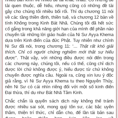
tài quen thuộc, dễ hiểu, nhưng cũng có những đề tài
gây cho chúng tôi nhiều bối rối. Thí dụ chương 11 nói
về các tầng thiền định, thiền tuệ, và chương 12 bàn về
tính Không trong Kinh Bát Nhã. Chúng tôi đã hết sức
cố gắng trong khả năng giới hạn của mình để phần nào
chuyển tải những lời giáo huấn của Ni Sư Ayya Khema
dựa trên Kinh điển của đức Phật. Tuy nhiên như chính
Ni Sư đã nói, trong chương 11: ‘...
Thật rất khó giải
thích. Chỉ có người chứng nghiệm mới thật sự hiểu
được
”. Thật vậy, với những điều được nói đến trong
các chương này, chúng tôi, nếu có thể, cũng chỉ dịch
được lời chứ không được ý, hiểu được từ chứ không
chuyển được nghĩa câu. Ngoài ra, cũng xin lưu ý độc
giả rằng, vì Ni Sư Ayya Khema tu theo Nguyên Thủy,
nên Ni Sư có cái nhìn riêng đối với một số kinh điển
Đại thừa, thí dụ như Bát Nhã Tâm Kinh.
Chắc chắn là quyển sách dịch này không thể tránh
được nhiều sai sót, mong quý tôn sư, các bậc uyên
thâm, thiện trí thức, chỉ dẫn cho, để lần tái bản sau