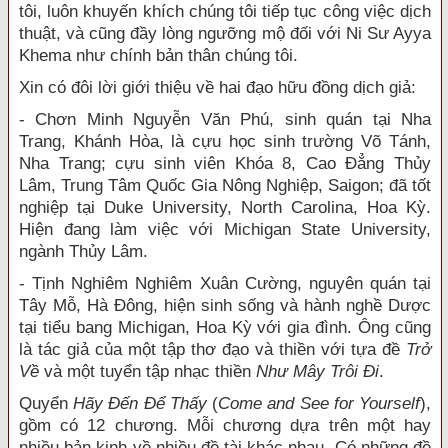
tôi, luôn khuyến khích chúng tôi tiếp tục công việc dịch
thuật, và cũng đầy lòng
ngưỡng mộ đối với Ni Sư Ayya
Khema như chính bản thân chúng tôi.
Xin có đôi lời giới thiệu về hai đạo hữu đồng dịch giả:
- Chơn Minh Nguyễn Văn Phú, sinh quán tại Nha
Trang, Khánh Hòa, là cựu học sinh trường Võ Tánh,
Nha Trang; cựu sinh viên Khóa 8, Cao Đẳng Thủy
Lâm, Trung Tâm Quốc Gia Nông Nghiệp, Saigon; đã tốt
nghiệp tại Duke University, North Carolina, Hoa Kỳ.
Hiện đang làm việc với Michigan State University,
ngành Thủy Lâm.
- Tịnh Nghiêm Nghiêm Xuân Cường, nguyên quán tại
Tây Mỗ, Hà Đông, hiện sinh sống và hành nghề Dược
tại tiểu bang Michigan, Hoa Kỳ với gia đình. Ông cũng
là tác giả của một tập thơ đạo và thiền với tựa đề
Trở
Về
và một tuyển tập nhạc thiền
Như Mây Trôi Đi
.
Quyển
Hãy Đến Để Thấy
(
Come and See for Yourself
),
gồm có 12 chương. Mỗi chương dựa trên một hay
nhiều bản kinh về nhiều đề tài khác nhau. Có những đề