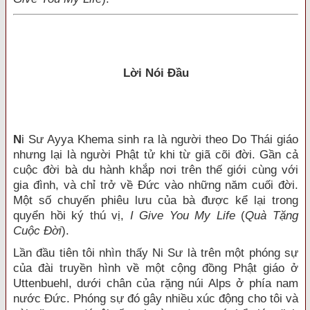
Lời Nói Đầu
N
i Sư Ayya Khema sinh ra là người theo Do Thái giáo
nhưng lại là người Phật tử khi từ giã cõi đời. Gần cả
cuộc đời bà du hành khắp nơi trên thế giới cùng với
gia đình, và chỉ trở về Đức vào những năm cuối đời.
Một số chuyến phiêu lưu của bà được kể lại trong
quyển hồi ký thú vị,
I Give You My Life
(
Quà Tặng
Cuộc Đời
).
Lần đầu tiên tôi nhìn thấy Ni Sư là trên một phóng sự
của đài truyền hình về một cộng đồng Phật giáo ở
Uttenbuehl, dưới chân của rặng núi Alps ở phía nam
nước Đức. Phóng sự đó gây nhiều xúc động cho tôi và