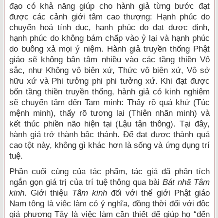
đạo có khả năng giúp cho hành giả từng bước đạt
được các cảnh giới tâm cao thượng: Hạnh phúc do
chuyển hoá tính dục, hạnh phúc do đạt được định,
hạnh phúc do không bám chấp vào ỷ lại và hạnh phúc
do buông xả mọi ý niệm. Hành giả truyền thống Phật
giáo sẽ không bận tâm nhiều vào các tầng thiền Vô
sắc, như Không vô biên xứ, Thức vô biên xứ, Vô sở
hữu xứ và Phi tưởng phi phi tưởng xứ. Khi đạt được
bốn tầng thiền truyền thống, hành giả có kinh nghiệm
sẽ chuyển tâm đến Tam minh: Thấy rõ quá khứ (Túc
mệnh minh), thấy rõ tương lai (Thiên nhãn minh) và
kết thúc phiền não hiện tại (Lậu tận thông). Tại đây,
hành giả trở thành bậc thánh. Để đạt được thành quả
cao tột này, không gì khác hơn là sống và ứng dụng trí
tuệ.
Phần cuối cùng của tác phẩm, tác giả đã phân tích
ngắn gọn giá trị của trí tuệ thông qua bài
Bát nhã Tâm
kinh
. Giới thiệu
Tâm kinh
đối với thế giới Phật giáo
Nam tông là việc làm có ý nghĩa, đồng thời đối với độc
giả phương Tây là việc làm cần thiết để giúp họ “đến