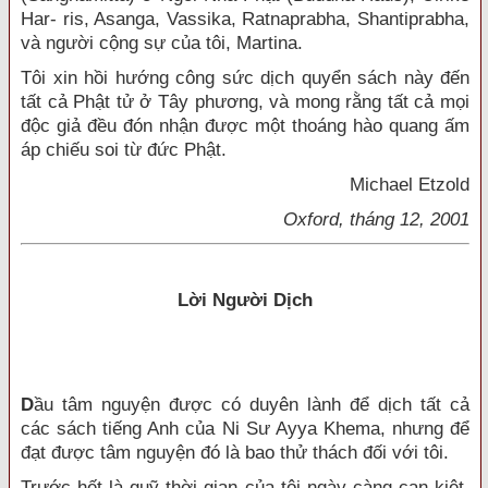
Har- ris, Asanga, Vassika, Ratnaprabha, Shantiprabha,
và người cộng sự của tôi, Martina.
Tôi xin hồi hướng công sức dịch quyển sách này đến
tất cả Phật tử ở Tây phương, và mong rằng tất cả mọi
độc giả đều đón nhận được một thoáng hào quang ấm
áp chiếu soi từ đức Phật.
Michael Etzold
Oxford, tháng 12, 2001
Lời Người Dịch
D
ầu tâm nguyện được có duyên lành để dịch tất cả
các sách tiếng Anh của Ni Sư Ayya Khema, nhưng để
đạt được tâm nguyện đó là bao thử thách đối với tôi.
Trước hết là quỹ thời gian của tôi ngày càng cạn kiệt,