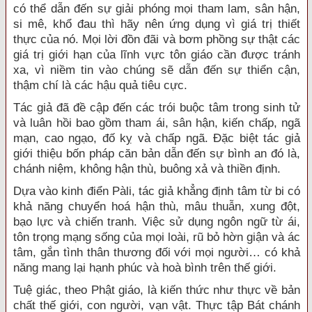
có thể dẫn đến sự giải phóng mọi tham lam, sân hận,
si mê, khổ đau thì hãy nên ứng dụng vì giá trị thiết
thực của nó. Mọi lời đồn đãi và bơm phồng sự thật các
giá trị giới hạn của lĩnh vực tôn giáo cần được tránh
xa, vì niềm tin vào chúng sẽ dẫn đến sự thiển cận,
thậm chí là các hậu quả tiêu cực.
Tác giả đã đề cập đến các trói buộc tâm trong sinh tử
và luân hồi bao gồm tham ái, sân hận, kiến chấp, ngã
mạn, cao ngạo, đố kỵ và chấp ngã. Đặc biệt tác giả
giới thiệu bốn pháp căn bản dẫn đến sự bình an đó là,
chánh niệm, không hận thù, buông xả và thiền định.
Dựa vào kinh điển Pàli, tác giả khẳng định tâm từ bi có
khả năng chuyển hoá hận thù, mâu thuẫn, xung đột,
bạo lực và chiến tranh. Việc sử dụng ngôn ngữ từ ái,
tôn trọng mạng sống của mọi loài, rũ bỏ hờn giận và ác
tâm, gắn tình thân thương đối với mọi người… có khả
năng mang lại hạnh phúc và hoà bình trên thế giới.
Tuệ giác, theo Phật giáo, là kiến thức như thực về bản
chất thế giới, con người, vạn vật. Thực tập Bát chánh