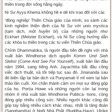
thiền trong đời sống hằng ngày.
Ni Sư Ayya Khema không hề e dè khi trao đổi với các
‘đồng nghiệp’ Thiên Chúa giáo của mình, so sánh các
kinh nghiệm thiền định của Ni Sư với
unio mystica
(tạm dịch,
một huyền bí
) của những người như
Eckhart (Meister Eckhart), và Ni Sư cũng hướng dẫn
các khóa tu thiền trong các tu viện Thiên Chúa giáo.
Chính Dhammaloka, là người đầu tiên đề nghị với nhà
xuất bản Windhorse dịch quyển
Komm Und Sieh
Slebst
(
Come And See For Yourself
), xuất bản lần đầu
năm 1994, sang tiếng Anh. Jayachitta bắt đầu công
việc dịch thuật, và tôi tiếp tục sau đó. Jinananda sau
đó biên tập lại bản dịch và Punyamati tỉ mỉ xem lại bản
thảo lần cuối. Xin chân thành cảm ơn mọi sự đóng góp
của họ. Portia Howe và những người còn lại trong
nhóm ở nhà xuất bản Windhorse Publica- tions, cũng
đóng góp nhiều công sức. Nhiều người khác cũng đã
góp tay bằng nhiều cách khác nhau, nhất là tăng đoàn
(Sanghamitta) ở Ngôi Nhà Phật (Buddha-Haus), Ulrike