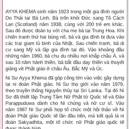
AYYA KHEMA sinh năm 1923 trong một gia đình người
Do Thái tại Bá Linh. Bà trốn khỏi Đức sang Tô Cách
Lan (Scotland) năm 1938, cùng với 200 trẻ em khác.
Sau đó được đoàn tụ với cha mẹ bà tại Trung Hoa. Khi
chiến tranh thứ hai bùng nổ, bà và gia đình bị đưa vào
các trại giam tù binh của Nhật. Sau chiến tranh, bà di
cư sang Mỹ và lập gia đình tại đó. Vào khoảng đầu
những năm 1960, bà chu du nhiều nơi khắp châu Á, và
sau 10 năm hành thiền, bà bắt đầu dạy thiền và thuyết
giảng về Phật giáo ở châu Âu, Bắc Mỹ và Úc.
Ni Sư Ayya Khema đã góp công lớn vào việc gầy dựng
lại ni đoàn Phật giáo. Ni Sư thọ giới vào năm 1979,
theo truyền thống Nguyên thủy tại Sri Lanka. Tại đó Ni
Sư đã thiết lập Trung Tâm Nữ Phật tử Quốc tế và Đảo
Parappuduwa dành cho Ni chúng và nữ cư sĩ. Vào
năm 1987 Ni Sư phối hợp tổ chức một hội thảo về Ni
đoàn Phật giáo Quốc tế lần đầu tiên, mà kết quả là ni
đoàn Sakyadhita, một tổ chức nữ Phật giáo quốc tế
được thành hình.