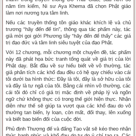
năm tìm kiếm, Ni sư Aya Khema đã chọn Phật giáo
làm nơi nương tựa tâm linh.
Nếu các truyền thống tôn giáo khác khích lệ và chủ
trương “hãy đến để tin”, thông qua tác phẩm này, tác
giả mời gọi giới Phương tây “hãy đến để thấy” các giá
trị đạo đức và tâm linh siêu tuyệt của đạo Phật.
Với 12 chương, mỗi chương một chuyên đề, tác phẩm
này đã phát họa bức tranh tổng quát về giá trị của lời
Phật dạy. Bắt đầu về sự hiểu biết về vô thường, tác
giả phân tích các khổ đau đều có hệ quy chiếu vào cái
tôi dưới ba hình thức: Đầy là tôi, đây là sở hữu của tôi
và đây là tự ngã của tôi. Bằng cái nhìn vô thường, các
cái tôi đó chỉ có giá trị mặc định về pháp lý và ngôn
ngữ chứ không thực có trong thế giới hiện thực. Nhận
diện như thế sẽ giúp ta vượt qua các khổ đau do vô
thường tan biến, ly loạn, còn mất, đổi thay, lên xuống
và biết bao biến đổi của cuộc đời.
Phủ định Thượng đế và đấng Tạo vật sẽ kéo theo nhận
thức hạnh phúc và khổ đau do tự do ý chí tạo ra. Các