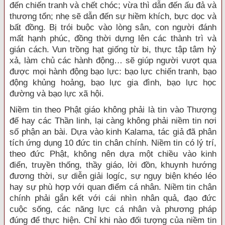
đến chiến tranh và chết chóc; vừa thì dẫn đến ấu đả và
thương tổn; nhẹ sẽ dẫn đến sự hiềm khích, bực dọc và
bất đồng. Bị trói buộc vào lòng sân, con người đánh
mất hạnh phúc, đồng thời dựng lên các thành trì và
gián cách. Vun trồng hạt giống từ bi, thực tập tâm hỷ
xả, làm chủ các hành động… sẽ giúp người vượt qua
được mọi hành động bạo lực: bạo lực chiến tranh, bạo
động khủng hoảng, bạo lực gia đình, bạo lực học
đường và bạo lực xã hội.
Niềm tin theo Phật giáo không phải là tin vào Thượng
đế hay các Thần linh, lại càng không phải niềm tin nơi
số phận an bài. Dựa vào kinh Kalama, tác giả đã phân
tích ứng dụng 10 đức tin chân chính. Niềm tin có lý trí,
theo đức Phật, không nên dựa một chiều vào kinh
điển, truyền thống, thầy giáo, lời đồn, khuynh hướng
đương thời, sự diễn giải logíc, sự ngụy biện khéo léo
hay sự phù hợp với quan điểm cá nhân. Niềm tin chân
chính phải gắn kết với cái nhìn nhân quả, đạo đức
cuộc sống, các năng lực cá nhân và phương pháp
đúng để thực hiện. Chỉ khi nào đối tượng của niềm tin