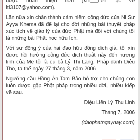
được hoàn thiện hơn (xin
liên lạc về
ltl3107@yahoo.com).
Lần nữa xin chân thành cảm niệm công đức của Ni Sư
Ayya Khema đã để lại cho đời những bài thuyết pháp
xúc tích về giáo lý của đức Phật mà đối với chúng tôi
là những bài Phật học hữu ích.
Với sự đồng ý của hai đạo hữu đồng dịch giả, tôi xin
được hồi hướng công đức dịch thuật này đến hương
linh của Mẹ tôi là cụ bà Lý Thị Lăng, Pháp danh Diệu
Thọ, tạ thế ngày 27 tháng 3, năm 2006.
Ngưỡng cầu Hồng Ân Tam Bảo hỗ trợ cho chúng con
luôn được gặp Phật pháp trong nhiều đời, nhiều kiếp
về sau.
Diệu Liên Lý Thu Linh
Tháng 7, 2006
(daophatngaynay.com)