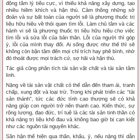
động tâm lý tiêu cực, vì thiếu khả năng xây dựng, tạo
nhiều hiềm khích và hận thù. Cảm thông những sở
đoản và sự bất toàn của người sẽ là phương thuốc trị
liệu hữu hiệu về thói quen tìm lỗi. Làm chủ tâm và các
hành vi sẽ là phương thuốc trị liệu hữu hiệu cho việc
tìm lỗi và sửa lỗi của bản thân. Lỗi của người thì góp
ý, lỗi của mình thay đổi. Ai sống được như thế thì sẽ
không còn bận tâm đến mọi chỉ trích hay phê bình, nhờ
đó thoát được mọi trách cứ, sợ hãi và hận thù.
Tác giả cũng phân tích tài sản vật chất và tài sản tâm
linh.
Nặng về tài sản vật chất có thể dẫn đến tham ái, tranh
chấp, xung đột và loại trừ. Trong khi phát triển các “tài
sản thánh”, tức các đức tính cao thượng sẽ có khả
năng giúp con người trở nên thanh cao. Kiến thức, sự
rộng lượng, đạo đức, trí tuệ là các tài sản tinh thần có
khả năng trị liệu khổ đau và không bao giờ bị cạn kiệt
như các nguồn tài nguyên khác.
Sân hận thể hiện qua thân, khẩu, ý, nếu nặng thì dẫn