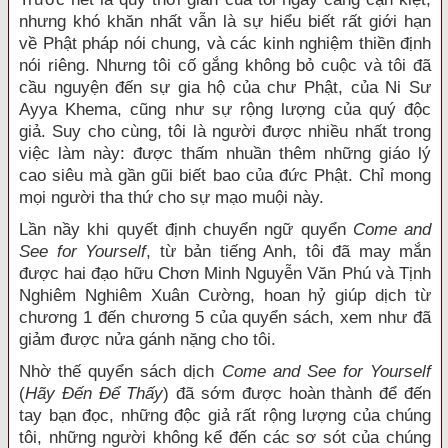
nhưng khó khăn nhất vẫn là sự hiểu biết rất giới hạn
về Phật pháp nói chung, và các kinh nghiệm thiền định
nói riêng. Nhưng tôi cố gắng không bỏ cuộc và tôi đã
cầu nguyện đến sự gia hộ của chư Phật, của Ni Sư
Ayya Khema, cũng như sự rộng lượng của quý độc
giả. Suy cho cùng, tôi là người được nhiều nhất trong
việc làm này: được thấm nhuần thêm những giáo lý
cao siêu mà gần gũi biết bao của đức Phật. Chỉ mong
mọi người tha thứ cho sự mạo muội này.
Lần nầy khi quyết định chuyển ngữ quyển
Come and
See for Yourself
, từ bản tiếng Anh, tôi đã may mắn
được hai đạo hữu Chơn Minh Nguyễn Văn Phú và Tịnh
Nghiêm Nghiêm Xuân Cường, hoan hỷ giúp dịch từ
chương 1 đến chương 5 của quyển sách, xem như đã
giảm được nửa gánh nặng cho tôi.
Nhờ thế quyển sách dịch
Come and See for Yourself
(
Hãy Đến Để Thấy
) đã sớm được hoàn thành để đến
tay bạn đọc, những độc giả rất rộng lượng của chúng
tôi, những người không kể đến các sơ sót của chúng