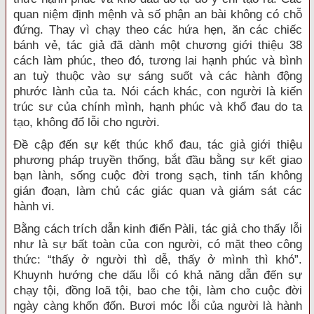
quan niệm định mệnh và số phận an bài không có chỗ
đứng. Thay vì chạy theo các hứa hẹn, ăn các chiếc
bánh vẻ, tác giả đã dành một chương giới thiệu 38
cách làm phúc, theo đó, tương lai hạnh phúc và bình
an tuỳ thuộc vào sự sáng suốt và các hành động
phước lành của ta. Nói cách khác, con người là kiến
trúc sư của chính mình, hạnh phúc và khổ đau do ta
tạo, không đổ lỗi cho người.
Đề cập đến sự kết thúc khổ đau, tác giả giới thiệu
phương pháp truyền thống, bắt đầu bằng sự kết giao
bạn lành, sống cuộc đời trong sạch, tinh tấn không
gián đoạn, làm chủ các giác quan và giám sát các
hành vi.
Bằng cách trích dẫn kinh điển Pàli, tác giả cho thấy lỗi
như là sự bất toàn của con người, có mặt theo công
thức: “thấy ở người thì dễ, thấy ở mình thì khó”.
Khuynh hướng che dấu lỗi có khả năng dẫn đến sự
chạy tội, đồng loã tội, bao che tội, làm cho cuộc đời
ngày càng khốn đốn. Bươi móc lỗi của người là hành