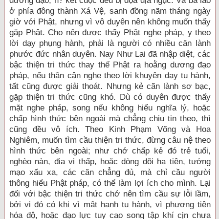
đường đạo, n? kết cuộc đều bị đọa địa ngục. Và bà lão
ở phía đông thành Xá Vệ, sanh đồng nãm tháng ngày
giờ với Phật, nhưng vì vô duyên nên không muốn thấy
gặp Phật. Cho nên được thấy Phật nghe pháp, y theo
lời dạy phụng hành, phải là người có nhiều căn lành
phước đức nhân duyên. Nay Như Lai đã nhập diệt, các
bậc thiện tri thức thay thế Phật ra hoằng dương đạo
pháp, nếu thân cận nghe theo lời khuyên dạy tu hành,
tất cũng được giải thoát. Nhưng kẻ cãn lành sơ bạc,
gặp thiện tri thức cũng khó. Dù có duyên được thấy
mặt nghe pháp, song nếu không hiểu nghĩa lý, hoặc
chấp hình thức bên ngoài mà chẳng chịu tin theo, thì
cũng đều vô ích. Theo Kinh Phạm Võng và Hoa
Nghiêm, muốn tìm cầu thiện tri thức, đừng câu nệ theo
hình thức bên ngoài; như chớ chấp kẻ đó trẻ tuổi,
nghèo nàn, địa vị thấp, hoặc dòng dõi hạ tiện, tướng
mạo xấu xa, các căn chẳng đủ, mà chỉ cầu người
thông hiểu Phật pháp, có thể làm lợi ích cho mình. Lại
đối với bậc thiện tri thức chớ nên tìm cầu sự lỗi lầm,
bởi vị đó có khi vì mật hạnh tu hành, vì phương tiện
hóa độ, hoặc đạo lực tuy cao song tập khí cịn chưa