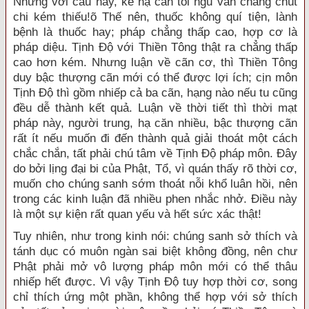
Nhưng với câu này, kẻ hạ căn tối ngu vẫn chẳng chút
chi kém thiếu!õ Thế nên, thuốc không quí tiện, lành
bệnh là thuốc hay; pháp chẳng thấp cao, hợp cơ là
pháp diệu. Tịnh Độ với Thiền Tông thật ra chẳng thấp
cao hơn kém. Nhưng luận về cãn cơ, thì Thiền Tông
duy bậc thượng cãn mới có thể được lợi ích; cịn môn
Tịnh Độ thì gồm nhiếp cả ba cãn, hạng nào nếu tu cũng
đều dễ thành kết quả. Luận về thời tiết thì thời mạt
pháp này, người trung, hạ căn nhiều, bậc thượng cãn
rất ít nếu muốn đi đến thành quả giải thoát một cách
chắc chắn, tất phải chú tâm về Tịnh Độ pháp môn. Đây
do bởi lịng đại bi của Phật, Tổ, vì quán thấy rõ thời cơ,
muốn cho chúng sanh sớm thoát nỗi khổ luân hồi, nên
trong các kinh luận đã nhiều phen nhắc nhở. Điều này
là một sự kiện rất quan yếu và hết sức xác thật!
Tuy nhiên, như trong kinh nói: chúng sanh sở thích và
tánh dục có muôn ngàn sai biệt không đồng, nên chư
Phật phải mở vô lượng pháp môn mới có thể thâu
nhiếp hết được. Vì vậy Tịnh Độ tuy hợp thời cơ, song
chỉ thích ứng một phần, không thể hợp với sở thích