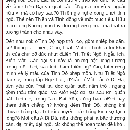
tiếng hỏi: ỏCực Lạc là cõi hữu vi, sao tôn đức lại cầu
về làm chi?õ Đại sư quát bảo: ỏNgươi nói vô vi ngoài
hữu vi mà có hay sao?õ Thiền giả nghe xong chợt tỉnh
ngộ. Thế nên Thiền và Tịnh đồng về một mục tiêu. Hữu
môn cùng Không môn tuy dường tương hoại mà thật ra
tương thành cho nhau vậy.
Đến như nói: ỏTịnh Độ hợp thời cơ, gồm nhiếp ba cãn,
ki? thông cả Thiền, Giáo, Luật, Mậtõ, chính là lời khai
thị của chư cổ đức như: ỏLiên Trì, Triệt Ngộ, Ngẫu Ích,
Kiên Mật. Các đại sư này là những bậc long tượng
trong một thời, sau khi tham thiền ngộ đạo, lại xương
minh về lý mầu của Tịnh Độ pháp môn. Như Triệt Ngộ
đại sư, trong tập Ngữ Lục, đ?bảo: ỏMột câu A Di Đà,
tâm yếu của Phật ta. dọc quán suốt nãm thời, ngang
gồm thâu tám giáõ. Và Kiên Mật đại sư sau khi quán
sát thời cơ, trong Tam Đại Yếu, cũng bảo: ỏĐời nay
tham thiền chẳng n? không kiêm Tịnh Độ, phòng khi
chưa chứng đạo bị thối chuyển, há chẳng kinh sợ lạnh
lòng?õ Một câu A Di Đà, nếu không phải là bậc thượng
căn, đại triệt, đại ngộ, tất không thể hoàn toàn đề khởi.