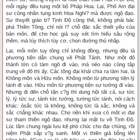
mỗi ngày đều tụng một bộ Pháp Hoa. Lại, Phổ Am đại
sư cũng nhân tụng kinh Hoa Nghi? mà được ngộ đạo.
Sự thuyết giáo b? Tịnh Độ cũng thế, không phải bác
phá Thiền Tông, chỉ nói l? chỗ đặc sắc thiết yếu của
bản môn, để cho học giả suy xét tìm hiểu sâu rộng
thêm, mà tùy thích tùy cơ, chọn đường thú nhập.
Lại, mỗi môn tuy tông chỉ không đồng, nhưng đều là
phương tiện dẫn chung về Phật Tánh. Như một đô
thành lớn có tám ngõ đi vào, mà nẻo nào cũng tập
trung về đô thị ấy. Các tông đại khái chia ra làm hai, là
Không môn và Hữu môn. Không môn từ phương tiện lý
tánh đi vào. Hữu môn từ phương tiện sự tướng đi vào.
Nhưng đi đến chỗ tận c?g thì dung hội tất cả, sự tức
lý, lý tức sự, tánh tức tướng, tướng tức tánh, nói cách
khác: ỏsắc tức là không, không tức là sắc, không và
sắc chẳng khác nhau. Cho nên khi xưa có một vị đại
sư tham thiền ngộ đạo, nhưng lại mật tu về Tịnh Độ.
Lúc lâm chung ngài lưu kệ phó chúc cho đại chúng, rồi
niệm Phật sắp v?g sanh. Một vị thiền giả bỗng lên