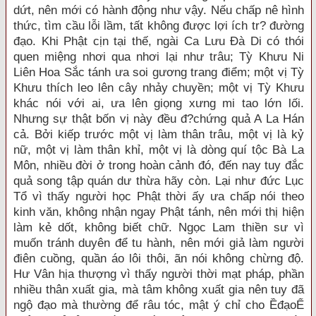
dứt, nên mới có hành động như vậy. Nếu chấp nê hình
thức, tìm cầu lỗi lầm, tất không được lợi ích tr? đường
đạo. Khi Phật cịn tại thế, ngài Ca Lưu Đà Di có thói
quen miệng nhơi qua nhơi lại như trâu; Tỳ Khưu Ni
Liên Hoa Sắc tánh ưa soi gương trang điểm; một vị Tỳ
Khưu thích leo lên cây nhảy chuyền; một vị Tỳ Khưu
khác nói với ai, ưa lên giọng xưng mi tao lớn lối.
Nhưng sự thật bốn vị này đều đ?chứng quả A La Hán
cả. Bởi kiếp trước một vị làm thân trâu, một vị là kỷ
nữ, một vị làm thân khỉ, một vị là dòng quí tộc Bà La
Môn, nhiều đời ở trong hoàn cảnh đó, đến nay tuy đắc
quả song tập quán dư thừa hãy còn. Lại như đức Lục
Tổ vì thấy người học Phật thời ấy ưa chấp nói theo
kinh văn, không nhận ngay Phật tánh, nên mới thị hiện
làm kẻ dốt, không biết chữ. Ngọc Lam thiền sư vì
muốn tránh duyên để tu hành, nên mới giả làm người
điên cuồng, quần áo lôi thôi, ãn nói không chừng độ.
Hư Vân hịa thượng vì thấy người thời mạt pháp, phần
nhiều thân xuất gia, mà tâm không xuất gia nên tuy đã
ngộ đạo mà thường để râu tóc, mật ý chỉ cho ỀđạoỂ