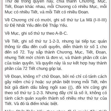
Thứ đệ trong quyển này, chia thành Chương, Mục,
Tiết, Đoạn khác nhau, mỗi Chương có nhiều Mục, mỗi
Mục có nhiều Tiết, và mỗi Tiết có nhiều Đoạn.
Về Chương chỉ có mười, ghi số thứ tự La Mã (I-II-III)
từ Đệ Nhất Yếu đến Đệ Thập Yếu.
Về Mục, ghi số thứ tự theo A-B-C.
Về Tiết, ghi số thứ tự 1-2-3, nhưng lại tiếp tục quán
thông từ đầu đến cuối quyển, diễn thành từ số 1 cho
đến số 72. Tuy sắp thành Chương, Mục, Tiết, Đoạn,
nhưng Tiết mới chính là đơn vị, và thành phần cốt cán
của toàn quyển. Và quyển này là sự kết hợp hay thành
phần của 72 Tiết chung góp lại.
Về Đoạn, không n? chữ Đoạn, bởi nó chỉ có tánh cách
gây niệm chú ý hoặc sự phân biệt trong mỗi Tiết, nên
bút giả đánh dấu bằng ngôi sao ((), đôi khi cũng ghi
theo số thứ tự 1-2-3. Nhưng đây chỉ là số ít, không có
tánh cách quán xuyến thành số nhiều như thứ tự của
Tiết. Và đó là điểm khác biệt.