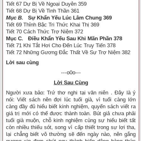
Tiết 67 Dự Bị Về Ngoại Duyên 359
Tiết 68 Dự Bị Về Tinh Thần 361
Mục B.
Sự Khẩn Yếu Lúc Lâm Chung 369
Tiết 69 Thỉnh Bậc Tri Thức Khai Thị 369
Tiết 70 Cách Thức Trợ Niệm 372
Mục C
.
Điều Khẩn Yếu Sau Khi Mãn Phần 378
Tiết 71 Khi Tắt Hơi Cho Đến Lúc Truy Tiến 378
Tiết 72 Những Gương Đắc Thất Về Sự Trợ Niệm 382
Lời sau cùng
---o0o---
Lời Sau Cùng
Người xưa bảo: Trứ thơ nghi tại vãn niên . Đây là ý
nói: Viết sách nên đợi lúc tuổi già, vì tuổi càng lớn
càng đầy đủ hiểu biết kinh nghiệm, quyển sách viết ra
giá trị mới có thể được thành toàn. Bút giả chưa phải
tuổi già muộn, chỗ kinh nghiệm cùng sự hiểu biết tất
còn nhiều thiếu sót, song vì cấp thiết trong sự lợi tha,
lại chẳng biết vô thường sẽ đến ngày nào, nên gắng