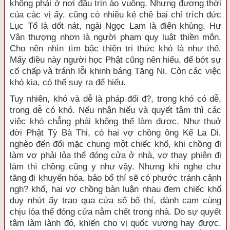
không phải ở nơi đầu trịn áo vuông. Nhưng đương thời
của các vị ấy, cũng có nhiều kẻ chê bai chỉ trích đức
Lục Tổ là dốt nát, ngài Ngọc Lam là điên khùng, Hư
Vân thượng nhơn là người phạm quy luật thiền môn.
Cho nên nhìn tìm bậc thiện tri thức khó là như thế.
Mấy điều này người học Phật cũng nên hiểu, để bớt sự
cố chấp và tránh lỗi khinh báng Tăng Ni. Còn các việc
khó kia, có thể suy ra để hiểu.
Tuy nhiên, khó và dễ là pháp đối đ?, trong khó có dễ,
trong dễ có khó. Nếu nhận hiểu và quyết tâm thì các
việc khó chẳng phải không thể làm được. Như thuở
đời Phật Tỳ Bà Thi, có hai vợ chồng ông Kế La Di,
nghèo đến đổi mặc chung một chiếc khố, khi chồng đi
làm vợ phải lỏa thể đóng cửa ở nhà, vợ thay phiên đi
làm thì chồng cũng y như vậy. Nhưng khi nghe chư
tăng đi khuyến hóa, bảo bố thí sẽ có phước tránh cảnh
ngh? khổ, hai vợ chồng bàn luận nhau đem chiếc khố
duy nhứt ấy trao qua cửa sổ bố thí, đành cam cùng
chịu lỏa thể đóng cửa nằm chết trong nhà. Do sự quyết
tâm làm lành đó, khiến cho vị quốc vương hay được,