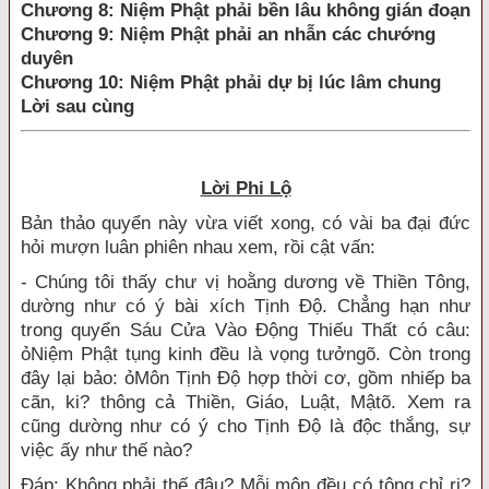
Chương 8: Niệm Phật phải bền lâu không gián đoạn
Chương 9: Niệm Phật phải an nhẫn các chướng
duyên
Chương 10: Niệm Phật phải dự bị lúc lâm chung
Lời sau cùng
Lời Phi Lộ
Bản thảo quyển này vừa viết xong, có vài ba đại đức
hỏi mượn luân phiên nhau xem, rồi cật vấn:
- Chúng tôi thấy chư vị hoằng dương về Thiền Tông,
dường như có ý bài xích Tịnh Độ. Chẳng hạn như
trong quyển Sáu Cửa Vào Động Thiếu Thất có câu:
ỏNiệm Phật tụng kinh đều là vọng tưởngõ. Còn trong
đây lại bảo: ỏMôn Tịnh Độ hợp thời cơ, gồm nhiếp ba
cãn, ki? thông cả Thiền, Giáo, Luật, Mậtõ. Xem ra
cũng dường như có ý cho Tịnh Độ là độc thắng, sự
việc ấy như thế nào?
Đáp: Không phải thế đâu? Mỗi môn đều có tông chỉ ri?