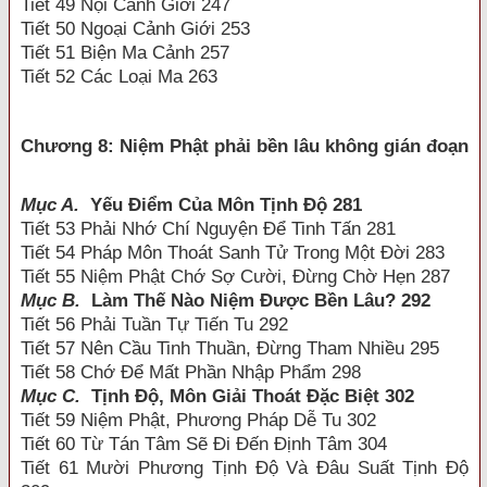
Tiết 49 Nội Cảnh Giới 247
Tiết 50 Ngoại Cảnh Giới 253
Tiết 51 Biện Ma Cảnh 257
Tiết 52 Các Loại Ma 263
Chương 8: Niệm Phật phải bền lâu không gián đoạn
Mục A.
Yếu Điểm Của Môn Tịnh Độ 281
Tiết 53 Phải Nhớ Chí Nguyện Để Tinh Tấn 281
Tiết 54 Pháp Môn Thoát Sanh Tử Trong Một Đời 283
Tiết 55 Niệm Phật Chớ Sợ Cười, Đừng Chờ Hẹn 287
Mục B.
Làm Thế Nào Niệm Được Bền Lâu? 292
Tiết 56 Phải Tuần Tự Tiến Tu 292
Tiết 57 Nên Cầu Tinh Thuần, Đừng Tham Nhiều 295
Tiết 58 Chớ Để Mất Phần Nhập Phẩm 298
Mục C.
Tịnh Độ, Môn Giải Thoát Đặc Biệt 302
Tiết 59 Niệm Phật, Phương Pháp Dễ Tu 302
Tiết 60 Từ Tán Tâm Sẽ Đi Đến Định Tâm 304
Tiết 61 Mười Phương Tịnh Độ Và Đâu Suất Tịnh Độ