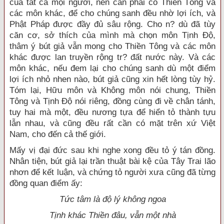
của tất cả mọi người, nên cần phải có Thiền Tông và
các môn khác, để cho chúng sanh đều nhờ lợi ích, và
Phật Pháp được đầy đủ sâu rộng. Cho n? dù đã tùy
căn cơ, sở thích của mình mà chọn môn Tịnh Độ,
thâm ý bút giả vẫn mong cho Thiền Tông và các môn
khác được lan truyền rộng tr? đất nước này. Và các
môn khác, nếu đem lại cho chúng sanh dù một điểm
lợi ích nhỏ nhen nào, bút giả cũng xin hết lòng tùy hỷ.
Tóm lại, Hữu môn và Không môn nói chung, Thiền
Tông và Tịnh Độ nói riêng, đồng cùng đi về chân tánh,
tuy hai mà một, đều nương tựa để hiển tỏ thành tựu
lẫn nhau, và cũng đều rất cần có mặt trên xứ Việt
Nam, cho đến cả thế giới.
Mấy vị đại đức sau khi nghe xong đều tỏ ý tán đồng.
Nhân tiện, bút giả lại trần thuật bài kệ của Tây Trai lão
nhơn để kết luận, và chứng tỏ người xưa cũng đã từng
đồng quan điểm ấy:
Tức tâm là độ lý không ngoa
Tịnh khác Thiền đâu, vẫn một nhà