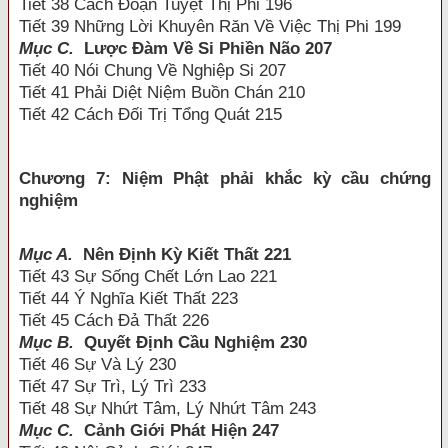
Tiết 38 Cách Đoạn Tuyệt Thị Phi 196
Tiết 39 Những Lời Khuyên Răn Về Việc Thị Phi 199
Mục C.
Lược Đàm Về Si Phiền Não 207
Tiết 40 Nói Chung Về Nghiệp Si 207
Tiết 41 Phải Diệt Niệm Buồn Chán 210
Tiết 42 Cách Đối Trị Tổng Quát 215
Chương 7: Niệm Phật phải khắc kỳ cầu chứng
nghiệm
Mục A.
Nên Định Kỳ Kiết Thất 221
Tiết 43 Sự Sống Chết Lớn Lao 221
Tiết 44 Ý Nghĩa Kiết Thất 223
Tiết 45 Cách Đả Thất 226
Mục B.
Quyết Định Cầu Nghiệm 230
Tiết 46 Sự Và Lý 230
Tiết 47 Sự Trì, Lý Trì 233
Tiết 48 Sự Nhứt Tâm, Lý Nhứt Tâm 243
Mục C.
Cảnh Giới Phát Hiện 247