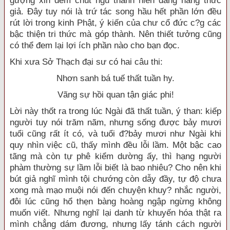
gượng xin đem chút ngu thành hiến dâng hàng thức
giả. Đây tuy nói là trứ tác song hầu hết phần lớn đều
rút lời trong kinh Phật, ý kiến của chư cổ đức c?g các
bậc thiện tri thức mà góp thành. Nên thiết tưởng cũng
có thể đem lại lợi ích phần nào cho bạn đọc.
Khi xưa Sở Thạch đại sư có hai câu thi:
Nhơn sanh bá tuế thất tuần hy.
Vãng sự hồi quan tận giác phi!
Lời này thốt ra trong lúc Ngài đã thất tuần, ý than: kiếp
người tuy nói trăm nãm, nhưng sống được bảy mươi
tuổi cũng rất ít có, và tuổi đ?bảy mươi như Ngài khi
quy nhìn việc cũ, thấy mình đều lỗi lầm. Một bậc cao
tãng mà còn tự phê kiểm dường ấy, thì hạng người
phàm thường sự lầm lỗi biết là bao nhiêu? Cho nên khi
bút giả nghĩ mình tội chướng còn dẫy đầy, tự độ chưa
xong mà mạo muội nói đến chuyện khuy? nhắc người,
đôi lúc cũng hổ thẹn bàng hoàng ngập ngừng không
muốn viết. Nhưng nghĩ lại danh từ khuyến hóa thật ra
mình chẳng dám đương, nhưng lấy tánh cách người