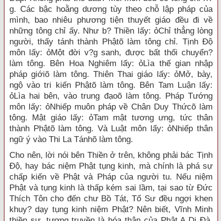
g. Các bậc hoằng dương tùy theo chỗ lập pháp của
mình, bao nhiêu phương tiện thuyết giáo đều đi về
những tông chỉ ấy. Như b? Thiền lấy: ỏChỉ thẳng lòng
người, thấy tánh thành Phậtõ làm tông chỉ. Tịnh Độ
môn lấy: ỏMột đời v?g sanh, được bất thối chuyển?
làm tông. Bên Hoa Nghiêm lấy: ỏLìa thế gian nhập
pháp giớiõ làm tông. Thiên Thai giáo lấy: ỏMở, bày,
ngộ vào tri kiến Phậtõ làm tông. Bên Tam Luận lấy:
ỏLìa hai bên, vào trung đạoõ làm tông. Pháp Tướng
môn lấy: ỏNhiếp muôn pháp về Chân Duy Thứcõ làm
tông. Mật giáo lấy: ỏTam mật tương ưng, tức thân
thành Phậtõ làm tông. Và Luật môn lấy: ỏNhiếp thân
ngữ ý vào Thi La Tánhõ làm tông.
Cho nên, lời nói bên Thiền ở trên, không phải bác Tịnh
Độ, hay bác niệm Phật tụng kinh, mà chính là phá sự
chấp kiến về Phật và Pháp của người tu. Nếu niệm
Phật và tụng kinh là thấp kém sai lầm, tại sao từ Đức
Thích Tôn cho đến chư Bồ Tát, Tổ Sư đều ngợi khen
khuy? dạy tụng kinh niệm Phật? Nên biết, Vĩnh Minh
thiền sư, tương truyền là hóa thân của Phật A Di Đà,