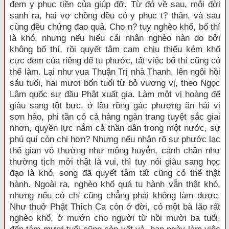
đem y phục tiền của giúp đỡ. Từ đó về sau, mỗi đời
sanh ra, hai vợ chồng đều có y phục t? thân, và sau
cùng đều chứng đạo quả. Cho n? tuy nghèo khổ, bố thí
là khó, nhưng nếu hiểu cái nhân nghèo nàn do bởi
không bố thí, rồi quyết tâm cam chịu thiếu kém khổ
cực đem của riêng để tu phước, tất việc bố thí cũng có
thể làm. Lại như vua Thuận Trị nhà Thanh, lên ngôi hồi
sáu tuổi, hai mươi bốn tuổi từ bỏ vương vị, theo Ngọc
Lâm quốc sư đầu Phật xuất gia. Làm một vị hoàng đế
giàu sang tột bực, ở lầu rồng gác phượng ăn hải vị
sơn hào, phi tần có cả hàng ngàn trang tuyệt sắc giai
nhơn, quyền lực nắm cả thần dân trong một nước, sự
phú quí còn chi hơn? Nhưng nếu nhận rõ sự phước lạc
thế gian vô thường như mộng huyễn, cảnh chân như
thường tịch mới thật là vui, thì tuy nói giàu sang học
đạo là khó, song đã quyết tâm tất cũng có thể thật
hành. Ngoài ra, nghèo khổ quá tu hành vẫn thật khó,
nhưng nếu có chí cũng chẳng phải không làm được.
Như thuở Phật Thích Ca còn ở đời, có một bà lão rất
nghèo khổ, ở mướn cho người từ hồi mười ba tuổi,