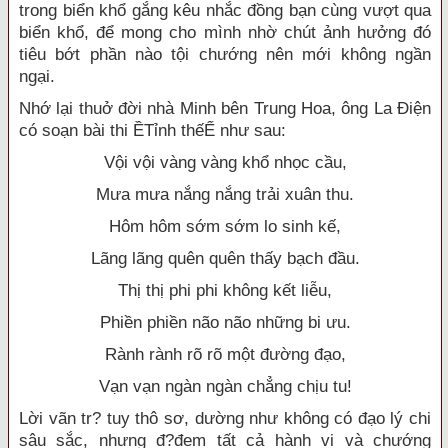
trong biển khổ gắng kêu nhắc đồng bạn cùng vượt qua
biển khổ, để mong cho mình nhờ chút ảnh hưởng đó
tiêu bớt phần nào tội chướng nên mới không ngần
ngại.
Nhớ lại thuở đời nhà Minh bên Trung Hoa, ông La Điện
có soạn bài thi ỀTỉnh thếỂ như sau:
Vội vội vàng vàng khổ nhọc cầu,
Mưa mưa nắng nắng trải xuân thu.
Hôm hôm sớm sớm lo sinh kế,
Lãng lãng quên quên thấy bạch đầu.
Thị thị phi phi không kết liễu,
Phiền phiền não não những bi ưu.
Rành rành rõ rõ một đường đạo,
Vạn vạn ngàn ngàn chẳng chịu tu!
Lời vãn tr? tuy thô sơ, dường như không có đạo lý chi
sâu sắc, nhưng đ?đem tất cả hành vi và chướng