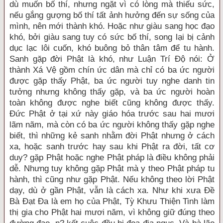
dù muốn bố thí, nhưng ngặt vì có lòng mà thiếu sức,
nếu gắng gượng bố thí tất ảnh hưởng đến sự sống của
mình, nên mới thành khó. Hoặc như giàu sang học đạo
khó, bởi giàu sang tuy có sức bố thí, song lại bị cảnh
dục lạc lôi cuốn, khó buông bỏ thân tâm để tu hành.
Sanh gặp đời Phật là khó, như Luận Trí Độ nói: Ở
thành Xá Vệ gồm chín ức dân mà chỉ có ba ức người
được gặp thấy Phật, ba ức người tuy nghe danh tin
tưởng nhưng không thấy gặp, và ba ức người hoàn
toàn không được nghe biết cũng không được thấy.
Đức Phật ở tại xứ này giáo hóa trước sau hai mươi
lãm nãm, mà còn có ba ức người không thấy gặp nghe
biết, thì những kẻ sanh nhằm đời Phật nhưng ở cách
xa, hoặc sanh trước hay sau khi Phật ra đời, tất cơ
duy? gặp Phật hoặc nghe Phật pháp là điều không phải
dễ. Nhưng tuy không gặp Phật mà y theo Phật pháp tu
hành, thì cũng như gặp Phật. Nếu không theo lời Phật
dạy, dù ở gần Phật, vẫn là cách xa. Như khi xưa Đề
Bà Đạt Đa là em họ của Phật, Tỳ Khưu Thiện Tinh làm
thị gia cho Phật hai mươi năm, vì không giữ đúng theo