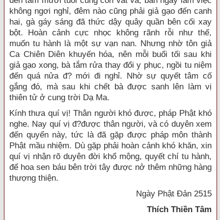
đến tám mươi tuổi cũng còn vất vả, ban ngày làm việc
không ngơi nghỉ, đêm nào cũng phải giả gạo đến canh
hai, gà gáy sáng đã thức dậy quây quần bên cối xay
bột. Hoàn cảnh cực nhọc không rãnh rỗi như thế,
muốn tu hành là một sự vạn nan. Nhưng nhờ tôn giả
Ca Chiên Diên khuyến hóa, nên mỗi buổi tối sau khi
giả gạo xong, bà tắm rửa thay đổi y phục, ngồi tu niệm
đến quá nửa đ? mới đi nghỉ. Nhờ sự quyết tâm cố
gắng đó, mà sau khi chết bà được sanh lên làm vị
thiên tử ở cung trời Dạ Ma.
Kính thưa quí vị! Thân người khó được, pháp Phật khó
nghe. Nay quí vị đ?được thân người, và có duyên xem
đến quyển này, tức là đã gặp được pháp môn thành
Phật mầu nhiệm. Dù gặp phải hoàn cảnh khó khăn, xin
quí vị nhận rõ duyên đời khổ mộng, quyết chí tu hành,
để hoa sen báu bên trời tây được nở thêm những hàng
thượng thiện.
Ngày Phật Đản 2515
Thích Thiền Tâm