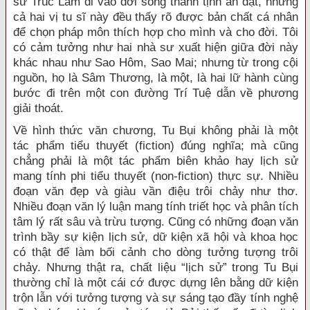
sư Trúc Lâm đi vào đời sống thanh tịnh ẩn dật, nhưng
cả hai vị tu sĩ này đều thấy rõ được bản chất cá nhân
để chọn pháp môn thích hợp cho mình và cho đời. Tôi
có cảm tưởng như hai nhà sư xuất hiện giữa đời này
khác nhau như Sao Hôm, Sao Mai; nhưng từ trong cội
nguồn, họ là Sâm Thương, là một, là hai lữ hành cùng
bước đi trên một con đường Trí Tuệ dẫn về phương
giải thoát.
Về hình thức văn chương, Tu Bụi không phải là một
tác phẩm tiểu thuyết (fiction) đúng nghĩa; mà cũng
chẳng phải là một tác phẩm biên khảo hay lịch sử
mang tính phi tiểu thuyết (non-fiction) thực sự. Nhiều
đoạn văn đẹp và giàu vần điệu trôi chảy như thơ.
Nhiều đoạn văn lý luận mang tính triết học và phân tích
tâm lý rất sâu và trừu tượng. Cũng có những đoạn văn
trình bầy sự kiện lịch sử, dữ kiện xã hội và khoa học
có thật để làm bối cảnh cho dòng tưởng tượng trôi
chảy. Nhưng thật ra, chất liệu “lịch sử” trong Tu Bụi
thường chỉ là một cái cớ được dựng lên bằng dữ kiện
trộn lẫn với tưởng tượng và sự sáng tạo đầy tính nghệ