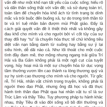
vấn đề như một khổ nạn tất yếu của cuộc sống; hiểu rõ
và dấn thân sống thật với vấn đề; và sử dụng toàn trí,
toàn tâm để chuyển hóa khổ ách từ tình trạng bị dính
mắc và trói buộc đến buông xả, tự do trong tinh thần từ
bi và trí tuệ nhân bản đượm mùi Phật giáo. Đấy là
cách giải quyết vấn đề ít thiệt thòi nhất và không gây
đau khổ cho mình và cho người bởi vì cốt tủy của sự
thay đổi hay “tu” là chuyển hóa thực tế chứ không tiêu
diệt vấn nạn bằng danh từ suông hay bằng sự ỷ lại
siêu hình, dễ dãi nào cả. Như lối thoát cho một cuộc
tình đầy đam mê, thơ mộng nhưng ngang trái giữa Trí
Hải và Ba Gấm không phải là một ngõ cụt của tuyệt
vọng, hủy hoại mà là một sự chuyển hóa từ dục vọng
tầm thường vươn lên cao thành ra lòng thương quý và
sự hy sinh cao thượng cho mình và cho người. Từ gốc
rễ, Trí Hải, nhân vật chính trong truyện, không phải là
người theo đạo Phật, nhưng ông đã học và đã thực
hành tinh thần đạo Phật qua hai nhân vật tu sĩ là sư
Trúc Lâm và thầy Tiều. Tuy phương pháp tu hành khác
nhau, thầy Tiều đi vào đời sống xô bồ đời thường và