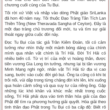
chương cuối cùng của Tu Bụi.
Tôi rời xứ Việt và nhập vào dòng Phật giáo SriLanka
đã hơn 40 năm nay. Tôi thuộc Đạo Tràng Tân Tích Lan
Thiền Tông (New Theravada Sangha of Ceylon). Đây là
một đạo tràng chủ trương đổi mới, tu và tìm sự giải
thoát ngay giữa cuộc đời này.
Đọc Tu Bụi của tác giả Trần Kiêm Đoàn, tôi có cảm
tưởng như nhìn thấy một mảnh bóng dáng của chính
mình qua nhân vật chính là Trí Hải. Đời Trí Hải có
nhiều biến cố. Từ vị trí của một vị hoàng thân, được
tiên vương Gia Long tin tưởng, nhưng lại bị tân vương
Minh Mạng nghi ngờ, nhân vật Trí Hải từ địa vị cao
sang, bước vào cuộc đời gió bụi. Ông ta cũng có khi bị
trôi nổi, vùi dập trong từng chặng đời khi lên, khi xuống
qua hoàn cảnh sống và qua suy tư của riêng ông. Gặp
những lúc khó khăn và khúc mắc nhất trong cuộc
sống, Trí Hải phải dựa vào tinh thần hóa giải của đạo
Phật để tìm ra phương hướng giải quyết. Hóa giải theo
tinh thần đạo Phật trong Tu Bụi có ba cấp độ: Biết rõ