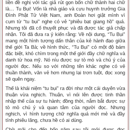
liền đề nghị với tác giả rút gọn bốn chữ thành hai chữ
là… Tu Bụi! Vốn là nhà giáo và cựu huynh trưởng Gia
Đình Phật Tử Việt Nam, anh Đoàn hơi giật mình vì
cụm từ “tu bụi” nghe có vẻ “phiêu bạt giang hồ” quá.
Nhưng tôi đã cố thuyết phục và đã được tác giả chấp
nhận. Tôi đã đưa ra ý kiến rằng: Về nội dung, “Tu Bụi”
mang một hình tượng dấn thân của kẻ hành đạo giữa
thế giới Ta Bà; về hình thức, “Tu Bụi” có một độ bám
đặc biệt, khó chìm trong một thế giới đầy chữ nghĩa và
danh từ hoa mỹ. Nó níu được sự tò mò và chú ý của
người đọc. Nếu so với những tên khác nghe có vẻ
thuần thành, văn vẻ hơn nhưng lại trơn tuột, đọc xong
sẽ quên ngay.
Thế là khái niệm “tu bụi” ra đời như một cái duyên vừa
thuận vừa nghịch. Thuận, vì nói lên được tinh thần
nhập thế của sự tu hành; đồng thời, nắm bắt được sự
tò mò chú ý và quan tâm của người đọc. Nhưng
nghịch, vì hình tượng chữ nghĩa quá mới mẻ và đầy
tính phiêu lãng, chưa hề có ai dùng.
Chờ mãi cho đến bốn năm sau tôi mới được đọc