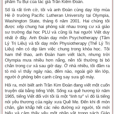
phẩm Tu Bụi của tác giả Trần Kiêm Đoàn.
Số là rất tình cờ, tôi và anh Đoàn cùng dạy lớp mùa
Hè ở trường Pacific Lutheran University tại Olympia,
Washington State, tháng 6 năm 2001. Hai chúng tôi
được xếp chung hai phòng sát nhau trong cư xá giáo
sư trường đại học PLU và cũng là hai người Việt duy
nhất ở đây. Anh Đoàn dạy môn Psychotherapy (Tâm
Lý Trị Liệu) và tôi dạy môn Physiotherapy (Thể Lý Trị
Liệu) nên có dịp làm việc chung trong khóa học. Tôi
ham thể thao, anh Đoàn ham viết lách, nhưng trời
Olympia mưa nhiều hơn nắng, nên tôi thường bị bó
chân trong cư xá sau giờ dạy. Ở nhà nhiều, tôi đâm ra
tò mò vì thấy ngày nào, đêm nào, ngoài giờ lên lớp,
người ở phòng bên cạnh cũng say sưa gõ máy.
Hỏi ra, mới biết anh Trần Kim Đoàn đang viết một cuốn
truyện dài bằng tiếng Việt. Sống xa quê hương từ năm
1965, tiếng Việt đối với tôi là một “linh tự” vì đó là tiếng
nói yêu thương của ngày xưa Quê Mẹ. Đến khi đi mòn
chân, gần khắp hết các nẻo đường xứ người, tôi mới
hiểu và cảm thấy yêu một nhân vật trong sách Giáo