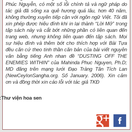
Phúc Nguyễn, có một số lỗi chính tả và ngữ pháp do
tác giả đã sống xa quê hương quá lâu, hơn 40 năm,
không thường xuyên tiếp cận với ngôn ngữ Việt. Tôi đã
xin phép được hiệu đính khi in lại thành “Lời Mở” trong
tập sách này và cắt bớt những phần có liên quan đến
trang web, nhưng không liên quan đến tập sách. Mọi
sự hiệu đính và thêm bớt cho thích hợp với Bài Tựa
đều căn cứ theo tinh thần căn bản của bài viết nguyên
văn bằng tiếng Anh nhan đề “DUSTING OFF THE
ENEMIES WITHIN” của Mahinda Phuc Nguyen, Ph.D;
MD đăng trên mạng lưới Đạo Tràng Tân Tích Lan
(NewCeylonSangha.org. Số January. 2006). Xin cảm
ơn và đồng thời xin cáo lỗi với tác giả TKĐ
:Thư viện hoa sen