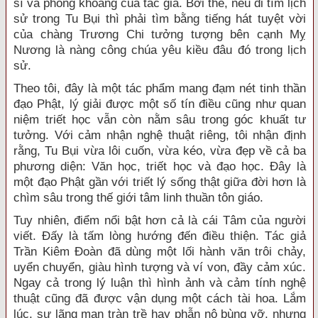
sĩ và phóng khoáng của tác giả. Bởi thế, nếu đi tìm lịch
sử trong Tu Bụi thì phải tìm bằng tiếng hát tuyệt vời
của chàng Trương Chi tưởng tượng bên cạnh Mỵ
Nương là nàng công chúa yêu kiều đâu đó trong lịch
sử.
Theo tôi, đây là một tác phẩm mang đạm nét tinh thần
đạo Phật, lý giải được một số tín điều cũng như quan
niệm triết học vẫn còn nằm sâu trong góc khuất tư
tưởng. Với cảm nhận nghệ thuật riêng, tôi nhận định
rằng, Tu Bụi vừa lôi cuốn, vừa kéo, vừa đẹp về cả ba
phương diện: Văn học, triết học và đạo học. Đây là
một đạo Phật gần với triết lý sống thật giữa đời hơn là
chìm sâu trong thế giới tâm linh thuần tôn giáo.
Tuy nhiên, điểm nổi bật hơn cả là cái Tâm của người
viết. Đấy là tấm lòng hướng đến điều thiện. Tác giả
Trần Kiêm Đoàn đã dùng một lối hành văn trôi chảy,
uyển chuyển, giàu hình tượng và ví von, đầy cảm xúc.
Ngay cả trong lý luận thì hình ảnh và cảm tính nghệ
thuật cũng đã được vận dụng một cách tài hoa. Lắm
lúc, sự lãng mạn tràn trề hay phẫn nộ bùng vỡ, nhưng