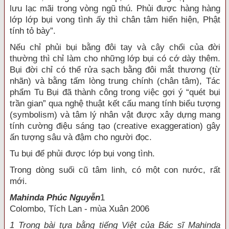
lưu lạc mãi trong vòng ngũ thú. Phủi được hàng hàng
lớp lớp bụi vong tình ấy thì chân tâm hiển hiện, Phật
tính tỏ bày”.
Nếu chỉ phủi bụi bằng đôi tay và cây chổi của đời
thường thì chỉ làm cho những lớp bụi có cớ dày thêm.
Bụi đời chỉ có thể rửa sạch bằng đôi mắt thương (từ
nhãn) và bằng tấm lòng trung chính (chân tâm), Tác
phẩm Tu Bụi đã thành công trong việc gợi ý “quét bụi
trần gian” qua nghệ thuật kết cấu mang tính biểu tượng
(symbolism) và tâm lý nhân vật được xây dựng mang
tính cường điệu sáng tạo (creative exaggeration) gây
ấn tượng sâu và đậm cho người đọc.
Tu bụi để phủi được lớp bụi vong tình.
Trong dòng suối cũ tâm linh, có một con nước, rất
mới.
Mahinda Phúc Nguyễn
1
Colombo, Tích Lan - mùa Xuân 2006
1 Trong bài tựa bằng tiếng Việt của Bác sĩ Mahinda