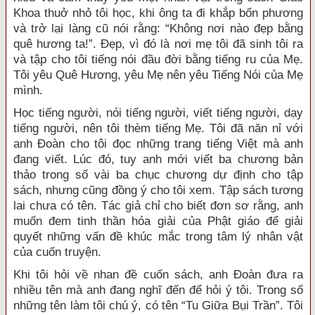
Khoa thuở nhỏ tôi học, khi ông ta đi khắp bốn phương
và trở lại làng cũ nói rằng: “Không nơi nào đẹp bằng
quê hương ta!”. Đẹp, vì đó là nơi mẹ tôi đã sinh tôi ra
và tập cho tôi tiếng nói đầu đời bằng tiếng ru của Mẹ.
Tôi yêu Quê Hương, yêu Mẹ nên yêu Tiếng Nói của Mẹ
mình.
Học tiếng người, nói tiếng người, viết tiếng người, dạy
tiếng người, nên tôi thèm tiếng Mẹ. Tôi đã năn nỉ với
anh Đoàn cho tôi đọc những trang tiếng Việt mà anh
đang viết. Lúc đó, tuy anh mới viết ba chương bản
thảo trong số vài ba chục chương dự định cho tập
sách, nhưng cũng đồng ý cho tôi xem. Tập sách tương
lai chưa có tên. Tác giả chỉ cho biết đơn sơ rằng, anh
muốn đem tinh thần hóa giải của Phật giáo để giải
quyết những vấn đề khúc mắc trong tâm lý nhân vật
của cuốn truyện.
Khi tôi hỏi về nhan đề cuốn sách, anh Đoàn đưa ra
nhiều tên mà anh đang nghĩ đến để hỏi ý tôi. Trong số
những tên làm tôi chú ý, có tên “Tu Giữa Bụi Trần”. Tôi