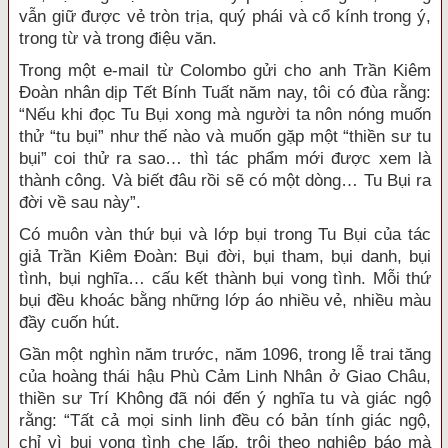
vẫn giữ được vẻ tròn trịa, quý phái và cổ kính trong ý,
trong từ và trong điệu văn.
Trong một e-mail từ Colombo gửi cho anh Trần Kiêm
Đoàn nhân dịp Tết Bính Tuất năm nay, tôi có đùa rằng:
“Nếu khi đọc Tu Bụi xong mà người ta nôn nóng muốn
thử “tu bụi” như thế nào và muốn gặp một “thiền sư tu
bụi” coi thử ra sao… thì tác phẩm mới được xem là
thành công. Và biết đâu rồi sẽ có một dòng… Tu Bụi ra
đời về sau này”.
Có muôn vàn thứ bụi và lớp bụi trong Tu Bụi của tác
giả Trần Kiêm Đoàn: Bụi đời, bụi tham, bụi danh, bụi
tình, bụi nghĩa… cấu kết thành bụi vong tình. Mỗi thứ
bụi đều khoác bằng những lớp áo nhiều vẻ, nhiều màu
đầy cuốn hút.
Gần một nghìn năm trước, năm 1096, trong lễ trai tăng
của hoàng thái hậu Phù Cảm Linh Nhân ở Giao Châu,
thiền sư Trí Không đã nói đến ý nghĩa tu và giác ngộ
rằng: “Tất cả mọi sinh linh đều có bản tính giác ngộ,
chỉ vì bụi vong tình che lấp, trôi theo nghiệp báo mà