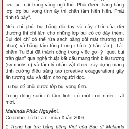
lưu lạc mãi trong vòng ngũ thú. Phủi được hàng hàng
lớp lớp bụi vong tình ấy thì chân tâm hiển hiện, Phật
tính tỏ bày”.
Nếu chỉ phủi bụi bằng đôi tay và cây chổi của đời
thường thì chỉ làm cho những lớp bụi có cớ dày thêm.
Bụi đời chỉ có thể rửa sạch bằng đôi mắt thương (từ
nhãn) và bằng tấm lòng trung chính (chân tâm), Tác
phẩm Tu Bụi đã thành công trong việc gợi ý “quét bụi
trần gian” qua nghệ thuật kết cấu mang tính biểu tượng
(symbolism) và tâm lý nhân vật được xây dựng mang
tính cường điệu sáng tạo (creative exaggeration) gây
ấn tượng sâu và đậm cho người đọc.
Tu bụi để phủi được lớp bụi vong tình.
Trong dòng suối cũ tâm linh, có một con nước, rất
mới.
Mahinda Phúc Nguyễn
1
Colombo, Tích Lan - mùa Xuân 2006
1 Trong bài tựa bằng tiếng Việt của Bác sĩ Mahinda