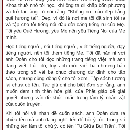
Khoa thuở nhỏ tôi học, khi ông ta đi khắp bốn phương
và trở lại làng cũ nói rằng: “Không nơi nào đẹp bằng
quê hương ta!”. Đẹp, vì đó là nơi mẹ tôi đã sinh tôi ra
và tập cho tôi tiếng nói đầu đời bằng tiếng ru của Mẹ.
Tôi yêu Quê Hương, yêu Mẹ nên yêu Tiếng Nói của Mẹ
mình.
Học tiếng người, nói tiếng người, viết tiếng người, dạy
tiếng người, nên tôi thèm tiếng Mẹ. Tôi đã năn nỉ với
anh Đoàn cho tôi đọc những trang tiếng Việt mà anh
đang viết. Lúc đó, tuy anh mới viết ba chương bản
thảo trong số vài ba chục chương dự định cho tập
sách, nhưng cũng đồng ý cho tôi xem. Tập sách tương
lai chưa có tên. Tác giả chỉ cho biết đơn sơ rằng, anh
muốn đem tinh thần hóa giải của Phật giáo để giải
quyết những vấn đề khúc mắc trong tâm lý nhân vật
của cuốn truyện.
Khi tôi hỏi về nhan đề cuốn sách, anh Đoàn đưa ra
nhiều tên mà anh đang nghĩ đến để hỏi ý tôi. Trong số
những tên làm tôi chú ý, có tên “Tu Giữa Bụi Trần”. Tôi