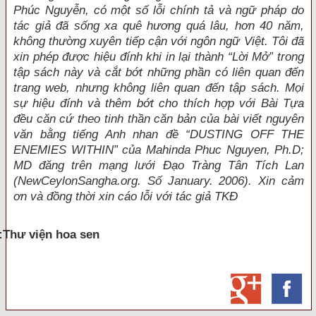
Phúc Nguyễn, có một số lỗi chính tả và ngữ pháp do
tác giả đã sống xa quê hương quá lâu, hơn 40 năm,
không thường xuyên tiếp cận với ngôn ngữ Việt. Tôi đã
xin phép được hiệu đính khi in lại thành “Lời Mở” trong
tập sách này và cắt bớt những phần có liên quan đến
trang web, nhưng không liên quan đến tập sách. Mọi
sự hiệu đính và thêm bớt cho thích hợp với Bài Tựa
đều căn cứ theo tinh thần căn bản của bài viết nguyên
văn bằng tiếng Anh nhan đề “DUSTING OFF THE
ENEMIES WITHIN” của Mahinda Phuc Nguyen, Ph.D;
MD đăng trên mạng lưới Đạo Tràng Tân Tích Lan
(NewCeylonSangha.org. Số January. 2006). Xin cảm
ơn và đồng thời xin cáo lỗi với tác giả TKĐ
:Thư viện hoa sen