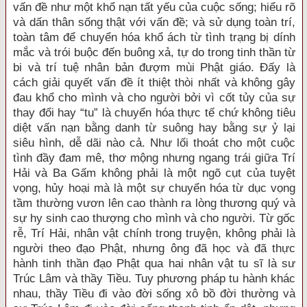
vấn đề như một khổ nạn tất yếu của cuộc sống; hiểu rõ
và dấn thân sống thật với vấn đề; và sử dụng toàn trí,
toàn tâm để chuyển hóa khổ ách từ tình trạng bị dính
mắc và trói buộc đến buông xả, tự do trong tinh thần từ
bi và trí tuệ nhân bản đượm mùi Phật giáo. Đấy là
cách giải quyết vấn đề ít thiệt thòi nhất và không gây
đau khổ cho mình và cho người bởi vì cốt tủy của sự
thay đổi hay “tu” là chuyển hóa thực tế chứ không tiêu
diệt vấn nạn bằng danh từ suông hay bằng sự ỷ lại
siêu hình, dễ dãi nào cả. Như lối thoát cho một cuộc
tình đầy đam mê, thơ mộng nhưng ngang trái giữa Trí
Hải và Ba Gấm không phải là một ngõ cụt của tuyệt
vọng, hủy hoại mà là một sự chuyển hóa từ dục vọng
tầm thường vươn lên cao thành ra lòng thương quý và
sự hy sinh cao thượng cho mình và cho người. Từ gốc
rễ, Trí Hải, nhân vật chính trong truyện, không phải là
người theo đạo Phật, nhưng ông đã học và đã thực
hành tinh thần đạo Phật qua hai nhân vật tu sĩ là sư
Trúc Lâm và thầy Tiều. Tuy phương pháp tu hành khác
nhau, thầy Tiều đi vào đời sống xô bồ đời thường và