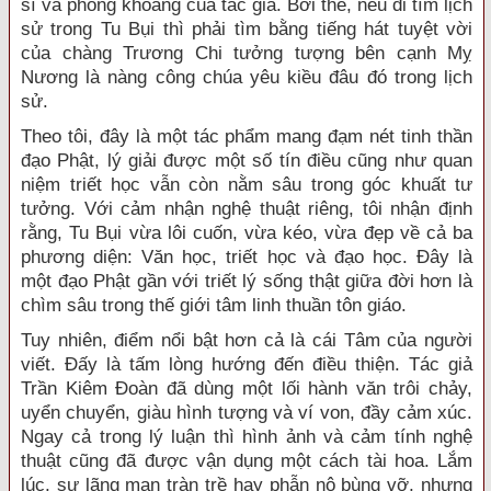
sĩ và phóng khoáng của tác giả. Bởi thế, nếu đi tìm lịch
sử trong Tu Bụi thì phải tìm bằng tiếng hát tuyệt vời
của chàng Trương Chi tưởng tượng bên cạnh Mỵ
Nương là nàng công chúa yêu kiều đâu đó trong lịch
sử.
Theo tôi, đây là một tác phẩm mang đạm nét tinh thần
đạo Phật, lý giải được một số tín điều cũng như quan
niệm triết học vẫn còn nằm sâu trong góc khuất tư
tưởng. Với cảm nhận nghệ thuật riêng, tôi nhận định
rằng, Tu Bụi vừa lôi cuốn, vừa kéo, vừa đẹp về cả ba
phương diện: Văn học, triết học và đạo học. Đây là
một đạo Phật gần với triết lý sống thật giữa đời hơn là
chìm sâu trong thế giới tâm linh thuần tôn giáo.
Tuy nhiên, điểm nổi bật hơn cả là cái Tâm của người
viết. Đấy là tấm lòng hướng đến điều thiện. Tác giả
Trần Kiêm Đoàn đã dùng một lối hành văn trôi chảy,
uyển chuyển, giàu hình tượng và ví von, đầy cảm xúc.
Ngay cả trong lý luận thì hình ảnh và cảm tính nghệ
thuật cũng đã được vận dụng một cách tài hoa. Lắm
lúc, sự lãng mạn tràn trề hay phẫn nộ bùng vỡ, nhưng