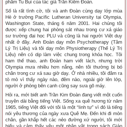
phẩm Tu Bụi của tác giả Trần Kiêm Đoàn.
Số là rất tình cờ, tôi và anh Đoàn cùng dạy lớp mùa
Hè ở trường Pacific Lutheran University tại Olympia,
Washington State, tháng 6 năm 2001. Hai chúng tôi
được xếp chung hai phòng sát nhau trong cư xá giáo
sư trường đại học PLU và cũng là hai người Việt duy
nhất ở đây. Anh Đoàn dạy môn Psychotherapy (Tâm
Lý Trị Liệu) và tôi dạy môn Physiotherapy (Thể Lý Trị
Liệu) nên có dịp làm việc chung trong khóa học. Tôi
ham thể thao, anh Đoàn ham viết lách, nhưng trời
Olympia mưa nhiều hơn nắng, nên tôi thường bị bó
chân trong cư xá sau giờ dạy. Ở nhà nhiều, tôi đâm ra
tò mò vì thấy ngày nào, đêm nào, ngoài giờ lên lớp,
người ở phòng bên cạnh cũng say sưa gõ máy.
Hỏi ra, mới biết anh Trần Kim Đoàn đang viết một cuốn
truyện dài bằng tiếng Việt. Sống xa quê hương từ năm
1965, tiếng Việt đối với tôi là một “linh tự” vì đó là tiếng
nói yêu thương của ngày xưa Quê Mẹ. Đến khi đi mòn
chân, gần khắp hết các nẻo đường xứ người, tôi mới
hiểu và cảm thấy yêu một nhân vật trong sách Giáo