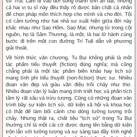
sư Trúc Lâm đi vào đời sống thanh tịnh ẩn dật, nhưng
cả hai vị tu sĩ này đều thấy rõ được bản chất cá nhân
để chọn pháp môn thích hợp cho mình và cho đời. Tôi
có cảm tưởng như hai nhà sư xuất hiện giữa đời này
khác nhau như Sao Hôm, Sao Mai; nhưng từ trong cội
nguồn, họ là Sâm Thương, là một, là hai lữ hành cùng
bước đi trên một con đường Trí Tuệ dẫn về phương
giải thoát.
Về hình thức văn chương, Tu Bụi không phải là một
tác phẩm tiểu thuyết (fiction) đúng nghĩa; mà cũng
chẳng phải là một tác phẩm biên khảo hay lịch sử
mang tính phi tiểu thuyết (non-fiction) thực sự. Nhiều
đoạn văn đẹp và giàu vần điệu trôi chảy như thơ.
Nhiều đoạn văn lý luận mang tính triết học và phân tích
tâm lý rất sâu và trừu tượng. Cũng có những đoạn văn
trình bầy sự kiện lịch sử, dữ kiện xã hội và khoa học
có thật để làm bối cảnh cho dòng tưởng tượng trôi
chảy. Nhưng thật ra, chất liệu “lịch sử” trong Tu Bụi
thường chỉ là một cái cớ được dựng lên bằng dữ kiện
trộn lẫn với tưởng tượng và sự sáng tạo đầy tính nghệ