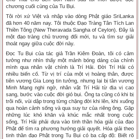
chương cuối cùng của Tu Bụi.
Tôi rời xứ Việt và nhập vào dòng Phật giáo SriLanka
đã hơn 40 năm nay. Tôi thuộc Đạo Tràng Tân Tích Lan
Thiền Tông (New Theravada Sangha of Ceylon). Đây là
một đạo tràng chủ trương đổi mới, tu và tìm sự giải
thoát ngay giữa cuộc đời này.
Đọc Tu Bụi của tác giả Trần Kiêm Đoàn, tôi có cảm
tưởng như nhìn thấy một mảnh bóng dáng của chính
mình qua nhân vật chính là Trí Hải. Đời Trí Hải có
nhiều biến cố. Từ vị trí của một vị hoàng thân, được
tiên vương Gia Long tin tưởng, nhưng lại bị tân vương
Minh Mạng nghi ngờ, nhân vật Trí Hải từ địa vị cao
sang, bước vào cuộc đời gió bụi. Ông ta cũng có khi bị
trôi nổi, vùi dập trong từng chặng đời khi lên, khi xuống
qua hoàn cảnh sống và qua suy tư của riêng ông. Gặp
những lúc khó khăn và khúc mắc nhất trong cuộc
sống, Trí Hải phải dựa vào tinh thần hóa giải của đạo
Phật để tìm ra phương hướng giải quyết. Hóa giải theo
tinh thần đạo Phật trong Tu Bụi có ba cấp độ: Biết rõ