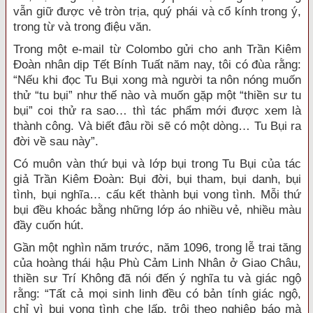
vẫn giữ được vẻ tròn trịa, quý phái và cổ kính trong ý,
trong từ và trong điệu văn.
Trong một e-mail từ Colombo gửi cho anh Trần Kiêm
Đoàn nhân dịp Tết Bính Tuất năm nay, tôi có đùa rằng:
“Nếu khi đọc Tu Bụi xong mà người ta nôn nóng muốn
thử “tu bụi” như thế nào và muốn gặp một “thiền sư tu
bụi” coi thử ra sao… thì tác phẩm mới được xem là
thành công. Và biết đâu rồi sẽ có một dòng… Tu Bụi ra
đời về sau này”.
Có muôn vàn thứ bụi và lớp bụi trong Tu Bụi của tác
giả Trần Kiêm Đoàn: Bụi đời, bụi tham, bụi danh, bụi
tình, bụi nghĩa… cấu kết thành bụi vong tình. Mỗi thứ
bụi đều khoác bằng những lớp áo nhiều vẻ, nhiều màu
đầy cuốn hút.
Gần một nghìn năm trước, năm 1096, trong lễ trai tăng
của hoàng thái hậu Phù Cảm Linh Nhân ở Giao Châu,
thiền sư Trí Không đã nói đến ý nghĩa tu và giác ngộ
rằng: “Tất cả mọi sinh linh đều có bản tính giác ngộ,
chỉ vì bụi vong tình che lấp, trôi theo nghiệp báo mà