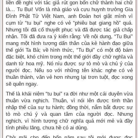
liền đề nghị với tác giả rút gọn bốn chữ thành hai chữ
là… Tu Bụi! Vốn là nhà giáo và cựu huynh trưởng Gia
Đình Phật Tử Việt Nam, anh Đoàn hơi giật mình vì
cụm từ “tu bụi” nghe có vẻ “phiêu bạt giang hồ” quá.
Nhưng tôi đã cố thuyết phục và đã được tác giả chấp
nhận. Tôi đã đưa ra ý kiến rằng: Về nội dung, “Tu Bụi”
mang một hình tượng dấn thân của kẻ hành đạo giữa
thế giới Ta Bà; về hình thức, “Tu Bụi” có một độ bám
đặc biệt, khó chìm trong một thế giới đầy chữ nghĩa và
danh từ hoa mỹ. Nó níu được sự tò mò và chú ý của
người đọc. Nếu so với những tên khác nghe có vẻ
thuần thành, văn vẻ hơn nhưng lại trơn tuột, đọc xong
sẽ quên ngay.
Thế là khái niệm “tu bụi” ra đời như một cái duyên vừa
thuận vừa nghịch. Thuận, vì nói lên được tinh thần
nhập thế của sự tu hành; đồng thời, nắm bắt được sự
tò mò chú ý và quan tâm của người đọc. Nhưng
nghịch, vì hình tượng chữ nghĩa quá mới mẻ và đầy
tính phiêu lãng, chưa hề có ai dùng.
Chờ mãi cho đến bốn năm sau tôi mới được đọc