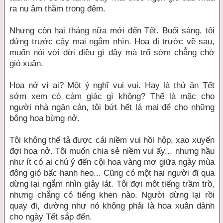
ra nụ âm thầm trong đêm.
Nhưng còn hai tháng nữa mới đến Tết. Buổi sáng, tôi
đứng trước cây mai ngắm nhìn. Hoa đi trước về sau,
muốn nói với đời điều gì đây mà trổ sớm chẳng chờ
gió xuân.
Hoa nở vì ai? Một ý nghĩ vui vui. Hay là thử ăn Tết
sớm xem có cảm giác gì không? Thế là mặc cho
người nhà ngăn cản, tôi bứt hết lá mai để cho những
bông hoa bừng nở.
Tôi không thể tả được cái niềm vui hồi hộp, xao xuyến
đợi hoa nở. Tôi muốn chia sẻ niềm vui ấy... nhưng hầu
như ít có ai chú ý đến cội hoa vàng mơ giữa ngày mùa
đông gió bấc hanh heo... Cũng có một hai người đi qua
dừng lại ngắm nhìn giây lát. Tôi đợi môt tiếng trầm trồ,
nhưng chẳng có tiếng khen nào. Người dừng lại rồi
quay đi, dường như nó không phải là hoa xuân dành
cho ngày Tết sắp đến.