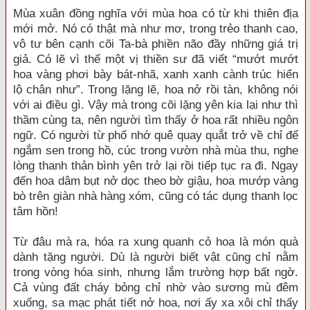
Mùa xuân đồng nghĩa với mùa hoa có từ khi thiên địa
mới mở. Nó có thật mà như mơ, trong trẻo thanh cao,
vô tư bên cạnh cõi Ta-bà phiền não đầy những giá trị
giả. Có lẽ vì thế một vị thiền sư đã viết “mướt mướt
hoa vàng phơi bày bát-nhã, xanh xanh cành trúc hiển
lộ chân như”. Trong lặng lẽ, hoa nở rồi tàn, không nói
với ai điều gì. Vậy mà trong cõi lặng yên kia lại như thì
thầm cùng ta, nên người tìm thấy ở hoa rất nhiều ngôn
ngữ. Có người từ phố nhớ quê quay quắt trở về chỉ để
ngắm sen trong hồ, cúc trong vườn nhà mùa thu, nghe
lòng thanh thản bình yên trở lại rồi tiếp tục ra đi. Ngay
đến hoa dâm bụt nở dọc theo bờ giậu, hoa mướp vàng
bò trên giàn nhà hàng xóm, cũng có tác dụng thanh lọc
tâm hồn!
Từ đâu mà ra, hóa ra xung quanh cỏ hoa là món quà
dành tặng người. Dù là người biết vật cũng chỉ nằm
trong vòng hóa sinh, nhưng lắm trường hợp bất ngờ.
Cả vùng đất cháy bỏng chỉ nhờ vào sương mù đêm
xuống, sa mạc phát tiết nở hoa, nơi ấy xa xôi chỉ thấy