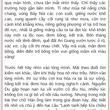
qua màn hình, chưa tận mắt nhìn thấy. Chỉ thấy các
trường hợp gần bên mình. Tỉ như mùa hè nắng chói
chang, vùng Bảy Núi các con suối, giếng nước khô
cạn, xung quanh cây cối rụng lá như mưa, còn trơ
cành khô khẳng khiu, riêng giống phượng vĩ lại trổ hoa
đỏ rực, nhất là giống mãng cầu ta lại đợi lúc khó khăn
này mới ra lộc non, đơm bông, kết trái. Bốn tháng
nước nổi lênh đênh, quê đất An Giang vườn tược ủ rũ,
xác xơ, cây cối thi nhau chết. Vậy mà xoài, mận đơm
bông, điên điển trổ bông tròn vun giống mâm xôi màu
vàng!
Trước hết hãy nhìn vào lòng mình. Mãi theo đuổi tìm
kiếm nơi khác, lắm khi thấy hoa nở như trêu. Nhìn vào
lòng mình, thì sự trêu cợt kia hóa ra lại là sự sống,
hằng kết trái đơm hoa dù trong nghịch cảnh. Nguyễn
Du gặp hoạn nạn lui về vườn cũ đìu hiu, nhiều lúc
không tìm ra gì bỏ vô nồi nấu nướng. Nhưng trong một
bài thơ chữ Hán ông làm trong giai đoạn này, đặc biệt
tôi nhớ và chú ý đến hai câu “Lạnh tanh bếp lửa chiều