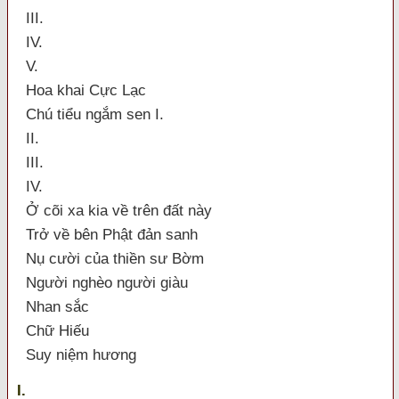
III.
IV.
V.
Hoa khai Cực Lạc
Chú tiểu ngắm sen I.
II.
III.
IV.
Ở cõi xa kia về trên đất này
Trở về bên Phật đản sanh
Nụ cười của thiền sư Bờm
Người nghèo người giàu
Nhan sắc
Chữ Hiếu
Suy niệm hương
I.