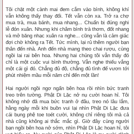
Tôi chặt một cành mai đem cắm vào bình, không khí
vẫn không thấy thay đổi. Tết vẫn còn xa. Trở ra chợ
mua trà, mua bánh, mua nhang... Chuẩn bị đúng nghi
lễ đón xuân. Nhưng khi châm bình trà thơm, đốt nhang
và mở băng nhạc xuân ra nghe... cũng vẫn là cảm giác
đợi chờ không ra Tết. Tức mình, lại rủ thêm người bạn
thân đến nhà. Anh đến nhà mang theo chai rượu, cùng
ngồi lai rai bên hoa. Nhưng hai chúng tôi vẫn thấy đó
chỉ là một cuộc vui bình thường. Vẫn nghe thiếu vắng
một cái gì đó. Chẳng đủ độ, chẳng đủ tình để vươn tới
phút nhiệm mầu mỗi năm chỉ đến một lần!
Hai người ngồi ngơ ngẩn bên hoa rồi nhìn bức tranh
treo trên tường. Phật Di Lặc nở nụ cười hoan hỉ. Tôi
không nhớ đã mua bức tranh ở đâu, treo nó lâu lắm,
hằng ngày mỗi khi buồn vui lại nhìn Phật Di Lặc đưa
cái bụng phệ toe toét cười, không chỉ riêng tôi mà cả
nhà cũng không ai thắc mắc gì. Giờ đây cùng người
bạn ngồi bên hoa nở sớm, nhìn Phật Di Lặc hoan hỉ, tôi