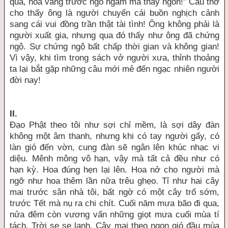
qua, hoa vàng trước ngõ ngắm mà thấy ngon!” Câu thơ
cho thấy ông là người chuyển cái buồn nghịch cảnh
sang cái vui đồng trần thật tài tình! Ông không phải là
người xuất gia, nhưng qua đó thấy như ông đã chứng
ngộ. Sự chứng ngộ bất chấp thời gian và không gian!
Vì vậy, khi tìm trong sách vở người xưa, thỉnh thoảng
ta lại bắt gặp những câu mới mẻ đến ngạc nhiên người
đời nay!
I
I.
Đạo Phật theo tôi như sợi chỉ mềm, là sợi dây đàn
không một âm thanh, nhưng khi có tay người gẩy, có
làn gió đến vờn, cung đàn sẽ ngân lên khúc nhạc vi
diệu. Mênh mông vô hạn, vậy mà tất cả đều như có
hạn kỳ. Hoa đúng hẹn lại lên. Hoa nở cho người mà
ngỡ như hoa thêm lần nữa trêu ghẹo. Tỉ như hai cây
mai trước sân nhà tôi, bất ngờ có một cây trổ sớm,
trước Tết mà nụ ra chi chít. Cuối năm mưa bão đi qua,
nửa đêm còn vương vấn những giọt mưa cuối mùa tí
tách. Trời se se lạnh. Cây mai theo ngọn gió đầu mùa