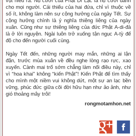
vụt hiểu ra. Nụ cười của Phật Di Lặc là nụ cười dành
cho mọi người. Cái thiếu của hai đứa, chỉ vì thuộc về
số ít, không làm nên sự cộng hưởng của ngày Tết. Sự
cộng hưởng chính là ý nghĩa thiêng liêng của ngày
xuân. Cũng như sự thiêng liêng của đức Phật A-di-đà
là ở lời nguyện. Ngài luôn trở xuống tận ngục A-tỳ để
độ cho đến người cuối cùng.
Ngày Tết đến, những người may mắn, những ai lận
đận, trước mùa xuân về đều nghe lòng rạo rực, xao
xuyến. Cành mai trổ sớm chẳng làm nổi điều này, chỉ
vì “hoa khai” không “kiến Phật”! Kiến Phật để tìm thấy
cho mình một niềm vui không dứt, một sự an lạc bền
vững, phúc đức giữa cõi đời hữu hạn như ảo ảnh, như
gió thoảng mây trôi!
rongmotamhon.net