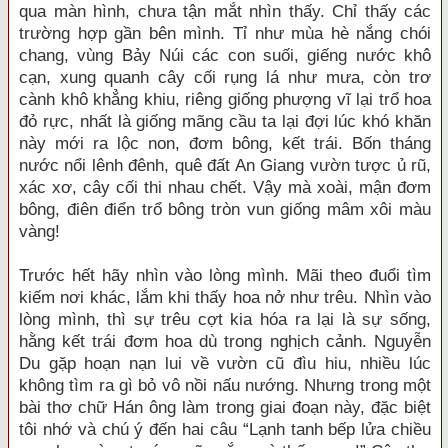
qua màn hình, chưa tận mắt nhìn thấy. Chỉ thấy các
trường hợp gần bên mình. Tỉ như mùa hè nắng chói
chang, vùng Bảy Núi các con suối, giếng nước khô
cạn, xung quanh cây cối rụng lá như mưa, còn trơ
cành khô khẳng khiu, riêng giống phượng vĩ lại trổ hoa
đỏ rực, nhất là giống mãng cầu ta lại đợi lúc khó khăn
này mới ra lộc non, đơm bông, kết trái. Bốn tháng
nước nổi lênh đênh, quê đất An Giang vườn tược ủ rũ,
xác xơ, cây cối thi nhau chết. Vậy mà xoài, mận đơm
bông, điên điển trổ bông tròn vun giống mâm xôi màu
vàng!
Trước hết hãy nhìn vào lòng mình. Mãi theo đuổi tìm
kiếm nơi khác, lắm khi thấy hoa nở như trêu. Nhìn vào
lòng mình, thì sự trêu cợt kia hóa ra lại là sự sống,
hằng kết trái đơm hoa dù trong nghịch cảnh. Nguyễn
Du gặp hoạn nạn lui về vườn cũ đìu hiu, nhiều lúc
không tìm ra gì bỏ vô nồi nấu nướng. Nhưng trong một
bài thơ chữ Hán ông làm trong giai đoạn này, đặc biệt
tôi nhớ và chú ý đến hai câu “Lạnh tanh bếp lửa chiều