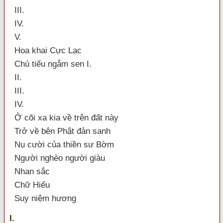
III.
IV.
V.
Hoa khai Cực Lạc
Chú tiểu ngắm sen I.
II.
III.
IV.
Ở cõi xa kia về trên đất này
Trở về bên Phật đản sanh
Nụ cười của thiền sư Bờm
Người nghèo người giàu
Nhan sắc
Chữ Hiếu
Suy niệm hương
I.