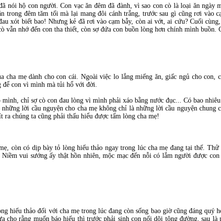
đã nói hộ con người. Con vạc ăn đêm đã đành, vì sao con cò là loại ăn ngày 
n trong đêm tăm tối mà lại mang đôi cánh trắng, trước sau gì cũng rơi vào c
đau xót biết bao! Nhưng kẻ đã rơi vào cạm bẫy, còn ai vớt, ai cứu? Cuối cùng,
ế cò vẫn nhớ đến con tha thiết, còn sợ đứa con buồn lòng hơn chính mình buồn. 
ủa cha mẹ dành cho con cái. Ngoài việc lo lắng miếng ăn, giấc ngủ cho con, 
để con vì mình mà tủi hổ với đời.
 mình, chỉ sợ cò con đau lòng vì mình phải xáo bằng nước đục... Có bao nhiêu
những lời cầu nguyện cho cha mẹ không chỉ là những lời cầu nguyện chung c
t ra chúng ta cũng phải thấu hiểu được tấm lòng cha mẹ!
ẹ, còn có dịp bày tỏ lòng hiếu thảo ngay trong lúc cha mẹ đang tại thế. Thử
c. Niềm vui sướng ấy thật hồn nhiên, mộc mạc đến nỗi có lắm người được co
òng hiếu thảo đối với cha mẹ trong lúc đang còn sống bao giờ cũng đáng quý 
ưa cho rằng muốn báo hiếu thì trước phải sinh con nối dõi tông đường, sau l