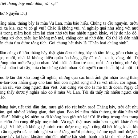
Tiết tháng bảy mưa dầm, sùi sụt”
thơ Nguyễn Du)
ằng năm, tháng bảy là mùa Vu Lan, mùa báo hiếu. Chúng ta cầu nguyện, tưởng
õi xa kia, các vị có gì vui? Chắc là không vui, vì nghiệp quả như sóng với nư
à trong niềm hoài cảm lại chợt nhớ tới bao nhiêu người khác, vì lý do nào đó,
ường xó chợ, xiêu lạc không mồ mả, chẳng còn ai nhớ đến. Có thể kể đến nhữn
ẫn chưa tìm được tông tích. Gọi chung hết thảy là “Thập loại chúng sinh”.
âm cúng cô hồn tháng bảy thật giản đơn nhưng bày tỏ tấm lòng, gồm cháo gạo 
ạo, muối, nhất là không thiếu quần áo bằng giấy đủ màu xanh, vàng, đỏ. Tr
ương như mở cửa giao nhau. Vui nhất là đám trẻ con, mỗi năm chúng như đợ
ể cả mâm trái cây, mía cho chúng dành nhau. Có người còn chuẩn bị cả một ít ti
ục lệ lâu đời khó lòng cắt nghĩa, nhưng qua các hình ảnh ghi nhận trong thán
u-lan-bồn nhằm giúp cho tâm hồn con người rộng mở ra với nhiều cõi ngoài. 
ại ăn sâu vào lòng người dân Việt. Xin đừng vội cho là mê tín dị đoan. Ngay 
ũng thấy được ý nghĩa nào đó ở mùa Vu Lan. Tôi đã thấy rất nhiều người c
iáo.
háng bảy, tiết trời đầu thu, mưa gió réo rắt buồn sao! Tháng bảy, trời đất n
ảm, gợi nhớ cả không gian, thời gian. Bao kỷ niệm thân thương từ đâu hiện v
 đâu!” Những kỷ niệm ra đi không bao giờ trở lại! Có lẽ cũng trong tâm trạn
ận chốn âm cung để gặp mẹ mình. Và ngài thật may mắn hơn người khác ở chỗ
ỗi gì. Vì thế, dù không tự mình cứu được mẹ, ngài cũng đã hết lòng khẩn kh
 cầu nguyện của chính ngài và chư tăng mười phương, bà mẹ ngài mới được siê
háng bảy lại bâng khuâng nhớ đến những bậc sinh thành, dù là còn sống hay đã