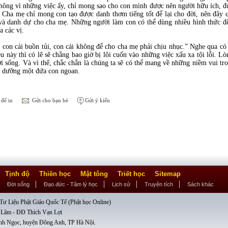
hông vì những việc ấy, chỉ mong sao cho con mình được nên người hữu ích, đ
” Cha mẹ chỉ mong con tạo được danh thơm tiếng tốt để lại cho đời, nên đây 
i và danh dự cho cha mẹ. Những người làm con có thể dùng nhiều hình thức 
 các vị.
on cái buồn tủi, con cái không để cho cha mẹ phải chịu nhục.” Nghe qua có 
u này thì có lẽ sẽ chẳng bao giờ bị lôi cuốn vào những việc xấu xa tội lỗi. L
 sống. Và vì thế, chắc chắn là chúng ta sẽ có thể mang về những niềm vui tron
ôi dưỡng một đứa con ngoan.
để in
Gửi cho bạn bè
Gửi ý kiến
Tịnh độ
Thiền học
Mật tông
Triết học
Sitemap
Đời sống
Đạo đức - Tâm lý học
Lịch sử
Truyện tích
Sách khác
ư Liệu Phật Giáo Quốc Tế (Phật học Online)
 Lâm - ĐĐ Thích Vạn Lợi
nh Ngọc, huyện Đông Anh, TP Hà Nội.