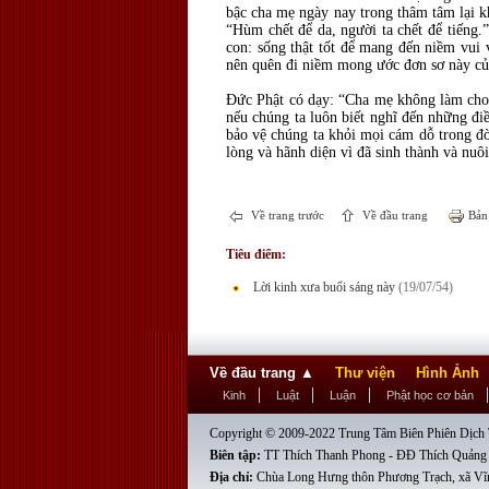
bậc cha mẹ ngày nay trong thâm tâm lại k
“Hùm chết để da, người ta chết để tiếng.
con: sống thật tốt để mang đến niềm vu
nên quên đi niềm mong ước đơn sơ này của
Đức Phật có dạy: “Cha mẹ không làm cho c
nếu chúng ta luôn biết nghĩ đến những điề
bảo vệ chúng ta khỏi mọi cám dỗ trong đời
lòng và hãnh diện vì đã sinh thành và nu
Về trang trước
Về đầu trang
Bản 
Tiêu điểm:
Lời kinh xưa buổi sáng này
(19/07/54)
Về đầu trang
▲
Thư viện
Hình Ảnh
Kinh
Luật
Luận
Phật học cơ bản
Copyright © 2009-2022 Trung Tâm Biên Phiên Dịch T
Biên tập:
TT Thích Thanh Phong - ĐĐ Thích Quảng
Địa chỉ:
Chùa Long Hưng thôn Phương Trạch, xã Vĩ