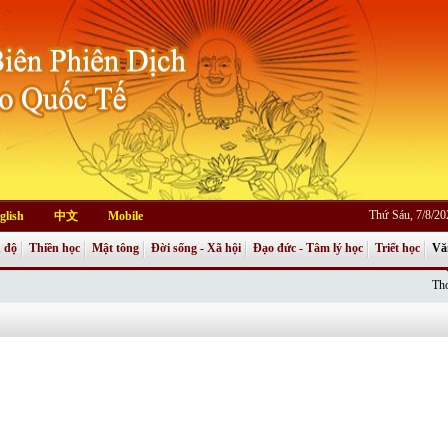
Thứ Sáu, 7/8/2
glish
中文
Mobile
 độ
Thiền học
Mật tông
Đời sống - Xã hội
Đạo đức - Tâm lý học
Triết học
Vă
Thơ