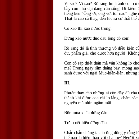
Vì sao? Vì sao? Rõ ràng hình ảnh con cò 
bầy con nhỏ dại đang cần sống. Đi kiếm ă
tiếng kêu “Ông ơi, ông vớt tôi nao” nghe 
Thật là cao cả thay, đến lúc sa cơ thất th
Có xáo thì xáo nước trong,
Đừng xáo nước đục đau lòng cò con!
Rõ ràng đó là tình thương vô điều kiện c
dự, phẩm giá, cho được hơn người. Không 
Con cò sắp thiệt thân mà vẫn không lo cho
mẹ? Trong ngày rằm tháng bảy, mong sao 
sánh được với ngài Mục-kiền-liên, nhưng í
III.
Phước thay cho những ai còn đầy đủ cha m
thành khi được con cái lo lắng, chăm só
nguyên mà nhìn ngắm mãi...
Bốn mùa xuân đứng đầu.
Trăm nết hiếu đứng đầu.
Chắc chắn chúng ta ai cũng đồng ý rằng l
thế nào là hiếu thảo với cha mẹ? Người x