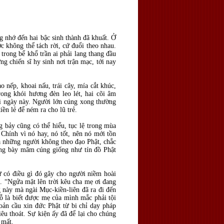
 nhớ đến hai bậc sinh thành đã khuất. Ở
ớc không thể tách rời, cứ đuổi theo nhau.
 trong bể khổ trần ai phải lang thang đầu
g chiến sĩ hy sinh nơi trận mạc, tới nay
nếp, khoai nấu, trái cây, mía cắt khúc,
ong khói hương đèn leo lét, hai cõi âm
i ngày này. Người lớn cúng xong thường
ền lẻ để ném ra cho lũ trẻ.
g bảy cũng có thể hiểu, tục lệ trong mùa
Chính vì nó hay, nó tốt, nên nó mới tồn
cả những người không theo đạo Phật, chắc
ũng bày mâm cúng giống như tín đồ Phật
hư có điều gì đó gây cho người niềm hoài
ề. “Ngửa mặt lên trời kêu cha mẹ ơi đang
g này mà ngài Mục-kiền-liên đã ra đi đến
 là biết được mẹ của mình mắc phải tội
oản cầu xin đức Phật từ bi chỉ dạy pháp
u thoát. Sự kiện ấy đã để lại cho chúng
 mất.