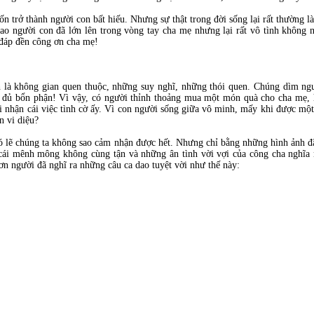
n trở thành người con bất hiếu. Nhưng sự thật trong đời sống lại rất thường là
bao người con đã lớn lên trong vòng tay cha mẹ nhưng lại rất vô tình không
 đáp đền công ơn cha mẹ!
 là không gian quen thuộc, những suy nghĩ, những thói quen. Chúng dìm ngư
y đủ bổn phận! Vì vậy, có người thỉnh thoảng mua một món quà cho cha mẹ, 
i nhận cái việc tình cờ ấy. Vì con người sống giữa vô minh, mấy khi được một
n vi diệu?
 lẽ chúng ta không sao cảm nhận được hết. Nhưng chỉ bằng những hình ảnh đã
cái mênh mông không cùng tận và những ân tình vời vợi của công cha nghĩa 
n người đã nghĩ ra những câu ca dao tuyệt vời như thế này: