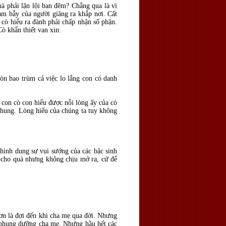
mà phải lặn lội ban đêm? Chẳng qua là vì
ạm bẫy của người giăng ra khắp nơi. Cất
 cò hiểu ra đành phải chấp nhận số phận.
Cò khẩn thiết van xin:
còn bao trùm cả việc lo lắng con có danh
 con cò con hiểu được nỗi lòng ấy của cò
hung. Lòng hiếu của chúng ta tuy không
 hình dung sự vui sướng của các bậc sinh
n cho quà nhưng không chịu mở ra, cứ để
hơn là đợi đến khi cha mẹ qua đời. Nhưng
à phụng dưỡng cha mẹ. Nhưng hầu hết các