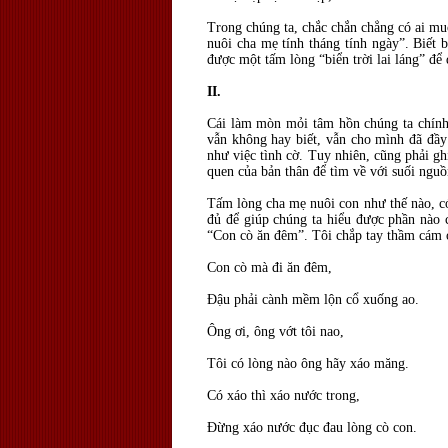
Trong chúng ta, chắc chắn chẳng có ai muố
nuôi cha mẹ tính tháng tính ngày”. Biết 
được một tấm lòng “biển trời lai láng” để
II.
Cái làm mòn mỏi tâm hồn chúng ta chính
vẫn không hay biết, vẫn cho mình đã đầ
như việc tình cờ. Tuy nhiên, cũng phải gh
quen của bản thân để tìm về với suối nguồ
Tấm lòng cha mẹ nuôi con như thế nào, có
đủ để giúp chúng ta hiểu được phần nào 
“Con cò ăn đêm”. Tôi chắp tay thầm cám ơ
Con cò mà đi ăn đêm,
Đậu phải cành mềm lộn cổ xuống ao.
Ông ơi, ông vớt tôi nao,
Tôi có lòng nào ông hãy xáo măng.
Có xáo thì xáo nước trong,
Đừng xáo nước đục đau lòng cò con.