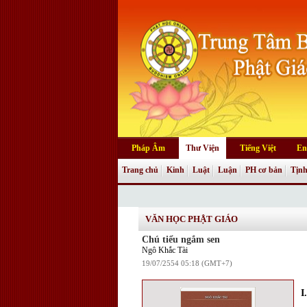
Pháp Âm
Thư Viện
Tiếng Việt
En
Trang chủ
Kinh
Luật
Luận
PH cơ bản
Tịnh
Truyện tranh
VĂN HỌC PHẬT GIÁO
Chú tiểu ngắm sen
Ngô Khắc Tài
19/07/2554 05:18 (GMT+7)
I.