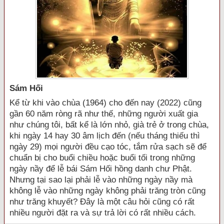
Sám Hối
Kể từ khi vào chùa (1964) cho đến nay (2022) cũng
gần 60 năm ròng rã như thế, những người xuất gia
như chúng tôi, bất kể là lớn nhỏ, già trẻ ở trong chùa,
khi ngày 14 hay 30 âm lịch đến (nếu tháng thiếu thì
ngày 29) mọi người đều cạo tóc, tắm rửa sạch sẽ để
chuẩn bị cho buổi chiều hoặc buổi tối trong những
ngày nầy để lễ bái Sám Hối hồng danh chư Phật.
Nhưng tại sao lại phải lễ vào những ngày nầy mà
không lễ vào những ngày không phải trăng tròn cũng
như trăng khuyết? Đây là một câu hỏi cũng có rất
nhiều người đặt ra và sự trả lời có rất nhiều cách.