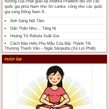
hưởng của Phật giáo tại Andhra Pradesh đối với các
quốc gia phía Nam như Sri Lanka cũng như các quốc
gia vùng Đông Nam Á.
Ánh Sáng Nội Tâm
Dấn Thân Như… Tăng Ni
Hoàng Tử Rāhula Xuất Gia
Cách Báo Hiếu Phụ Mẫu Của Bậc Thánh Tối
Thượng Thanh Văn – Ngài Sāriputta (Xá Lợi Phất)
PHÁP ÂM