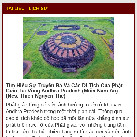
TÀI LIỆU - LỊCH SỬ
Tìm Hiểu Sự Truyền Bá Và Các Di Tích Của Phật
Giáo Tại Vùng Andhra Pradesh (miền Nam Ấn)
(ncs. Thích Nguyên Thế)
Phật giáo từng có sức ảnh hưởng to lớn ở khu vực
Andhra Pradesh trong một thời gian dài. Thông qua
các di tích khảo cổ học đã một lần nữa khẳng định sự
phát triển rực rỡ của Phật giáo, với những trung tâm
tu học lớn thu hút nhiều Tăng sĩ từ các nơi và sức ảnh