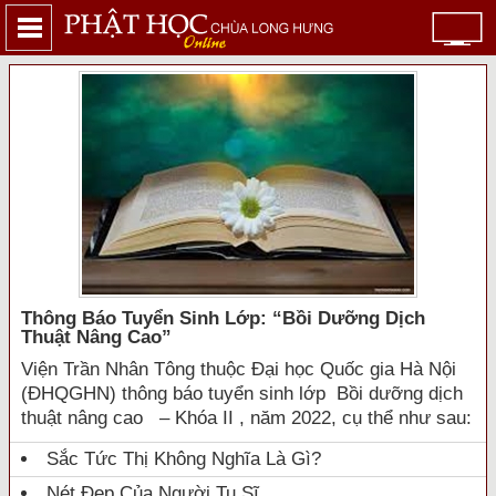
Thông Báo Tuyển Sinh Lớp: “bồi Dưỡng Dịch
Thuật Nâng Cao”
Viện Trần Nhân Tông thuộc Đại học Quốc gia Hà Nội
(ĐHQGHN) thông báo tuyển sinh lớp Bồi dưỡng dịch
thuật nâng cao – Khóa II , năm 2022, cụ thể như sau:
Sắc Tức Thị Không Nghĩa Là Gì?
Nét Đẹp Của Người Tu Sĩ