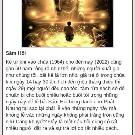
Sám Hối
Kể từ khi vào chùa (1964) cho đến nay (2022) cũng
gần 60 năm ròng rã như thế, những người xuất gia
như chúng tôi, bất kể là lớn nhỏ, già trẻ ở trong chùa,
khi ngày 14 hay 30 âm lịch đến (nếu tháng thiếu thì
ngày 29) mọi người đều cạo tóc, tắm rửa sạch sẽ để
chuẩn bị cho buổi chiều hoặc buổi tối trong những
ngày nầy để lễ bái Sám Hối hồng danh chư Phật.
Nhưng tại sao lại phải lễ vào những ngày nầy mà
không lễ vào những ngày không phải trăng tròn cũng
như trăng khuyết? Đây là một câu hỏi cũng có rất
nhiều người đặt ra và sự trả lời có rất nhiều cách.