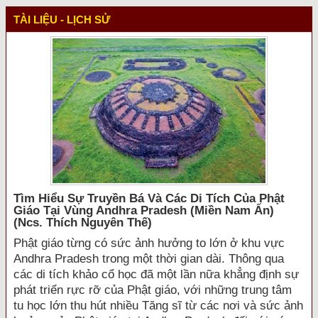
TÀI LIỆU - LỊCH SỬ
Tìm Hiểu Sự Truyền Bá Và Các Di Tích Của Phật
Giáo Tại Vùng Andhra Pradesh (miền Nam Ấn)
(ncs. Thích Nguyên Thế)
Phật giáo từng có sức ảnh hưởng to lớn ở khu vực
Andhra Pradesh trong một thời gian dài. Thông qua
các di tích khảo cổ học đã một lần nữa khẳng định sự
phát triển rực rỡ của Phật giáo, với những trung tâm
tu học lớn thu hút nhiều Tăng sĩ từ các nơi và sức ảnh