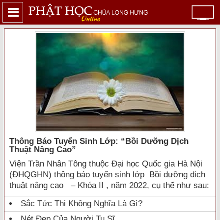
Thông Báo Tuyển Sinh Lớp: “bồi Dưỡng Dịch
Thuật Nâng Cao”
Viện Trần Nhân Tông thuộc Đại học Quốc gia Hà Nội
(ĐHQGHN) thông báo tuyển sinh lớp Bồi dưỡng dịch
thuật nâng cao – Khóa II , năm 2022, cụ thể như sau:
Sắc Tức Thị Không Nghĩa Là Gì?
Nét Đẹp Của Người Tu Sĩ