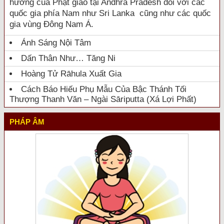
hưởng của Phật giáo tại Andhra Pradesh đối với các
quốc gia phía Nam như Sri Lanka cũng như các quốc
gia vùng Đông Nam Á.
Ánh Sáng Nội Tâm
Dấn Thân Như… Tăng Ni
Hoàng Tử Rāhula Xuất Gia
Cách Báo Hiếu Phụ Mẫu Của Bậc Thánh Tối
Thượng Thanh Văn – Ngài Sāriputta (Xá Lợi Phất)
PHÁP ÂM