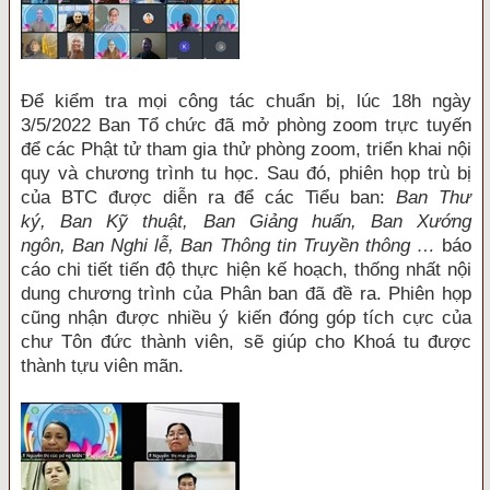
Để kiểm tra mọi công tác chuẩn bị, lúc 18h ngày
3/5/2022 Ban Tổ chức đã mở phòng zoom trực tuyến
để các Phật tử tham gia thử phòng zoom, triển khai nội
quy và chương trình tu học. Sau đó, phiên họp trù bị
của BTC được diễn ra để các Tiểu ban:
Ban Thư
ký
,
Ban Kỹ thuật
,
Ban Giảng huấn
,
Ban Xướng
ngôn
,
Ban Nghi lễ
,
Ban Thông tin Truyền thông
…
báo
cáo chi tiết tiến độ thực hiện kế hoạch, thống nhất nội
dung chương trình của Phân ban đã đề ra. Phiên họp
cũng nhận được nhiều ý kiến đóng góp tích cực của
chư Tôn đức thành viên, sẽ giúp cho Khoá tu được
thành tựu viên mãn.