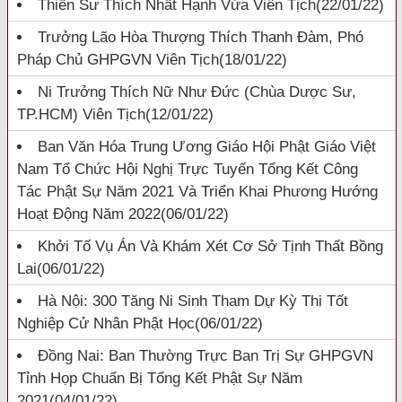
Thiền Sư Thích Nhất Hạnh Vừa Viên Tịch
(22/01/22)
Trưởng Lão Hòa Thượng Thích Thanh Đàm, Phó
Pháp Chủ GHPGVN Viên Tịch
(18/01/22)
Ni Trưởng Thích Nữ Như Đức (chùa Dược Sư,
TP.HCM) Viên Tịch
(12/01/22)
Ban Văn Hóa Trung Ương Giáo Hội Phật Giáo Việt
Nam Tổ Chức Hội Nghị Trực Tuyến Tổng Kết Công
Tác Phật Sự Năm 2021 Và Triển Khai Phương Hướng
Hoạt Động Năm 2022
(06/01/22)
Khởi Tố Vụ Án Và Khám Xét Cơ Sở Tịnh Thất Bồng
Lai
(06/01/22)
Hà Nội: 300 Tăng Ni Sinh Tham Dự Kỳ Thi Tốt
Nghiệp Cử Nhân Phật Học
(06/01/22)
Đồng Nai: Ban Thường Trực Ban Trị Sự GHPGVN
Tỉnh Họp Chuẩn Bị Tổng Kết Phật Sự Năm
2021
(04/01/22)