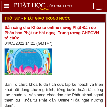
»
THỜI SỰ
PHẬT GIÁO TRONG NƯỚC
Sẵn sàng cho Khóa tu online mừng Phật Đản do
Phân ban Phật tử Hải ngoại Trung ương GHPGVN
tổ chức
04/05/2022 14:21 (GMT+7)
Ban Tổ chức khóa tu đã tích cực lập kế hoạch và triển
khai nội dung chương trình, từng bước hoàn tất công
tác chuẩn bị, sẵn sàng chào đón các Phật tử hải ngoại
tham dự Khóa tu Phật đản Online “Tỏa ngát hương
đàm”.