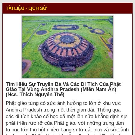
TÀI LIỆU - LỊCH SỬ
Tìm Hiểu Sự Truyền Bá Và Các Di Tích Của Phật
Giáo Tại Vùng Andhra Pradesh (miền Nam Ấn)
(ncs. Thích Nguyên Thế)
Phật giáo từng có sức ảnh hưởng to lớn ở khu vực
Andhra Pradesh trong một thời gian dài. Thông qua
các di tích khảo cổ học đã một lần nữa khẳng định sự
phát triển rực rỡ của Phật giáo, với những trung tâm
tu học lớn thu hút nhiều Tăng sĩ từ các nơi và sức ảnh