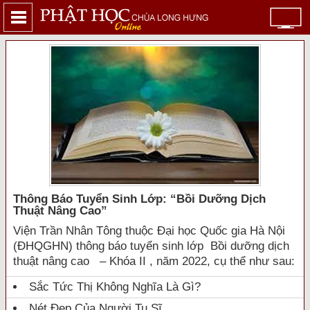
Thông Báo Tuyển Sinh Lớp: “bồi Dưỡng Dịch
Thuật Nâng Cao”
Viện Trần Nhân Tông thuộc Đại học Quốc gia Hà Nội
(ĐHQGHN) thông báo tuyển sinh lớp Bồi dưỡng dịch
thuật nâng cao – Khóa II , năm 2022, cụ thể như sau:
Sắc Tức Thị Không Nghĩa Là Gì?
Nét Đẹp Của Người Tu Sĩ