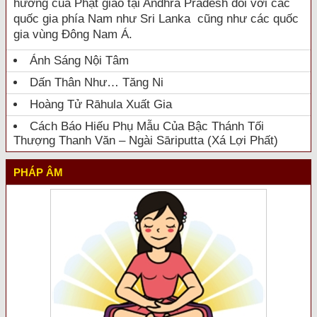
hưởng của Phật giáo tại Andhra Pradesh đối với các
quốc gia phía Nam như Sri Lanka cũng như các quốc
gia vùng Đông Nam Á.
Ánh Sáng Nội Tâm
Dấn Thân Như… Tăng Ni
Hoàng Tử Rāhula Xuất Gia
Cách Báo Hiếu Phụ Mẫu Của Bậc Thánh Tối
Thượng Thanh Văn – Ngài Sāriputta (Xá Lợi Phất)
PHÁP ÂM