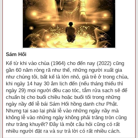
Sám Hối
Kể từ khi vào chùa (1964) cho đến nay (2022) cũng
gần 60 năm ròng rã như thế, những người xuất gia
như chúng tôi, bất kể là lớn nhỏ, già trẻ ở trong chùa,
khi ngày 14 hay 30 âm lịch đến (nếu tháng thiếu thì
ngày 29) mọi người đều cạo tóc, tắm rửa sạch sẽ để
chuẩn bị cho buổi chiều hoặc buổi tối trong những
ngày nầy để lễ bái Sám Hối hồng danh chư Phật.
Nhưng tại sao lại phải lễ vào những ngày nầy mà
không lễ vào những ngày không phải trăng tròn cũng
như trăng khuyết? Đây là một câu hỏi cũng có rất
nhiều người đặt ra và sự trả lời có rất nhiều cách.