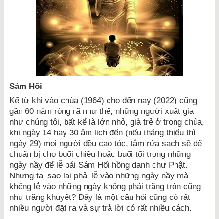
Sám Hối
Kể từ khi vào chùa (1964) cho đến nay (2022) cũng
gần 60 năm ròng rã như thế, những người xuất gia
như chúng tôi, bất kể là lớn nhỏ, già trẻ ở trong chùa,
khi ngày 14 hay 30 âm lịch đến (nếu tháng thiếu thì
ngày 29) mọi người đều cạo tóc, tắm rửa sạch sẽ để
chuẩn bị cho buổi chiều hoặc buổi tối trong những
ngày nầy để lễ bái Sám Hối hồng danh chư Phật.
Nhưng tại sao lại phải lễ vào những ngày nầy mà
không lễ vào những ngày không phải trăng tròn cũng
như trăng khuyết? Đây là một câu hỏi cũng có rất
nhiều người đặt ra và sự trả lời có rất nhiều cách.