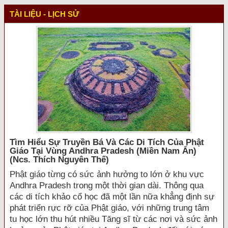
TÀI LIỆU - LỊCH SỬ
Tìm Hiểu Sự Truyền Bá Và Các Di Tích Của Phật
Giáo Tại Vùng Andhra Pradesh (miền Nam Ấn)
(ncs. Thích Nguyên Thế)
Phật giáo từng có sức ảnh hưởng to lớn ở khu vực
Andhra Pradesh trong một thời gian dài. Thông qua
các di tích khảo cổ học đã một lần nữa khẳng định sự
phát triển rực rỡ của Phật giáo, với những trung tâm
tu học lớn thu hút nhiều Tăng sĩ từ các nơi và sức ảnh