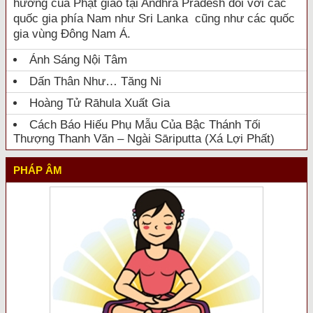
hưởng của Phật giáo tại Andhra Pradesh đối với các
quốc gia phía Nam như Sri Lanka cũng như các quốc
gia vùng Đông Nam Á.
Ánh Sáng Nội Tâm
Dấn Thân Như… Tăng Ni
Hoàng Tử Rāhula Xuất Gia
Cách Báo Hiếu Phụ Mẫu Của Bậc Thánh Tối
Thượng Thanh Văn – Ngài Sāriputta (Xá Lợi Phất)
PHÁP ÂM