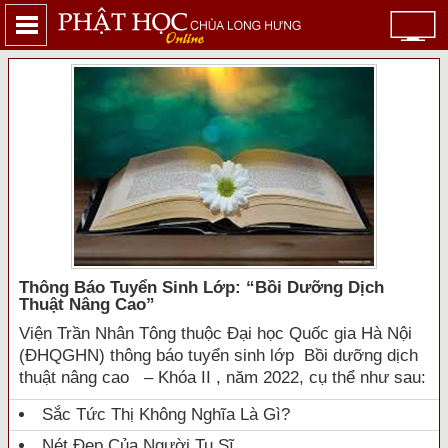
Thông Báo Tuyển Sinh Lớp: “bồi Dưỡng Dịch
Thuật Nâng Cao”
Viện Trần Nhân Tông thuộc Đại học Quốc gia Hà Nội
(ĐHQGHN) thông báo tuyển sinh lớp Bồi dưỡng dịch
thuật nâng cao – Khóa II , năm 2022, cụ thể như sau:
Sắc Tức Thị Không Nghĩa Là Gì?
Nét Đẹp Của Người Tu Sĩ