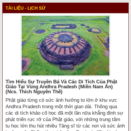
TÀI LIỆU - LỊCH SỬ
Tìm Hiểu Sự Truyền Bá Và Các Di Tích Của Phật
Giáo Tại Vùng Andhra Pradesh (miền Nam Ấn)
(ncs. Thích Nguyên Thế)
Phật giáo từng có sức ảnh hưởng to lớn ở khu vực
Andhra Pradesh trong một thời gian dài. Thông qua
các di tích khảo cổ học đã một lần nữa khẳng định sự
phát triển rực rỡ của Phật giáo, với những trung tâm
tu học lớn thu hút nhiều Tăng sĩ từ các nơi và sức ảnh