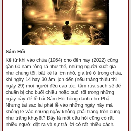
Sám Hối
Kể từ khi vào chùa (1964) cho đến nay (2022) cũng
gần 60 năm ròng rã như thế, những người xuất gia
như chúng tôi, bất kể là lớn nhỏ, già trẻ ở trong chùa,
khi ngày 14 hay 30 âm lịch đến (nếu tháng thiếu thì
ngày 29) mọi người đều cạo tóc, tắm rửa sạch sẽ để
chuẩn bị cho buổi chiều hoặc buổi tối trong những
ngày nầy để lễ bái Sám Hối hồng danh chư Phật.
Nhưng tại sao lại phải lễ vào những ngày nầy mà
không lễ vào những ngày không phải trăng tròn cũng
như trăng khuyết? Đây là một câu hỏi cũng có rất
nhiều người đặt ra và sự trả lời có rất nhiều cách.