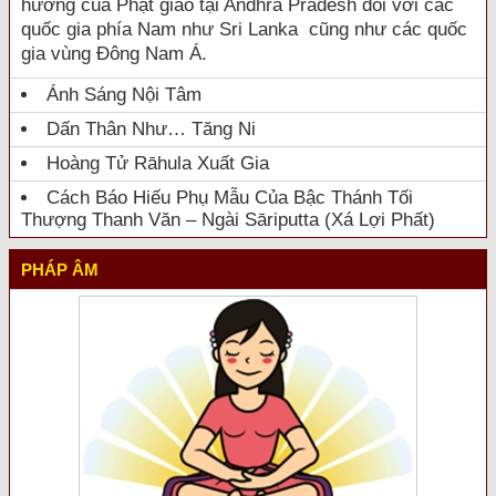
hưởng của Phật giáo tại Andhra Pradesh đối với các
quốc gia phía Nam như Sri Lanka cũng như các quốc
gia vùng Đông Nam Á.
Ánh Sáng Nội Tâm
Dấn Thân Như… Tăng Ni
Hoàng Tử Rāhula Xuất Gia
Cách Báo Hiếu Phụ Mẫu Của Bậc Thánh Tối
Thượng Thanh Văn – Ngài Sāriputta (Xá Lợi Phất)
PHÁP ÂM