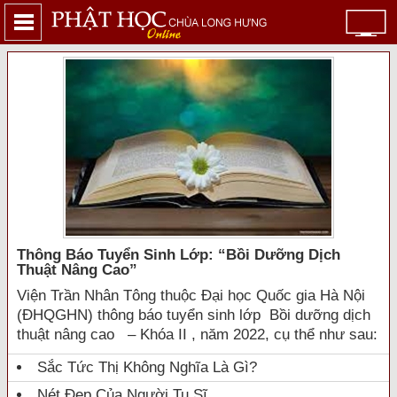
Thông Báo Tuyển Sinh Lớp: “bồi Dưỡng Dịch
Thuật Nâng Cao”
Viện Trần Nhân Tông thuộc Đại học Quốc gia Hà Nội
(ĐHQGHN) thông báo tuyển sinh lớp Bồi dưỡng dịch
thuật nâng cao – Khóa II , năm 2022, cụ thể như sau:
Sắc Tức Thị Không Nghĩa Là Gì?
Nét Đẹp Của Người Tu Sĩ