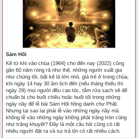
Sám Hối
Kể từ khi vào chùa (1964) cho đến nay (2022) cũng
gần 60 năm ròng rã như thế, những người xuất gia
như chúng tôi, bất kể là lớn nhỏ, già trẻ ở trong chùa,
khi ngày 14 hay 30 âm lịch đến (nếu tháng thiếu thì
ngày 29) mọi người đều cạo tóc, tắm rửa sạch sẽ để
chuẩn bị cho buổi chiều hoặc buổi tối trong những
ngày nầy để lễ bái Sám Hối hồng danh chư Phật.
Nhưng tại sao lại phải lễ vào những ngày nầy mà
không lễ vào những ngày không phải trăng tròn cũng
như trăng khuyết? Đây là một câu hỏi cũng có rất
nhiều người đặt ra và sự trả lời có rất nhiều cách.