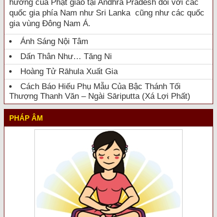
hưởng của Phật giáo tại Andhra Pradesh đối với các
quốc gia phía Nam như Sri Lanka cũng như các quốc
gia vùng Đông Nam Á.
Ánh Sáng Nội Tâm
Dấn Thân Như… Tăng Ni
Hoàng Tử Rāhula Xuất Gia
Cách Báo Hiếu Phụ Mẫu Của Bậc Thánh Tối
Thượng Thanh Văn – Ngài Sāriputta (Xá Lợi Phất)
PHÁP ÂM