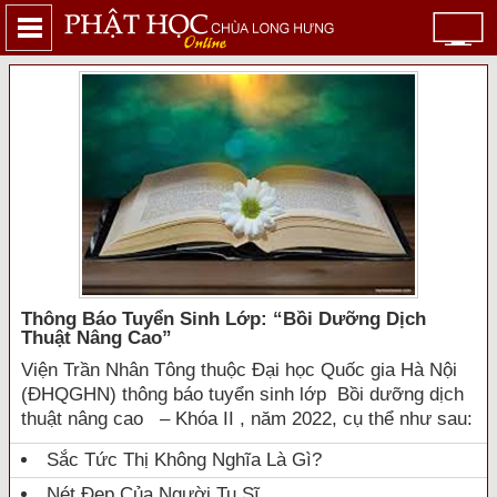
Thông Báo Tuyển Sinh Lớp: “bồi Dưỡng Dịch
Thuật Nâng Cao”
Viện Trần Nhân Tông thuộc Đại học Quốc gia Hà Nội
(ĐHQGHN) thông báo tuyển sinh lớp Bồi dưỡng dịch
thuật nâng cao – Khóa II , năm 2022, cụ thể như sau:
Sắc Tức Thị Không Nghĩa Là Gì?
Nét Đẹp Của Người Tu Sĩ