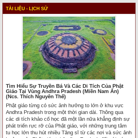
TÀI LIỆU - LỊCH SỬ
Tìm Hiểu Sự Truyền Bá Và Các Di Tích Của Phật
Giáo Tại Vùng Andhra Pradesh (miền Nam Ấn)
(ncs. Thích Nguyên Thế)
Phật giáo từng có sức ảnh hưởng to lớn ở khu vực
Andhra Pradesh trong một thời gian dài. Thông qua
các di tích khảo cổ học đã một lần nữa khẳng định sự
phát triển rực rỡ của Phật giáo, với những trung tâm
tu học lớn thu hút nhiều Tăng sĩ từ các nơi và sức ảnh