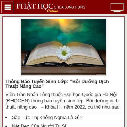
Thông Báo Tuyển Sinh Lớp: “bồi Dưỡng Dịch
Thuật Nâng Cao”
Viện Trần Nhân Tông thuộc Đại học Quốc gia Hà Nội
(ĐHQGHN) thông báo tuyển sinh lớp Bồi dưỡng dịch
thuật nâng cao – Khóa II , năm 2022, cụ thể như sau:
Sắc Tức Thị Không Nghĩa Là Gì?
Nét Đẹp Của Người Tu Sĩ