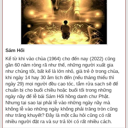
Sám Hối
Kể từ khi vào chùa (1964) cho đến nay (2022) cũng
gần 60 năm ròng rã như thế, những người xuất gia
như chúng tôi, bất kể là lớn nhỏ, già trẻ ở trong chùa,
khi ngày 14 hay 30 âm lịch đến (nếu tháng thiếu thì
ngày 29) mọi người đều cạo tóc, tắm rửa sạch sẽ để
chuẩn bị cho buổi chiều hoặc buổi tối trong những
ngày nầy để lễ bái Sám Hối hồng danh chư Phật.
Nhưng tại sao lại phải lễ vào những ngày nầy mà
không lễ vào những ngày không phải trăng tròn cũng
như trăng khuyết? Đây là một câu hỏi cũng có rất
nhiều người đặt ra và sự trả lời có rất nhiều cách.