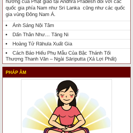
hưởng của Phật giáo tại Andhra Pradesh đối với các
quốc gia phía Nam như Sri Lanka cũng như các quốc
gia vùng Đông Nam Á.
Ánh Sáng Nội Tâm
Dấn Thân Như… Tăng Ni
Hoàng Tử Rāhula Xuất Gia
Cách Báo Hiếu Phụ Mẫu Của Bậc Thánh Tối
Thượng Thanh Văn – Ngài Sāriputta (Xá Lợi Phất)
PHÁP ÂM