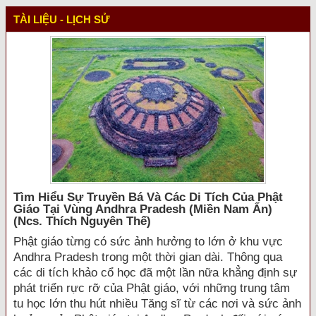
TÀI LIỆU - LỊCH SỬ
Tìm Hiểu Sự Truyền Bá Và Các Di Tích Của Phật
Giáo Tại Vùng Andhra Pradesh (miền Nam Ấn)
(ncs. Thích Nguyên Thế)
Phật giáo từng có sức ảnh hưởng to lớn ở khu vực
Andhra Pradesh trong một thời gian dài. Thông qua
các di tích khảo cổ học đã một lần nữa khẳng định sự
phát triển rực rỡ của Phật giáo, với những trung tâm
tu học lớn thu hút nhiều Tăng sĩ từ các nơi và sức ảnh