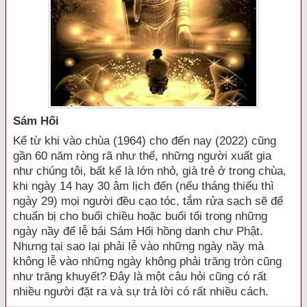
Sám Hối
Kể từ khi vào chùa (1964) cho đến nay (2022) cũng
gần 60 năm ròng rã như thế, những người xuất gia
như chúng tôi, bất kể là lớn nhỏ, già trẻ ở trong chùa,
khi ngày 14 hay 30 âm lịch đến (nếu tháng thiếu thì
ngày 29) mọi người đều cạo tóc, tắm rửa sạch sẽ để
chuẩn bị cho buổi chiều hoặc buổi tối trong những
ngày nầy để lễ bái Sám Hối hồng danh chư Phật.
Nhưng tại sao lại phải lễ vào những ngày nầy mà
không lễ vào những ngày không phải trăng tròn cũng
như trăng khuyết? Đây là một câu hỏi cũng có rất
nhiều người đặt ra và sự trả lời có rất nhiều cách.