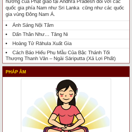
hưởng của Phật giáo tại Andhra Pradesh đối với các
quốc gia phía Nam như Sri Lanka cũng như các quốc
gia vùng Đông Nam Á.
Ánh Sáng Nội Tâm
Dấn Thân Như… Tăng Ni
Hoàng Tử Rāhula Xuất Gia
Cách Báo Hiếu Phụ Mẫu Của Bậc Thánh Tối
Thượng Thanh Văn – Ngài Sāriputta (Xá Lợi Phất)
PHÁP ÂM