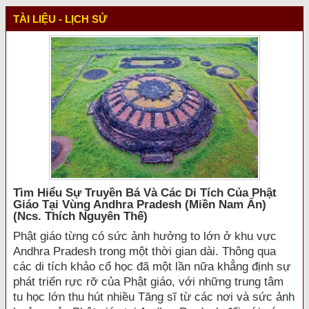
TÀI LIỆU - LỊCH SỬ
Tìm Hiểu Sự Truyền Bá Và Các Di Tích Của Phật
Giáo Tại Vùng Andhra Pradesh (miền Nam Ấn)
(ncs. Thích Nguyên Thế)
Phật giáo từng có sức ảnh hưởng to lớn ở khu vực
Andhra Pradesh trong một thời gian dài. Thông qua
các di tích khảo cổ học đã một lần nữa khẳng định sự
phát triển rực rỡ của Phật giáo, với những trung tâm
tu học lớn thu hút nhiều Tăng sĩ từ các nơi và sức ảnh