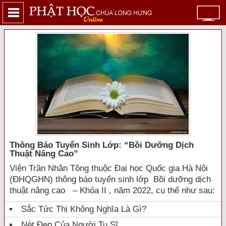
Thông Báo Tuyển Sinh Lớp: “bồi Dưỡng Dịch
Thuật Nâng Cao”
Viện Trần Nhân Tông thuộc Đại học Quốc gia Hà Nội
(ĐHQGHN) thông báo tuyển sinh lớp Bồi dưỡng dịch
thuật nâng cao – Khóa II , năm 2022, cụ thể như sau:
Sắc Tức Thị Không Nghĩa Là Gì?
Nét Đẹp Của Người Tu Sĩ